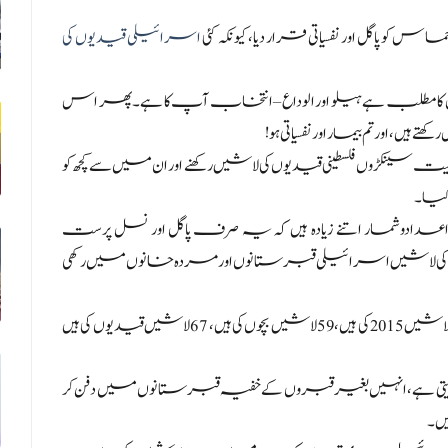
 پاگل اور نفسیاتی قرار دیا، کیونکہ کئی
اسرائیلی قیدیوں کی
 پر لکھا کہ شالوم، حماس کا مطلب ہے ہیلو اور الوداع – انتخاب آپ کا ہے۔ پھر اس
، اور تم بیمار اور نفسیاتی ہو!
کڑوں فلسطینی قیدیوں کی لاشیں رکھنے اور ان میں سے کچھ کو
کیا۔
شمار اتنے زیادہ ہیں کہ یہ صرف پاگل اور نسل پرست
 سکتی ہیں۔ اعداد و شمار کے مطابق 665 فلسطینیوں کی لاشیں اسرائیلی قبرستانوں اور مردہ خانوں میں رکھی
ہیں، 409 لاشیں 2015 کی ہیں، 59 لاشیں بچوں کی ہیں، 67 لاشیں قیدیوں کی ہیں
ی ہے، انہیں بغیر قبروں کے خفیہ قبرستانوں میں دفن کر
ں۔