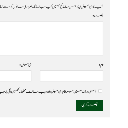
آپ کا ای میل ایڈریس شائع نہیں کیا جائے گا۔
ضروری خانوں کو
*
سے نشا
تبصرہ
*
نام
*
ای میل
*
اس براؤزر میں میرا نام، ای میل، اور ویب سائٹ محفوظ رکھیں اگلی بار