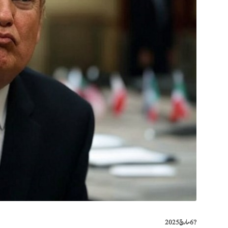
?️
6 مارچ 2025