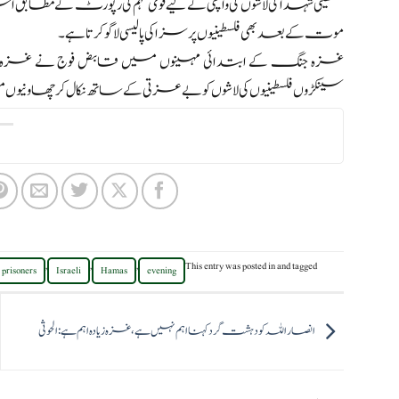
موت کے بعد بھی فلسطینیوں پر سزا کی پالیسی لاگو کرتا ہے۔
غزہ جنگ کے ابتدائی مہینوں میں قابض فوج نے غزہ کے م
سینکڑوں فلسطینیوں کی لاشوں کو بے عزتی کے ساتھ نکال کر چھاونیوں 
,
,
,
This entry was posted in
and tagged
prisoners
Israeli
Hamas
evening
انصار اللہ کو دہشت گرد کہنا اہم نہیں ہے،غزہ زیادہ اہم ہے: الحوثی