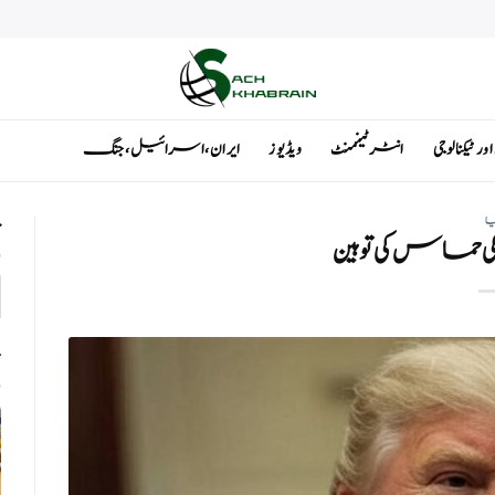
ٹیکنالوجی
انٹرٹینمنٹ
ویڈیوز
ایران ، اسرائیل ، جنگ
یا
ت
 حماس کی توہین
ت