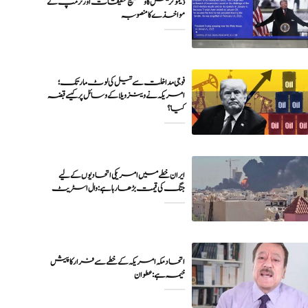
ڈیموکریٹس کا وسیع تحقیقات اور ٹرمپ کے
مواخذے کا منصوبہ
فوجی مداخلت سے تیل کی لوٹ مار تک؛
امریکہ نے وینزویلا کے وسائل پر کیسے قبضہ
کیا؟
ایران خطے میں امریکی اتحادیوں کے لیے
جنگ کی قیمت بڑھا رہا ہے: وال اسٹریٹ
اتحاد مکہ امریکہ کے خطے سے فرار کا پیش