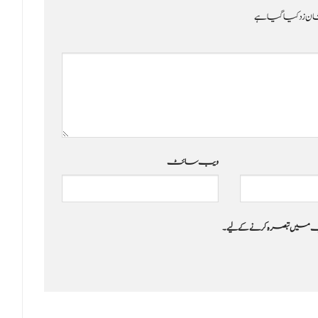
ن زد کیا گیا ہے
ویب‌ سائٹ
 جب میں تبصرہ کرنے کےلیے۔