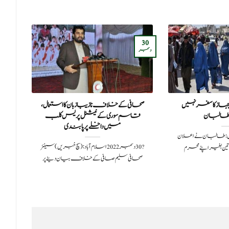
30
22
دسمبر
مارچ
 جہاز کا سفر نہیں
صحافی کے خلاف نازیبا زبان کا استعمال،
کولم
طالبان
قاسم سوری کے نیشنل پریس کلب
میں داخلے پر پابندی
202سچ خبریں:طالبان نے اعلان
?️ 30 دسمبر 2022اسلام آباد:(سچ خبریں) سینئر
تین بغیر اپنے محرم
جارح
صحافی سلیم صافی کے خلاف بیان دینے پر