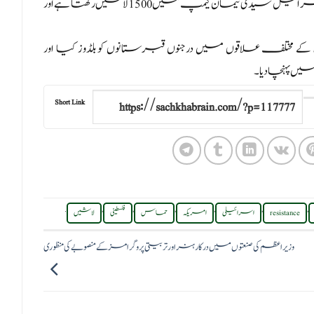
فلسطینی شہدا کی لاشوں کی واپسی کے لیے قومی مہم کی رپورٹ کے مطابق اسرائیل سیدی تیمان کیمپ میں 1500 لاشیں رکھتا ہے اور
ختلف علاقوں میں درجنوں قبرستانوں کو بلڈوز کیا اور
میں پہنچا دیا۔
Short Link
.
,
,
,
,
,
,
resistance
اسرائیلی
امریکہ
حماس
فلسطینی
لاشیں
وزیراعظم کی صنعتوں میں درکار ہنر اور تربیتی پروگرامز کے منصوبے کی منظوری