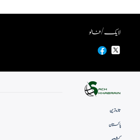
لایک / فالو
تازہ ترین
پاکستان
کشمیر