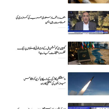
متعدد اتحاد سعودی عرب کی کمزوری کی
علامت ہیں : یمن
کیسپین سی کنونشن بل کے قانونی پہلوؤں پر ایک
نظر؛ حقیقت کیا ہے؟
واشنگٹن کا ترکی کے ذریعے یوکرین کو اٹاکامس
میزائلوں کی منتقلی کا ارادہ