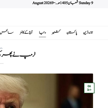
Sunday 9 شعبان 1405 هـ - 9 August 2026
Ski
t
conten
تازہ ترین
پاکستان
کشمیر
دنیا
آج کے کالمز
سائنس اور 
دن
ٹرمپ نے پھر کی
06
مارچ