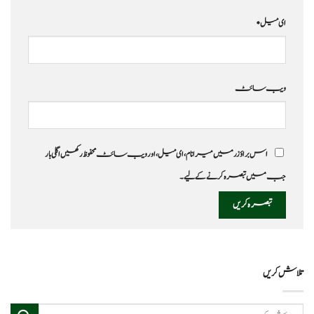
ای میل
*
ویب‌ سائٹ
اس براؤزر میں میرا نام، ای میل، اور ویب سائٹ محفوظ رکھیں اگلی بار
جب میں تبصرہ کرنے کےلیے۔
تلاش کریں