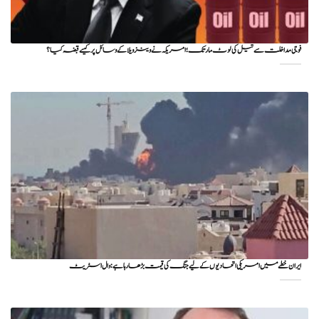
فوجی مداخلت سے تیل کی لوٹ مار تک؛ امریکہ نے وینزویلا کے وسائل پر کیسے قبضہ کیا؟
ایران خطے میں امریکی اتحادیوں کے لیے جنگ کی قیمت بڑھا رہا ہے: وال اسٹریٹ