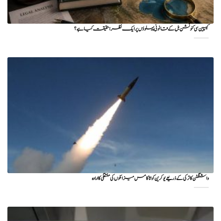
کیسپین سی کنونشن بل کے قانونی پہلوؤں پر ایک نظر؛ حقیقت کیا ہے؟
واشنگٹن کا ترکی کے ذریعے یوکرین کو اٹاکامس میزائلوں کی منتقلی کا ارادہ