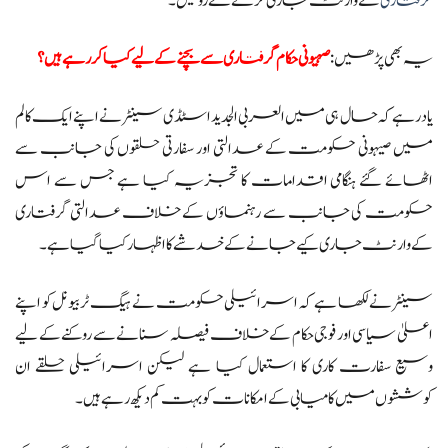
گرفتاری
کے وارنٹ جاری کرنے سے روکیں۔
یہ بھی پڑھیں:
صہیونی حکام گرفتاری سے بچنے کے لیے کیا کر رہے ہیں؟
یاد رہے کہ حال ہی میں العربی الجدید اسٹڈی سینٹر نے اپنے ایک کالم
میں صیہونی حکومت کے عدالتی اور سفارتی حلقوں کی جانب سے
اٹھائے گئے ہنگامی اقدامات کا تجزیہ کیا ہے جس سے اس
حکومت کی جانب سے رہنماؤں کے خلاف عدالتی گرفتاری
کے وارنٹ جاری کیے جانے کے خدشے کا اظہار کیا گیا ہے۔
سینٹر نے لکھا ہے کہ اسرائیلی حکومت نے ہیگ ٹربیونل کو اپنے
اعلیٰ سیاسی اور فوجی حکام کے خلاف فیصلہ سنانے سے روکنے کے لیے
وسیع سفارت کاری کا استعمال کیا ہے لیکن اسرائیلی حلقے ان
کوششوں میں کامیابی کے امکانات کو بہت کم دیکھ رہے ہیں۔