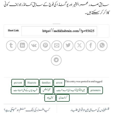
سابق صدر عمر البشیر اور یوگنڈا کی فوج کے سابق کمانڈر جوزف کونی
کا ذکر کر سکتے ہیں۔
Short Link
,
,
,
,
This entry was posted in
and tagged
prevent
Haaretz
families
arrest
,
,
,
,
prisoners
بین الاقوامی فوجداری عدالت
تشویش
قیدیوں کے اہل خانہ
.
,
گرفتاری
نیتن یاہو
فلسطینیوں کی حامی بین الاقوامی طلباء
کیا غزہ کی جنگ ختم ہو چکی ہے؟