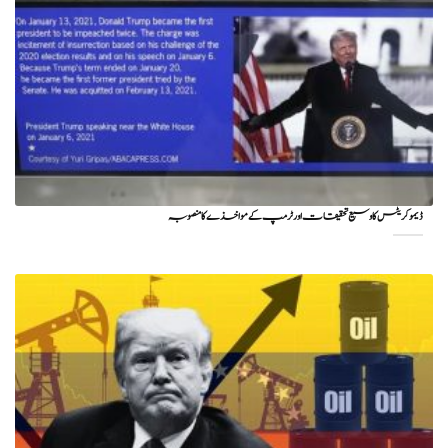
ڈیموکریٹس کا وسیع تحقیقات اور ٹرمپ کے مواخذے کا منصوبہ