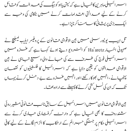
اسرائیلی ماہرین کا خیال ہے کہ نیتن یاہو کو ہیگ کی عدالت کو قائل
کرنے کے لیے عدالتی اقدامات کرنے میں ناکامی کی وجہ سے
ایک بڑی پریشانی کا سامنا کرنا پڑا ہے۔
تل ابیب یونیورسٹی میں بین الاقوامی قانون کے پروفیسر ایلیب لیبلیچ نے
صہیونی اخبار Ha’aretz کو انٹرویو دیتے ہوئے کہا ہے کہ غزہ میں
اسرائیلی فوج کی طرف سے کی جانے والی وسیع تباہی نے بین
الاقوامی عدالتوں کو یقین دلایا ہے کہ اسرائیل کا فلسطینیوں کو نقصان
پہنچانے ، انہیں بھوکا رکھنےا اور انہیں غزہ سے بے دخل کرنے یہاں
تک کہ ان کی نسل کشی کرنے کا پہلے سے ارادہ تھا۔
بین الاقوامی قانون میں اسرائیل کے سابق نائب قانونی مشیر روئی
شندروف کا بھی خیال ہے کہ وارنٹ گرفتاری جاری کرنے سے
اسرائیلی حکام پر جنگی جرائم کے ارتکاب کا الزام لگانے کے لیے کافی