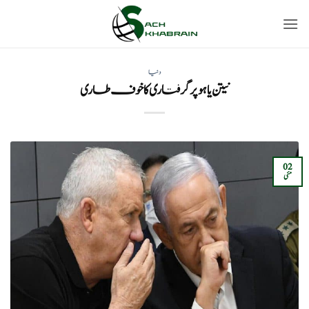
Ski
t
conten
دنیا
نیتن یاہو پر گرفتاری کا خوف طاری
02
مئی