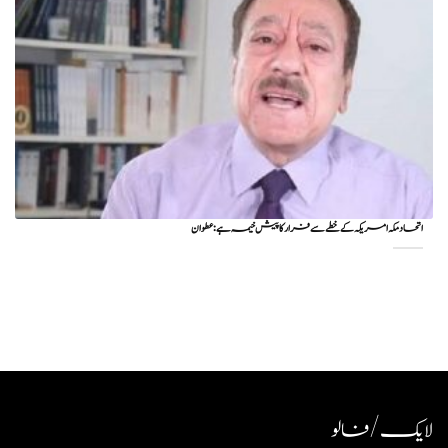
اتحاد مکہ امریکہ کے خطے سے فرار کا پیش خیمہ ہے: عطوان
لایک / فالو