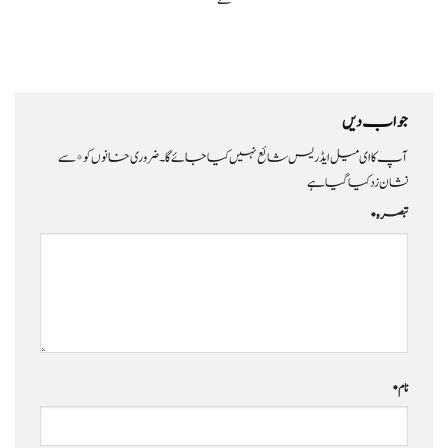
کے
جواب دیں
آپ کا ای میل ایڈریس شائع نہیں کیا جائے گا۔
ضروری خانوں کو
*
سے
نشان زد کیا گیا ہے
تبصرہ
*
نام
*