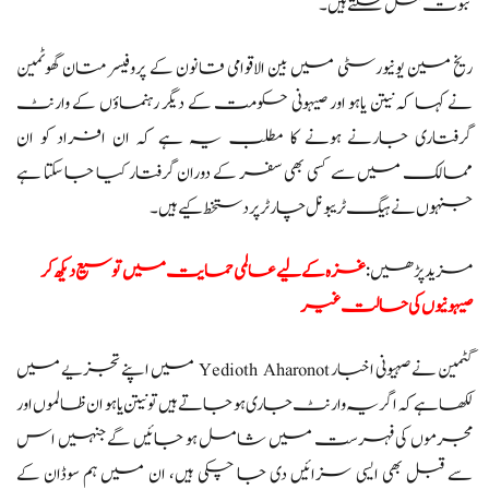
ثبوت مل سکتے ہیں۔
ریخ مین یونیورسٹی میں بین الاقوامی قانون کے پروفیسر متان گھوٹمین
نے کہا کہ نیتن یاہو اور صیہونی حکومت کے دیگر رہنماؤں کے وارنٹ
گرفتاری جارنے ہونے کا مطلب یہ ہے کہ ان افراد کو ان
ممالک میں سے کسی بھی سفر کے دوران گرفتار کیا جا سکتا ہے
جنہوں نے ہیگ ٹریبونل چارٹر پر دستخط کیے ہیں۔
مزید پڑھیں:
غزہ کے لیے عالمی حمایت میں توسیع دیکھ کر
صیہونیوں کی حالت غیر
گٹمین نے صہیونی اخبار Yedioth Aharonot میں اپنے تجزیے میں
لکھا ہے کہ اگر یہ وارنٹ جاری ہو جاتے ہیں تو نیتن یاہو ان ظالموں اور
مجرموں کی فہرست میں شامل ہو جائیں گے جنہیں اس
سے قبل بھی ایسی سزائیں دی جا چکی ہیں، ان میں ہم سوڈان کے