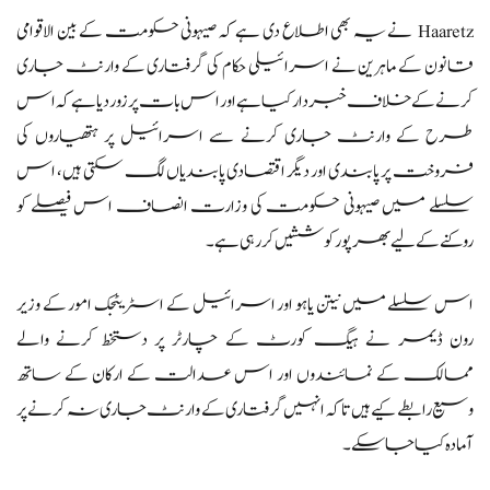
Haaretz نے یہ بھی اطلاع دی ہے کہ صیہونی حکومت کے بین الاقوامی
قانون کے ماہرین نے اسرائیلی حکام کی گرفتاری کے وارنٹ جاری
کرنے کے خلاف خبردار کیا ہے اور اس بات پر زور دیا ہے کہ اس
طرح کے وارنٹ جاری کرنے سے اسرائیل پر ہتھیاروں کی
فروخت پر پابندی اور دیگر اقتصادی پابندیاں لگ سکتی ہیں، اس
سلسلے میں صیہونی حکومت کی وزارت انصاف اس فیصلے کو
روکنے کے لیے بھرپور کوششیں کر رہی ہے۔
اس سلسلے میں نیتن یاہو اور اسرائیل کے اسٹریٹجک امور کے وزیر
رون ڈیمر نے ہیگ کورٹ کے چارٹر پر دستخط کرنے والے
ممالک کے نمائندوں اور اس عدالت کے ارکان کے ساتھ
وسیع رابطے کیے ہیں تاکہ انہیں گرفتاری کے وارنٹ جاری نہ کرنے پر
آمادہ کیا جا سکے۔