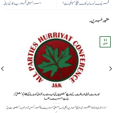
تحریک کہاں تک پہنچ چکی ہے؟
اسرائیلی تجزیہ کار کی زبانی
مشہور خبریں۔
11
جنوری
بھارت فوجی طاقت کے ذریعے کشمیریوں کی جدوجہد آزادی کو دبانے کی ناکام کوشش کر
رہاہے،حریت رہنما
?️ 11 جنوری 2024مظفرآباد: (سچ خبریں) کل جماعتی حریت کانفرنس آزاد جموں وکشمیر شاخ