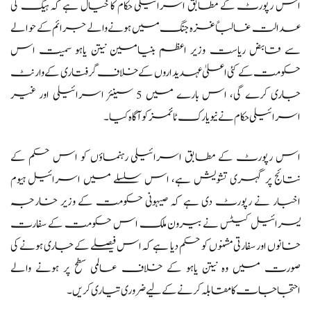
اس رپورٹ کے مطابق اسرائیلی حکام کا خیال ہے کہ ہیگ کی
عدالت غالباً غزہ جنگ میں ہونے والے جرائم کے حوالے
سے قابض ریاست وزیر اعظم بنیامین نیتن یاہو سمیت اس
حکومت کے کئی اعلیٰ عہدیداروں کے خلاف گرفتاری کے وارنٹ
جاری کرے گی، اس بارے میں 5 سینئر اسرائیلی اور غیر
اسرائیلی حکام نے نیویارک ٹائمز کو آگاہ کیا۔
اس رپورٹ کے مطابق اسرائیلی رہنماؤں کو اس حکم کے
نتائج پر گہری تشویش ہے، اس سلسلے میں اسرائیل ہیوم
اخبار نے رپورٹ دی ہے کہ صیہونی حکومت کے وزیر خارجہ
یسرائیل کیٹس نے بیرون ملک اس حکومت کے سفارت
خانوں اور سفارتی مشنوں کو حکم دیا ہے کہ اس فیصلے کے جاری ہونے کی
صورت میں وہ نیتن یاہو کے خلاف عالمی سطح پر ہونے والے
احتجاجات کا مقابلہ کرنے کے لیے ضروری تیاری کریں۔