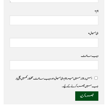
نام
*
ای میل
*
ویب‌ سائٹ
اس براؤزر میں میرا نام، ای میل، اور ویب سائٹ محفوظ رکھیں اگلی بار
جب میں تبصرہ کرنے کےلیے۔