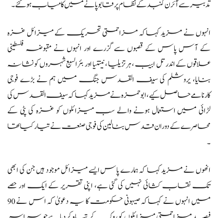
تدبیر سے آئرن گنبد کے نظام پر قابو پانے میں کامیاب ہوگئے۔
انہوں نے مزید کہاکہ مزاحمتی تحریک کے میزائل غزہ
کے آس پاس کے قصبوں سے گزرے اور انہوں نے مقبوضہ فلسطینی
علاقوں کے اندر تل ابیب ، ہرتزیلیا ، نیتنیا اور بئرالسبع شہروں کو نشانہ
بنایا، یروشلم کی سیف القدس جنگ میں ہم نے بڑے فوجی
کارنامے حاصل کیے، ابو حمزہ نے مزید کہاکہ سیف القدس کی
لڑائی میں استعمال ہونے والے سب میزائلوں کو غزہ کی پٹی کے
محاصرے کے دوران قدس بٹالین کی فوجی صنعت نے تیار کیا تھا
۔
انھوں نے مزید کہا کہ ہمارے پاس ایسے میزائل موجود ہیں جن کی ابھی
تک نقاب کشائی نہیں کی گئی ہے، اپنی تقریر کے ایک اور حصے
میں انہوں نے کہاکہ صیہونی حکومت کا یہ دعویٰ کہ اس نے 90
فیصد مزاحمتی میزائلوں کو روک کر تباہ کردیا ہےجو سراسر