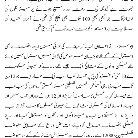
جھوٹ ہے کیونکہ بیک وقت اور وسیع پیمانے پر میزائلوں کی
فائرنگ جو کبھی کبھی 100 تک بھی پہنچ گئی تھی،نے آئرن گنبد کی
صلاحیت اور استعداد کو بہت حد تک کم کردیتی تھی۔
ابو حمزہ نے اعلان کیاکہ سیف کی لڑائی میں ایسے ہتھکنڈے بھی
استعمال کیے گئے تھے جو بنیان مرصوص کی لڑائی میں استعمال نہیں ہوئے
تھے لیکن دونوں کے نتائج ایک جیسے تھے،یادرہےکہ صیہونی حکومت
نے 10 مئی کو غزہ کی پٹی پر حملہ کیا ، یہ ایک جارحیت جو 12 دن
تک جاری رہی لیکن انھیں فلسطینی مزاحمتی گروہوں کی جانب
سے فیصلہ کن ردعمل کا سامنا کرنا پڑا، ان 12 دن کے دوران حماس اور
جہاد اسلامی کی عسکری شاخوں نے صیہونی حملوں کا منہ توڑ جواب
دیتے ہوئے سیکڑوں جدید میزائلوں اور راکٹوں کا استعمال کیا اور اپنے
جنگی ہتھکنڈے تبدیل کردیئے، قابض ذرائع کے مطابق مقبوضہ
فلسطین پر 12000 سے زیادہ راکٹ اور میزائل فائر کیے گئےاور مقبوضہ