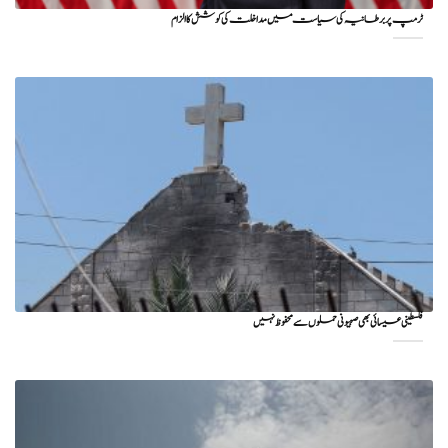
ٹرمپ پر برطانیہ کی سیاست میں مداخلت کی کوشش کا الزام
فلسطینی عیسائی بھی صہیونی حملوں سے محفوظ نہیں