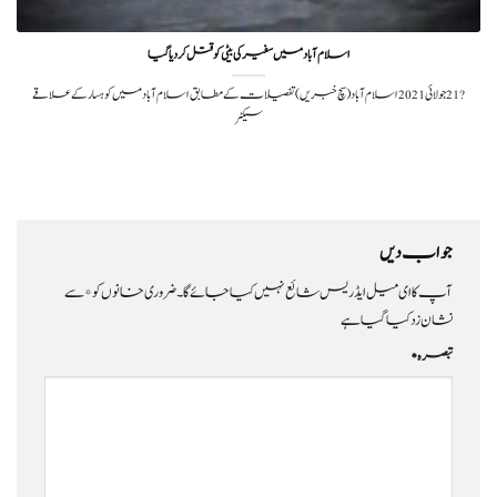
اسلام آباد میں سفیر کی بیٹی کو قتل کر دیا گیا
?️ 21 جولائی 2021اسلام آباد (سچ خبریں)تفصیلات کےمطابق ‏اسلام آباد میں کوہسار کے علاقے
سیکٹر
جواب دیں
آپ کا ای میل ایڈریس شائع نہیں کیا جائے گا۔
ضروری خانوں کو
*
سے
نشان زد کیا گیا ہے
تبصرہ
*