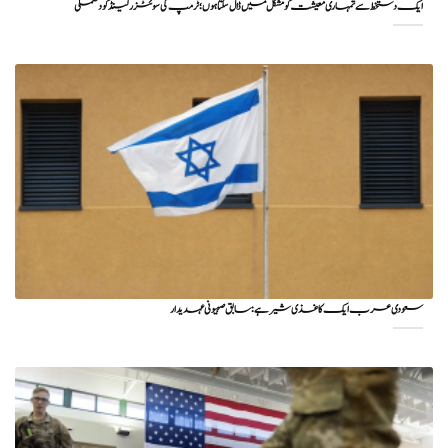
ایک دستخط سے تمہاری معیشت کو مشکل میں ڈال سکتا ہوں؛ ٹرمپ کی سوئٹزرلینڈ کو دھمکی
سعودی عرب ایک کاغذی شیر ہے: سابق صہیونی عہدیدار