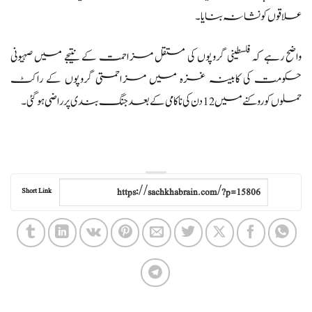
علاقوں کو نشانہ بنایا۔
واضح رہے کہ فلسطینی گروپوں کی مستقل مزاحمت کے نتیجے میں صہیونی
حکومت کی کابینہ غزہ میں مزاحمتی گروپوں کے راکٹ
حملوں کو روکنے میں 12 دن کی ناکامی کے بعد جنگ بندی پر راضی ہوگئی۔
Short Link