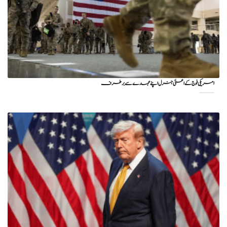
امریکی فوج کے اعلیٰ جنرل اپنے عہدے سے برطرف