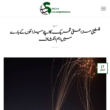
Ski
t
conten
دنیا
فلسطینی مزاحمتی تحریک کا اپنے میزائلوں کے بارے
میں اہم انکشاف
13
جولائی