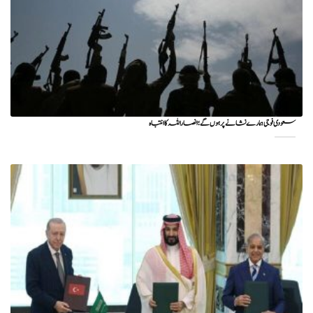
سعودی فوجی ہمارے نشانے پر ہوں گے؛ انصاراللہ کا انتباہ