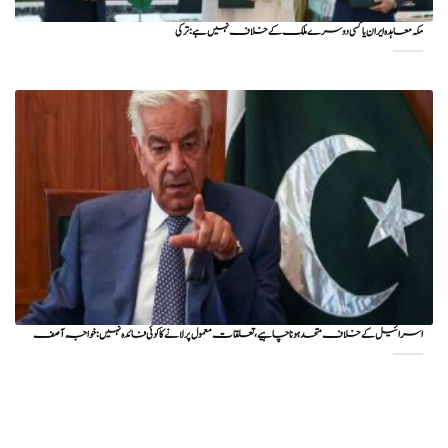
مکہ معاہدہ ایران یا کسی دوسرے ملک کے خلاف نہیں ہے: ترکی
اسرائیل کے خلاف متحد ہونا چاہیے، تعلقات معمول پر لانے کا کوئی فائدہ نہیں: خواجہ آصف