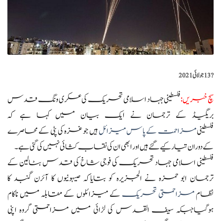
?️
13 جولائی 2021
سچ خبریں
:
فلسطینی جہاد اسلامی تحریک کی عسکری ونگ قدس
بریگیڈ کے ترجمان نے ایک بیان میں کہا ہے کہ
فلسطینی
مزاحمت کے پاس میزائل
ہیں جو غزہ کی پٹی کے محاصرے
کے دوران تیار کیے گئے ہیں اور ابھی ان کی نقاب کشائی نہیں کی گئی ہے۔
فلسطینی اسلامی جہاد تحریک کی فوجی شاخ کی قدس بٹالین کے
ترجمان ابو حمزہ نے الجزیرہ کو بتایاکہ صیہونیوں کا آئرن گنبد کا
نظام
مزاحمتی تحریک
کے میزائلوں کے مقابلہ میں ناکام
ہوگیاجبکہ سیف القدس کی لڑائی میں مزاحمتی گروہ اپنی