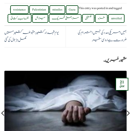
,
,
,
,
This entry was posted in
and tagged
resistance
Palestinian
missiles
Gaza
.
,
,
,
,
,
unveiled
غزہ
فلسطینی
مزاحمتی تحریک
میزائل
نقاب کشائی
ہمیں امریکی مدد کی نہیں احترام کی
یوم شہداء کشمیر، مقبوضہ کشمیر میں
ضرورت ہے:روسی سفیر
مکمل ہڑتال کی گئی
مشہور خبریں۔
21
جولائی