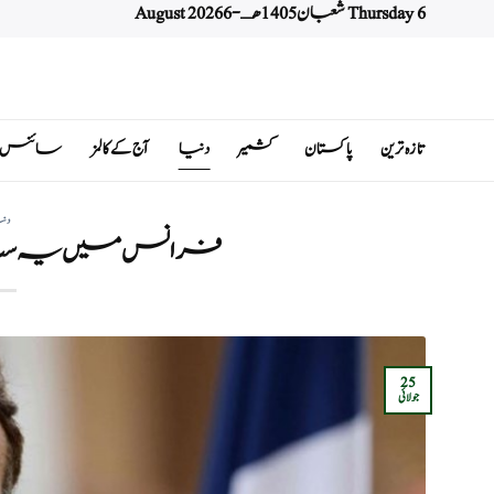
Thursday 6 شعبان 1405 هـ - 6 August 2026
Ski
t
conten
تازہ ترین
پاکستان
کشمیر
دنیا
آج کے کالمز
سائنس اور 
دن
فرانس میں یہ سب
25
جولائی