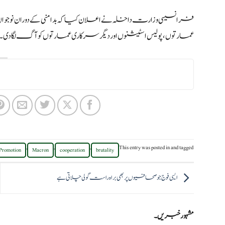
عمارتوں، پولیس اسٹیشنوں اور دیگر سرکاری عمارتوں کو آگ لگا دی۔
,
,
,
This entry was posted in
and tagged
Promotion
Macron
cooperation
brutality
ایسی فوج جو صحافیوں پر بھی براہ راست گولی چلاتی ہے
مشہور خبریں۔