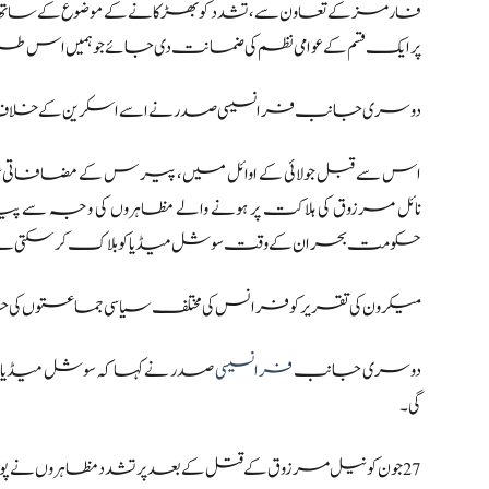
فارمز کے تعاون سے، تشدد کو بھڑکانے کے موضوع کے ساتھ
پر ایک قسم کے عوامی نظم کی ضمانت دی جائے جو ہمیں اس طر
دوسری جانب فرانسیسی صدر نے اسے اسکرین کے خلاف نوجوان
نائل مرزوق کی ہلاکت پر ہونے والے مظاہروں کی وجہ سے پید
حکومت بحران کے وقت سوشل میڈیا کو بلاک کر سکتی ہ
میکرون کی تقریر کو فرانس کی مختلف سیاسی جماعتوں کی جا
دوسری جانب
فرانسیسی
صدر نے کہا کہ سوشل میڈیا کے 
گی۔
27 جون کو نیل مرزوق کے قتل کے بعد پرتشدد مظاہروں نے پورے فرانس کو ایک ہفتے سے زیادہ عرصے تک محیط کیا۔