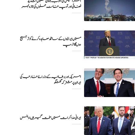
اسرائیل کی جنوب لبنان میں شدید
فضائی اور توپ خانہ حملوں کی تازہ لہر
میں ایرانیوں کے ساتھ معاہدہ کرنے کو ترجیح
دوں گا : ٹرمپ
امریکہ اور برطانیہ کے وزرائے خارجہ کی
ایران پر مشترکہ گفتگو
ایرانی مذاکرات میں سخت گیر ہیں: وینس