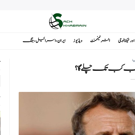
ٹیکنالوجی
انٹرٹینمنٹ
ویڈیوز
ایران ، اسرائیل ، جنگ
یا
ت
 کب تک چلے گا ؟
ت