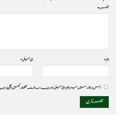
تبصرہ
*
نام
*
ای میل
*
اس براؤزر میں میرا نام، ای میل، اور ویب سائٹ محفوظ رکھیں اگلی بار