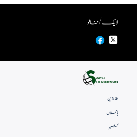
لایک / فالو
تازہ ترین
پاکستان
کشمیر