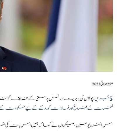
?️
25 جولائی 2023
سچ خبریں
:پولیس کی بربریت اور نسل پرستی کے خلاف گزشتہ
نفرت کے فروغ اور فسادات کو روکنے کے لیے حکومت کے تع
اس انٹرویو میں، میکرون نے کہا کہ ہمیں اس بات کی ض