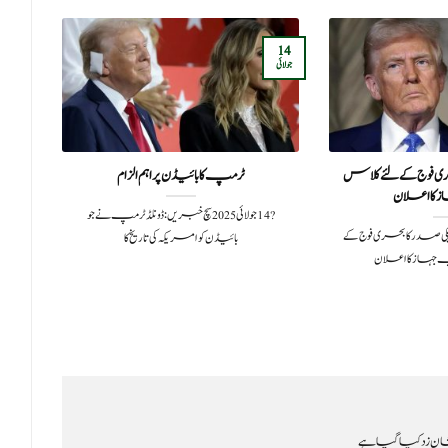
14
11
جولائی
مئی
 فوج کے لئے کلاس
ٹرمپ کا بائیڈن پر اہم الزام
سلم
کا اعلان
گھ
?️ 14 جولائی 2025 سچ خبریں:ڈونلڈ ٹرمپ نے جو
ر 2025امریکی صدر کا بحری فوج کے
بائیڈن کو امریکہ کی تاریخ کا
جہاز کا اعلان
ن زد کیا گیا ہے