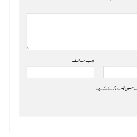
ویب‌ سائٹ
 جب میں تبصرہ کرنے کےلیے۔