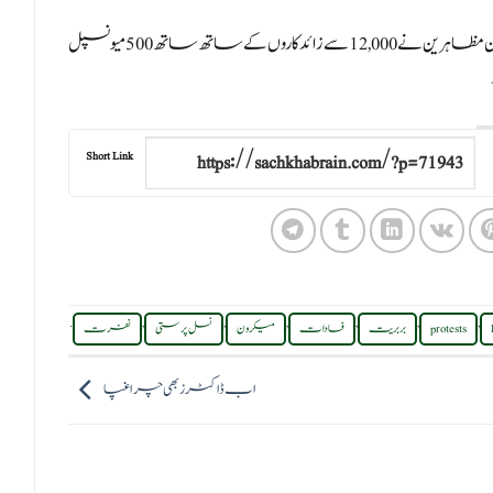
فرانسیسی وزارت داخلہ نے اعلان کیا کہ بدامنی کے دوران نوجوان مظاہرین نے 12,000 سے زائد کاروں کے ساتھ ساتھ 500 میونسپل
Short Link
.
,
,
,
,
,
,
protests
بربریت
فسادات
میکرون
نسل پرستی
نفرت
اب ڈاکٹرز بھی چراغپا