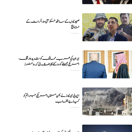
صہیونیوں کے ساتھ حکومتی مذاکرات کے
نتایج
ایران کی عرب ممالک کو شدید وارننگ،
امریکی حملے کو روکنے کا باعث بنی کہ روئٹرز
این بی سی نیوز نے یمن میں امریکی جرائم کو