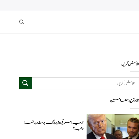
لاش کریں
ازہ ترین مضامین
ٹرمپ امریکی وزیر جنگ پر شدید غصہ؛
وجہ ؟