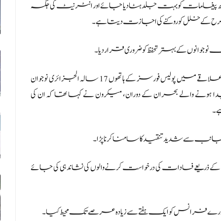
 پیغامات کو بہت جلد ہٹا دیا جائے اور انٹرنیٹ کی جگہ
ح کے خلل کو روکنے کی اجازت دیتا ہے۔
وں کے بہتر تحفظ کو ضروری قرار دیا۔
اس سے قبل جولائی کے اوائل میں، پیرس کے مضافاتی علاقے میں پولیس فورسز کے ہاتھوں 17 سالہ الجزائری نوجوان
ا ہونے والے بحران کے دوران، میکرون نے کہا تھا کہ ان کی
ے۔
نب سے شدید تنقید کا سامنا کرنا پڑا۔
ذریعے فسادات کی درخواست کرنے والوں کی نشاندہی کی جائے