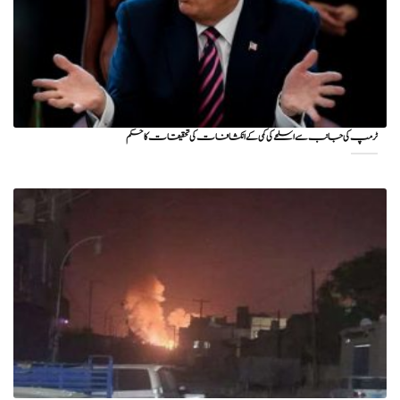
ٹرمپ کی جانب سے اسلحے کی کمی کے انکشافات کی تحقیقات کا حکم