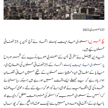
?️
12 فروری 2021
سچ خبریں
:سعودی جارحیت پسند اتحاد نےآج یمن پر 25 فضائی
حملوں کیے ہیں۔
المیادین چینل نے مشرقی یمن کے مغربی صوبے مأرب کے شہر صرواح
پر
سعودی جارحیت پسند اتحاد
کے 25 فضائی حملوں کی اطلاع دی،
میڈیا کے مطابق ان وحشیانہ حملوں کے نتیجے میں جانی نقصان
ہوا۔ یادرہے کہ یہ حملے ایسے وقت میں ہورہے ہیں جبکہ ریاستہائے
متحدہ کی نئی انتظامیہ نے عوامی رائے کو دھوکہ دینے کے لئے ، دعوی کیا تھا
کہ اس نے سعودی عرب کو اسلحہ کی فروخت معطل کردی ہے جو
بائیڈن کے انتخابی وعدوں میں سے ایک تھا! واضح رہے کہ چھ سال