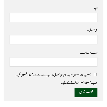
نام
*
ای میل
*
ویب‌ سائٹ
اس براؤزر میں میرا نام، ای میل، اور ویب سائٹ محفوظ رکھیں اگلی بار
جب میں تبصرہ کرنے کےلیے۔