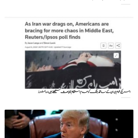
امریکی عوام ایران کے ساتھ جنگ کو عدم استحکام کا باعث سمجھتے ہیں: روئٹرز