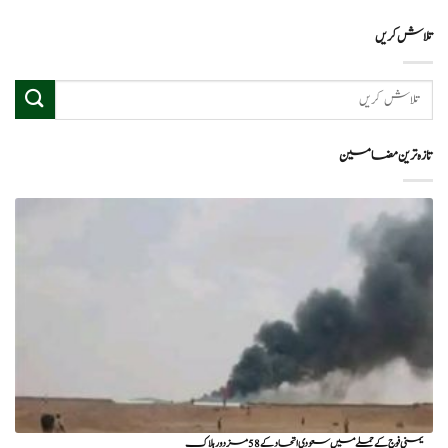
تلاش کریں
تازہ ترین مضامین
یمنی فوج کے حملے میں سعودی اتحاد کے 58 مزدور ہلاک