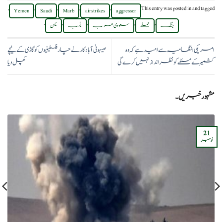
,
,
,
,
,
This entry was posted in
and tagged
Yemen
Saudi
Marb
airstrikes
aggressor
.
,
,
,
,
جنگ
حملے
سعودی عرب
مأرب
یمن
امریکی انتظامیہ سے امید ہے کہ وہ
صیہونی آبادکار نے چار فلسطینیوں کو گاڑی کے نیچے
کشمیر کے مسئلے کو نظر انداز نہیں کرے گی
کچل دیا
مشہور خبریں۔
21
نومبر