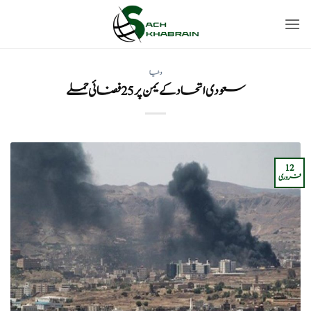
Ski
t
conten
دنیا
سعودی اتحاد کے یمن پر 25 فضائی حملے
12
فروری