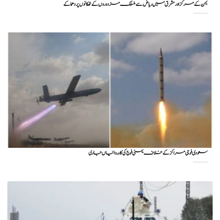
یمن کے مرکز اور مشرق میں ریاض سے منسلک مزدوروں کے ٹھکانوں پر دھماکے
سعودی فوجی مراکز کے خلاف یمنی فوج کی کارروائیاں جاری