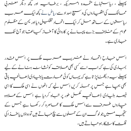
پہلے ، ریاستہائے متحدہ امریکہ ، برطانیہ اور کچھ دیگر مغربی
ممالک کی ہتھیاروں کی وسیع امداد سے
ریاض نے
کچھ ایک عرب
ریاستوں کے ساتھ مل کر ایک اتحاد تشکیل دیا اور یمن کے مظلوم
عوام کے خلاف بڑے پیمانے پر کاروائی کا آغاز کیا تھا جو آج تک
جاری ہے ۔
اس جارح اتحاد نے غریب عرب ملک پر اس قدر
بمباری کی ہے کہ اب اسے کسی بھی علاقہ کو نشانہ بنانے کے لیے
پہلے یہ دیکھنا پڑتا ہے کہ یہاں کوئی عمارت یا بنیادی ڈھانچہ باقی
بھی بچا ہے جس پر حملہ کریں اس لیے کہ انھوں نے اسی ملک کا اسی
فیصد بنیادی ڈھانچہ مکمل طور پر تباہ کردیا ہے اس کےعلاوہ
چاروں طرف سےاس ملک کا محاصرہ کر رکھا ہے جس کے
نتیجہ میں جو لوگ ان کے حملوں سے بچ جاتے ہیں تو دواؤں یا غذا کی
قلت کا شکار ہو جاتے ہیں،