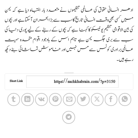
ادھر انسانی حقوق کی عالمی تنظیموں نے متعدد بار انتباہ دیا ہے کہ یمن
میں کسی بھی وقت انسانی تاریخ کا سب سے بڑا بحران آسکتا ہے اور بچوں
کی بین الاقوامی تنظیم یونیسکو کا کہنا ہے کہ بچوں کے رہنے کے لیے پوری دنیا کی
سب سے بری جگہ یمن ہے تاہم اس کے باوجود اقوام متحدہ سمیت
عالمی برادری کو ٹس سے مس نہیں اور خاموش تماشائی بنے دیکھ
رہے ہیں۔
Short Link