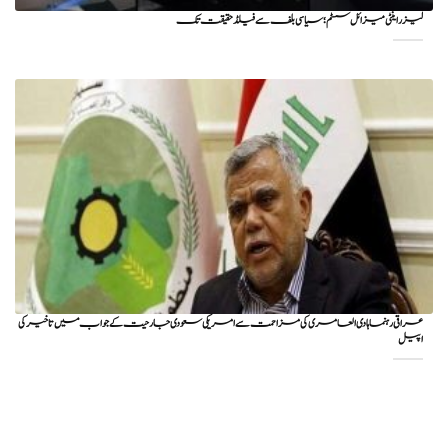
لیزر اینٹی میزائل سسٹم؛ سیاسی بلف سے فیلڈ حقیقت تک
عراقی رہنما ہادی العامری کی مزاحمت سے امریکی سعودی جارحیت کے جواب میں تاخیر کی
اپیل