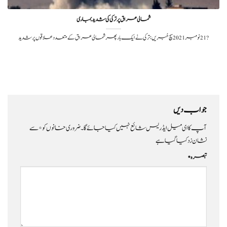
شمالی عراق پر ترکی کی شدید بمباری
?️ 21 نومبر 2021سچ خبریں:ترکی نے ایک بار پھر شمالی عراق کےمتعدد علاقوں پر شدید
جواب دیں
آپ کا ای میل ایڈریس شائع نہیں کیا جائے گا۔
ضروری خانوں کو
*
سے
نشان زد کیا گیا ہے
تبصرہ
*