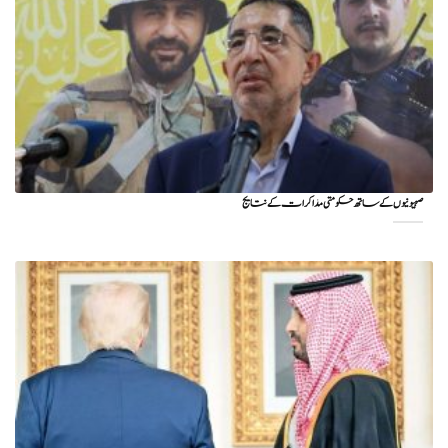
صہیونیوں کے ساتھ حکومتی مذاکرات کے نتایج