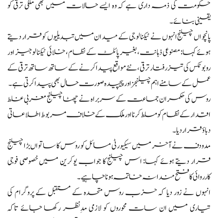
حکومت کی ذمہ داری ہے کہ وہ ایسے حالات میں بھی ملکی ترقی کو
یقینی بنائے۔
پانچواں چیلنج انہوں نے ٹیکنالوجی کے میدان میں تبدیلیوں کو قرار دیتے
ہوئے کہا: مصنوعی ذہانت، بغیر پائلٹ کے نظام، خلائی ٹیکنالوجیز اور
روبوٹکس کی تیز رفتار ترقی، نئے مواقع پیدا کرنے کے ساتھ ساتھ ترقی کے
عمل کے سامنے اہم چیلنجز اور پیچیدہ صورت حال بھی پیدا کرتی ہے۔
روس کی حکمران جماعت کے سربراہ نے چھٹا چیلنج مغربی غلط
اقدار کے نظام کو مسلط کرنا اور ملک کے خلاف مربوط اطلاعاتی
دباؤ قرار دیا۔
مدودف نے آخر میں سیکیورٹی مسائل کو روس کا ساتواں بڑا چیلنج
قرار دیتے ہوئے کہا: اس چیلنج کا جواب یوکرین میں خصوصی فوجی
کارروائی کا فتح مندانہ خاتمہ ہونا چاہیے۔
انہوں نے زور دیا کہ حزب روس متحدہ کے مستقبل کے پروگرام کی
تیاری میں ان سات محوروں کو لازمی مدِنظر رکھا جائے تاکہ