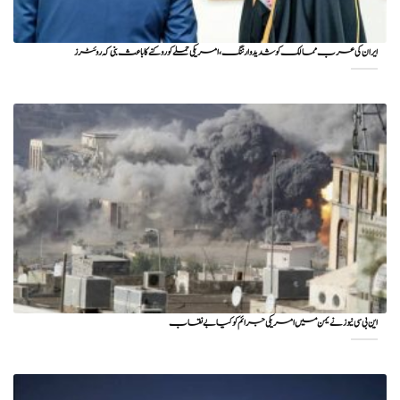
ایران کی عرب ممالک کو شدید وارننگ، امریکی حملے کو روکنے کا باعث بنی کہ روئٹرز
این بی سی نیوز نے یمن میں امریکی جرائم کو کیا بے نقاب