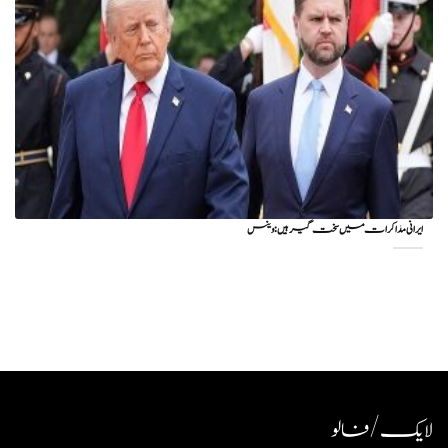
ایرانی مذاکرات میں سخت گیر ہیں: وینس
لایک / فالو