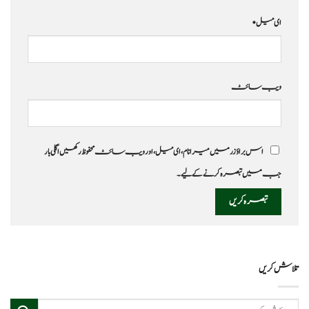
ای میل
*
ویب‌ سائٹ
اس براؤزر میں میرا نام، ای میل، اور ویب سائٹ محفوظ رکھیں اگلی بار
جب میں تبصرہ کرنے کےلیے۔
تلاش کریں