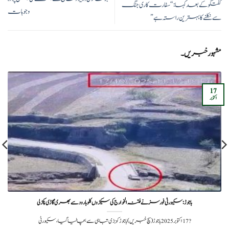
گفتگو کے بعد کہا: “سفارت کاری جنگ
وجوہات
سے نکلنے کا بہترین راستہ ہے”
مشہور خبریں۔
17
اکتوبر
باجوڑ: سکیورٹی فورسز نے فتنہ الخوارج کی سیکڑوں کلو بارود سے بھری گاڑی پکڑلی
?️ 17 اکتوبر 2025باجوڑ (سچ خبریں) باجوڑ کو بڑی تباہی سے بچا لیا گیا، سکیورٹی