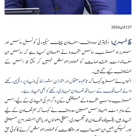
?️
12 جون 2026
سچ خبریں:
دیمیتری مدودف، معاون چیف سیکیورٹی کونسل روس اور
سربراہ حزب روس متحدہ نے اعلان کیا ہے کہ روس ان
معاندانہ اقدامات کو فراموش نہیں کر سکتا جو اس کے
خلاف کیے گئے ہیں۔
انہوں نے مزید کہا کہ
تاہم وہ معقول اور متوازن شرائط کی بنیاد پر دلچسپی رکھنے
والے ممالک کے ساتھ تعاون جاری رکھنے کو بھی تیار ہے۔
حزب روسیہ متحدہ کے مستقبل کے پروگرام کی تیاری کے لیے اس
کے ماہرانہ اجلاس میں مدودف نے کہا کہ ہم تعاون کے لیے
تیار ہیں، یقیناً وہ تعاون جو تعمیری، منطقی اصولوں اور باہمی احترام پر مبنی
ہو۔ لیکن ہمیں ان مصائب اور مشکلات کو فراموش کرنے کا کوئی حق