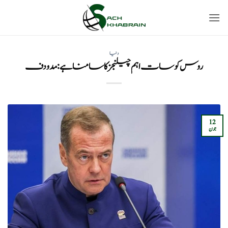
Ski
t
conten
دنیا
روس کو سات اہم چیلنجز کا سامنا ہے: مدودف
12
جون