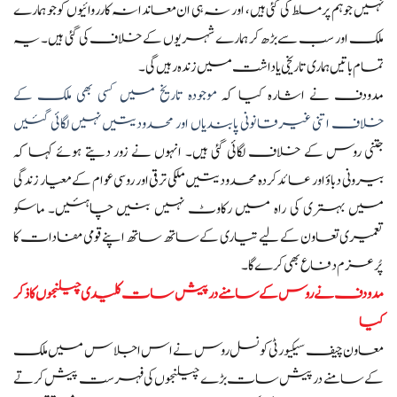
نہیں جو ہم پر مسلط کی گئی ہیں، اور نہ ہی ان معاندانہ کارروائیوں کو جو ہمارے
ملک اور سب سے بڑھ کر ہمارے شہریوں کے خلاف کی گئی ہیں۔ یہ
تمام باتیں ہماری تاریخی یاداشت میں زندہ رہیں گی۔
مدودف نے اشارہ کیا کہ
موجودہ تاریخ میں کسی بھی ملک کے
خلاف اتنی غیرقانونی پابندیاں اور محدودیتیں نہیں لگائی گئیں
جتنی روس کے خلاف لگائی گئی ہیں۔ انہوں نے زور دیتے ہوئے کہا کہ
بیرونی دباؤ اور عائد کردہ محدودیتیں ملکی ترقی اور روسی عوام کے معیار زندگی
میں بہتری کی راہ میں رکاوٹ نہیں بنیں چاہئیں۔ ماسکو
تعمیری تعاون کے لیے تیاری کے ساتھ ساتھ اپنے قومی مفادات کا
پُرعزم دفاع بھی کرے گا۔
مدودف نے روس کے سامنے درپیش سات کلیدی چیلنجوں کا ذکر
کیا
معاون چیف سیکیورٹی کونسل روس نے اس اجلاس میں ملک
کے سامنے درپیش سات بڑے چیلنجوں کی فہرست پیش کرتے