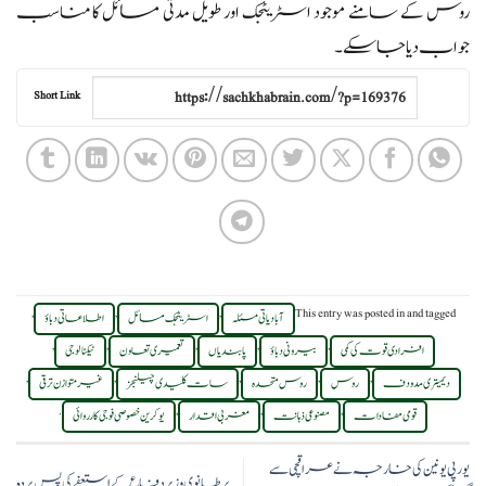
روس کے سامنے موجود اسٹریٹجک اور طویل مدتی مسائل کا مناسب
جواب دیا جا سکے۔
Short Link
,
,
,
This entry was posted in
and tagged
آبادیاتی مسئلہ
اسٹریٹجک مسائل
اطلاعاتی دباؤ
,
,
,
,
,
افرادی قوت کی کمی
بیرونی دباؤ
پابندیاں
تعمیری تعاون
ٹیکنالوجی
,
,
,
,
,
دیمیتری مدودف
روس
روس متحدہ
سات کلیدی چیلنجز
غیرمتوازن ترقی
.
,
,
,
قومی مفادات
مصنوعی ذہانت
مغربی اقدار
یوکرین خصوصی فوجی کارروائی
یورپی یونین کی خارجہ نے عراقچی سے
برطانوی وزیر دفاع کے استعفے کی پس پردہ