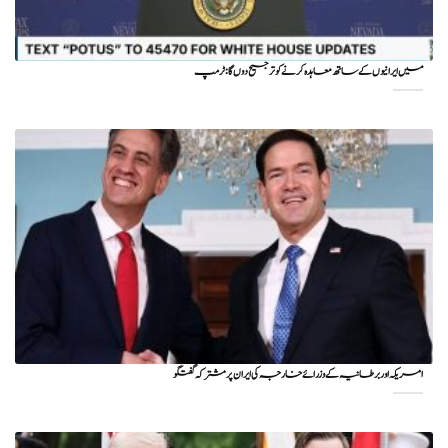
میں ایرانیوں کے ساتھ معاہدہ کرنے کو ترجیح دوں گا : ٹرمپ
امریکہ اور برطانیہ کے وزرائے خارجہ کی ایران پر مشترکہ گفتگو