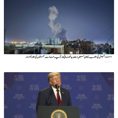
اسرائیل کی جنوب لبنان میں شدید فضائی اور توپ خانہ حملوں کی تازہ لہر