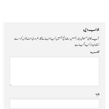
جواب دیں
آپ کا ای میل ایڈریس شائع نہیں کیا جائے گا۔
ضروری خانوں کو
*
سے
نشان زد کیا گیا ہے
تبصرہ
*
نام
*