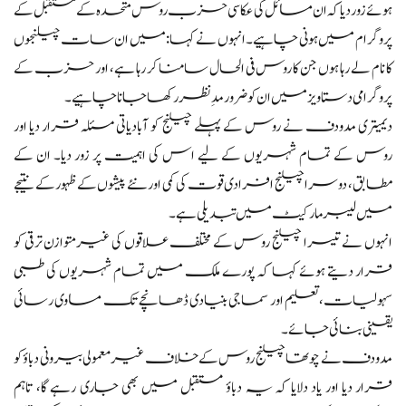
ہوئے زور دیا کہ ان مسائل کی عکاسی حزب روس متحدہ کے مستقبل کے
پروگرام میں ہونی چاہیے۔ انہوں نے کہا: میں ان سات چیلنجوں
کا نام لے رہا ہوں جن کا روس فی الحال سامنا کر رہا ہے، اور حزب کے
پروگرامی دستاویز میں ان کو ضرور مدِنظر رکھا جانا چاہیے۔
دیمیتری مدودف نے روس کے پہلے چیلنج کو آبادیاتی مسئلہ قرار دیا اور
روس کے تمام شہریوں کے لیے اس کی اہمیت پر زور دیا۔ ان کے
مطابق، دوسرا چیلنج افرادی قوت کی کمی اور نئے پیشوں کے ظہور کے نتیجے
میں لیبر مارکیٹ میں تبدیلی ہے۔
انہوں نے تیسرا چیلنج روس کے مختلف علاقوں کی غیرمتوازن ترقی کو
قرار دیتے ہوئے کہا کہ پورے ملک میں تمام شہریوں کی طبی
سہولیات، تعلیم اور سماجی بنیادی ڈھانچے تک مساوی رسائی
یقینی بنائی جائے۔
مدودف نے چوتھا چیلنج روس کے خلاف غیرمعمولی بیرونی دباؤ کو
قرار دیا اور یاد دلایا کہ یہ دباؤ مستقبل میں بھی جاری رہے گا، تاہم