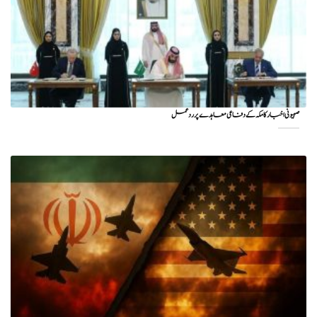
صہیونی اخبار کا مکہ کے دفاعی معاہدے پر ردعمل