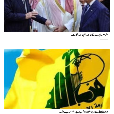
مکہ معاہدے کے چند اہم چند نکات
ایران پہلے سے زیادہ مضبوط ہو گیا ہے: حزب اللہ