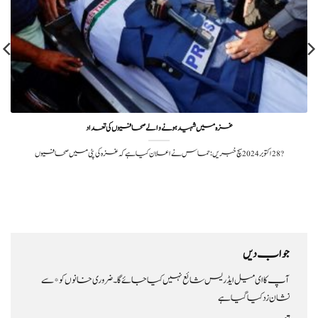
غزہ میں شہید ہونے والے صحافیوں کی تعداد
?️ 28 اکتوبر 2024سچ خبریں:حماس نے اعلان کیا ہے کہ غزہ کی پٹی میں صحافیوں
جواب دیں
آپ کا ای میل ایڈریس شائع نہیں کیا جائے گا۔
ضروری خانوں کو
*
سے
نشان زد کیا گیا ہے