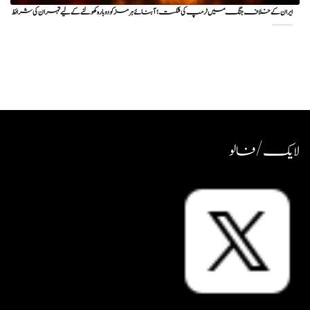
ایران کے خلاف جنگ میں ٹرمپ کی شکست؛ آبنائے ہرمز کو دوبارہ کھولنے کے لیے تہران کی شرائط
لایک / فالو