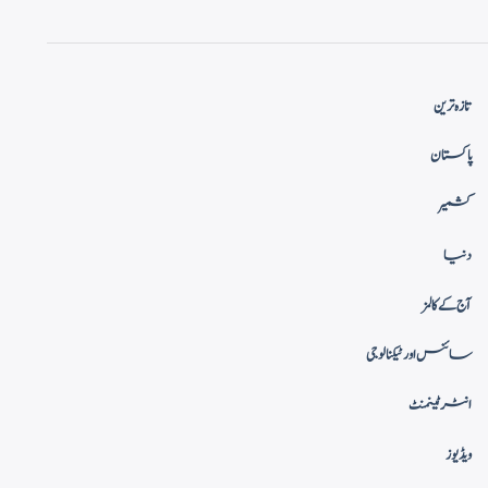
تازہ ترین
پاکستان
کشمیر
دنیا
آج کے کالمز
سائنس اور ٹیکنالوجی
انٹرٹینمنٹ
ویڈیوز