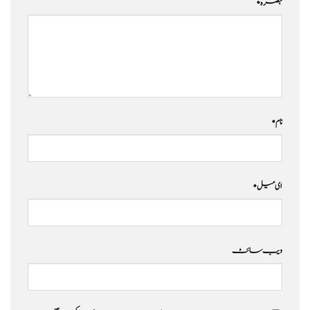
تبصرہ
*
نام
*
ای میل
*
ویب‌ سائٹ