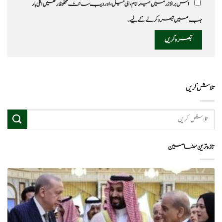
اس براؤزر میں میرا نام، ای میل، اور ویب سائٹ محفوظ رکھیں اگلی بار
جب میں تبصرہ کرنے کےلیے۔
تلاش کریں
تازہ ترین مضامین