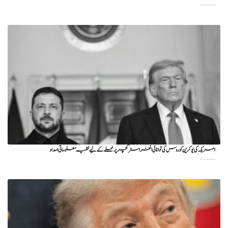
امریکہ کی یوکرین کو روس کی توانائی انفراسٹرکچر پر حملے کے لیے خفیہ معلوماتی امداد