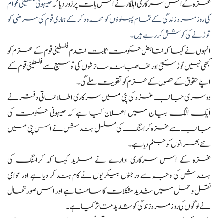
غزہ کے اس سرکاری اہلکار نے اس بات پر زور دیا کہ
صیہونی فلسطینی عوام
کی روزمرہ زندگی کے تمام پہلوؤں کو محدود کرکے ہماری قوم کی مرضی کو
توڑنے کی کوشش کر رہے ہیں۔
انہوں نے کہا کہ قابض حکومت ثابت قدم فلسطینی قوم کے عزم کو
کبھی نہیں توڑ سکتی اور غاصبانہ سازشوں کی توسیع سے فلسطینی قوم کے
اپنے حقوق کے حصول کے عزم کو تقویت ملے گی۔
دوسری جانب غزہ کی پٹی میں سرکاری اطلاعاتی دفتر نے
ایک الگ بیان میں اعلان کیا ہے کہ صیہونی حکومت کی
جانب سے غزہ کراسنگ کی مسلسل بندش نے اس پٹی میں
نئے بحرانوں کو جنم دیا ہے۔
غزہ کے اس سرکاری ادارے نے مزید کہا کہ کراسنگ کی
بندش کی وجہ سے درجنوں بیکریوں نے کام بند کر دیا ہے اور عوامی
نقل و حمل میں شدید مشکلات کا سامنا ہے اور اس صورتحال
نے لوگوں کی روزمرہ زندگی کو شدید متاثر کیا ہے۔