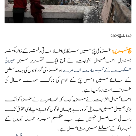
?️
14 مارچ 2025
سچ خبریں
:
غزہ کی پٹی میں سرکاری اطلاعاتی دفتر کے ڈائریکٹر
جنرل اسماعیل الثوابتہ نے آج ایک تقریر میں
صیہونی
حکومت کے مجرمانہ محاصرے
اور غزہ کی گزرگاہوں کی بندش
کے سائے میں اس پٹی کے عوام کی نازک صورت حال کی
طرف اشارہ کیا ہے۔
اسماعیل الثوابتہ نے مزید کہا کہ محاصرے نے غزہ کو ایک
بڑی جیل میں تبدیل کر دیا ہے جہاں لوگوں کو اپنے بنیادی حقوق تک
رسائی حاصل نہیں ہے۔ یہ عظیم جرم حملہ آوروں کے
جرائم کے سلسلے میں شامل ہے۔