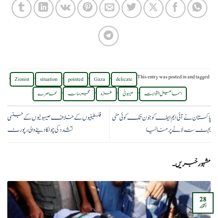
,
,
,
,
,
This entry was posted in
and tagged
Zionist
situation
pointed
Gaza
delicate
.
,
,
,
,
اسماعیل الثوابتہ
صیہونی
غزہ
مجرمانہ
محاصرے
پاکستان نے آئی ایم ایف کو جون تک کوئی منی
فلسطینیوں کے خلاف صیہونیوں کے جنسی
بجٹ نہ لانے پر منا لیا
تشدد کی چونکا دینے والی رپورٹ
مشہور خبریں۔
28
اکتوبر