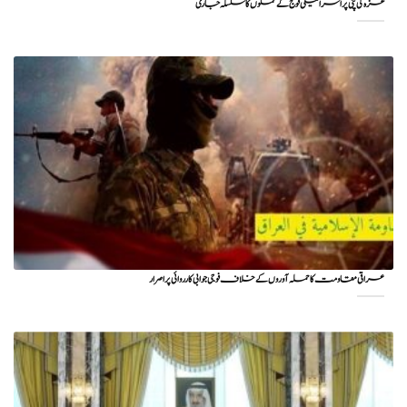
غزہ کی پٹی پر اسرائیلی فوج کے حملوں کا سلسلہ جاری
عراقی مقاومت کا حملہ آوروں کے خلاف فوجی جوابی کارروائی پر اصرار