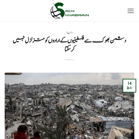
Ski
t
conten
دنیا
دشمن بھوک سے فلسطینیوں کے ارادوں کو متزلزل نہیں
کرسکتا
14
مارچ