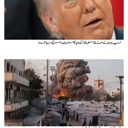
ٹرمپ ایران کے معاملے میں کارٹر کی راہ پر گامزن ہیں: امریکی سیاستمدار