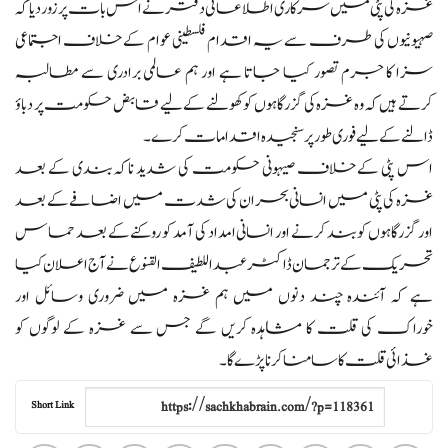
غزہ کی پٹی میں سرکاری اطلاعاتی دفتر نے اس بات پر زور دیا کہ
صہیونیوں کی طرف سے یہ اقدام فلسطینی عوام کے خلاف اجتماعی
سزا کا جرم تصور کیا جاتا ہے اور ہم عالمی برادری سے مطالبہ
کرتے ہیں کہ وہ غزہ کی گزرگاہوں کو کھولنے کے لیے قابض حکومت پر دباؤ
ڈالنے کے لیے فوری طور پر سنجیدہ اقدامات کرے۔
اس پٹی کے خلاف صیہونی حکومت کی شدید ناکہ بندی کے بعد
غزہ کی پٹی میں انسانی بحران کی شدت میں اضافے کے بعد
اور گزرگاہوں کو بند کرنے اور انسانی امداد کی آمد کو روکنے کے بعد حماس
تحریک کے ترجمان ڈاکٹر عبداللطیف القنوع نے آج اعلان کیا
ہے کہ آئندہ چند دنوں میں ہم غزہ میں ضروری وسائل اور
خوراک کی قلت کا مشاہدہ کریں گے جس سے غزہ کے لوگوں کو
غذائی قلت کا سامنا کرنا پڑے گا۔
Short Link