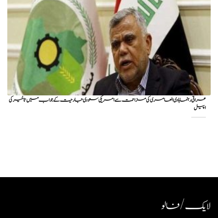
عراقی رہنما ہادی العامری کی مزاحمت سے امریکی سعودی جارحیت کے جواب میں تاخیر کی
اپیل
لایک / فالو