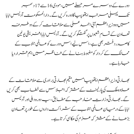
دورے
کے
دوسرے مرحلے میں، مودی 16 سے 17 دسمبر
تک
پہلی
مرتبہ ایتھوپیا
کا
دورہ
کریں گے۔
دارالحکومت آدیس ابابا
میں وہ وزیرِاعظم آبی احمد علی سے ملاقات
کر کے
دوطرفہ
تعاون
کے
تمام شعبوں
پر گفتگو کریں گے۔
آدیس ابابا افریقی
یونین
کا
صدر دفتر بھی
ہے
، اس لیے اس دورے
کو
عالمی جنوب
کے
ممالک
کے کرد
ار
کو
مضبوط بنانے
کے
تناظر میں اہم قرار دیا
جا رہا
ہے۔
بھارتی وزیرِاعظم ایتھوپیا میں مقیم بھارتی برادری سے ملاقات
کے
علاوہ ملک
کی پارلیمنٹ کے
مشترکہ اجلاس سے خطاب بھی
کریں
گے۔
بھارتی وزارتِ خارجہ
کے
مطابق،
یہ
دورہ دہلی اور آدیس
ابابا
کے
درمیان عالمی جنوب
کے
شراکت داروں
کے
طور
پر
تعاون
بڑھانے
کے
مشترکہ عزم
کی
عکاسی
کرتا ہے۔