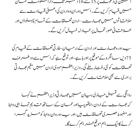
الحسین
کی
دعوت
پر 15
سے 16 دسمبر تک دارالحکومت عمان
میں قیام
کریں گے۔
اس دوران وہ اردن
کی
اعلیٰ
قیادت سے
ملاقاتوں میں بھارت
–
اردن تعلقات
کے
تمام
پہلوؤں
اور
علاقائی صورتحال
پر
تبادلہ خیال
کریں گے۔
یہ
دورہ بھارت اور اردن
کے
درمیان سفارتی تعلقات
کے
قیام
کی
75
ویں سالگرہ
کے
موقع
پر ہو
رہا
ہے
، اور توقع
ہے کہ
اس سے دوطرفہ
تعلقات
کو
نئی رفتار ملے
گی۔
وزیرِاعظم مودی اردن میں مقیم بھارتی
برادری سے بھی ملاقات
کریں گے۔
روانگی سے قبل جاری بیان میں بھارتی وزیرِاعظم نے
کہا
کہ
بھارت
کے
اردن، ایتھوپیا اور عمان
کے
ساتھ قدیم تہذیبی روابط
اور مضبوط عصری تعلقات
ہیں
، اور
یہ
دورہ ان روابط
کو
مزید
گہرا
کرنے کا
ایک اہم موقع فراہم
کرے گا۔