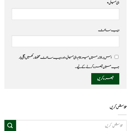
ای میل
*
ویب‌ سائٹ
اس براؤزر میں میرا نام، ای میل، اور ویب سائٹ محفوظ رکھیں اگلی بار
جب میں تبصرہ کرنے کےلیے۔
تلاش کریں