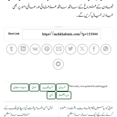
تعاون
کے
فروغ
کے
ساتھ ساتھ علاقائی اور عالمی امور
پر
بھی
تبادلہ خیال
کریں گے۔
Short Link
,
,
,
,
This entry was posted in
and tagged
عمان
ممالک
مودی
ہندوستان
.
,
وزیر اعظم
یمن
جنوبی کوریا میں ناکام بغاوت، اقتدار مضبوط
نوبل امن انعام یافتہ کی اپنے ہی ملک کے
کرنے کے لیے ایک سالہ سازش
خلاف سازش