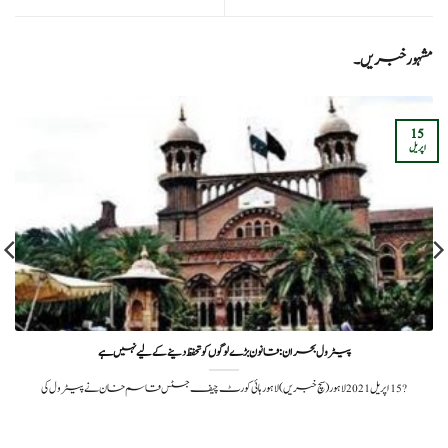
مشہور خبریں۔
15
اپریل
پیٹرول بحران: قانون ‏بڑے لوگوں کو تحفظ دینے کے لیے نہیں ہے
?️ 15 اپریل 2021لاہور(سچ خبریں) لاہور ہائی کورٹ چیف جسٹس قاسم خان نے پیٹرول کی