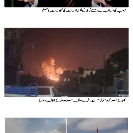
ٹرمپ کی جانب سے اسلحے کی کمی کے انکشافات کی تحقیقات کا حکم
یمن کے مرکز اور مشرق میں ریاض سے منسلک مزدوروں کے ٹھکانوں پر دھماکے