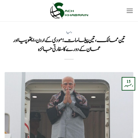
Ski
t
conten
دنیا
تین ممالک، تین پیغامات؛ مودی کے اردن، ایتھوپیا اور
عمان کے دورے کا سفارتی جائزہ
15
دسمبر