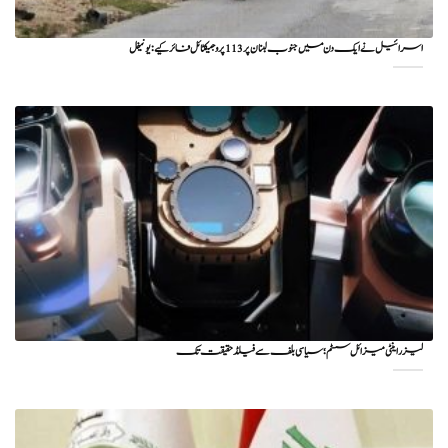
اسرائیل نے ایک دن میں جنوب لبنان پر 113 پروجیکٹائل فائر کیے: یونیفل
لیزر اینٹی میزائل سسٹم؛ سیاسی بلف سے فیلڈ حقیقت تک