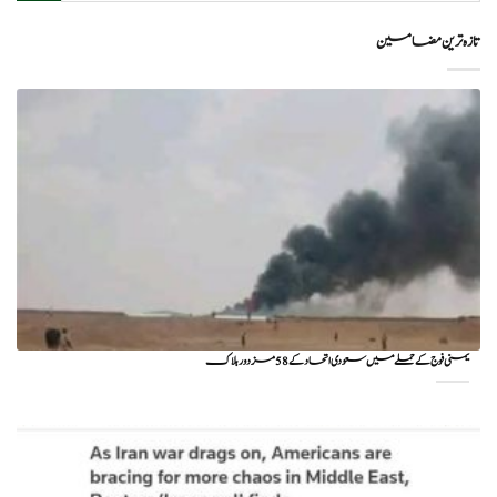
تازہ ترین مضامین
یمنی فوج کے حملے میں سعودی اتحاد کے 58 مزدور ہلاک