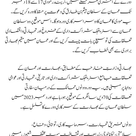
دورے
کے
آخری مرحلے میں، نریندر مودی 17 سے 18 دسمبر
تک عمان
کے
سلطان
ہیثم
بن طارق
کی
دعوت
پر
مسقط
کا
دورہ
کریں گے۔
یہ
مودی
کا
عمان
کا
دوسرا سرکاری دورہ
ہوگا۔
اس موقع
پر
وہ سلطان
عمان سے اسٹریٹجک شراکت داری
کے
فروغ اور تجارتی و اقتصادی
تعلقات
کی
توسیع
پر
بات
چیت کریں گے
اور عمان میں مقیم ب
ھارتی
برادری سے بھی خطاب
کریں گے۔
بھارتی وزارتِ خارجہ
کے
مطابق، بھارت اور عمان
کے
تعلقات جامع اسٹریٹجک شراکت داری اور تاریخی، تجارتی اور عوامی
روابط
پر
مبنی
ہیں۔ یہ
دورہ دونوں ممالک
کے
درمیان سفارتی
تعلقات
کی 70
ویں سالگرہ
کے
موقع
پر ہو
رہا
ہے
اور دسمبر 2023 میں
سلطان عمان
کے
بھارت
کے
سرکاری دورے
کا
تسلسل
ہے۔
دونوں فریق تجارت، سرمایہ
کاری
، توانائی، دفاع،
سلامتی،
ٹیکنالوجی
، زراعت اور ثقافت سمیت مختلف شعبوں میں