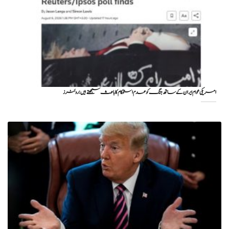
امریکی عوام ایران کے ساتھ جنگ کو عدم استحکام کا باعث سمجھتے ہیں: روئٹرز