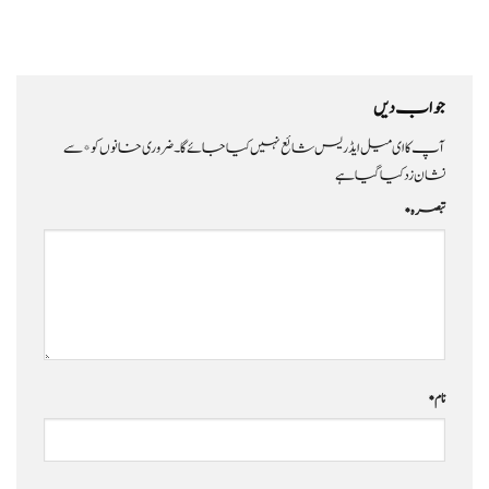
جواب دیں
آپ کا ای میل ایڈریس شائع نہیں کیا جائے گا۔
ضروری خانوں کو
*
سے
نشان زد کیا گیا ہے
تبصرہ
*
نام
*