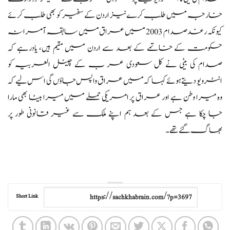
خارجہ میں طلب کرےنیز اردن کے سفیر کو بھی طلب کرئے
کیونکہ رغد صدام 2003 میں عراق میں سابقہ آمرانہ
حکومت کے خاتمے کے بعد سے اردن میں مقیم ہیں، یادرہے کہ
صدام کی بیٹی نے کل سعودی عر ب کے چینل العربیہ کو
انٹرویو دیتے ہوئے کہا کہ میں عراق واپس جاؤں گی اس لیے کہ
وہ میرا وطن ہے اور عراق پر امریکی حملے میں میرا بیٹا بھی مارا
جا چکا ہے جس کے بعد ہم اپنے ملک سے غیر قانونی طور پر
بھاگ گئے تھے۔
Short Link