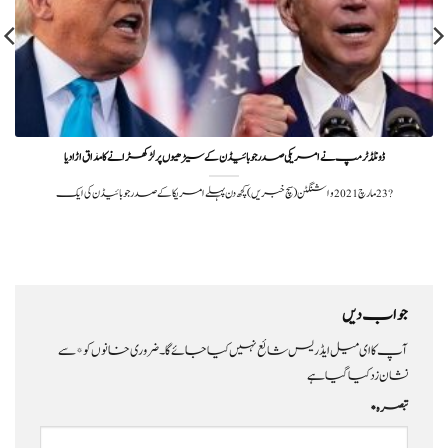
ڈونلڈ ٹرمپ نے امریکی صدر جوبائیڈن کے سیڑھیوں پر لڑکھڑانے کا مذاق اڑادیا
?️ 23 مارچ 2021واشنگٹن (سچ خبریں) کچھ دن پہلے امریکا کے صدر جوبائیڈن کی ایک
جواب دیں
آپ کا ای میل ایڈریس شائع نہیں کیا جائے گا۔
ضروری خانوں کو
*
سے
نشان زد کیا گیا ہے
تبصرہ
*