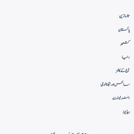
تازہ ترین
پاکستان
کشمیر
دنیا
آج کے کالمز
سائنس اور ٹیکنالوجی
انٹرٹینمنٹ
ویڈیوز