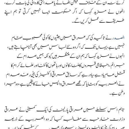
کرئے نہ ان کے خلاف کمیشن بٹھانے یا عدالتی کاروائی کی بات کرے،
انھوں نے مزید کہا کہ اگر حکومت ایسا نہیں کرتی تو ہم اپنے
طریقہ سے عمل کریں گے۔
الصدر
نے تاکید کی کہ عراق میں بعثیوں کا کوئی محبوب مقام
نہیں ہے، یہاں تک کہ اگر وہ نئے لباس میں بھی آنا چاہتے ہیں،
انہوں نے مزید کہاکہ ہم ان کے منتظر ہیں کیونکہ ہمیں صدام کے
جرائم ، اجتماعی قبروں کا ملنا ، کانوں اور ہاتھوں کا کٹنا اور علمائے کرام کا
قتل عام یاد ہے،یادرہے کہ سابق عراقی ڈکٹیٹر کی بیٹی رغد صدام
نے العربیہ کو بتایا کہ مجھے عراق واپس جانے کا یقین ہے، وہ میرا
وطن ہے۔
تاہم اس سلسلے میں عراقی پارلیمنٹ کی ایک کمیٹی نے عراقی
وزارت خارجہ سے مطالبہ کیا کہ وہ العربیہ کے ذریعہ
صدام کی بیٹی کا انٹرویو لینے پرسعودی عرب کے سفیر کو وزارت