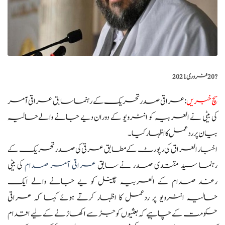
?️
20 فروری 2021
سچ خبریں
:عراقی صدر تحریک کے رہنما سابق عراقی آمر
کی بیٹی نے العربیہ کو انٹرویو کے دوران دیے جانے والےحالیہ
بیان پر ردعمل کا اظہار کیا۔
اخبار العراق کی رپورٹ کے مطابق عرقی کی صدر تحریک کے
رہنما سید مقتدی صدر نے سابق
عراقی آمر صدام
کی بیٹی
رغد صدام کے العربیہ چینل کو یے جانے والے ایک
حالیہ انٹرویو پر ردعمل کا اظہار کرتے ہوئے کہا کہ عراقی
حکومت کے چاہیے کہ بعثیوں کو جڑ سے اکھاڑنے کے لیے اقدام