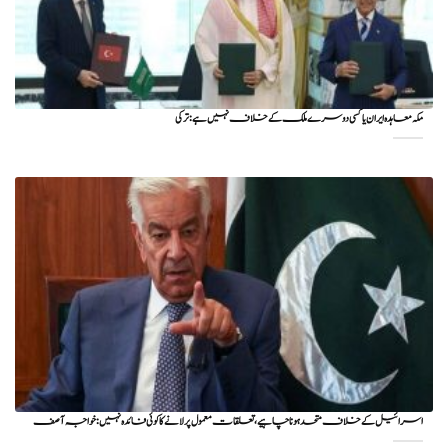
مکہ معاہدہ ایران یا کسی دوسرے ملک کے خلاف نہیں ہے: ترکی
اسرائیل کے خلاف متحد ہونا چاہیے، تعلقات معمول پر لانے کا کوئی فائدہ نہیں: خواجہ آصف