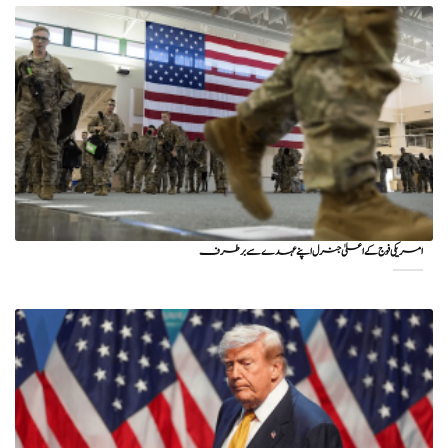
امریکی فوج کے اعلیٰ جنرل اپنے عہدے سے برطرف