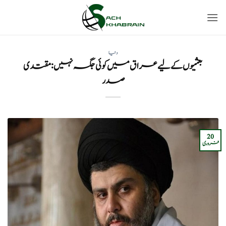
Ski
t
conten
دنیا
بعثیوں کے لیے عراق میں کوئی جگہ نہیں:مقتدی
صدر
20
فروری