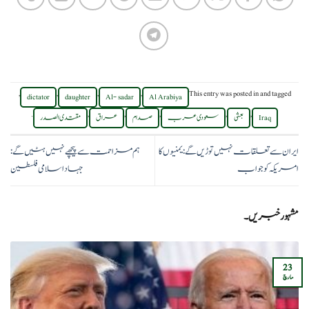
,
,
,
,
This entry was posted in
and tagged
dictator
daughter
Al- sadar
Al Arabiya
.
,
,
,
,
,
Iraq
بعثی
سعودی عرب
صدام
عراق
مقتدی الصدر
ایران سے تعلقات نہیں توڑیں گے:یمنیوں کا
ہم مزاحمت سے پیچھے نہیں ہٹیں گے:
امریکہ کو جواب
جہاد اسلامی فلسطین
مشہور خبریں۔
23
مارچ