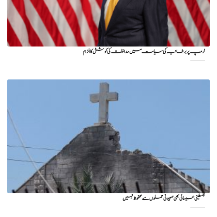
ٹرمپ پر برطانیہ کی سیاست میں مداخلت کی کوشش کا الزام
فلسطینی عیسائی بھی صہیونی حملوں سے محفوظ نہیں