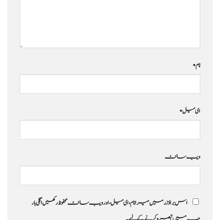
نام
*
ای میل
*
ویب‌ سائٹ
اس براؤزر میں میرا نام، ای میل، اور ویب سائٹ محفوظ رکھیں اگلی بار
جب میں تبصرہ کرنے کےلیے۔