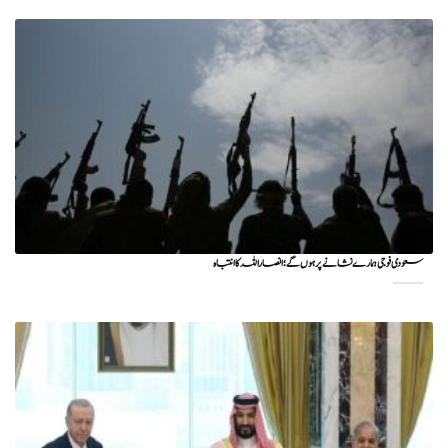
سعودی فوجی ہمارے نشانے پر ہوں گے؛ انصاراللہ کا انتباہ