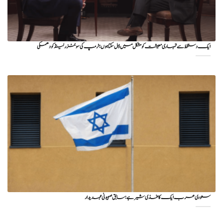
ایک دستخط سے تمہاری معیشت کو مشکل میں ڈال سکتا ہوں؛ ٹرمپ کی سوئٹزرلینڈ کو دھمکی
سعودی عرب ایک کاغذی شیر ہے: سابق صہیونی عہدیدار