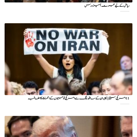
ریاض کے لیے عبرت آمیز درس
11 امریکی سینیٹرز کا ایران کے ساتھ جنگ سے امریکی فوجیوں کے انخلاء کا مطالبہ