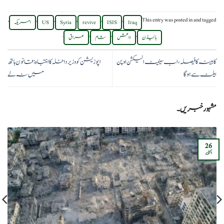
,
,
,
,
,
,
This entry was posted in
and tagged
Iraq
ISIS
revive
Syria
US
امریکہ
.
,
,
,
بائیڈن
داعش
شام
عراق
کابینہ کا فیصلہ، اب سینیٹ الیکشن اوپن
اپوزیشن کو وزیر داخلہ کا انتباہ: قانون ہاتھ
بیلٹ سے ہوگا
میں نہ لے
مشہور خبریں۔
26
اکتوبر