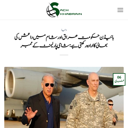
Ski
t
conten
دنیا
بائیڈن حکومت عراق اور شام میں داعش کی
بحالی کا ارادہ رکھتی ہے: شامی پارلیمنٹ کے ممبر
06
فروری