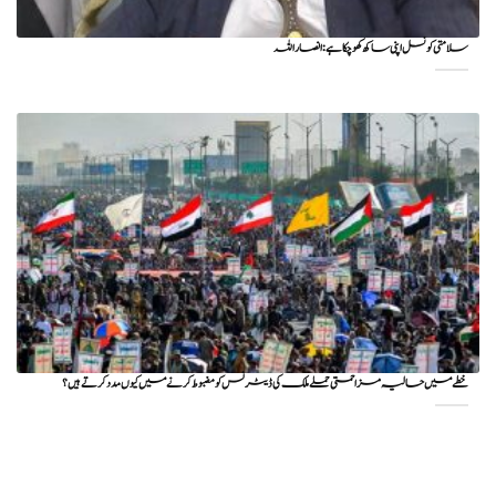
سلامتی کونسل اپنی ساکھ کھو چکا ہے: انصار اللہ
خطے میں حالیہ مزاحمتی حملے ملک کی ڈیٹرنس کو مضبوط کرنے میں کیوں مدد کرتے ہیں؟