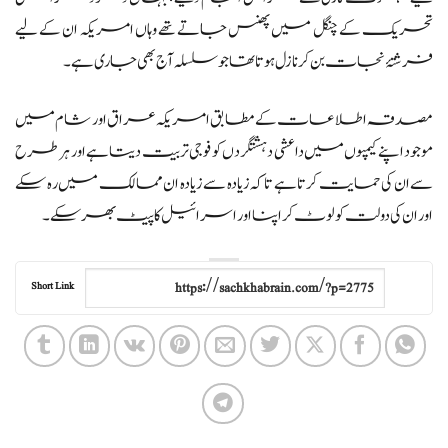
تحریک کے چنگل میں پھنس جاتے تھے وہاں امریکہ ان کے لیے
فرشتۂ نجات بن کر نازل ہوتاتھا جو سلسلہ آج بھی جاری ہے ۔
مصدقہ اطلاعات کے مطابق امریکہ عراق اور شام میں
موجود اپنے کیمپوں میں داعشی دہشتگرد ں کو فوجی تربیت دیتا ہے اور ہر طرح
سے ان کی حمایت کرتا ہے تاکہ زیادہ سے زیادہ ان ممالک میں رہ سکے
اور ان کی دولت کو لوٹ کر اپنا اور اسرائیل کا پیٹ بھر سکے۔
Short Link