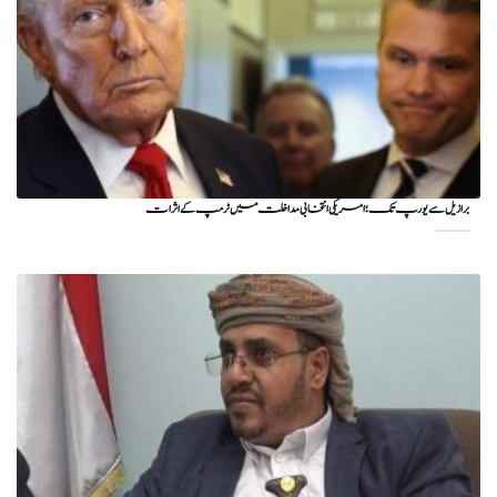
برازیل سے یورپ تک؛ امریکی انتخابی مداخلت میں ٹرمپ کے اثرات