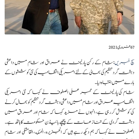
?️
6 فروری 2021
سچ خبریں
:شام کے رکن پارلیمنٹ نے عراق اور شام میں داعشی
دہشت گرد تنظیم کی بحالی کے لئے امریکی انتظامیہ کی نئی کوششوں کے
بارے میں انتباہ دیا۔
شام کی پارلیمنٹ کے ممبر علی الصطوف نے کہا کہ نئی امریکی
انتظامیہ عراق اور شام میں داعشی دہشت گرد تنظیم کو بحال کرنے
کی کوشش کر رہی ہے، انہوں نے مزید کہا کہ شام اور عراق میں
دہشت گردی کے تنازعات کے پیچھے بائیڈن حکومت کا ہاتھ ہے۔
الصطوف نے کہاکہ ہم دیکھ رہے ہیں کہ الجزیره، الحسکه، القامشلی اور شام