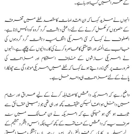
کے صحرا میں کیا ہو رہا ہے۔
انہوں نے مزید کہاکہ ان اقدامات کا مقصد خطے میں تفرقہ
کے منصوبوں کو مکمل کرنے کے لئے داعشی دہشت گرد گروہ کو واپس لانا ہے،
الصطوف نے کہا کہ نئی امریکی انتظامیہ دہشت گرد گروہوں کی
جانب سے الحسکہ اور القامشلی کا محاصرہ کرنے کی کارروائیوں کے پیچھے ہے،انہوں
نے امریکی سازشوں کے خلاف استحکام اور مزاحمت کی
ضرورت پر بھی زور دیتے ہوئے کہا کہ خطے میں امریکی موجودگی سے چھٹکارا
پانے کے لئے مزاحمت ہی واحد حل ہے۔
واضح رہے کہ امریکہ داعش کا مقابلہ کرنے کے لیے عراق اور شام
میں داخل ہوا تھا لیکن حقیقت کچھ اور ہی تھی جو زمینی حقائق سے
ثابت ہو بھی ہو چکی ہےکہ امریکہ نے ان ممالک میں نہ
صرف یہ کہ داعش کے خاتمہ کے کچھ کیا بلکہ اس دہشگرد تنظیم کے
لیے سہلوت کاری کے فرائض انجام دیے ،جہاں دہشتگرد مزاحمتی