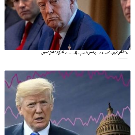
واشنگٹن تهران کے سامنے بے بس؛ ٹرمپ جنگ سے نکلنے کی کوشش میں