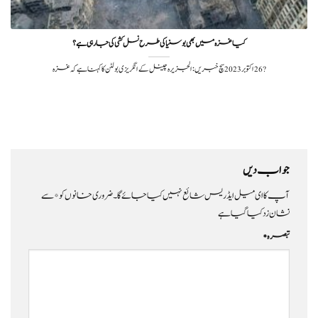
کیا غزہ میں بھی بوسنیا کی طرح نسل کشی کی جا رہی ہے؟
?️ 26 اکتوبر 2023سچ خبریں: الجزیرہ چینل کے انگریزی بولٹن کا کہنا ہے کہ غزہ
جواب دیں
آپ کا ای میل ایڈریس شائع نہیں کیا جائے گا۔
ضروری خانوں کو
*
سے
نشان زد کیا گیا ہے
تبصرہ
*