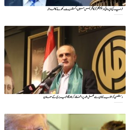
ٹرمپ کی لا پروائی؛ ریپبلکنز کو کانگریس میں اکثریت کھونے کا خدشہ
دشمن کو جنوب لبنان سے مکمل طور پر انخلاء کرنا ہوگا: نبیہ بری کے معاون