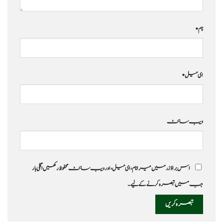
نام
*
ای میل
*
ویب‌ سائٹ
اس براؤزر میں میرا نام، ای میل، اور ویب سائٹ محفوظ رکھیں اگلی بار
جب میں تبصرہ کرنے کےلیے۔