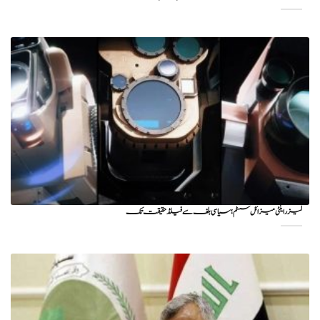
لیزر اینٹی میزائل سسٹم؛ سیاسی بلف سے فیلڈ حقیقت تک