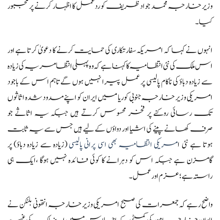
وزیر خارجہ محمد جواد ظریف کو ردعمل کا اظہار کرنے پر مجبور
کیا۔
انہوں نے کہا کہ امریکہ سفارتکاری کی حمایت کرنے کا دعویٰ کرتا ہے اور
اس ملک کی نئی انتظامیہ کا کہنا ہے کہ وہ پہلی انتظامریہ کی زیادہ
سے زیادہ دباؤ کی ناکام پالیسی پر عمل پیرا نہیں ہوں گےتاہم اس کے باجود
امریکی وزیر خارجہ جنوبی کوریا میں ایران کو اپنے مسدود شدہ اثاثوں
تک رسائی روکنے پر فخر محسوس کرتے ہیں جبکہ یہ اثاثے جو
صرف کھانے پینے کی اشیا اور دواؤں کے لیے ہیں جس سے یہ ثابت
ہوتا ہے نئی ا
مریکی انتظامیہ بھی اسی پرانی پالیسی
(زیادہ سے زیادہ دباؤ) پر
گامزن ہے جبکہ اس کو دہرانے کا کوئی فائدہ نہیں ہوگا ،ایک ہی
راستہ ہے؛ عزم اور عمل ۔
واضح رہے کہ جمعرات کی صبح امریکی وزیر خارجہ انتھونی بلنکن نے