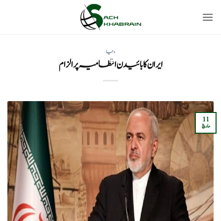
Ski
t
conten
دنیا
ایران کا بائیدن انتظامیہ پر الزام
11
مارچ