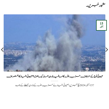
مشہور خبریں۔
15
اکتوبر
صیہونی فوج کے خلاف حزب اللہ کا حالیہ ڈرون حملہ کیسا تھا؟صیہونی اخبار کا اعتراف
?️ 15 اکتوبر 2024سچ خبریں: صہیونی اخبار نے حزب اللہ کے ڈرون حملے کے بعد