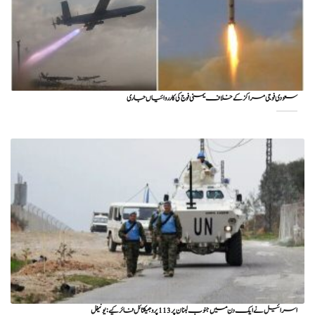
سعودی فوجی مراکز کے خلاف یمنی فوج کی کارروائیاں جاری
اسرائیل نے ایک دن میں جنوب لبنان پر 113 پروجیکٹائل فائر کیے: یونیفل