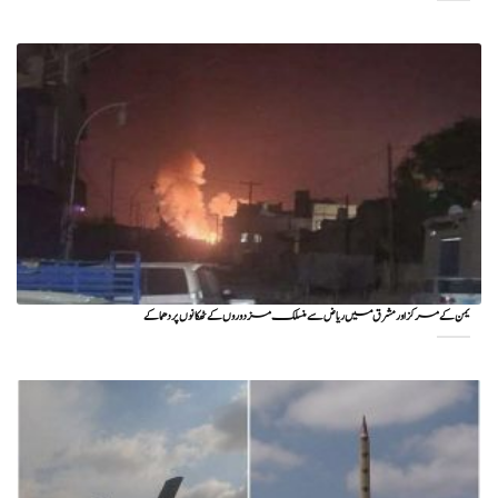
یمن کے مرکز اور مشرق میں ریاض سے منسلک مزدوروں کے ٹھکانوں پر دھماکے