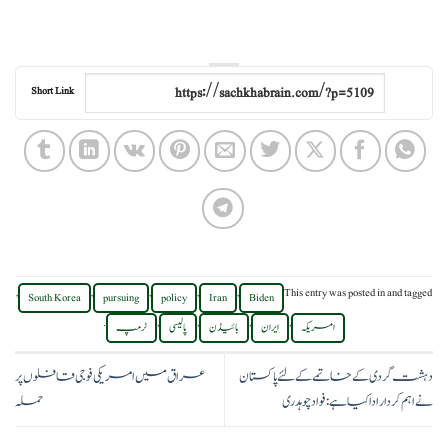
Short Link
,
,
,
,
,
This entry was posted in
and tagged
South Korea
pursuing
policy
Iran
Biden
.
,
,
,
,
امریکہ
ایران
بائیڈن
پالیسی
ٹرمپ
دہشت گردی کے خاتمے کے لئے پاکستان
عراق میں امریکی فوجی قافلوں پر
نے اہم کردار ادا کیا ہے: فوادچوہدری
حملہ