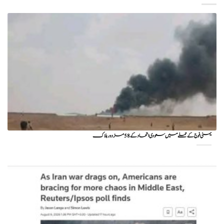
یمنی فوج کے حملے میں سعودی اتحاد کے 58 مزدور ہلاک