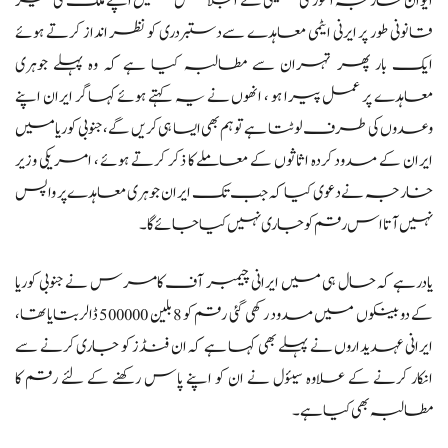
ایوان خارجہ امور کی کمیٹی کے اجلاس میں اپنے ملک کی غیر
قانونی طور پر ایرنی ایٹمی معاہدے سےدستبردری کو نظر انداز کرتے ہوئے
ایک بار پھر تہران سے مطالبہ کیا ہے کہ وہ پہلے جوہری
معاہدے پر عمل پیرا ہو ، انھوں نے یہ کہتے ہوئے کہاگر ایران اپنے
وعدوں کی طرف لوٹتا ہے تو ہم بھی ایسا ہی کریں گے، جنوبی کوریا میں
ایران کے مسدود کردہ اثاثوں کے معاملے کا ذکر کرتے ہوئے ، امریکی وزیر
خارجہ نے دعوی کیا کہ جب تک ایران جوہری معاہدے پر واپس
نہیں آتا اس رقم کو جاری نہیں کیا جائے گا۔
یادرہے کہ حال ہی میں ایرانی چیمبر آف کامرس نے جنوبی کوریا
کے دو بینکوں میں مسدود رکھی گئی رقم کو 8 بلین 500000 ڈالربتایا تھا،
ایرانی عہدیداروں نے پہلے بھی کہا ہے کہ ان فنڈز کو جاری کرنے سے
انکار کرنے کے علاوہ سیئول نے ان کو اپنے پاس رکھنے کے لئے رقم کا
مطالبہ بھی کیا ہے۔