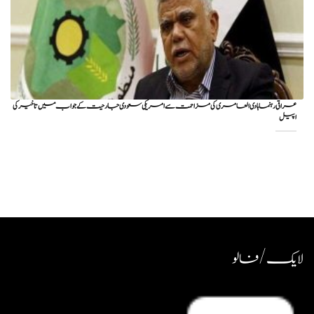
عراقی رہنما ہادی العامری کی مزاحمت سے امریکی سعودی جارحیت کے جواب میں تاخیر کی
اپیل
لایک / فالو