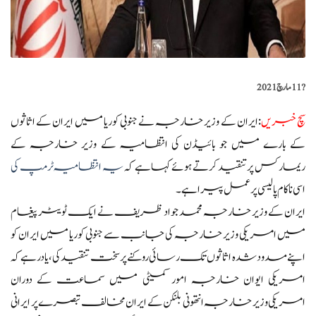
?️
11 مارچ 2021
سچ خبریں
:ایران کے وزیر خارجہ نے جنوبی کوریا میں ایران کے اثاثوں
کے بارے میں جو بائیڈن کی انتظامیہ کے وزیر خارجہ کے
ریمارکس پر تنقید کرتے ہوئے کہا ہے کہ
یہ انتظامیہ ٹرمپ کی
اسی ناکام پالیسی پر عمل پیرا ہے۔
ایران کے وزیر خارجہ محمد جواد ظریف نے ایک ٹویٹر پیغام
میں امریکی وزیر خارجہ کی جانب سے جنوبی کوریا میں ایران کو
اپنے مسدود شدہ اثاثوں تک رسائی روکنے پر سخت تنقید کی،یادرہے کہ
امریکی ایوان خارجہ امور کمیٹی میں سماعت کے دوران
امریکی وزیر خارجہ انتھونی بلنکن کے ایران مخالف تبصرے پر ایرانی