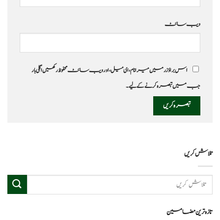
ویب‌ سائٹ
اس براؤزر میں میرا نام، ای میل، اور ویب سائٹ محفوظ رکھیں اگلی بار
جب میں تبصرہ کرنے کےلیے۔
تلاش کریں
تازہ ترین مضامین