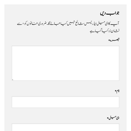
جواب دیں
آپ کا ای میل ایڈریس شائع نہیں کیا جائے گا۔
ضروری خانوں کو
*
سے
نشان زد کیا گیا ہے
تبصرہ
*
نام
*
ای میل
*