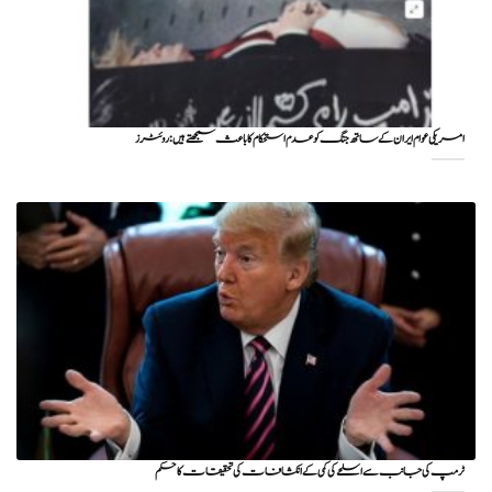
امریکی عوام ایران کے ساتھ جنگ کو عدم استحکام کا باعث سمجھتے ہیں: روئٹرز
ٹرمپ کی جانب سے اسلحے کی کمی کے انکشافات کی تحقیقات کا حکم