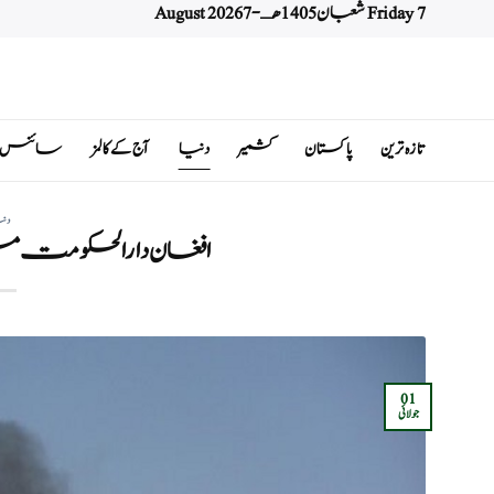
Friday 7 شعبان 1405 هـ - 7 August 2026
Ski
t
conten
تازہ ترین
پاکستان
کشمیر
دنیا
آج کے کالمز
سائنس اور 
دن
افغان دارالحکومت می
01
جولائی