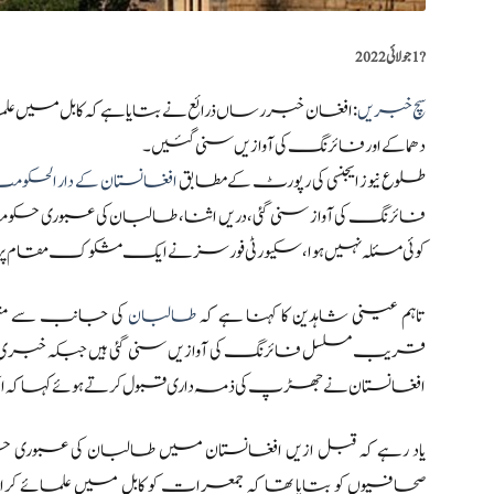
?️
1 جولائی 2022
سچ خبریں
:افغان خبر رساں ذرائع نے بتایا ہے کہ کابل می
دھماکے اور فائرنگ کی آوازیں سنی گئیں۔
طلوع نیوز ایجنسی کی رپورٹ کے مطابق
افغانستان کے دار الحکو
فائرنگ کی آواز سنی گئی، دریں اثنا، طالبان کی عبوری حکو
کوئی مسئلہ نہیں ہوا،سکیورٹی فورسز نے ایک مشکوک مقام پر ک
تاہم عینی شاہدین کا کہنا ہے کہ
طالبان
کی جانب سے منعق
قریب مسلسل فائرنگ کی آوازیں سنی گئی ہیں جبکہ خبری ذ
افغانستان نے جھڑپ کی ذمہ داری قبول کرتے ہوئے کہا کہ اس 
یاد رہے کہ قبل ازیں افغانستان میں طالبان کی عبوری
صحافیوں کو بتایا تھا کہ جمعرات کو کابل میں علمائے کرام