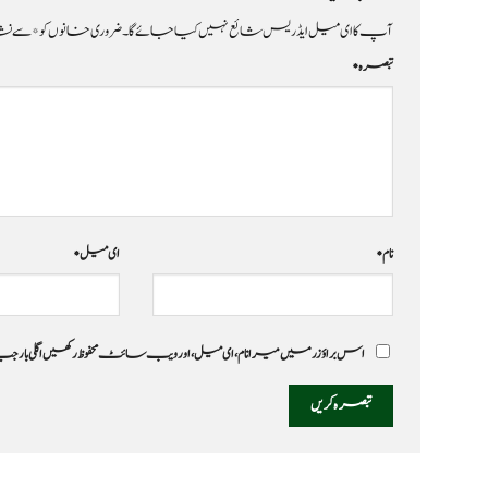
آپ کا ای میل ایڈریس شائع نہیں کیا جائے گا۔
ضروری خانوں کو
*
سے نشا
تبصرہ
*
نام
*
ای میل
*
اس براؤزر میں میرا نام، ای میل، اور ویب سائٹ محفوظ رکھیں اگلی بار