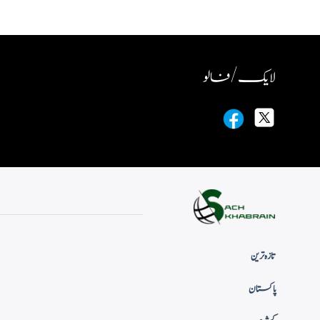
لایک / فالو
تازہ ترین
پاکستان