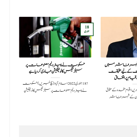
18
23
جنوری
مئی
ن کے شہر فاشر میں
حکومت نے پیٹرولیم مصنوعات پر
ل
ت کے لیے حقیقت
سیلز ٹیکس کا نوٹیفکیشن جاری کردیاہے
یام پر اتفاق
م
?️ 18 جنوری 2022اسلام آباد(سچ خبریں) حکومت
ر 2025سچ خبریں:اقوام متحدہ کے حقوق
نے پیٹرولیم مصنوعات پر سیلز ٹیکس کا نوٹیفکیشن
وڈان کے شہر فاشر