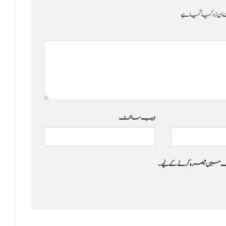
ن زد کیا گیا ہے
ویب‌ سائٹ
 جب میں تبصرہ کرنے کےلیے۔