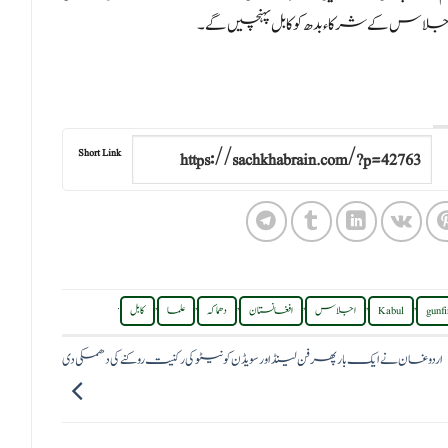
اس کے شرکاء بدھ کو کابل پہنچیں گے۔
Short Link
.
,
,
,
,
,
,
gunfi
Kabul
اجلاس
افغانستان
دھماکہ
علما
کابل
اردوغان نے ایک بار پھر فن لینڈ اور سویڈن کو نیٹو کی رکنیت روکنے کی دھمکی دی