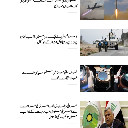
سعودی فوجی مراکز کے خلاف یمنی فوج کی
اسرائیل نے ایک دن میں جنوب لبنان
پر 113 پروجیکٹائل فائر کیے: یونیفل
لیزر اینٹی میزائل سسٹم؛ سیاسی بلف سے
فیلڈ حقیقت تک
عراقی رہنما ہادی العامری کی مزاحمت
سے امریکی سعودی جارحیت کے جواب
میں تاخیر کی اپیل