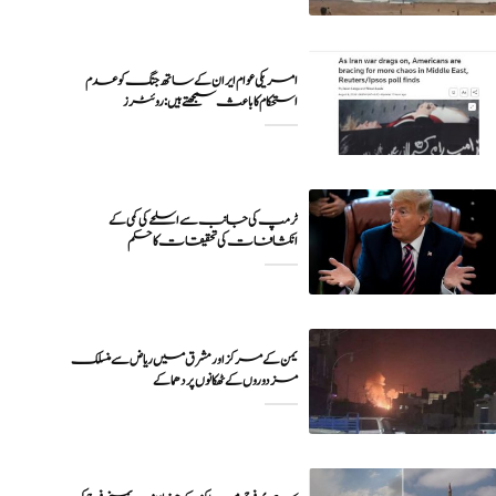
امریکی عوام ایران کے ساتھ جنگ کو عدم
ٹرمپ کی جانب سے اسلحے کی کمی کے
انکشافات کی تحقیقات کا حکم
یمن کے مرکز اور مشرق میں ریاض سے منسلک
مزدوروں کے ٹھکانوں پر دھماکے