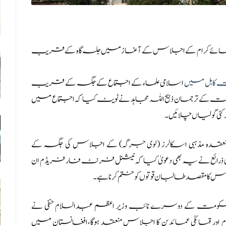
ں علمائے کرام کے اجلاس کے آغاز میں جلسہ گاہ کے قریب
مت کابل میں
اسلامی علماء کے اجتماع کے جگہ کے قریب
مت کے ترجمان ذبیح اللہ مجاہد نے ٹویٹ کیا کہ اجتماع میں
ئی گولیاں چلائیں۔
دہ مذہبی اسکالرز (لوی جرگہ) کے اجلاس کی جگہ کے
رائع نے یہ بھی دعویٰ کیا کہ نیشنل فرنٹ فار فریڈم ان
کا مقصد طالبان قوتوں کو ختم کرنا ہے۔
 حکومت کے دوسرے نائب وزیر اعظم عبدالسلام حنفی نے
 اور قبائلی عمائدین کا اجلاس منعقد ہوگا،افغانستان میں