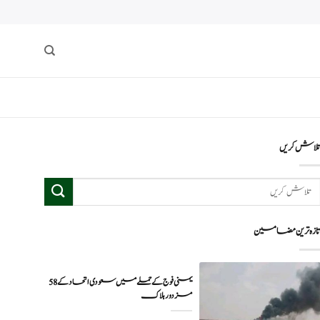
لاش کریں
ازہ ترین مضامین
یمنی فوج کے حملے میں سعودی اتحاد کے 58
مزدور ہلاک