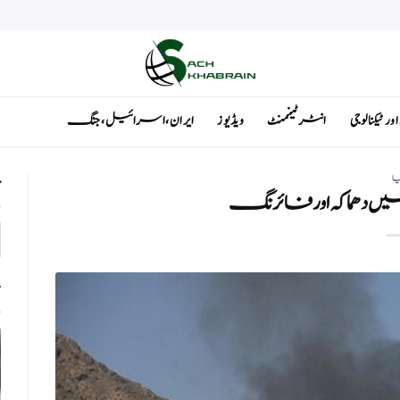
ٹیکنالوجی
انٹرٹینمنٹ
ویڈیوز
ایران ، اسرائیل ، جنگ
یا
ت
ں دھماکہ اور فائرنگ
ت