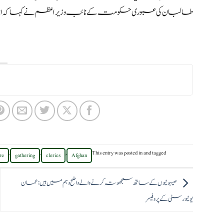
طالبان کی عبوری حکومت کے نائب وزیر اعظم نے کہا کہ اجل
,
,
,
This entry was posted in
and tagged
re
gathering
clerics
Afghan
صیہونیوں کے ساتھ سمجھوتہ کرنے والے واضح وہم میں ہیں:عمان
یونیورسٹی کے پروفیسر