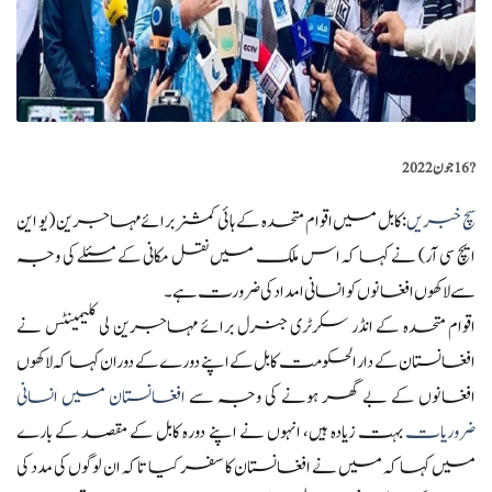
?️
16 جون 2022
سچ خبریں
:کابل میں اقوام متحدہ کے ہائی کمشنر برائے مہاجرین (یو این
ایچ سی آر) نے کہا کہ اس ملک میں نقل مکانی کے مسئلے کی وجہ
سے لاکھوں افغانوں کو انسانی امداد کی ضرورت ہے۔
اقوام متحدہ کے انڈر سکرٹری جنرل برائے مہاجرین لی کلیمینٹس نے
افغانستان کے دار الحکومت کابل کے اپنے دورے کے دوران کہا کہ لاکھوں
افغانوں کے بے گھر ہونے کی وجہ سے
افغانستان میں انسانی
ضروریات
بہت زیادہ ہیں، انہوں نے اپنے دورہ کابل کے مقصد کے بارے
میں کہا کہ میں نے افغانستان کا سفر کیا تاکہ ان لوگوں کی مدد کی