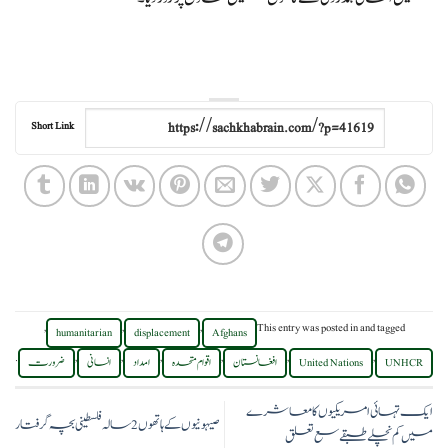
Short Link
,
,
,
This entry was posted in
and tagged
humanitarian
displacement
Afghans
.
,
,
,
,
,
,
UNHCR
United Nations
افغانستان
اقوام متحدہ
امداد
انسانی
ضرورت
ایک تہائی امریکیوں کا معاشرے
صیہونیوں کے ہاتھوں 2 سالہ فلسطینی بچہ گرفتار
میں کم نچلے طبقے سع تعلق