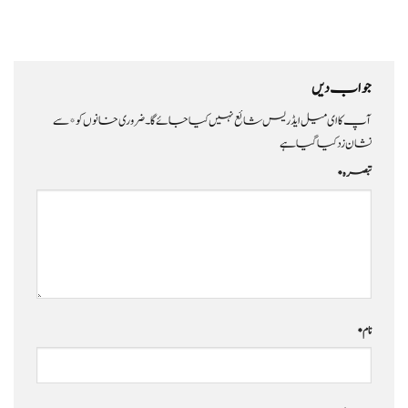
جواب دیں
آپ کا ای میل ایڈریس شائع نہیں کیا جائے گا۔
ضروری خانوں کو
*
سے
نشان زد کیا گیا ہے
تبصرہ
*
نام
*