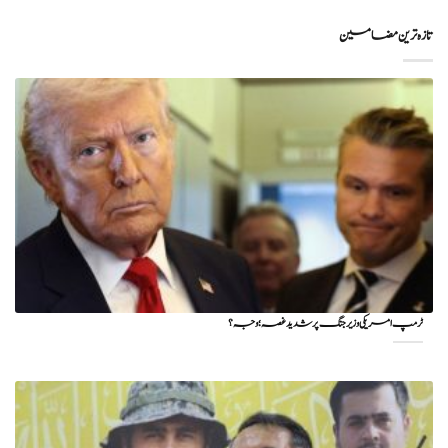
تازہ ترین مضامین
ٹرمپ امریکی وزیر جنگ پر شدید غصہ؛ وجہ ؟