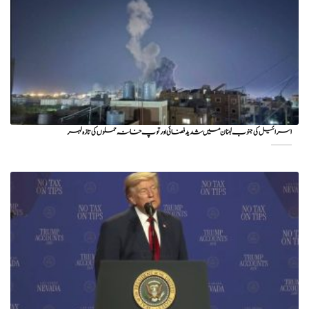
اسرائیل کی جنوب لبنان میں شدید فضائی اور توپ خانہ حملوں کی تازہ لہر