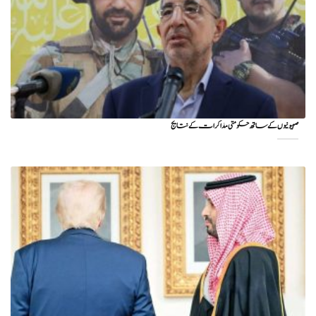
صہیونیوں کے ساتھ حکومتی مذاکرات کے نتایج