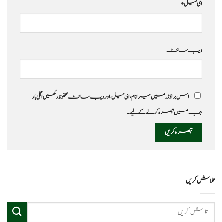
ای میل
*
ویب‌ سائٹ
اس براؤزر میں میرا نام، ای میل، اور ویب سائٹ محفوظ رکھیں اگلی بار
جب میں تبصرہ کرنے کےلیے۔
تلاش کریں