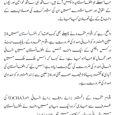
جا سکے جو افغانستان واپس آئے ہیں، ساتھ ہی ساتھ خواتین اور بچوں
کے حقوق اور معاشرے میں ان کی شرکت کی صلاحیت کے
دفاع کے لیے تعاون کیا جائے۔
واضح رہے کہ اقوام متحدہ نے پہلے بھی کہا تھا کہ
افغانستان
میں 24
ملین افراد کو انسانی امداد کی ضرورت ہے، اقوام متحدہ کے ریلیف اینڈ
ورکس ایجنسی کے ایک وفد جس نے افغانستان میں انسانی
صورتحال کا جائزہ لیا ہے، نے کہا کہ اس ملک ملک میں
انسانی امداد کی ضرورت کی سطح بہت زیادہ ہے اس لیے کہ افغانستان کی
آبادی کا تقریباً 59 فیصد حصہ یعنی اور 24 ملین سے زائد افراد کو امدادی
امداد کی ضرورت ہے۔
اقوام متحدہ کے دفتر برائے رابطہ برائے انسانی امور(OCHA) کی
طرف سے جاری کردہ ایک بیان میں وفد نے افغانستان
میں انسانی ہمدردی کے کاموں میں تعاون پر زور دیا۔