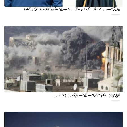
ایران کی عرب ممالک کو شدید وارننگ، امریکی حملے کو روکنے کا باعث بنی کہ روئٹرز
این بی سی نیوز نے یمن میں امریکی جرائم کو کیا بے نقاب