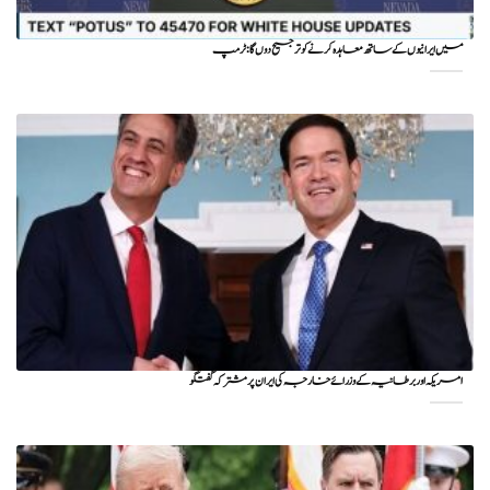
میں ایرانیوں کے ساتھ معاہدہ کرنے کو ترجیح دوں گا : ٹرمپ
امریکہ اور برطانیہ کے وزرائے خارجہ کی ایران پر مشترکہ گفتگو