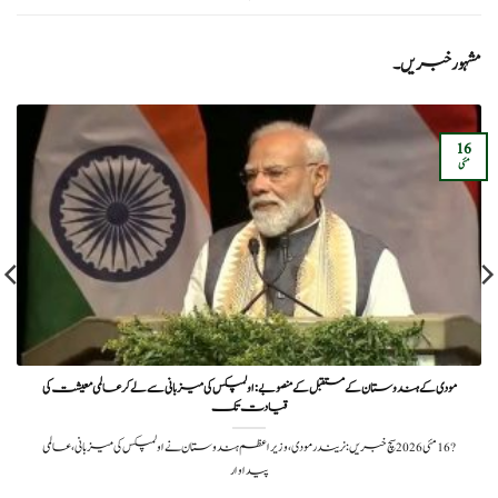
مشہور خبریں۔
16
مئی
مودی کے ہندوستان کے مستقبل کے منصوبے: اولمپکس کی میزبانی سے لے کر عالمی معیشت کی
قیادت تک
?️ 16 مئی 2026 سچ خبریں: نریندر مودی، وزیراعظم ہندوستان نے اولمپکس کی میزبانی، عالمی
پیداوار