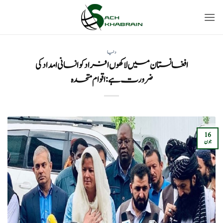
Ski
t
conten
دنیا
افغانستان میں لاکھوں افراد کو انسانی امداد کی
ضرورت ہے: اقوام متحدہ
16
جون