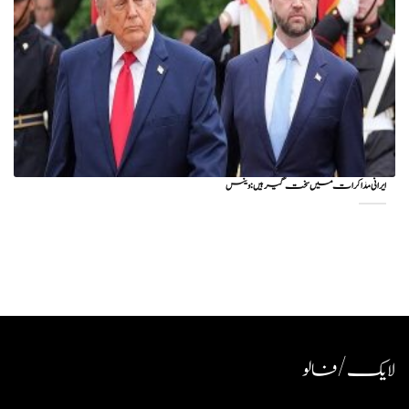
ایرانی مذاکرات میں سخت گیر ہیں: وینس
لایک / فالو