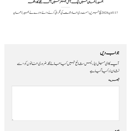
بحیرۂ عمان میں ایک آئل ٹینکر میں آگ لگنے کا واقعہ
?️ 11 جون 2026سچ خبریں: سمندری حادثات کی نگرانی کرنے والے ادارے نے بحیرۂ عمان
جواب دیں
آپ کا ای میل ایڈریس شائع نہیں کیا جائے گا۔
ضروری خانوں کو
*
سے
نشان زد کیا گیا ہے
تبصرہ
*
نام
*