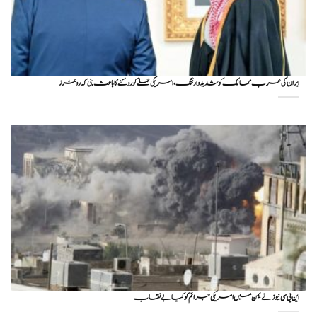
ایران کی عرب ممالک کو شدید وارننگ، امریکی حملے کو روکنے کا باعث بنی کہ روئٹرز
این بی سی نیوز نے یمن میں امریکی جرائم کو کیا بے نقاب