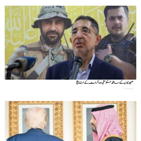
صہیونیوں کے ساتھ حکومتی مذاکرات کے نتایج