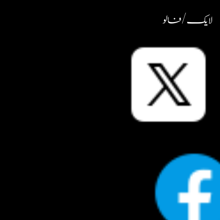
لایک / فالو