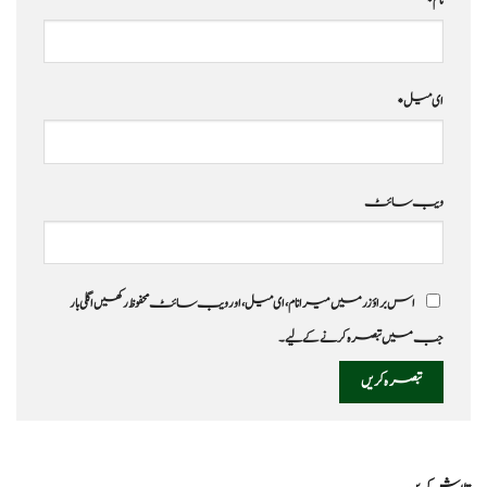
ای میل
*
ویب‌ سائٹ
اس براؤزر میں میرا نام، ای میل، اور ویب سائٹ محفوظ رکھیں اگلی بار
جب میں تبصرہ کرنے کےلیے۔