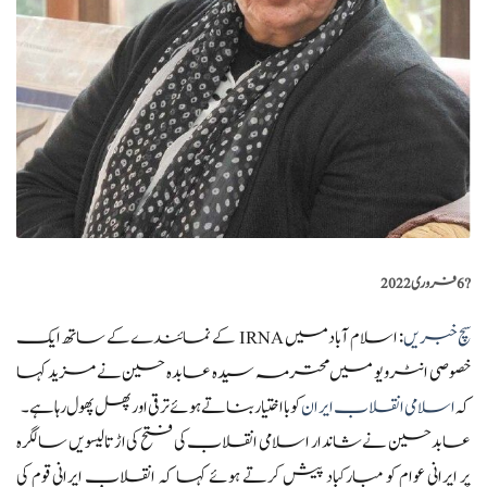
?️
6 فروری 2022
سچ خبریں
: اسلام آباد میں IRNA کے نمائندے کے ساتھ ایک
خصوصی انٹرویو میں محترمہ سیدہ عابدہ حسین نے مزید کہا
کہ
اسلامی انقلاب ایران
کو بااختیار بناتے ہوئے ترقی اور پھل پھول رہا ہے۔
عابدحسین نے شاندار اسلامی انقلاب کی فتح کی اڑتالیسویں سالگرہ
پر ایرانی عوام کو مبارکباد پیش کرتے ہوئے کہا کہ انقلاب ایرانی قوم کی