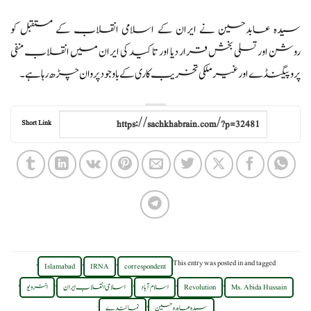
سیدہ عابدحسین نے ایران کے اسلامی انقلاب کے مستقبل کو
روشن اور تسلی بخش قرار دیا اور تاکید کی ایران میں انقلاب منفی
پروپیگنڈے اور غیر ملکی تخریب کاری کے باوجود پروان چڑھ رہا ہے۔
Short Link
,
,
,
This entry was posted in
and tagged
Islamabad
IRNA
correspondent
,
,
,
,
,
Ms. Abida Hussain
Revolution
اسلام آباد
اسلامی انقلاب ایران
انٹرویو
.
,
سیدہ عابدہ حسین
نمائندے