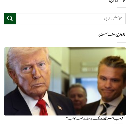
تلاش کریں
تازہ ترین مضامین
ٹرمپ امریکی وزیر جنگ پر شدید غصہ؛ وجہ ؟