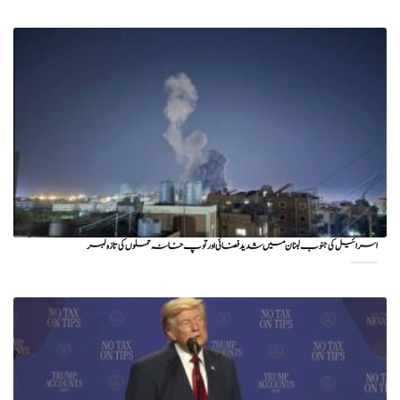
اسرائیل کی جنوب لبنان میں شدید فضائی اور توپ خانہ حملوں کی تازہ لہر