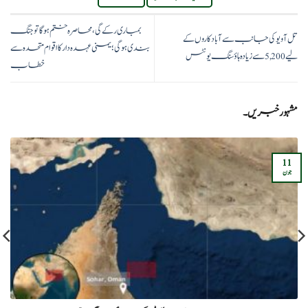
بمباری رکے گی، محاصرہ ختم ہوگا تو جنگ
تل آویو کی جانب سے آباد کاروں کے
بندی ہوگی؛یمنی عہدہ دار کا اقوام متحدہ سے
لیے 5,200 سے زیادہ ہاؤسنگ یونٹس
خطاب
مشہور خبریں۔
11
جون