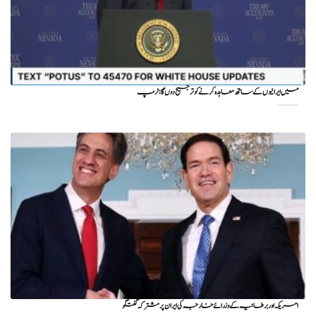
میں ایرانیوں کے ساتھ معاہدہ کرنے کو ترجیح دوں گا : ٹرمپ
امریکہ اور برطانیہ کے وزرائے خارجہ کی ایران پر مشترکہ گفتگو