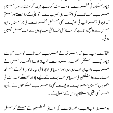
زیادہ سکیورٹی خطرات کا سامنا کر رہے ہیں۔ گزشتہ برسوں میں
عرب ممالک کی اقتصادی تنصیبات، توانائی کے راستے اور حتیٰ
کہ ان کی جغرافیائی حیثیت بھی مسلسل خطرات کی زد میں رہی،
جس سے واضح ہوتا ہے کہ سلامتی نمائشی معاہدوں سے حاصل نہیں
ہوتی۔
حقیقت یہ ہے کہ امریکہ نے عرب ممالک کو سلامتی سے
زیادہ ایک مستقل انحصار فروخت کیا؛ ایسا انحصار جس نے
عرب دنیا پر بھاری مالی اور سیاسی بوجھ ڈال دیا۔ اربوں ڈالر کے اسلحہ
معاہدے، واشنگٹن کی سیاسی حمایت کے لیے دباؤ اور مہنگے علاقائی
منصوبوں میں شمولیت وہ قیمت تھی جو عرب حکومتوں نے ادا کی،
بغیر کسی حقیقی استحکام یا امن کے حصول کے۔
دوسری جانب، تعلقات کی بحالی فلسطین کے مسئلے کو حل