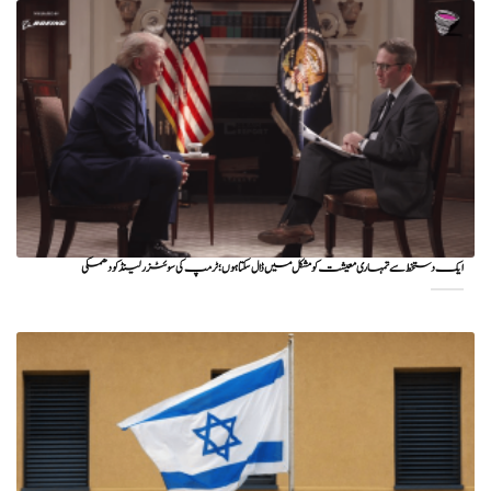
ایک دستخط سے تمہاری معیشت کو مشکل میں ڈال سکتا ہوں؛ ٹرمپ کی سوئٹزرلینڈ کو دھمکی