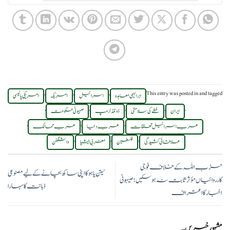
,
,
,
This entry was posted in
and tagged
ابراہیمی معاہدہ
اسرائیل
امریکہ
امریکی پالیسی
,
,
,
,
,
ایران
خطے کی سلامتی
ڈونلڈ ٹرمپ
صہیونی حکومت
,
,
,
عرب اسرائیل تعلقات
عرب دنیا
عرب ممالک
.
,
,
,
علاقائی کشیدگی
فلسطین
مغربی ایشیا
واشنگٹن
حزب اللہ کے خلاف فوجی
نیتن یاہو کا اپنی ساکھ بچانے کے لیے مصنوعی
کارروائیاں مؤثر ثابت نہ ہو سکیں؛صیہونی
ذہانت کا سہارا
اخبار کا اعتراف
مشہور خبریں۔