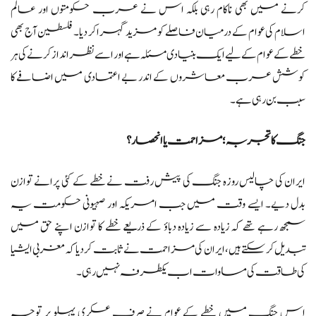
کرنے میں بھی ناکام رہی بلکہ اس نے عرب حکومتوں اور عالم
اسلام کی عوام کے درمیان فاصلے کو مزید گہرا کر دیا۔ فلسطین آج بھی
خطے کے عوام کے لیے ایک بنیادی مسئلہ ہے اور اسے نظر انداز کرنے کی ہر
کوشش عرب معاشروں کے اندر بے اعتمادی میں اضافے کا
سبب بن رہی ہے۔
جنگ کا تجربہ؛ مزاحمت یا انحصار؟
ایران کی چالیس روزہ جنگ کی پیش رفت نے خطے کے کئی پرانے توازن
بدل دیے۔ ایسے وقت میں جب امریکہ اور صہیونی حکومت یہ
سمجھ رہے تھے کہ زیادہ سے زیادہ دباؤ کے ذریعے خطے کا توازن اپنے حق میں
تبدیل کر سکتے ہیں، ایران کی مزاحمت نے ثابت کر دیا کہ مغربی ایشیا
کی طاقت کی مساوات اب یکطرفہ نہیں رہی۔
اس جنگ میں خطے کے عوام نے صرف عسکری پہلو پر توجہ