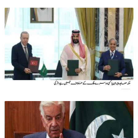
مکہ معاہدہ ایران یا کسی دوسرے ملک کے خلاف نہیں ہے: ترکی