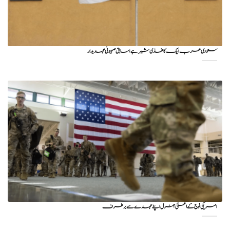
سعودی عرب ایک کاغذی شیر ہے: سابق صہیونی عہدیدار
امریکی فوج کے اعلیٰ جنرل اپنے عہدے سے برطرف