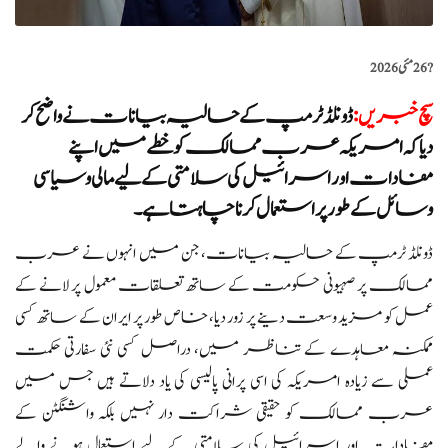
?️
26 مئی 2026
سچ خبریں
:
ڈونلڈ ٹرمپ کے حالیہ بیانات نے واضح کر
دیا کہ امریکہ عرب ممالک کو خطے میں اپنے
مفادات اور اسرائیل کی سلامتی کے لیے مالی و سیاسی
وسائل کے طور پر استعمال کرنا چاہتا ہے۔
ڈونلڈ ٹرمپ کے حالیہ بیانات، جن میں انہوں نے عرب
ممالک پر صہیونی حکومت کے ساتھ تعلقات معمول پر لانے کے
عمل کو مزید وسعت دینے پر زور دیا، خاص طور پر ایران کے ساتھ کسی
ممکنہ معاہدے کے تناظر میں، دراصل کسی نئی سفارتی حکمت
عملی سے زیادہ امریکہ کی اسی پرانی پالیسی کی یاد دلاتے ہیں جس میں
عرب ممالک کو حقیقی شراکت دار نہیں بلکہ واشنگٹن کے
مفادات اور اسرائیل کی سلامتی کے لیے استعمال ہونے والے