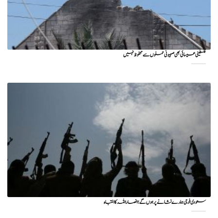
فلسطینی عیسائی بھی صہیونی حملوں سے محفوظ نہیں
سعودی فوجی ہمارے نشانے پر ہوں گے؛ انصاراللہ کا انتباہ