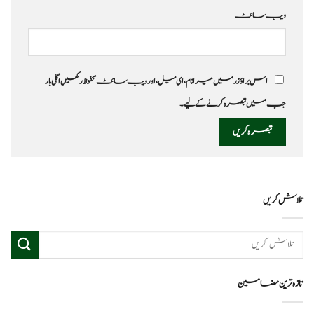
ویب‌ سائٹ
اس براؤزر میں میرا نام، ای میل، اور ویب سائٹ محفوظ رکھیں اگلی بار
جب میں تبصرہ کرنے کےلیے۔
تلاش کریں
تازہ ترین مضامین