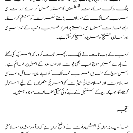
جنگ روک سکا، نہ فلسطین کا مسئلہ حل کر سکا اور نہ ہی
عرب ممالک کے خلاف بڑھتے خطرات کو ختم کر سکا۔
ایسے حالات میں اسی راستے پر اصرار عرب دنیا کے اندر سیاسی
اور سماجی خلیج کو مزید وسیع کر سکتا ہے۔
ٹرمپ کے بیانات نے ایک بار پھر ثابت کر دیا کہ امریکہ کی خطے
کے بارے میں سوچ اب بھی قیمت اور فائدہ کے اصول پر قائم ہے۔
اس سوچ کے مطابق عرب ممالک کو اپنے مالی وسائل، سیاسی
صلاحیت اور علاقائی حیثیت کو امریکی منصوبوں کے لیے استعمال
کرنا ہوگا، جبکہ ان کے مستقبل کے لیے کوئی حقیقی ضمانت موجود نہیں۔
نتیجہ
حالیہ برسوں کی پیش رفت نے واضح کر دیا ہے کہ درآمد شدہ سلامتی