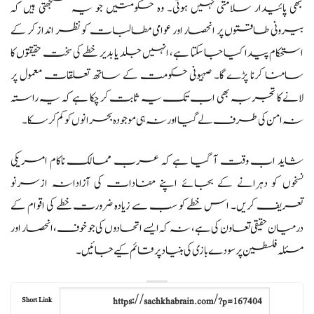
کبھی پائیدار سلامتی نہیں ہوتی۔ وہ حکومتیں جو یہ سمجھتی ہیں کہ
بیرونی طاقتوں پر انحصار اور عوامی مطالبات کو نظر انداز کر کے
استحکام پیدا کیا جا سکتا ہے، انہیں جلد یا بدیر خطے کی سخت حقیقتوں کا
سامنا کرنا پڑے گا۔ صہیونی حکومت کے ساتھ تعلقات معمول پر
لانے کا تجربہ بھی اب تک یہ ثابت کر چکا ہے کہ یہ راستہ
نہ امن کی طرف لے گیا اور نہ ہی موجودہ بحرانوں کو کم کر سکا۔
شاید اب وقت آ گیا ہے کہ عرب ممالک ناکام امریکی
نسخوں کو دہرانے کے بجائے اپنے مفادات کی آزادانہ ازسرنو
تعریف کریں۔ اس خطے کو سب سے زیادہ ضرورت خطے کی اقوام کے
درمیان حقیقی تعاون کی ہے، نہ کہ ایسے اتحادوں کی جو خوف، انحصار اور
مسئلہ فلسطین پر سودے بازی کی بنیاد پر قائم کیے جائیں۔
Short Link