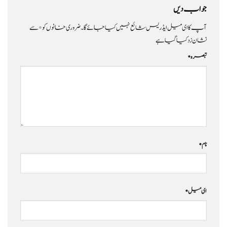
جواب دیں
آپ کا ای میل ایڈریس شائع نہیں کیا جائے گا۔
ضروری خانوں کو
*
سے
نشان زد کیا گیا ہے
تبصرہ
*
نام
*
ای میل
*