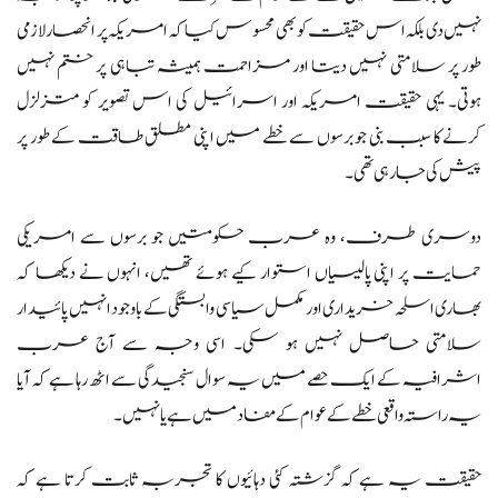
نہیں دی بلکہ اس حقیقت کو بھی محسوس کیا کہ امریکہ پر انحصار لازمی
طور پر سلامتی نہیں دیتا اور مزاحمت ہمیشہ تباہی پر ختم نہیں
ہوتی۔ یہی حقیقت امریکہ اور اسرائیل کی اس تصویر کو متزلزل
کرنے کا سبب بنی جو برسوں سے خطے میں اپنی مطلق طاقت کے طور پر
پیش کی جا رہی تھی۔
دوسری طرف، وہ عرب حکومتیں جو برسوں سے امریکی
حمایت پر اپنی پالیسیاں استوار کیے ہوئے تھیں، انہوں نے دیکھا کہ
بھاری اسلحہ خریداری اور مکمل سیاسی وابستگی کے باوجود انہیں پائیدار
سلامتی حاصل نہیں ہو سکی۔ اسی وجہ سے آج عرب
اشرافیہ کے ایک حصے میں یہ سوال سنجیدگی سے اٹھ رہا ہے کہ آیا
یہ راستہ واقعی خطے کے عوام کے مفاد میں ہے یا نہیں۔
حقیقت یہ ہے کہ گزشتہ کئی دہائیوں کا تجربہ ثابت کرتا ہے کہ