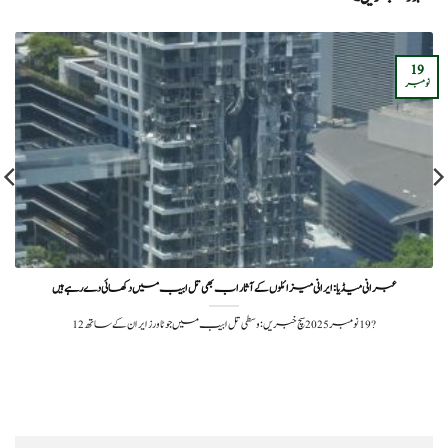
19
نومبر
عبرانی میڈیا: ایرانی میزائلوں کے آثار اب بھی تل ابیب میں دکھائی دے رہے ہیں
?️ 19 نومبر 2025سچ خبریں: وسطی تل ابیب میں جو ٹاورز ایران کے ساتھ 12