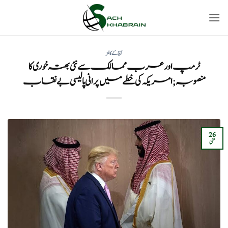
Ski
t
conten
آج کے کالمز
ٹرمپ اور عرب ممالک سے نئی بھتہ خوری کا
منصوبہ; امریکہ کی خطے میں پرانی پالیسی بے نقاب
26
مئی