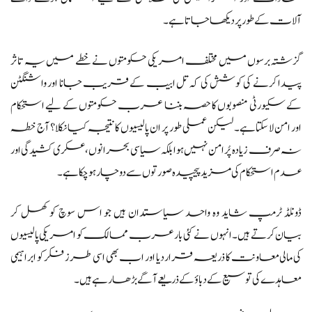
آلات کے طور پر دیکھا جاتا ہے۔
گزشتہ برسوں میں مختلف امریکی حکومتوں نے خطے میں یہ تاثر
پیدا کرنے کی کوشش کی کہ تل ابیب کے قریب جانا اور واشنگٹن
کے سکیورٹی منصوبوں کا حصہ بننا عرب حکومتوں کے لیے استحکام
اور امن لا سکتا ہے۔ لیکن عملی طور پر ان پالیسیوں کا نتیجہ کیا نکلا؟ آج خطہ
نہ صرف زیادہ پُرامن نہیں ہوا بلکہ سیاسی بحرانوں، عسکری کشیدگی اور
عدم استحکام کی مزید پیچیدہ صورتوں سے دوچار ہو چکا ہے۔
ڈونلڈ ٹرمپ شاید وہ واحد سیاستدان ہیں جو اس سوچ کو کھل کر
بیان کرتے ہیں۔ انہوں نے کئی بار عرب ممالک کو امریکی پالیسیوں
کی مالی معاونت کا ذریعہ قرار دیا اور اب بھی اسی طرز فکر کو ابراہیمی
معاہدے کی توسیع کے دباؤ کے ذریعے آگے بڑھا رہے ہیں۔