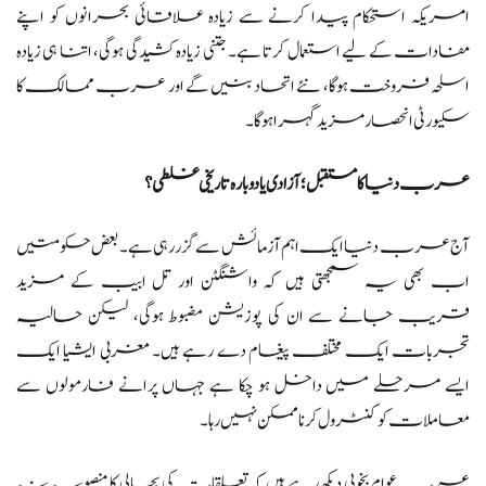
امریکہ استحکام پیدا کرنے سے زیادہ علاقائی بحرانوں کو اپنے
مفادات کے لیے استعمال کرتا ہے۔ جتنی زیادہ کشیدگی ہوگی، اتنا ہی زیادہ
اسلحہ فروخت ہوگا، نئے اتحاد بنیں گے اور عرب ممالک کا
سکیورٹی انحصار مزید گہرا ہوگا۔
عرب دنیا کا مستقبل؛ آزادی یا دوبارہ تاریخی غلطی ؟
آج عرب دنیا ایک اہم آزمائش سے گزر رہی ہے۔ بعض حکومتیں
اب بھی یہ سمجھتی ہیں کہ واشنگٹن اور تل ابیب کے مزید
قریب جانے سے ان کی پوزیشن مضبوط ہوگی، لیکن حالیہ
تجربات ایک مختلف پیغام دے رہے ہیں۔ مغربی ایشیا ایک
ایسے مرحلے میں داخل ہو چکا ہے جہاں پرانے فارمولوں سے
معاملات کو کنٹرول کرنا ممکن نہیں رہا۔
عرب عوام بخوبی دیکھ رہے ہیں کہ تعلقات کی بحالی کا منصوبہ نہ