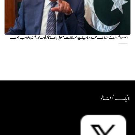
اسرائیل کے خلاف متحد ہونا چاہیے، تعلقات معمول پر لانے کا کوئی فائدہ نہیں: خواجہ آصف
لایک / فالو