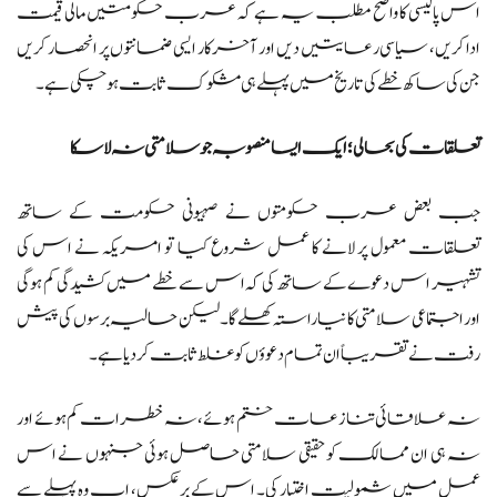
اس پالیسی کا واضح مطلب یہ ہے کہ عرب حکومتیں مالی قیمت
ادا کریں، سیاسی رعایتیں دیں اور آخرکار ایسی ضمانتوں پر انحصار کریں
جن کی ساکھ خطے کی تاریخ میں پہلے ہی مشکوک ثابت ہو چکی ہے۔
تعلقات کی بحالی؛ ایک ایسا منصوبہ جو سلامتی نہ لا سکا
جب بعض عرب حکومتوں نے صہیونی حکومت کے ساتھ
تعلقات معمول پر لانے کا عمل شروع کیا تو امریکہ نے اس کی
تشہیر اس دعوے کے ساتھ کی کہ اس سے خطے میں کشیدگی کم ہوگی
اور اجتماعی سلامتی کا نیا راستہ کھلے گا۔ لیکن حالیہ برسوں کی پیش
رفت نے تقریباً ان تمام دعوؤں کو غلط ثابت کر دیا ہے۔
نہ علاقائی تنازعات ختم ہوئے، نہ خطرات کم ہوئے اور
نہ ہی ان ممالک کو حقیقی سلامتی حاصل ہوئی جنہوں نے اس
عمل میں شمولیت اختیار کی۔ اس کے برعکس، اب وہ پہلے سے