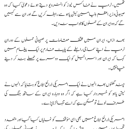
تھیں، ٹرمپ نے فاکس نیوز کو انٹرویو دیتے ہوئے دعویٰ کیا کہ وہ
صیہونی وزیراعظم بنیامین نیتن یاہو سے رابطہ کریں گے اور ان سے کہیں
گے کہ وہ ایران کے حملوں کا جواب نہ دیں۔
بعد ازاں، ایران میں مختلف مقامات پر صہیونی حملوں کے دوران
ٹرمپ نے اپنے سماجی رابطے کے پلیٹ فارم پر ایک پیغام میں
کہا کہ ایران اور اسرائیل کو ایک دوسرے پر حملے بند کر دینے
چاہییں۔
چند گھنٹوں بعد انہوں نے ایک امریکی ذرائع ابلاغ کو بتایا کہ انہوں نے
نیتن یاہو کو خبردار کیا ہے کہ اگر وہ دوبارہ ایران کے ساتھ جنگ کی
طرف لوٹے تو ممکن ہے کہ اسے تنہا لڑنا پڑے۔
امریکی ذرائع ابلاغ میں بھی اسی مؤقف کو نمایاں کیا گیا اور متعدد
تجزیوں میں یہ تاثر دیا گیا کہ ٹرمپ نے صیہونی حملوں کی