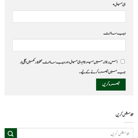
ای میل
*
ویب‌ سائٹ
اس براؤزر میں میرا نام، ای میل، اور ویب سائٹ محفوظ رکھیں اگلی بار
جب میں تبصرہ کرنے کےلیے۔
تلاش کریں