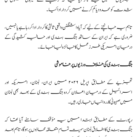
شدت کو محدود یا کم کرنے میں کردار ادا کیا۔
تاہم یہ جانچنے کے لیے کہ آیا واشنگٹن واقعی ثالثی کا کردار ادا کر رہا ہے یا نہیں،
ضروری ہے کہ ایران کے ساتھ جنگ بندی اور حالیہ کشیدگی کے
درمیان امریکی طرز عمل کا جائزہ لیا جائے۔
جنگ بندی کی خلاف ورزیوں پر خاموشی
تجزیے کے مطابق اپریل ۲۰۲۶ میں ایران، لبنان، امریکہ اور
اسرائیل کے درمیان اعلان کردہ جنگ بندی کے بعد بھی لبنان
میں صہیونی کارروائیاں جاری رہیں۔
رپورٹ کے مطابق ابتدا میں یہ مؤقف سامنے آیا تھا کہ
جنگ بندی کا اطلاق لبنان سمیت تمام متعلقہ محاذوں پر ہوگا، تاہم بعد