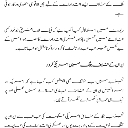
ملک کے خلاف ایسے اقدامات کے لیے بین الاقوامی منظوری درکار ہوتی
ہے۔
رپورٹ میں استدلال کیا گیا ہے کہ ایک ایسا فریق جو خود کسی
تنازعے میں عملی دباؤ اور عسکری اقدامات کا حصہ ہو، اس کے
لیے مکمل غیر جانبدار ثالث کا کردار ادا کرنا مشکل ہو جاتا ہے۔
ایران کے خلاف جنگ میں امریکی کردار
تجزیے میں یہ مؤقف بھی پیش کیا گیا ہے کہ امریکہ اور
اسرائیل ایران کے خلاف جاری تنازعے میں عملی طور پر
ایک ہی محاذ پر کھڑے نظر آتے ہیں۔
تجزیہ نگار کے مطابق امریکی حکومت کی جانب سے ایران پر
مختلف نوعیت کے دباؤ، پابندیوں اور عسکری اقدامات کی حمایت