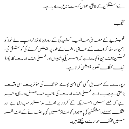
نے واشنگٹن کے ثالثی دعوؤں کو متنازع بنا دیا ہے۔
نتیجہ
تجزیے کے مطابق حالیہ کشیدگی کے دوران ڈونلڈ ٹرمپ نے خود کو
امن اور مذاکرات کے حامی رہنما کے طور پر پیش کرنے کی کوشش کی،
لیکن ناقدین کا کہنا ہے کہ امریکی پالیسیوں اور عملی اقدامات کا ریکارڈ
ایک مختلف تصویر پیش کرتا ہے۔
رپورٹ کے مطابق کسی بھی امن پسند مؤقف کی مؤثریت اسی وقت
بڑھتی ہے جب اسے عملی اقدامات کی تائید حاصل ہو۔ یہی وجہ
ہے کہ خطے میں امریکہ کے کردار پر بحث بدستور جاری ہے اور
مختلف حلقے واشنگٹن کی پالیسیوں کو تناؤ میں کمی یا اضافے کے تناظر
میں مختلف انداز سے دیکھتے ہیں۔