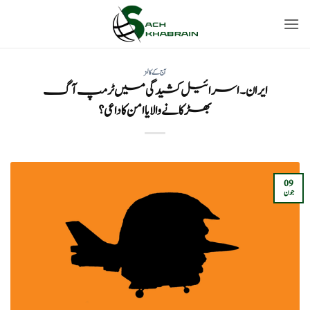
Ski
t
conten
آج کے کالمز
ایران۔اسرائیل کشیدگی میں ٹرمپ آگ
بھڑکانے والا یا امن کا داعی؟
09
جون