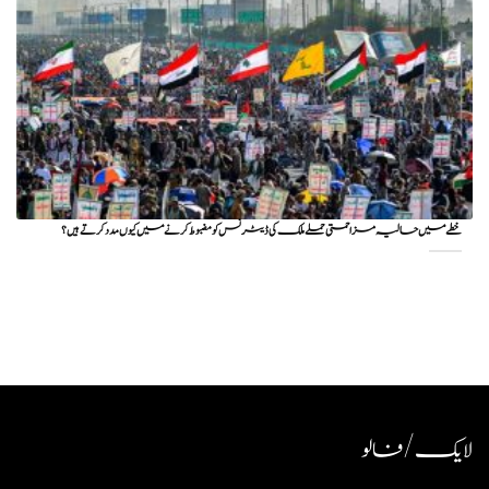
خطے میں حالیہ مزاحمتی حملے ملک کی ڈیٹرنس کو مضبوط کرنے میں کیوں مدد کرتے ہیں؟
لایک / فالو