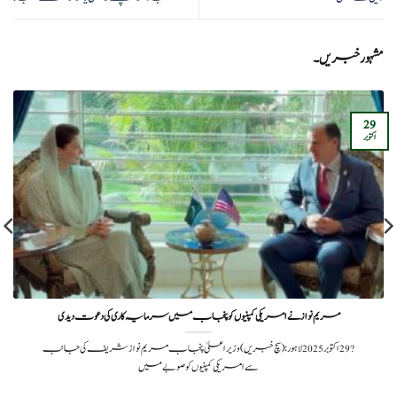
مشہور خبریں۔
29
اکتوبر
مریم نواز نے امریکی کمپنیوں کو پنجاب میں سرمایہ کاری کی دعوت دیدی
?️ 29 اکتوبر 2025لاہور: (سچ خبریں) وزیراعلیٰ پنجاب مریم نواز شریف کی جانب
سے امریکی کمپنیوں کو صوبے میں