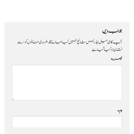
جواب دیں
آپ کا ای میل ایڈریس شائع نہیں کیا جائے گا۔
ضروری خانوں کو
*
سے
نشان زد کیا گیا ہے
تبصرہ
*
نام
*