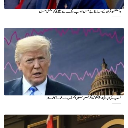
واشنگٹن تهران کے سامنے بے بس؛ ٹرمپ جنگ سے نکلنے کی کوشش میں
ٹرمپ کی لا پروائی؛ ریپبلکنز کو کانگریس میں اکثریت کھونے کا خدشہ