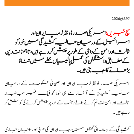
?️
9 جون 2026
سچ خبریں
:
امریکی صدر ڈونلڈ ٹرمپ ایران اور
اسرائیل کے درمیان حالیہ کشیدگی میں خود کو
ثالث اور امن کے داعی کے طور پر پیش کر رہے ہیں، تاہم ناقدین
کے مطابق واشنگٹن کی عملی پالیسیاں خطے میں تناؤ
بڑھانے کا سبب بنی ہیں ۔
امریکی صدر ڈونلڈ ٹرمپ ایران اور صہیونی حکومت کے درمیان
حالیہ کشیدگی کے آغاز سے ہی خود کو ایک غیر جانبدار
ثالث اور امن قائم کرنے والے رہنما کے طور پر پیش کرنے کی کوشش کر
رہے ہیں۔
کشیدگی کے ابتدائی گھنٹوں میں، جب ایران کی جوابی کارروائیاں جاری