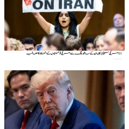
11 امریکی سینیٹرز کا ایران کے ساتھ جنگ سے امریکی فوجیوں کے انخلاء کا مطالبہ