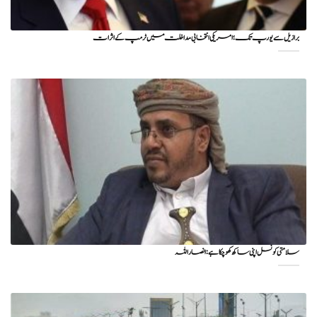
برازیل سے یورپ تک؛ امریکی انتخابی مداخلت میں ٹرمپ کے اثرات
سلامتی کونسل اپنی ساکھ کھو چکا ہے: انصار اللہ