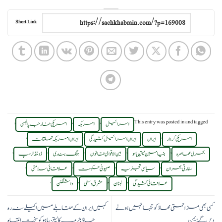
Short Link
,
,
,
This entry was posted in
and tagged
اسرائیل
امریکہ
امریکی خارجہ پالیسی
,
,
,
,
امریکی کردار
ایران
ایران اسرائیل کشیدگی
ایران امریکہ تعلقات
,
,
,
,
,
بحری محاصرہ
بنیامین نیتن یاہو
بین الاقوامی قانون
جنگ بندی
ڈونلڈ ٹرمپ
,
,
,
,
سفارتی بحران
سیاسی تجزیہ
صہیونی حکومت
علاقائی سلامتی
.
,
,
,
علاقائی کشیدگی
لبنان
مشرق وسطی
واشنگٹن
کسی بھی مزاحمتی محاذ کو تنہا نہیں ہونے
کہیں ایران کے مقابلے میں اکیلے نہ رہ
دیں گے:یمن
جاؤ؛ ٹرمپ کا نیتن یاہو کو سخت انتباہ