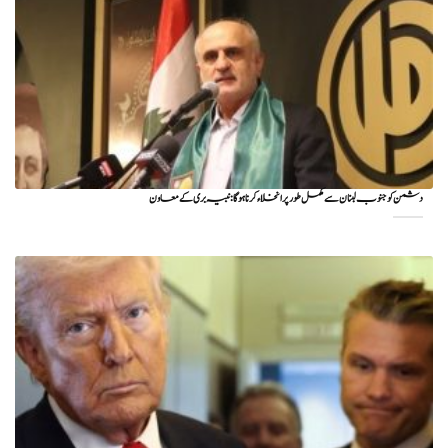
دشمن کو جنوب لبنان سے مکمل طور پر انخلاء کرنا ہوگا: نبیہ بری کے معاون