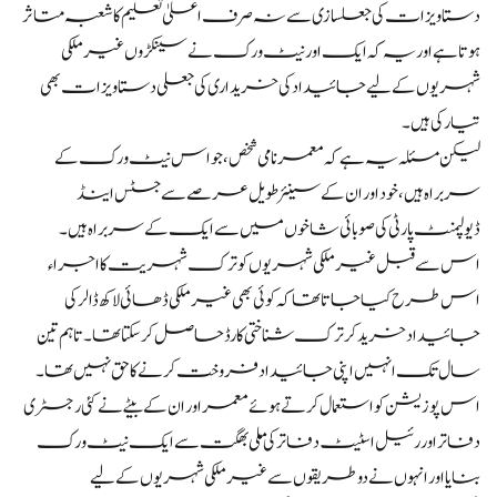
دستاویزات کی جعلسازی سے نہ صرف اعلیٰ تعلیم کا شعبہ متاثر
ہوتا ہے اور یہ کہ ایک اور نیٹ ورک نے سینکڑوں غیر ملکی
شہریوں کے لیے جائیداد کی خریداری کی جعلی دستاویزات بھی
تیار کی ہیں۔
لیکن مسئلہ یہ ہے کہ معمر نامی شخص، جو اس نیٹ ورک کے
سربراہ ہیں، خود اور ان کے سینئر طویل عرصے سے جسٹس اینڈ
ڈیولپمنٹ پارٹی کی صوبائی شاخوں میں سے ایک کے سربراہ ہیں۔
اس سے قبل غیر ملکی شہریوں کو ترک شہریت کا اجراء
اس طرح کیا جاتا تھا کہ کوئی بھی غیر ملکی ڈھائی لاکھ ڈالر کی
جائیداد خرید کر ترک شناختی کارڈ حاصل کر سکتا تھا۔ تاہم تین
سال تک انہیں اپنی جائیداد فروخت کرنے کا حق نہیں تھا۔
اس پوزیشن کو استعمال کرتے ہوئے معمر اور ان کے بیٹے نے کئی رجسٹری
دفاتر اور رئیل اسٹیٹ دفاتر کی ملی بھگت سے ایک نیٹ ورک
بنایا اور انہوں نے دو طریقوں سے غیر ملکی شہریوں کے لیے