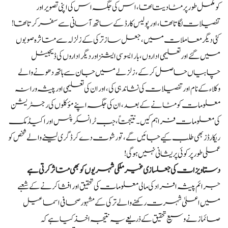
کو مکمل طور پر مٹا دیتا تھا، اس کی جگہ اس کی اپنی تصویر اور
تفصیلات لگاتا تھا، اور پولیس کارڈ کے ساتھ آسانی سے سفر کرتا تھا!
کئی دیگر معاملات میں، جعل ساز ترکی کے زلزلہ سے متاثرہ صوبوں
میں گئے اور تعلیمی اداروں، بار ایسوسی ایشنز اور دیگر اداروں کی ڈیجیٹل
چابیاں حاصل کر کے، زلزلے میں جان سے ہاتھ دھونے والے
وکلاء کے نام اور تفصیلات کی نشاندہی کی، اور ان کی تعلیمی اور پیشہ ورانہ
معلومات کو مٹانے کے بعد، ان کی جگہ اپنے مؤکلوں کی رجسٹریشن
کی معلومات فراہم کیں۔ نتیجتاً، جب ٹرانسکرپٹس اور اکیڈمک
ریکارڈز بھی طلب کیے جائیں گے، تو رشوت دے کر ڈگری لینے والے شخص کو
عملی طور پر کوئی پریشانی نہیں ہوگی!
دستاویزات کی جعلسازی غیر ملکی شہریوں کو بھی متاثر کرتی ہے
جرائم پیشہ افراد کی مالی معلومات کی تحقیق اور افشا کرنے کے شعبے
میں اعلیٰ شہرت رکھنے والے ترکی کے مشہور صحافی اسماعیل
صائماز نے وسیع تحقیق کے ذریعے یہ نتیجہ اخذ کیا ہے کہ