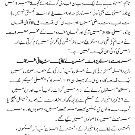
تاہم، سینٹوپ نے ایک بیان جاری کرتے ہوئے کہا: "میرا اس
یونیورسٹی سے کبھی کوئی سرکاری، براہ راست یا بالواسطہ تعلق نہیں رہا،
نہ اب، نہ ماضی میں، اور نہ ہی کسی وقت۔ بین الاقوامی بلقان
یونیورسٹی 2006 میں ترکی اور شمالی مقدونیہ کے مخیر حضرات
نے قائم کی تھی اور اسکوپجے فاؤنڈیشن کی نگرانی میں کام کرتی ہے اور
اس کی کوئی ذاتی ملکیت نہیں ہے۔”
مردہ سے دستاویزات خریدنے کا ایک شیطانی طریقہ
وزیر داخلہ علی یرلی کایا نے اعلان کیا کہ ترکی کے متعدد صوبوں میں
بیک وقت کارروائیوں کے پہلے دن 197 افراد کو "جعلی الیکٹرانک
دستخط” استعمال کرنے کے الزام میں گرفتار کیا گیا اور ان میں
سے 37 کو پراسیکیوٹر کے حکم سے پوچھ گچھ اور الزامات کے بعد جیل بھیج دیا
گیا۔ یہ دونوں آپریشن پہلے مرحلے میں 23 صوبوں اور دوسرے
مرحلے میں 16 صوبوں میں کیے گئے۔
انقرہ کے چیف پراسیکیوٹر کے دفتر نے اعلان کیا کہ محکموں،