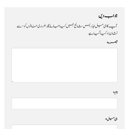
جواب دیں
آپ کا ای میل ایڈریس شائع نہیں کیا جائے گا۔
ضروری خانوں کو
*
سے
نشان زد کیا گیا ہے
تبصرہ
*
نام
*
ای میل
*