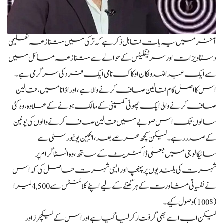
آخر میں یہ بات قابل ذکر ہے کہ ترکی میں متنازعہ تعلیمی
دستاویزات اور سرٹیفکیٹس کے حوالے سے متنازعہ مسائل میں
سے ایک عبداللہ ولکان اوکاک نامی ایک فرد کی سرگرمی ہے۔
اس کا اصل کام قالین صاف کرنے والا ہے، اور اڈانا میں، قالین
صاف کرنے والی ایک چھوٹی کمپنی کے مالک ہونے کے علاوہ، وہ کئی
سالوں تک اس صوبے میں قالین صاف کرنے والوں کی یونین
کے صدر رہے۔ لیکن کچھ عرصے بعد، ایجین یونیورسٹی سے
سائیکالوجی میں جعلی ڈاکٹریٹ کے ساتھ، وہ انسٹاگرام پر
شہرت کی بلندیوں پر پہنچا اور ایسی شہرت حاصل کی کہ اس
نے نفسیاتی مشاورت کے ہر گھنٹے کے لیے اپنے کلائنٹس سے 4,500 لیرا
($100) وصول کیے۔
لیکن اب اسے بھی گرفتار کر لیا گیا ہے اور اس کے لیکچرز اور