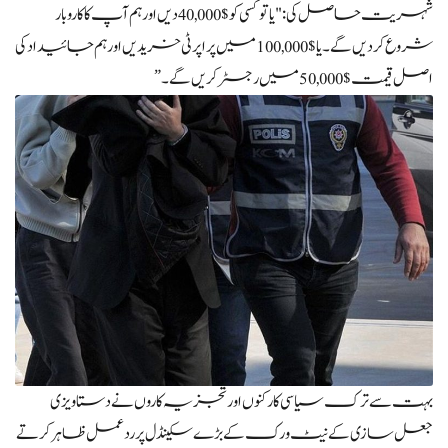
شہریت حاصل کی: "یا تو کسی کو $40,000 دیں اور ہم آپ کا کاروبار
شروع کر دیں گے۔ یا $100,000 میں پراپرٹی خریدیں اور ہم جائیداد کی
اصل قیمت $50,000 میں رجسٹر کریں گے۔”
بہت سے ترک سیاسی کارکنوں اور تجزیہ کاروں نے دستاویزی
جعل سازی کے نیٹ ورک کے بڑے سکینڈل پر ردعمل ظاہر کرتے