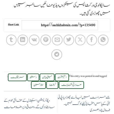
سائیکالوجی ورکشاپس کی سینکڑوں ویڈیو فائلیں سائبر سپیس
میں چھوڑ دی گئی ہیں۔
Short Link
,
,
,
,
This entry was posted in
and tagged
اسٹیبلشمنٹ
ٹیلی ویژن
دستخط
سرٹیفکیٹ
.
,
,
صدارتی انتخابات
گرفتار
ملازمین
جسے حراست میں لیا اُسے چھوڑ دیا،پی ٹی
میگا کرپشن اسکینڈل کے حقائق عوام کے
آئی کے پاس احتجاج کیلیے لوگ نہیں۔
سامنے لائیں گے۔ وفاقی وزیر اطلاعات
طلال چودھری