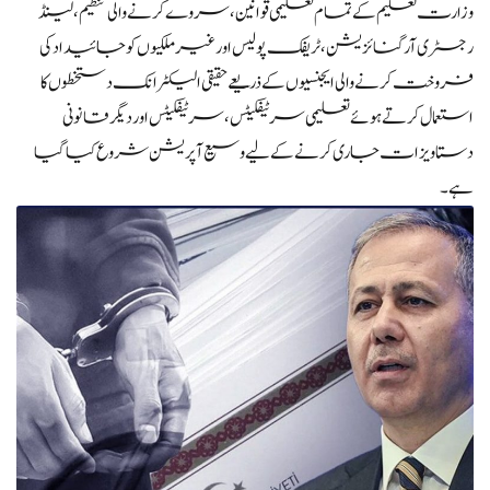
وزارت تعلیم کے تمام تعلیمی قوانین، سروے کرنے والی تنظیم، لینڈ
رجسٹری آرگنائزیشن، ٹریفک پولیس اور غیر ملکیوں کو جائیداد کی
فروخت کرنے والی ایجنسیوں کے ذریعے حقیقی الیکٹرانک دستخطوں کا
استعمال کرتے ہوئے تعلیمی سرٹیفکیٹس، سرٹیفکیٹس اور دیگر قانونی
دستاویزات جاری کرنے کے لیے وسیع آپریشن شروع کیا گیا
ہے۔