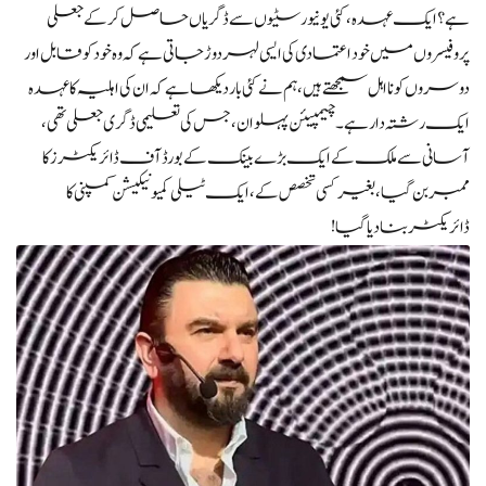
ہے؟ ایک عہدہ، کئی یونیورسٹیوں سے ڈگریاں حاصل کر کے جعلی
پروفیسروں میں خود اعتمادی کی ایسی لہر دوڑ جاتی ہے کہ وہ خود کو قابل اور
دوسروں کو نااہل سمجھتے ہیں، ہم نے کئی بار دیکھا ہے کہ ان کی اہلیہ کا عہدہ
ایک رشتہ دار ہے۔ چیمپیئن پہلوان، جس کی تعلیمی ڈگری جعلی تھی،
آسانی سے ملک کے ایک بڑے بینک کے بورڈ آف ڈائریکٹرز کا
ممبر بن گیا، بغیر کسی تخصص کے، ایک ٹیلی کمیونیکیشن کمپنی کا
ڈائریکٹر بنا دیا گیا!