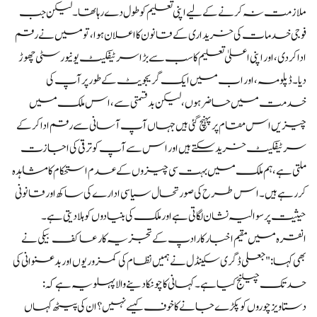
ملازمت نہ کرنے کے لیے اپنی تعلیم کو طول دے رہا تھا۔ لیکن جب
فوجی خدمات کی خریداری کے قانون کا اعلان ہوا، تو میں نے رقم
ادا کر دی، اور اپنی اعلیٰ تعلیم کا سب سے بڑا سرٹیفکیٹ یونیورسٹی چھوڑ
دیا۔ ڈپلومہ، اور اب میں ایک گریجویٹ کے طور پر آپ کی
خدمت میں حاضر ہوں، لیکن بدقسمتی سے، اس ملک میں
چیزیں اس مقام پر پہنچ گئی ہیں جہاں آپ آسانی سے رقم ادا کر کے
سرٹیفکیٹ خرید سکتے ہیں اور اس سے آپ کو ترقی کی اجازت
ملتی ہے، ہم ملک میں بہت سی چیزوں کے عدم استحکام کا مشاہدہ
کر رہے ہیں۔ اس طرح کی صورتحال سیاسی ادارے کی ساکھ اور قانونی
حیثیت پر سوالیہ نشان لگاتی ہے اور ملک کی بنیادوں کو ہلا دیتی ہے۔
انقرہ میں مقیم اخبار کارادپ کے تجزیہ کار عاکف بیکی نے
بھی کہا: "جعلی ڈگری سکینڈل نے ہمیں نظام کی کمزوریوں اور بدعنوانی کی
حد تک چیلنج کیا ہے۔ کہانی کا چونکا دینے والا پہلو یہ ہے کہ:
دستاویز چوروں کو پکڑے جانے کا خوف کیسے نہیں؟ ان کی پیٹھ کہاں