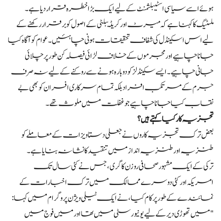
ہوئے اسے سیاسی اسٹیبلشمنٹ کے لیے ایک بڑا خطرہ قرار دیا ہے۔
ملسٹیگ کا کہنا ہے کہ میرٹ اور کریڈیبلٹی کے اصول کو برقرار رکھنے کے
لیے اس اسکینڈل کی شفاف تحقیقات ہونی چاہئیں۔ عوام کو آگاہ کیا
جانا چاہیے اور مجرموں کے خلاف لڑائی فیصلہ کن طور پر چلائی
جانی چاہیے۔ ایسے سکینڈلز کو دوبارہ ہونے سے روکنے کے لیے نہ صرف
جرم کے مرتکب افراد بلکہ تمام سرکاری افسران کو بھی بے
نقاب کیا جانا چاہیے جو غفلت میں ملوث تھے۔
تجزیہ کار کیا کہتے ہیں؟
بعض ترک تجزیہ کاروں نے جعلی دستاویزات کے معاملے کو
طنزیہ اور طنزیہ انداز میں تنقید کا نشانہ بنایا ہے۔
ترکی کے ایک مشہور صحافی روزن کاگری، جس نے کئی سال تک
امریکہ اور کئی دوسرے ممالک میں ترک اخبارات کے
نمائندے کے طور پر کام کیا، نے ایک ٹیلی ویژن پروگرام میں کہا:
"میں تھوڑی دیر کے لیے یونیورسٹی میں تھا اور میں فوج میں