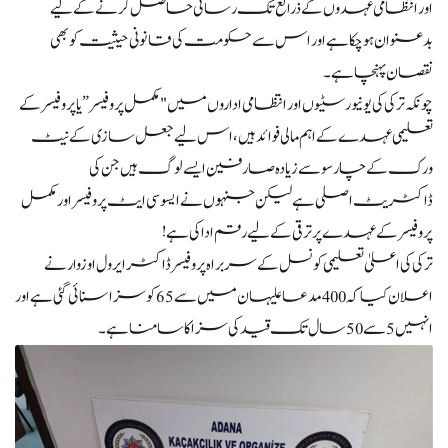
اور انتظامی عہدوں کے ذرائع تک رسائی حاصل کرنے کے لیے
بدعنوان ہو چکا ہے اور اس سے حکومت کی قانونی حیثیت کو بھی
نقصان پہنچا ہے۔
چونکہ ترکی کی یونیورسٹیوں اور انتظامی اداروں میں "مکمل پروفیسر” یا پروفیسر کے
تعلیمی عہدے کے اہم مالی فوائد ہیں، اس لیے جعل سازی کے نیٹ
ورک کے چار سو سے زیادہ صارفین ایسے لوگ ہیں جن کی
ڈاکٹریٹ اصلی ہے لیکن جنہوں نے ایسوسی ایٹ پروفیسر اور مکمل
پروفیسر کے عہدے پر ترقی کے لیے رقم ادا کی ہے!
ترکی کی اعلیٰ تعلیمی کونسل کے سربراہ پروفیسر ڈاکٹر ایرول اوزوار نے
اعلان کیا کہ 400 مدعا علیہان میں سے 65 کو سزا سنائی گئی ہے اور
انہیں 5 سے 50 سال تک قید کی سزا کا سامنا ہے۔