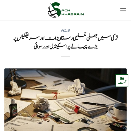
Ski
t
conten
آج کے کالمز
ترکی میں جعلی تعلیمی دستاویزات اور سرٹیفکیٹس پر
بڑے پیمانے پر اسکینڈل اور رسوائی
06
اگست