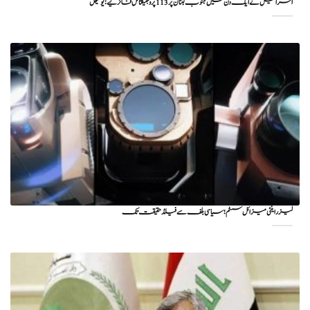
اسرائیل نے ایک دن میں جنوب لبنان پر 113 پروجیکٹائل فائر کیے: یونیفل
لیزر اینٹی میزائل سسٹم؛ سیاسی بلف سے فیلڈ حقیقت تک