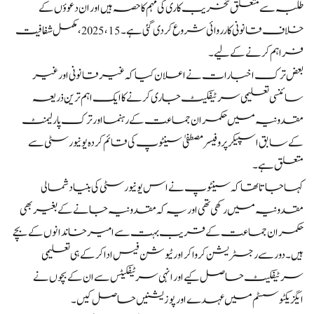
طلبہ سے متعلق تخریب کاری کی مہم کا حصہ ہیں اور ان دعوؤں کے
خلاف قانونی کارروائی شروع کردی گئی ہے۔ 15، 2025، مکمل شفافیت
فراہم کرنے کے لیے۔
بعض ترک اخبارات نے اعلان کیا کہ غیر قانونی اور غیر
سائنسی تعلیمی سرٹیفکیٹ جاری کرنے کا ایک اہم ترین ذریعہ
مقدونیہ میں حکمران جماعت کے رہنما اور ترک پارلیمنٹ
کے سابق اسپیکر پروفیسر مصطفیٰ سینٹوپ کی قائم کردہ یونیورسٹی سے
متعلق ہے۔
کہا جاتا تھا کہ سینٹوپ نے اس یونیورسٹی کی بنیاد شمالی
مقدونیہ میں رکھی تھی اور یہ کہ مقدونیہ جانے کے بغیر بھی
حکمران جماعت کے قریب بہت سے امیر خاندانوں کے بچے
ہیں۔ دور سے رجسٹریشن کروا کر اور ٹیوشن فیس ادا کر کے ہی تعلیمی
سرٹیفکیٹ حاصل کیے اور انہی سرٹیفکیٹس سے ان کے بچوں نے
ایگزیکٹو سسٹم میں عہدے اور پوزیشنیں حاصل کیں۔