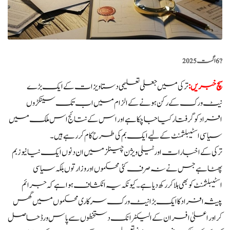
?️
6 اگست 2025
سچ خبریں:
ترکی میں جعلی تعلیمی دستاویزات کے ایک بڑے
نیٹ ورک کے رکن ہونے کے الزام میں اب تک سینکڑوں
افراد کو گرفتار کیا جا چکا ہے اور اس کے نتائج اس ملک میں
سیاسی اسٹیبلشمنٹ کے لیے ایک بم کی طرح کام کر رہے ہیں۔
ترکی کے اخبارات اور ٹیلی ویژن چینلز میں ان دنوں ایک نیا نیوز بم
پھٹا ہے جس نے نہ صرف کئی محکموں اور وزارتوں بلکہ سیاسی
اسٹیبلشمنٹ کو بھی ہلا کر رکھ دیا ہے۔ کیونکہ یہ انکشاف ہوا ہے کہ جرائم
پیشہ افراد کا ایک بڑا نیٹ ورک سرکاری محکموں میں گھس
کر اور اعلیٰ افسران کے الیکٹرانک دستخطوں سے پاس ورڈ حاصل