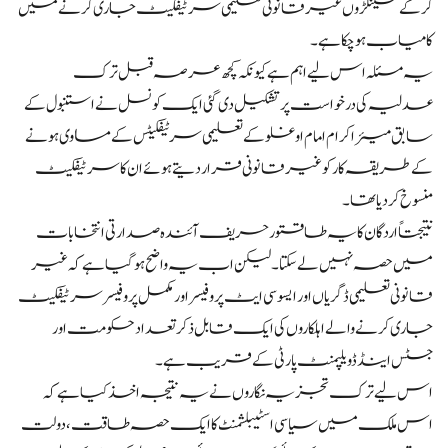
کر کے سینکڑوں غیر قانونی تعلیمی سرٹیفکیٹ جاری کرنے میں
کامیاب ہو چکا ہے۔
یہ مسئلہ اس لیے اہم ہے کیونکہ کچھ عرصہ قبل ترک
عدلیہ کی درخواست پر تشکیل دی گئی ایک کونسل نے استنبول کے
سابق میئر اکرام امام اوغلو کے تعلیمی سرٹیفکیٹس کے مساوی ہونے
کے طریقہ کار کو غیر قانونی قرار دیتے ہوئے ان کا سرٹیفکیٹ
منسوخ کر دیا تھا۔
نتیجتاً اردگان کا یہ طاقتور حریف آئندہ صدارتی انتخابات
میں حصہ نہیں لے سکتا۔ لیکن اب یہ واضح ہو گیا ہے کہ غیر
قانونی تعلیمی ڈگریاں اور ایسوسی ایٹ پروفیسر اور مکمل پروفیسر سرٹیفکیٹ
جاری کرنے والے اہلکاروں کی ایک قابل ذکر تعداد حکومت اور
جسٹس اینڈ ڈویلپمنٹ پارٹی کے قریب ہے۔
اس لیے ترک تجزیہ نگاروں نے یہ نتیجہ اخذ کیا ہے کہ
اس ملک میں سیاسی اسٹیبلشمنٹ کا ایک حصہ طاقت، دولت