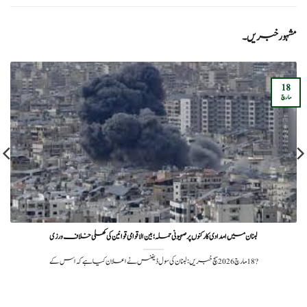
مشہور خبریں۔
18
مارچ
لبنان میں امدادی کارکنوں پر صہیونی حملہ؛ بین الاقوامی قوانین کی کھلی خلاف ورزی
?️ 18 مارچ 2026سچ خبریں:لبنان کی سول ڈیفنس نے اعلان کیا ہے کہ اس کے