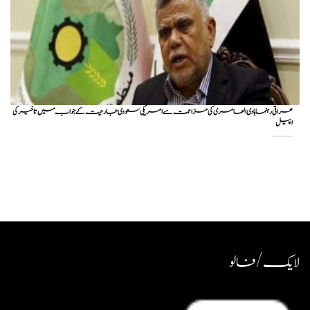
عراقی رہنما ہادی العامری کی مزاحمت سے امریکی سعودی جارحیت کے جواب میں تاخیر کی
اپیل
لایک / فالو