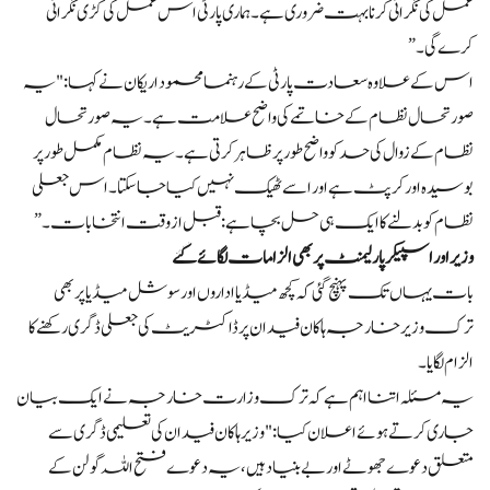
عمل کی نگرانی کرنا بہت ضروری ہے۔ ہماری پارٹی اس عمل کی کڑی نگرانی
کرے گی۔”
اس کے علاوہ سعادت پارٹی کے رہنما محمود اریکان نے کہا: "یہ
صورتحال نظام کے خاتمے کی واضح علامت ہے۔ یہ صورتحال
نظام کے زوال کی حد کو واضح طور پر ظاہر کرتی ہے۔ یہ نظام مکمل طور پر
بوسیدہ اور کرپٹ ہے اور اسے ٹھیک نہیں کیا جا سکتا۔ اس جعلی
نظام کو بدلنے کا ایک ہی حل بچا ہے: قبل از وقت انتخابات۔”
وزیر اور اسپیکر پارلیمنٹ پر بھی الزامات لگائے گئے
بات یہاں تک پہنچ گئی کہ کچھ میڈیا اداروں اور سوشل میڈیا پر بھی
ترک وزیر خارجہ ہاکان فیدان پر ڈاکٹریٹ کی جعلی ڈگری رکھنے کا
الزام لگایا۔
یہ مسئلہ اتنا اہم ہے کہ ترک وزارت خارجہ نے ایک بیان
جاری کرتے ہوئے اعلان کیا: "وزیر ہاکان فیدان کی تعلیمی ڈگری سے
متعلق دعوے جھوٹے اور بے بنیاد ہیں، یہ دعوے فتح اللہ گولن کے