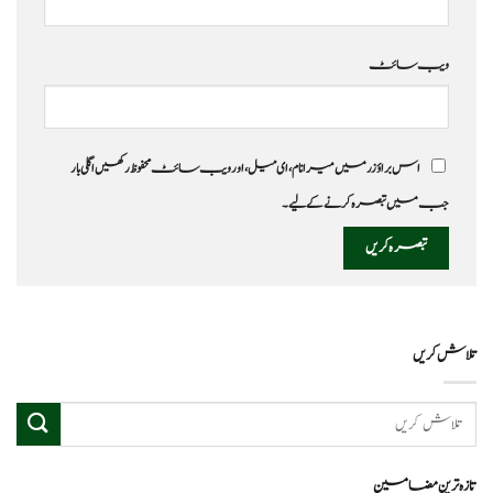
ویب‌ سائٹ
اس براؤزر میں میرا نام، ای میل، اور ویب سائٹ محفوظ رکھیں اگلی بار
جب میں تبصرہ کرنے کےلیے۔
تلاش کریں
تازہ ترین مضامین