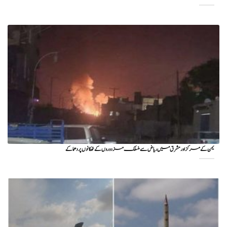
یمن کے مرکز اور مشرق میں ریاض سے منسلک مزدوروں کے ٹھکانوں پر دھماکے