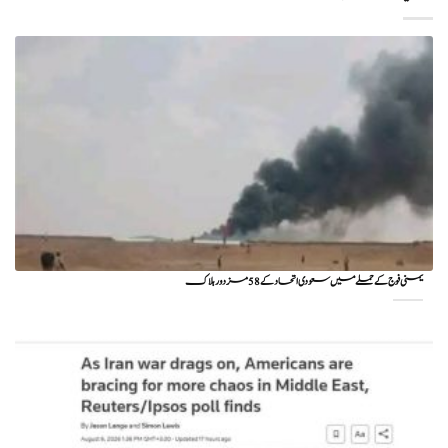
یمنی فوج کے حملے میں سعودی اتحاد کے 58 مزدور ہلاک