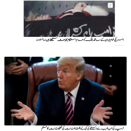
امریکی عوام ایران کے ساتھ جنگ کو عدم استحکام کا باعث سمجھتے ہیں: روئٹرز
ٹرمپ کی جانب سے اسلحے کی کمی کے انکشافات کی تحقیقات کا حکم