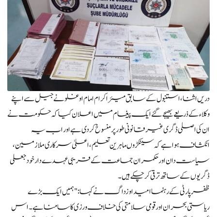
دریں اثنا، استنبول کے سابق میئر اکرام امام اوغلو نے جیل سے اپنے
وکلاء کے ذریعے بھیجے گئے ایک پیغام میں اعلان کیا کہ حکومت نے
ان کی اصلی ڈگری غیر قانونی طور پر منسوخ کر دی ہے اور اب یہ
انکشاف ہوا ہے کہ سینکڑوں ماہرین تعلیم، اعلیٰ سرکاری ملازمین،
سیاست دان اور حکمران جماعت کے قریبی عہدے دار خود جعلی
ڈگریوں کے ساتھ ترقی کر چکے ہیں۔
ظفر پارٹی کے رہنما امید اوزداگ نے کہا: "ہمیں ایک بڑے
ریاستی بحران اور قومی سلامتی کی خلاف ورزی کا سامنا ہے۔ اس