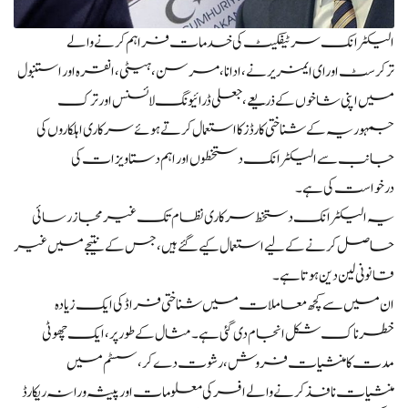
الیکٹرانک سرٹیفکیٹ کی خدمات فراہم کرنے والے
ترکرسٹ اورای ایمزیر نے، ادانا، مرسن، ہیٹی، انقرہ اور استنبول
میں اپنی شاخوں کے ذریعے، جعلی ڈرائیونگ لائسنس اور ترک
جمہوریہ کے شناختی کارڈز کا استعمال کرتے ہوئے سرکاری اہلکاروں کی
جانب سے الیکٹرانک دستخطوں اور اہم دستاویزات کی
درخواست کی ہے۔
یہ الیکٹرانک دستخط سرکاری نظام تک غیر مجاز رسائی
حاصل کرنے کے لیے استعمال کیے گئے ہیں، جس کے نتیجے میں غیر
قانونی لین دین ہوتا ہے۔
ان میں سے کچھ معاملات میں شناختی فراڈ کی ایک زیادہ
خطرناک شکل انجام دی گئی ہے۔ مثال کے طور پر، ایک چھوٹی
مدت کا منشیات فروش، رشوت دے کر، سسٹم میں
منشیات نافذ کرنے والے افسر کی معلومات اور پیشہ ورانہ ریکارڈ