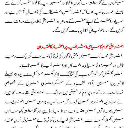
میکرون نے گذشتہ سا گبون، انگولا اور جمہوریہ کانگو کا سفر کرنے سے
پہلے اعلان کیا تھا کہ فرانس افریقہ کی ڈھال نہیں ہے اور
سیاہ براعظم کے اپنے سفر کے دوران وہ افریقی فنکاروں سے ملاقات
کریں گے اور ماحولیاتی تحفظ پر بات کریں گے۔
افریقی عوام کا سیاسی اشرافیہ پر اعتماد کا فقدان
افریقی ممالک میں بعض لوگوں کی فوج کی حمایت کی ایک وجہ
نااہل اور غیر موثر سیاسی رہنماؤں اور اشرافیہ کا ابھرنا ہے۔
انٹرنیشنل کرائسز گروپ کی مینیجنگ ڈائریکٹر مسز کمفرٹ ایرو، جو پہلے
لائبیریا میں اقوام متحدہ کے سکریٹری جنرل کے خصوصی
نمائندے کے طور پر کام کر چکی ہیں اور ایک افریقی سفارت کار ہیں،
نے فارین افریز میں کہا کہ حالیہ برسوں میں افریقہ
میں بغاوتوں میں اضافہ ہوتا جا رہا ہے اور گذشتہ کچھ سالوں
میں کم از کم سات افریقی لیڈروں کو فوج نے معزول کر دیا تھا،