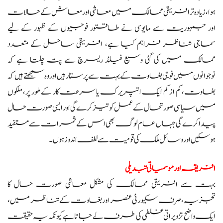
ہوا، زیادہ تر افریقی ممالک میں معاشی اور معاش کے حالات
اور جمہوریت سے مایوسی نے طاقتور فوجیوں کے ظہور کے لیے
سماجی تناظر فراہم کیا ہے، افریقی ساحل کے متعدد
ممالک میں کی گئی وسیع فیلڈ ریسرچ سے پتہ چلتا ہے کہ
نوجوانوں میں فوجی بغاوت کے بہت سے پرستار ہیں اور وہ سمجھتے ہیں کہ
بغاوت، کم از کم ایک اتپریرک یا سرعت کار کے طور پر، ملکوں
میں سیاسی صورتحال کے عمل کو تیز کرے گی اور ایسی صورت حال
پیدا کرے گی جہاں عام لوگ بھی اس کے ثمرات سے مستفید
ہو سکیں اور وسائل ملک کی قومیت سے لطف اندوز ہوں۔
افریقہ اور موسمیاتی تبدیلی
بہت سے افریقی ممالک کی مشکل معاشی صورت حال کا
تجزیہ، صرف سکیورٹی عنصر اور بغاوت کے تناظر میں،
ایک واضح تزویراتی غلطی کی طرف لے جاتا ہے کیونکہ یہ حقیقت