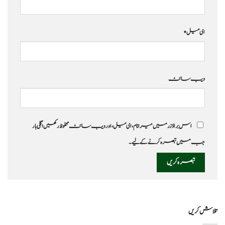
ای میل
*
ویب‌ سائٹ
اس براؤزر میں میرا نام، ای میل، اور ویب سائٹ محفوظ رکھیں اگلی بار
جب میں تبصرہ کرنے کےلیے۔
تلاش کریں