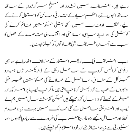
رہے ہیں، افریقہ میں تشدد اور مسلح سرگرمیوں کے ساتھ
ساتھ انہوں نے براعظم سیاہ کے قدرتی وسائل کو استعمال کرنے کے
لیے، مختلف اوقات میں، کٹھ پتلی حکومتیں قائم کرنے کی
کوشش کی اور اپنے سیاسی، سلامتی اور اقتصادی مقاصد کے حصول کا
سب سے آسان طریقہ یعنی بغاوتوں کو کچلنا اپنایا۔
اب، افریقہ ایک بار پھر استعمار کے خلاف اٹھ رہا ہے اور بین
الاقوامی کرائسس گروپ کے ساحل ریجن کے ڈائریکٹر ژاں ہیرو
گیزکل کے مطابق، ساحل کے علاقے کی حکومتیں غیر ملکی
اداکاروں کے بجائے خود پہل کرنا چاہتی ہیں،اگرچہ لیبیا پر امریکہ اور
نیٹو کے حملے کو 13 سال گزر چکے ہیں لیکن گذشتہ سال میں ہم نے
لیبیا اور افریقی ساحل کے کئی ممالک میں بہت زیادہ عدم
تحفظ اور مسائل دیکھے، جو یقیناً مغرب کی ضرورت سے زیادہ پالیسیوں، اور
سکیورٹی سے زیادہ متاثر تھے اور خود استحکام کھو چکے ہیں۔