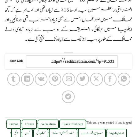
گذشتہ سال کے موسم گرما میں عالمی اوسط مہنگائی 7% ریکارڈ کی گئی لیکن
افریقی براعظم میں یہ اوسط 16% سے زیادہ تھی اور ظاہر ہے کہ کچھ
ممالک میں صورتحال اس سے بھی زیادہ خراب تھی اور نائجیریا اور
ایتھوپیا میں مہنگائی، افریقہ کے دو سب سے زیادہ آبادی والے
ممالک کے طور پر، یہ 25 فیصد سے زیادہ تک پہنچ گئی ہے۔
Short Link
,
,
,
,
This entry was posted in
and tagged
Gabon
French
colonialism
Black Continent
.
,
,
,
,
,
highlighted
سیاسی واقعات
فرانسیسی استعمار
کشیدگی
گبون
نائجر