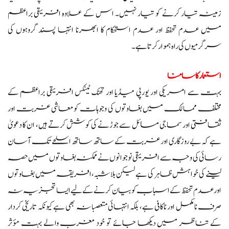
زمینہ تیار کرنے کو تیار نہیں۔ اس کے علاوہ افریقی براعظم
میں عدم تحفظ اور عدم استحکام کا ابھرنا انتہا پسند گروہوں کی
سرگرمیوں کی راہ ہموار کرتا ہے۔
استعمار کا سامنا
بہت سے امریکی اور یورپی میڈیا اور تھنک ٹینکس افریقی براعظم کے
مختلف ممالک میں بغاوتوں کی وجوہات کو معاشی غربت اور
ثقافتی اور سماجی مسائل سے جوڑنے کی کوشش کرتے ہیں، ان کا دعویٰ
ہے کہ بے روزگاری اور غربت کے ساتھ ساتھ اسلحے تک آسان
رسائی کی وجہ سے افریقی نوجوانوں نے ممکنہ بغاوتوں میں حصہ
لینے کی خواہش ظاہر کی ہے لیکن بلا شبہ، افریقہ میں بغاوتوں
اور عدم تحفظ کے اسباب کو بیان کرنے کے لیے ایسا تجزیہ نہ
صرف نامکمل اور ناکافی ہے، بلکہ انتہائی متعصبانہ بھی ہے کیونکہ تاریخی کردار
کے تناظر میں دیکھا جائے تو خود مغرب والے بہت مؤثر