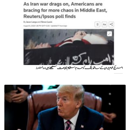
امریکی عوام ایران کے ساتھ جنگ کو عدم استحکام کا باعث سمجھتے ہیں: روئٹرز