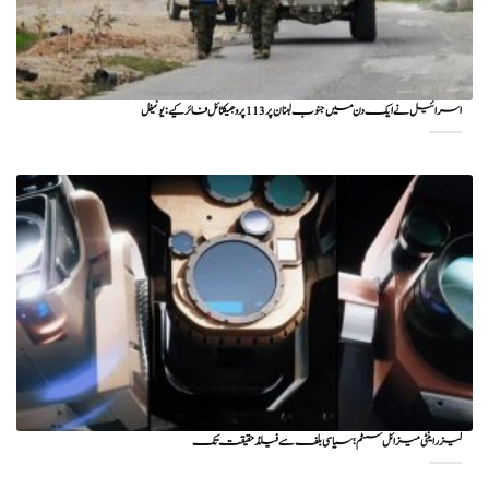
اسرائیل نے ایک دن میں جنوب لبنان پر 113 پروجیکٹائل فائر کیے: یونیفل
لیزر اینٹی میزائل سسٹم؛ سیاسی بلف سے فیلڈ حقیقت تک