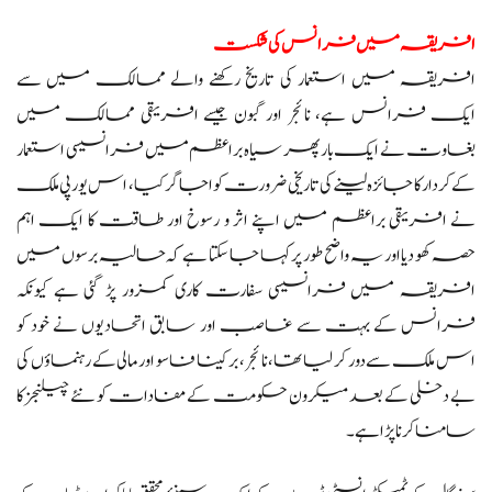
افریقہ میں فرانس کی شکست
افریقہ میں استعمار کی تاریخ رکھنے والے ممالک میں سے
ایک فرانس ہے، نائجر اور گبون جیسے افریقی ممالک میں
بغاوت نے ایک بار پھر سیاہ براعظم میں فرانسیسی استعمار
کے کردار کا جائزہ لینے کی تاریخی ضرورت کو اجاگر کیا، اس یورپی ملک
نے افریقی براعظم میں اپنے اثر و رسوخ اور طاقت کا ایک اہم
حصہ کھو دیا اور یہ واضح طور پر کہا جا سکتا ہے کہ حالیہ برسوں میں
افریقہ میں فرانسیسی سفارت کاری کمزور پڑ گئی ہے کیونکہ
فرانس کے بہت سے غاصب اور سابق اتحادیوں نے خود کو
اس ملک سے دور کر لیا تھا، نائجر، برکینا فاسو اور مالی کے رہنماؤں کی
بے دخلی کے بعد میکرون حکومت کے مفادات کو نئے چیلنجز کا
سامنا کرنا پڑا ہے۔