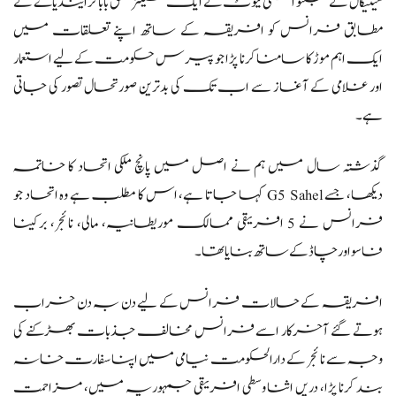
سینیگال کے ٹمبکٹو انسٹی ٹیوٹ کے ایک سینئر محقق باباکر اینڈیاے کے
مطابق فرانس کو افریقہ کے ساتھ اپنے تعلقات میں
ایک اہم موڑ کا سامنا کرنا پڑا جو پیرس حکومت کے لیے استعمار
اور غلامی کے آغاز سے اب تک کی بدترین صورتحال تصور کی جاتی
ہے۔
گذشتہ سال میں ہم نے اصل میں پانچ ملکی اتحاد کا خاتمہ
دیکھا، جسے G5 Sahel کہا جاتا ہے، اس کا مطلب ہے وہ اتحاد جو
فرانس نے 5 افریقی ممالک موریطانیہ، مالی، نائجر، برکینا
فاسو اور چاڈ کے ساتھ بنایا تھا۔
افریقہ کے حالات فرانس کے لیے دن بہ دن خراب
ہوتے گئے آخرکار اسے فرانس مخالف جذبات بھڑکنے کی
وجہ سے نائجر کے دارالحکومت نیامی میں اپنا سفارت خانہ
بند کرنا پڑا، دریں اثنا وسطی افریقی جمہوریہ میں، مزاحمت