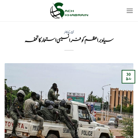
Ski
t
conten
آج کے کالمز
سیاہ براعظم کو فرانسیسی استعمار کا تحفہ
30
مارچ