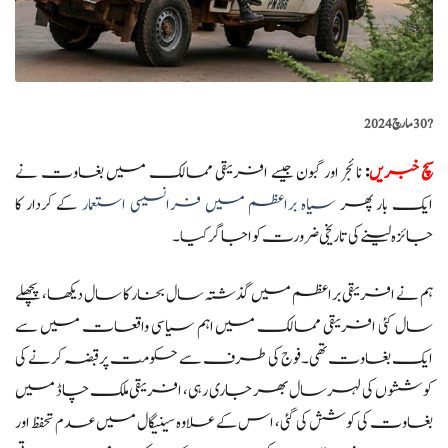
?️
30 مارچ 2024
سچ خبریں
:
نائجر اور گبون جیسے افریقی ممالک میں بغاوت نے
ایک بار پھر
سیاہ براعظم میں فرانسیسی استعمار
کے کردار کا
جائزہ لینے کی تاریخی ضرورت کو اجاگر کیا۔
ہم نے افریقی براعظم میں گذشتہ سال بخار کا سال دیکھا، پچھلے
سال کئی افریقی ممالک میں اہم سیاسی واقعات میں سے
ایک بغاوت تھی۔ فوج کی طرف سے حکومت پر قبضہ کرنے کی
کوششوں کی لہر سال بھر جاری رہی، افریقی ملک چاڈ میں
بغاوت کی کوشش کی گئی، اس کے علاوہ سینیگال میں عدم تحفظ اور