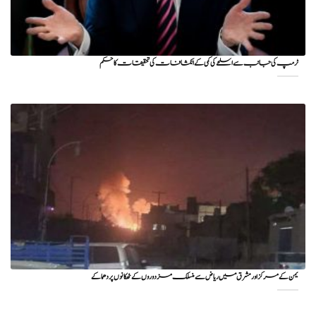
ٹرمپ کی جانب سے اسلحے کی کمی کے انکشافات کی تحقیقات کا حکم
یمن کے مرکز اور مشرق میں ریاض سے منسلک مزدوروں کے ٹھکانوں پر دھماکے