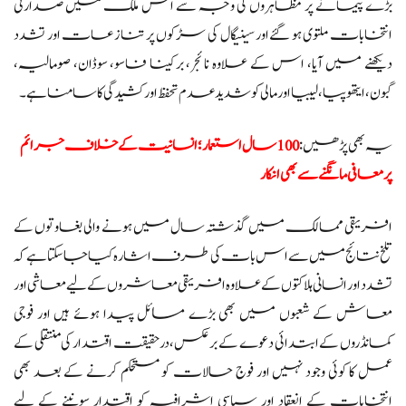
بڑے پیمانے پر مظاہروں کی وجہ سے اس ملک میں صدارتی
انتخابات ملتوی ہو گئےاور سینیگال کی سڑکوں پر تنازعات اور تشدد
دیکھنے میں آیا، اس کے علاوہ نائجر، برکینا فاسو، سوڈان، صومالیہ،
گبون، ایتھوپیا، لیبیا اور مالی کو شدید عدم تحفظ اور کشیدگی کا سامنا ہے۔
یہ بھی پڑھیں:
100سال استعمار ؛ انسانیت کے خلاف جرائم
پر معافی مانگنے سے بھی انکار
افریقی ممالک میں گذشتہ سال میں ہونے والی بغاوتوں کے
تلخ نتائج میں سے اس بات کی طرف اشارہ کیا جا سکتا ہے کہ
تشدد اور انسانی ہلاکتوں کے علاوہ افریقی معاشروں کے لیے معاشی اور
معاش کے شعبوں میں بھی بڑے مسائل پیدا ہوئے ہیں اور فوجی
کمانڈروں کے ابتدائی دعوے کے برعکس، درحقیقت اقتدار کی منتقلی کے
عمل کا کوئی وجود نہیں اور فوج حالات کو مستحکم کرنے کے بعد بھی
انتخابات کے انعقاد اور سیاسی اشرافیہ کو اقتدار سونپنے کے لیے