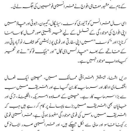
کے نام سے مشہور مقامی افواج نے فرانسیسی فوجیوں کی جگہ لے لی۔
اسی سال فرانس کو آئیوری کوسٹ، سینیگال، گیبون، جبوتی اور چاڈ میں
اپنی افواج کی موجودگی کے تسلسل کے لیے غیر یقینی صورتحال کا سامنا
کرنا پڑا اور "کوسٹ” میں اپنی سفارتی اور فوجی پوزیشن کھو بیٹھا، نوآبادیاتی دور
کے خاتمے کے بعد "چارلس ڈی گال” اور "جیک فوکو” نے جو تعمیر
کیا وہ اب موجود نہیں ہے۔
دریں اثنا، بیشتر افریقی ممالک میں، چین ایک فعال
اقتصادی اداکار اور سرمایہ کار بن گیا ہے اور افریقہ میں سب
سے بڑا سرمایہ کار ہے۔ چین کے علاوہ امریکہ، انگلینڈ، ترکی اور
جاپان بھی افریقہ میں بڑے پیمانے پر کام کر رہے ہیں جب کہ
افریقہ میں روس کی فوجی موجودگی مضبوط ہوئی ہے، فرانسیسی فوجی
برکینا فاسو اور مالی سے نکل چکے ہیں، اور فرانسیسی صدر ایمانوئل