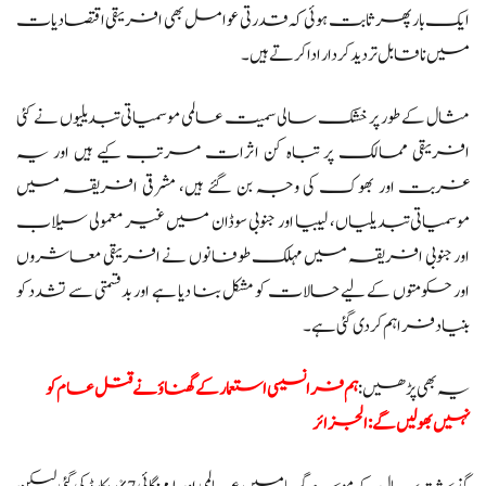
ایک بار پھر ثابت ہوئی کہ قدرتی عوامل بھی افریقی اقتصادیات
میں ناقابل تردید کردار ادا کرتے ہیں۔
مثال کے طور پر خشک سالی سمیت عالمی موسمیاتی تبدیلیوں نے کئی
افریقی ممالک پر تباہ کن اثرات مرتب کیے ہیں اور یہ
غربت اور بھوک کی وجہ بن گئے ہیں، مشرقی افریقہ میں
موسمیاتی تبدیلیاں، لیبیا اور جنوبی سوڈان میں غیر معمولی سیلاب
اور جنوبی افریقہ میں مہلک طوفانوں نے افریقی معاشروں
اور حکومتوں کے لیے حالات کو مشکل بنا دیا ہے اور بدقسمتی سے تشدد کو
بنیاد فراہم کر دی گئی ہے۔
یہ بھی پڑھیں:
ہم فرانسیسی استعمار کے گھناؤنے قتل عام کو
نہیں بھولیں گے: الجزائر