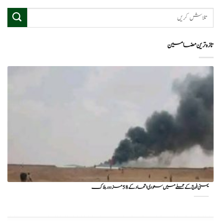
تازہ ترین مضامین
یمنی فوج کے حملے میں سعودی اتحاد کے 58 مزدور ہلاک