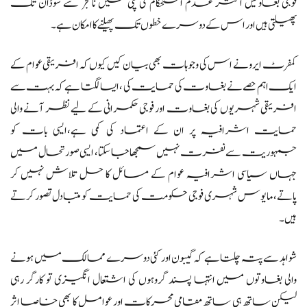
فوجی بغاوتیں اکثر عدم استحکام کی پٹی میں نائجر سے سوڈان تک
پھیلتی ہیں اور اس کے دوسرے خطوں تک پھیلنے کا امکان ہے۔
کمفرٹ ایرو نے اس کی وجوہات بھی بیان کیں کیوں کہ افریقی عوام کے
ایک اہم حصے نے بغاوت کی حمایت کی ،ایسا لگتا ہے کہ بہت سے
افریقی شہریوں کی بغاوت اور فوجی حکمرانی کے لیے نظر آنے والی
حمایت اشرافیہ پر ان کے اعتماد کی کمی ہے،ایسی بات کو
جمہوریت سے نفرت نہیں سمجھا جا سکتا، ایسی صورتحال میں
جہاں سیاسی اشرافیہ عوام کے مسائل کا حل تلاش نہیں کر
پاتے، مایوس شہری فوجی حکومت کی حمایت کو متبادل تصور کرتے
ہیں۔
شواہد سے پتہ چلتا ہے کہ گیبون اور کئی دوسرے ممالک میں ہونے
والی بغاوتوں میں انتہا پسند گروہوں کی اشتعال انگیزی تو کارگر رہی
لیکن ساتھ ہی ساتھ مقامی محرکات اور عوامل کا بھی خاصا اثر