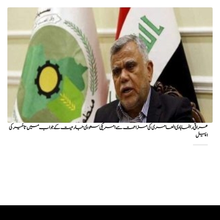
عراقی رہنما ہادی العامری کی مزاحمت سے امریکی سعودی جارحیت کے جواب میں تاخیر کی
اپیل