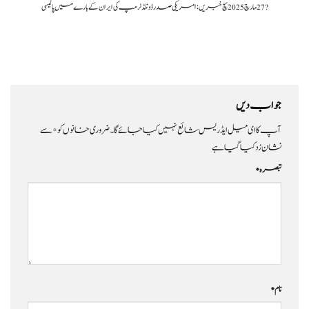
?️ 27 مارچ 2025 سچ خبریں:امریکی صدر ڈونلڈ ٹرمپ کی ایران کے بارے میں پالیسی
جواب دیں
آپ کا ای میل ایڈریس شائع نہیں کیا جائے گا۔
ضروری خانوں کو
*
سے
نشان زد کیا گیا ہے
تبصرہ
*
نام
*