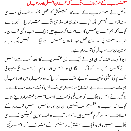
مغرب کے خلاف جنگ کہ تمدن بعل اور دجال
دوگین نے مغرب کے ساتھ کشمکش کو محض جغرافیائی سیاسی
تنازعہ نہیں بلکہ ایک وجودی اور مذہبی جنگ قرار دیا۔ انہوں نے
کہا کہ ہم تمدن بعل کا سامنا کر رہے ہیں؛ ایک تباہ کن تمدن۔
جدید مغربی تمدن محض تہذیبوں میں سے ایک نہیں بلکہ یہ
شیطان اور دجال کی تمدن ہے۔
ان کا کہنا تھا کہ ایران نے ایک ایسی تقریب کا انعقاد کیا جیسے اس
نے بعل کے بت کو آگ لگا دی ہو۔ اس اقدام نے امریکی-صیہونی
نظام کی حقیقی نوعیت کو بے نقاب کر دیا کہ وہ دجال ہیں اور دجال
ہمیشہ سب سے بے دفاع اور بہترین انسانوں کو نشانہ بناتا ہے۔
دوگین نے اس جنگ کو عالمی نوعیت کا حامل قرار دیتے ہوئے
کہا کہ اب دو عظیم طاقتیں، ایران اور روس، اس تمدن کے
خلاف سرگرمِ عمل ہیں۔ ہم اور آپ، دو محاذوں پر لیکن ایک ہی
جنگ میں ہیں، ایک مشترکہ دشمن کے خلاف کہ امریکی-