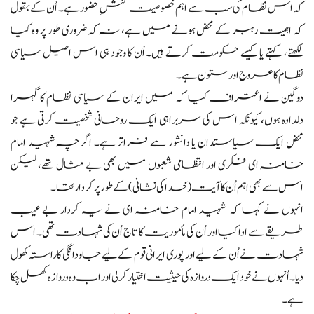
کہ اس نظام کی سب سے اہم خصوصیت کنشِ حضور ہے۔ اُن کے بقول
کہ اہمیت رہبر کے محض ہونے میں ہے، نہ کہ ضروری طور پر وہ کیا
لکھتے، کہتے یا کیسے حکومت کرتے ہیں۔ اُن کا وجود ہی اس اصیل سیاسی
نظام کا عروج اور ستون ہے۔
دوگین نے اعتراف کیا کہ میں ایران کے سیاسی نظام کا گہرا
دلدادہ ہوں، کیونکہ اس کی سربراہی ایک روحانی شخصیت کرتی ہے جو
محض ایک سیاستدان یا دانشور سے فراتر ہے۔ اگرچہ شہید امام
خامنہ ای فکری اور انتظامی شعبوں میں بھی بے مثال تھے، لیکن
اس سے بھی اہم اُن کا آیت (خدا کی نشانی) کے طور پر کردار تھا۔
انہوں نے کہا کہ شہید امام خامنہ ای نے یہ کردار بے عیب
طریقے سے ادا کیا اور اُن کی مأموریت کا تاج اُن کی شہادت تھی۔ اس
شہادت نے اُن کے لیے اور پوری ایرانی قوم کے لیے جاودانگی کا راستہ کھول
دیا۔ اُنہوں نے خود ایک دروازہ کی حیثیت اختیار کر لی اور اب وہ دروازہ کھل چکا
ہے۔