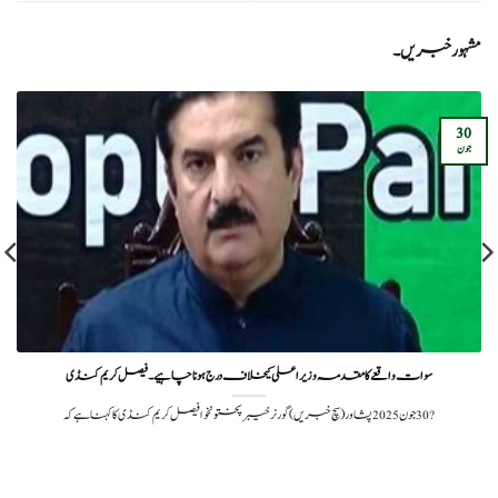
مشہور خبریں۔
30
جون
سوات واقعے کا مقدمہ وزیراعلی کیخلاف درج ہونا چاہیے۔ فیصل کریم کنڈی
?️ 30 جون 2025پشاور (سچ خبریں) گورنر خیبرپختونخوا فیصل کریم کنڈی کا کہنا ہے کہ