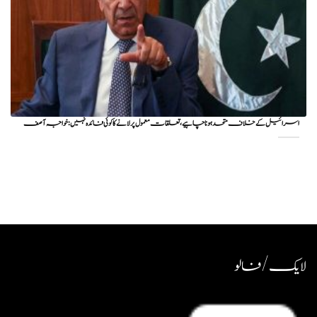
اسرائیل کے خلاف متحد ہونا چاہیے، تعلقات معمول پر لانے کا کوئی فائدہ نہیں: خواجہ آصف
لایک / فالو