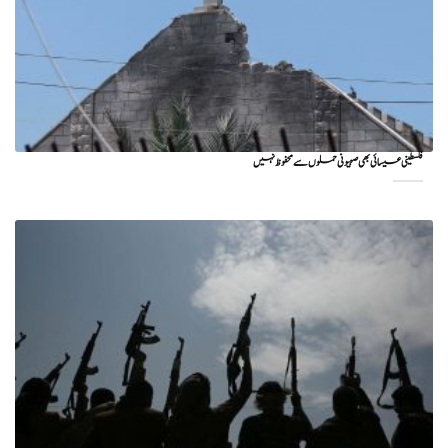
فلسطینی عیسائی بھی صہیونی حملوں سے محفوظ نہیں