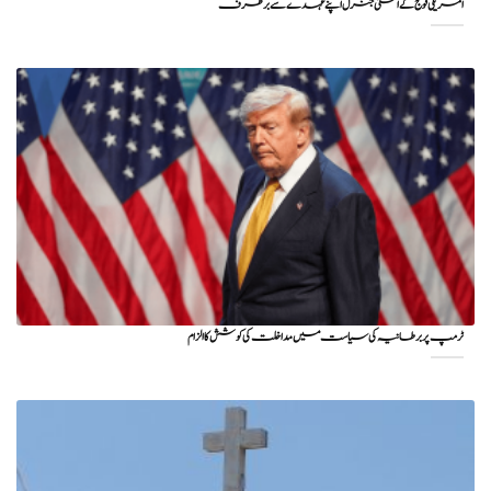
امریکی فوج کے اعلیٰ جنرل اپنے عہدے سے برطرف
ٹرمپ پر برطانیہ کی سیاست میں مداخلت کی کوشش کا الزام