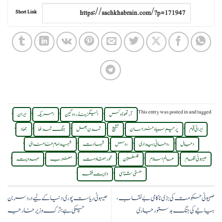
Short Link
,
,
,
,
This entry was posted in
and tagged
آرتھوڈوکس
الیگزینڈر دوگین
امریکہ
ایران
,
,
,
,
,
,
ایرانی قوم
پرچم سیاه خراسان
تشیع
تمدن بعل
جنگ تمدنها
جهاد
,
,
,
,
,
دجال
روحانی بیداری
روس
شہادت
شہید امام خامنہ ای
,
,
,
,
,
,
صیہونی نظام
عالم اسلام
فلسطین
محور مقاومت
مغرب
مہدویت
.
,
هستی شناسی
ولایت فقہ
صہیونی حکومت کی بڑی ناکامی بے نقاب،
صیہونی ریاست پوری دنیا کے لیے درد سر بن
بیانیے کی جنگ بدستور جاری
چکی ہے: ترک وزیر خارجہ