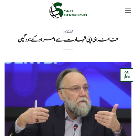
Ski
t
conten
آج کے کالمز
خامنہ ای اپنی شہادت سے امر ہو گئے: دوگین
03
جولائی