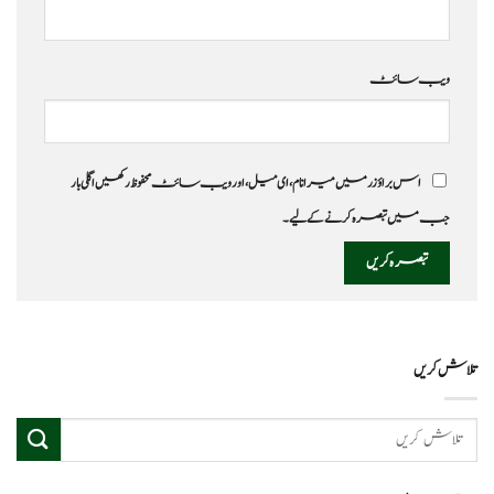
ویب‌ سائٹ
اس براؤزر میں میرا نام، ای میل، اور ویب سائٹ محفوظ رکھیں اگلی بار
جب میں تبصرہ کرنے کےلیے۔
تلاش کریں