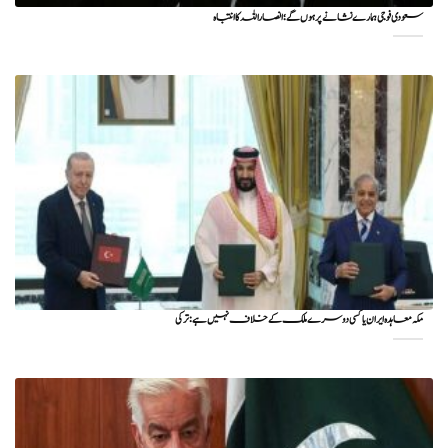
سعودی فوجی ہمارے نشانے پر ہوں گے؛ انصاراللہ کا انتباہ
مکہ معاہدہ ایران یا کسی دوسرے ملک کے خلاف نہیں ہے: ترکی