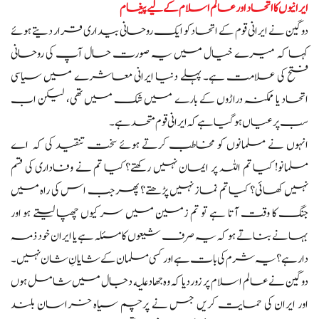
ایرانیوں کا اتحاد اور عالم اسلام کے لیے پیغام
دوگین نے ایرانی قوم کے اتحاد کو ایک روحانی بیداری قرار دیتے ہوئے
کہا کہ میرے خیال میں یہ صورت حال آپ کی روحانی
فتح کی علامت ہے۔ پہلے دنیا ایرانی معاشرے میں سیاسی
اتحاد یا ممکنہ دراڑوں کے بارے میں شک میں تھی، لیکن اب
سب پر عیاں ہو گیا ہے کہ ایرانی قوم متحد ہے۔
انہوں نے مسلمانوں کو مخاطب کرتے ہوئے سخت تنقید کی کہ اے
مسلمانو! کیا تم اللہ پر ایمان نہیں رکھتے؟ کیا تم نے وفاداری کی قسم
نہیں کھائی؟ کیا تم نماز نہیں پڑھتے؟ پھر جب اس کی راہ میں
جنگ کا وقت آتا ہے تو تم زمین میں سر کیوں چھپا لیتے ہو اور
بہانے بناتے ہو کہ یہ صرف شیعوں کا مسئلہ ہے یا ایران خود ذمہ
دار ہے؟ یہ شرم کی بات ہے اور کسی مسلمان کے شایانِ شان نہیں۔
دوگین نے عالم اسلام پر زور دیا کہ وہ جهاد علیه دجال میں شامل ہوں
اور ایران کی حمایت کریں جس نے پرچم سیاه خراسان بلند