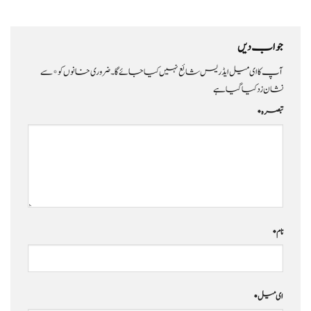
جواب دیں
آپ کا ای میل ایڈریس شائع نہیں کیا جائے گا۔
ضروری خانوں کو
*
سے
نشان زد کیا گیا ہے
تبصرہ
*
نام
*
ای میل
*