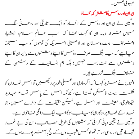
صیہونی بعل۔
ایران اور روس کا مشترکہ محاذ
دوگین نے ایران اور روس کے اتحاد کو ایک تاریخی اور روحانی سنگ
میل قرار دیا۔ ان کا کہنا تھا کہ اب عالم اسلام، ایشیا،
افریقہ، ہندوستان اور لاطینی امریکہ کی قوموں کو یہ سمجھنا
چاہیے کہ یہ جنگ صرف روس کا اپنے دشمنوں سے یا ایران کا اپنے
دشمنوں سے تنازعہ نہیں؛ بلکہ ہم انسانیت کے دشمن کے
خلاف جنگ لڑ رہے ہیں۔
انہوں نے مزید کہا کہ اگر مادی اور عملی طور پر دیکھیں تو اس تمدن کو
شکست دینا ناممکن لگتا ہے، کیونکہ اس کے پاس تمام جدید
ٹیکنالوجی، معیشت اور اسلحہ ہے، لیکن حقیقت کے دائرے میں، جو
خدا کے محاذ پر ہوگا وہی کامیاب ہوگا؛ یہ ایک دائمی قانون ہے۔
دوگین نے یقین دہانی کرائی کہ شیعوں کی طویل مصائب، ان کی بے شمار
شہادتیں اور روسی اور آرتھوڈوکس شہیدوں کے رنج بالآخر پورے ہوں گے۔