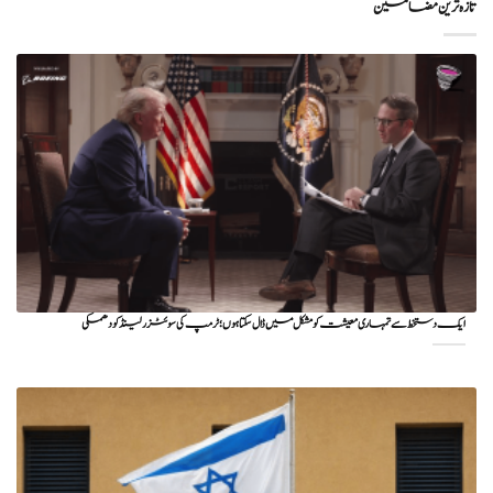
تازہ ترین مضامین
ایک دستخط سے تمہاری معیشت کو مشکل میں ڈال سکتا ہوں؛ ٹرمپ کی سوئٹزرلینڈ کو دھمکی