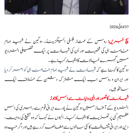
?️
3 جولائی 2026
سچ خبریں:
روس کے ممتاز فلسفی الیگزینڈر دوگین نے شہید امام
خامنہ ای کی شخصیت اور اُن کی شہادت پر ایک تفصیلی انٹرویو
میں گہرے خیالات کا اظہار کیا ہے۔
دوگین کا کہنا ہے کہ
شہادت نے شہید امام خامنہ ای کو امر کر دیا
اور ایران و روس اب ایک مشترکہ دشمن کے خلاف ایک
ساتھ ہیں۔
شہادت کا تصور اور الہی روایات سے اس کا جوڑ
انٹرویو کے آغاز میں دوگین نے پورے ایرانی قوم سے رہبری کی اس
عظیم کمی پر تعزیت کا اظہار کیا۔ انہوں نے کہا کہ وہ تشیع کی روایت،
دین اور ایرانی ثقافت کا کئی سالوں سے مطالعہ کر رہے ہیں اور اگرچہ وہ