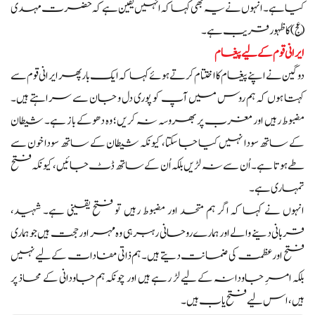
کیا ہے۔ انہوں نے یہ بھی کہا کہ انہیں یقین ہے کہ حضرت مہدی
(عج) کا ظہور قریب ہے۔
ایرانی قوم کے لیے پیغام
دوگین نے اپنے پیغام کا اختتام کرتے ہوئے کہا کہ ایک بار پھر ایرانی قوم سے
کہتا ہوں کہ ہم روس میں آپ کو پوری دل و جان سے سراہتے ہیں۔
مضبوط رہیں اور مغرب پر بھروسہ نہ کریں؛ وہ دھوکے باز ہے۔ شیطان
کے ساتھ سودا نہیں کیا جا سکتا، کیونکہ شیطان کے ساتھ سودا خون سے
طے ہوتا ہے۔ اُن سے نہ لڑیں بلکہ اُن کے ساتھ ڈٹ جائیں، کیونکہ فتح
تمہاری ہے۔
انہوں نے کہا کہ اگر ہم متحد اور مضبوط رہیں تو فتح یقینی ہے۔ شہید،
قربانی دینے والے اور ہمارے روحانی رہبر ہی وہ مہر اور حجت ہیں جو ہماری
فتح اور عظمت کی ضمانت دیتے ہیں۔ ہم ذاتی مفادات کے لیے نہیں
بلکہ امرِ جاودانہ کے لیے لڑ رہے ہیں اور چونکہ ہم جاودانی کے محاذ پر
ہیں، اس لیے فتح یاب ہیں۔