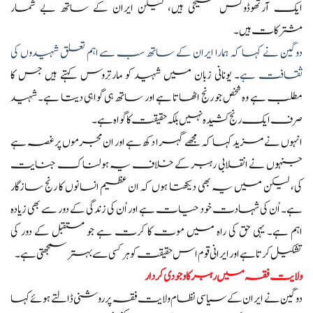
ایک آرتھوڈوکس مسیحی ہیں، لیکن ایران کے ساتھ بے شمار
مشترکات ہیں۔
دوگین نے کہا کہ ہمارا ایران کے ساتھ سب سے اہم تعلق شہیدوں کی
ثقافت ہے
۔ یونانی زبان میں شہید کو مارتِروس کہتے ہیں جس کا
مطلب ہے وہ شخص جو رنج اٹھاتا ہے اور ساتھ ہی گواہی دیتا ہے۔ شہید
صرف ایک رنج کشیدہ نہیں بلکہ حقیقت کا گواہ ہے۔
انہوں نے مزید کہا کہ مجھے گہرا دکھ ہے اور ان مجرموں پر غصہ ہے
جنہوں نے انقلابی رہبر کے خلاف یہ ہولناک جنایت
کی، لیکن میں یہ بھی دیکھتا ہوں کہ ان عظیم انسانوں کا رنج سازگار
ہے۔ اُن کی شہادت خود حیات ہے اور اُن کی زندگی کے دور سے بھی زیادہ
اہم ہے۔ یہی حق کی راہ میں موت کا کرت ہے جو مستقبل کے دور کی
تشکیل کرتا ہے اور ایرانی قوم اس حقیقت کو ہر کسی سے بہتر سمجھتی ہے۔
ولایت فقہ میں رہبر کا وجودی کردار
دوگین نے ایران کے سیاسی نظام ولایت فقہ پر روشنی ڈالتے ہوئے کہا