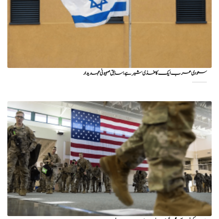
سعودی عرب ایک کاغذی شیر ہے: سابق صہیونی عہدیدار