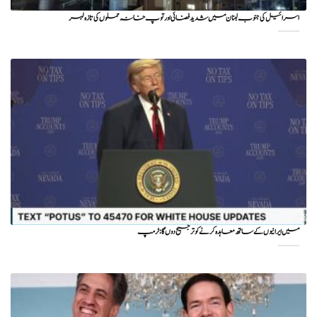
اسرائیل کی جنوب لبنان میں شدید فضائی اور توپ خانہ حملوں کی تازہ لہر
میں ایرانیوں کے ساتھ معاہدہ کرنے کو ترجیح دوں گا : ٹرمپ