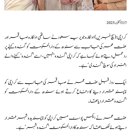
?️
31 اکتوبر 2025
کراچی: (
سچ خبریں
) اداکارہ جویریہ سعود نے ساتھی اداکارہ صبا قمر اور
عفت عمر کی جانب سے سندھ کے دارالحکومت کو گندہ کہنے پر
رد عمل دیتے ہوئے کہا ہے کہ کراچی ’گندہ‘ نہیں، اسے ’گندہ‘ کہنے والے
افراد کی سوچ ’گندی‘ ہے۔
ایک روز قبل عفت عمر نے صبا قمر کی جانب سے کراچی کو
ناپسند قرار دینے کا دفاع کرتے ہوئے سندھ کے دارالحکومت کو
’گندہ‘ قرار دیا تھا۔
عفت عمر نے ایکس پوسٹ میں
کراچی کو ناپسندیدہ شہر قرار
دیتے ہوئے لکھا تھا کہ سندھ کا دارالحکومت ’گندہ شہر‘ ہے۔