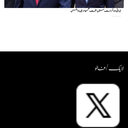
ایرانی مذاکرات میں سخت گیر ہیں: وینس
لایک / فالو