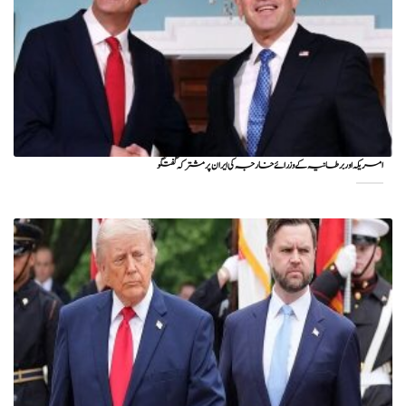
امریکہ اور برطانیہ کے وزرائے خارجہ کی ایران پر مشترکہ گفتگو