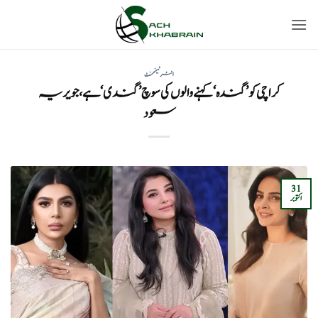
Ski
t
conten
انٹرٹینمنٹ
کراچی کو ’گندہ‘ کہنے والوں کی سوچ ’گندی‘ ہے، جویریہ
سعود
31
اکتوبر