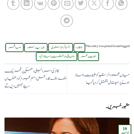
,
,
,
,
This entry was posted in
and tagged
اداکارہ
انمسٹاگرام اسٹوری
جویریہ سعود
صبا قمر
.
,
عفت عمر
وفاقی دارالحکومت اسلام آباد
کاٹز کی اسرائیلی دھمکی پر تحریک
میاں محمود الرشید کو طبیعت ناساز
انصار اللہ کا ردعمل: "ہم مجرم کو دھمکیاں
ہونے پر ہسپتال منتقل کردیا گیا
دینے نہیں دیں گے
مشہور خبریں۔
19
نومبر