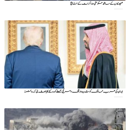
صہیونیوں کے ساتھ حکومتی مذاکرات کے نتایج
ایران کی عرب ممالک کو شدید وارننگ، امریکی حملے کو روکنے کا باعث بنی کہ روئٹرز