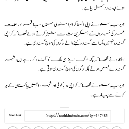
ہوئے اپنا رد عمل دیا ہے۔
جویریہ سعود نے اپنی انمسٹاگرام اسٹوری میں صبا قمر اور عفت
عمر کی خبروں کے اسکرین شاٹ شیئر کرتے ہوئے لکھا کہ کراچی
گندہ نہیں بلکہ اسے گندہ کہنے والے لوگوں کی سوچ گندی ہے۔
اداکارہ نے لکھا کہ کچھ لوگ اپنے ہی ملک کو گندہ کر رہے ہیں، شہر
گندے نہیں ہوتے بلکہ لوگوں کی سوچ گندی ہوتی ہے۔
جویریہ سعود نے لکھا کہ کراچی ہو یا کوئی اور شہر، انہیں پاکستان کے ہر
کونے سے پیار ہے۔
Short Link