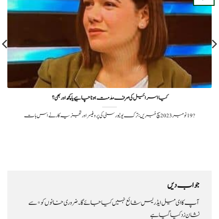
کیا اسرائیل کی صرف مذمت ہونا چاہیے یا کچھ اور بھی؟
?️ 19 نومبر 2023سچ خبریں: ترک یونیورسٹی کی پروفیسر اور تجزیہ کار نے اس بات
جواب دیں
آپ کا ای میل ایڈریس شائع نہیں کیا جائے گا۔
ضروری خانوں کو
*
سے
نشان زد کیا گیا ہے