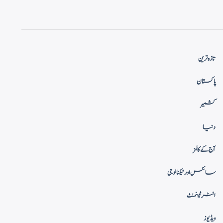
تازہ ترین
پاکستان
کشمیر
دنیا
آج کے کالمز
سائنس اور ٹیکنالوجی
انٹرٹینمنٹ
ویڈیوز