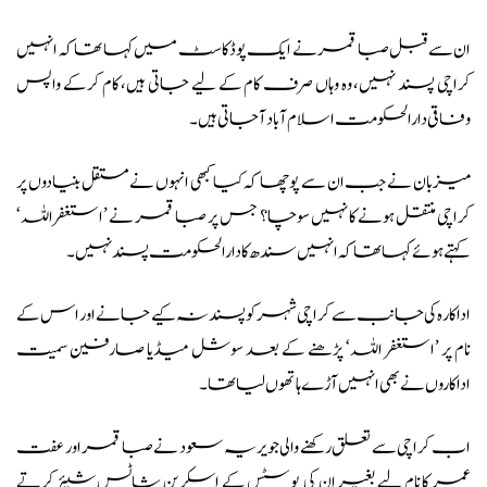
ان سے قبل صبا قمر نے ایک پوڈکاسٹ میں کہا تھا کہ انہیں
کراچی پسند نہیں، وہ وہاں صرف کام کے لیے جاتی ہیں، کام کرکے واپس
وفاقی دارالحکومت اسلام آباد آجاتی ہیں۔
میزبان نے جب ان سے پوچھا کہ کیا کبھی انہوں نے مستقل بنیادوں پر
کراچی منتقل ہونے کا نہیں سوچا؟ جس پر صبا قمر نے ’استغفراللہ‘
کہتے ہوئے کہا تھا کہ انہیں سندھ کا دارالحکومت پسند نہیں۔
اداکارہ کی جانب سے کراچی شہر کو پسند نہ کیے جانے اور اس کے
نام پر ’استغفر اللہ‘ پڑھنے کے بعد سوشل میڈیا صارفین سمیت
اداکاروں نے بھی انہیں آڑے ہاتھوں لیا تھا۔
اب کراچی سے تعلق رکھنے والی جویریہ سعود نے صبا قمر اور عفت
عمر کا نام لیے بغیر ان کی پوسٹس کے اسکرین شاٹس شیئر کرتے