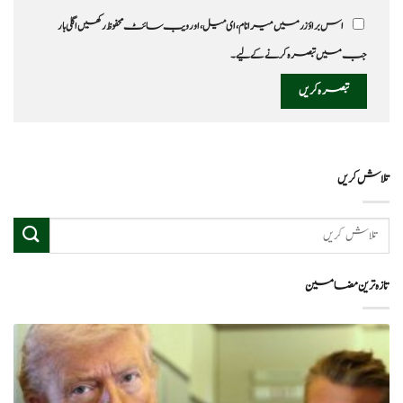
اس براؤزر میں میرا نام، ای میل، اور ویب سائٹ محفوظ رکھیں اگلی بار
جب میں تبصرہ کرنے کےلیے۔
تلاش کریں
تازہ ترین مضامین