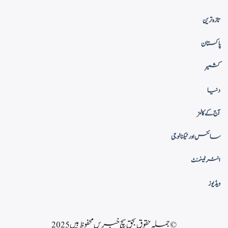
تازہ ترین
پاکستان
کشمیر
دنیا
آج کے کالمز
سائنس اور ٹیکنالوجی
انٹرٹینمنٹ
ویڈیوز
© جملہ حقوق بحق سچ خبریں محفوظ ہیں 2025