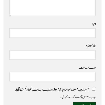
نام
*
ای میل
*
ویب‌ سائٹ
اس براؤزر میں میرا نام، ای میل، اور ویب سائٹ محفوظ رکھیں اگلی بار
جب میں تبصرہ کرنے کےلیے۔