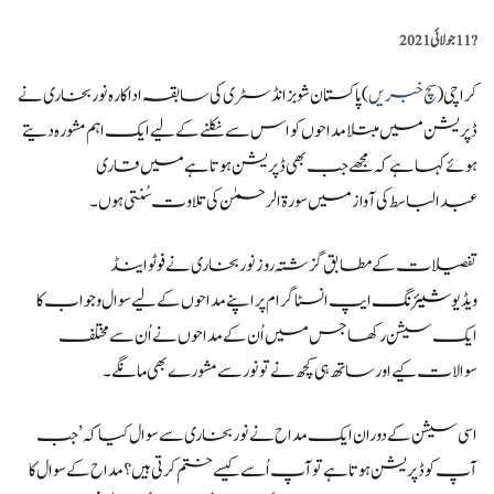
?️
11 جولائی 2021
کراچی (
سچ خبریں
)پاکستان شوبز انڈسٹری کی سابقہ اداکارہ نور بخاری نے
ڈپریشن میں مبتلا مداحوں کو اس سے نکلنے کے لیے ایک اہم مشورہ دیتے
ہوئے کہا ہے کہ مجھے جب بھی ڈپریشن ہوتا ہے میں قاری
عبدالباسط کی آواز میں سورۃ الرحمٰن کی تلاوت سُنتی ہوں۔
تفصیلات کے مطابق گزشتہ روز نور بخاری نے فوٹو اینڈ
ویڈیو
شیئرنگ
ایپ انسٹاگرام پر اپنے مداحوں کے لیے سوال و جواب کا
ایک سیشن رکھا جس میں اُن کے مداحوں نے اُن سے مختلف
سوالات کیے اور ساتھ ہی کچھ نے تو نور سے مشورے بھی مانگے۔
اسی سیشن کے دوران ایک مداح نے نور بخاری سے سوال کیا کہ ’جب
آپ کو ڈپریشن ہوتا ہے تو آپ اُسے کیسے ختم کرتی ہیں؟مداح کے سوال کا