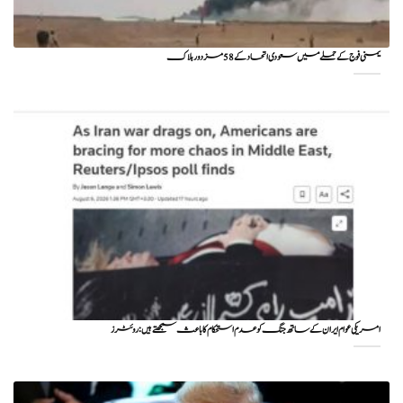
یمنی فوج کے حملے میں سعودی اتحاد کے 58 مزدور ہلاک
امریکی عوام ایران کے ساتھ جنگ کو عدم استحکام کا باعث سمجھتے ہیں: روئٹرز