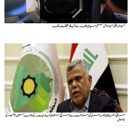
لیزر اینٹی میزائل سسٹم؛ سیاسی بلف سے فیلڈ حقیقت تک
عراقی رہنما ہادی العامری کی مزاحمت سے امریکی سعودی جارحیت کے جواب میں تاخیر کی
اپیل