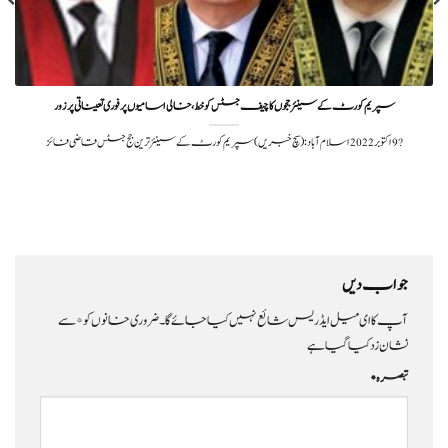
سپریم کورٹ کے سینئر ججوں کا چیف جسٹس کو خط، خالی اسامیوں پر فوری تعیناتی پر زور
?️ 9 اکتوبر 2022اسلام آباد:(سچ خبریں) سپریم کورٹ کے سینئر ترین جج جسٹس قاضی فائز
جواب دیں
آپ کا ای میل ایڈریس شائع نہیں کیا جائے گا۔
ضروری خانوں کو
*
سے
نشان زد کیا گیا ہے
تبصرہ
*