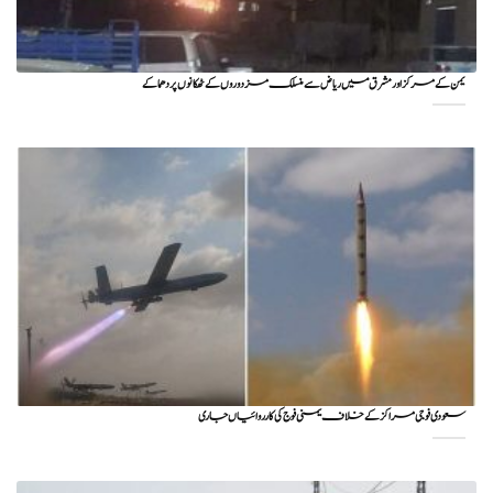
یمن کے مرکز اور مشرق میں ریاض سے منسلک مزدوروں کے ٹھکانوں پر دھماکے
سعودی فوجی مراکز کے خلاف یمنی فوج کی کارروائیاں جاری