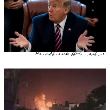
ٹرمپ کی جانب سے اسلحے کی کمی کے انکشافات کی تحقیقات کا حکم