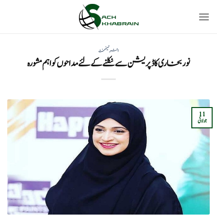
Ski
t
conten
انٹرٹینمنٹ
نور بخاری کا ڈپریشن سے نکلنے کے لئے مداحوں کو اہم مشورہ
11
جولائی