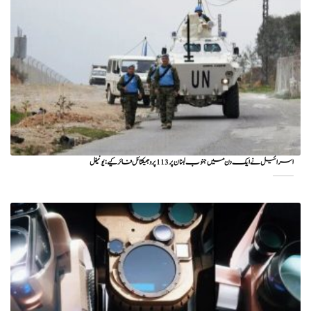
اسرائیل نے ایک دن میں جنوب لبنان پر 113 پروجیکٹائل فائر کیے: یونیفل