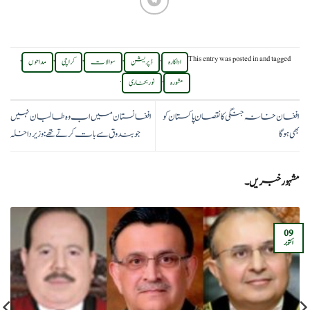
,
,
,
,
,
This entry was posted in
and tagged
اداکارہ
ڈپریشن
سوالات
کراچی
مداحوں
.
,
مشورہ
نور بخاری
افغان خانہ جنگی کا نقصان پاکستان کو
افغانستان میں اب وہ طالبان نہیں
بھی ہوگا
جو بندوق سے بات کرتے تھے: وزیر داخلہ
مشہور خبریں۔
09
اکتوبر