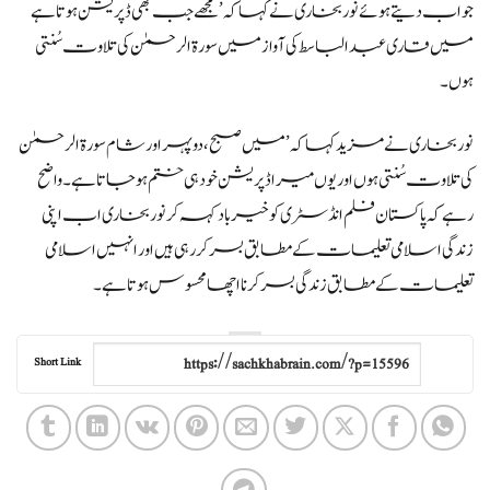
جواب دیتے ہوئے نور بخاری نے کہا کہ ’مجھے جب بھی ڈپریشن ہوتا ہے
میں قاری عبدالباسط کی آواز میں سورۃ الرحمٰن کی تلاوت سُنتی
ہوں۔
نور بخاری نے مزید کہا کہ ’میں صبح، دوپہر اور شام سورۃ الرحمٰن
کی تلاوت سُنتی ہوں اور یوں میرا ڈپریشن خود ہی ختم ہوجاتا ہے۔واضح
رہے کہ پاکستان فلم انڈسٹری کو خیرباد کہہ کر نور بخاری اب اپنی
زندگی اسلامی تعلیمات کے مطابق بسر کررہی ہیں اور انہیں اسلامی
تعلیمات کے مطابق زندگی بسر کرنا اچھا محسوس ہوتا ہے۔
Short Link