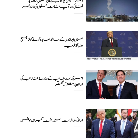
اسرائیل کی جنوب لبنان میں شدید
فضائی اور توپ خانہ حملوں کی تازہ لہر
میں ایرانیوں کے ساتھ معاہدہ کرنے کو ترجیح
دوں گا : ٹرمپ
امریکہ اور برطانیہ کے وزرائے خارجہ کی
ایران پر مشترکہ گفتگو
ایرانی مذاکرات میں سخت گیر ہیں: وینس