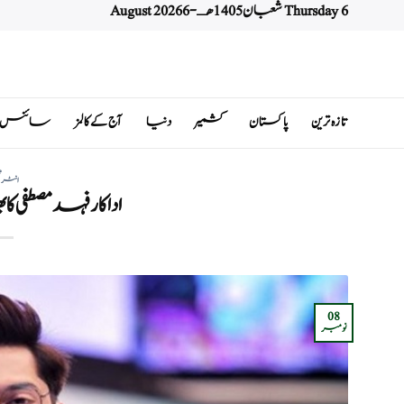
Thursday 6 شعبان 1405 هـ - 6 August 2026
Ski
t
conten
تازہ ترین
پاکستان
کشمیر
دنیا
آج کے کالمز
سائنس اور 
انٹرٹ
اداکار فہد مصطفی کا
08
نومبر