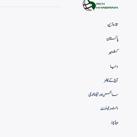
تازہ ترین
پاکستان
کشمیر
دنیا
آج کے کالمز
سائنس اور ٹیکنالوجی
انٹرٹینمنٹ
ویڈیوز