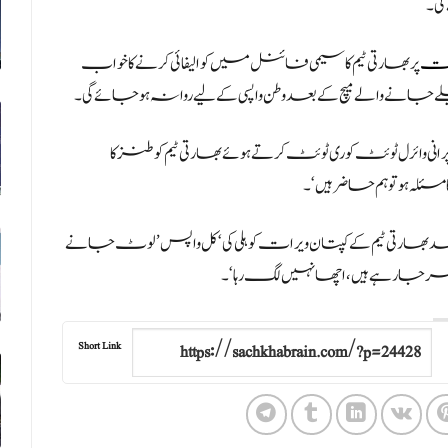
گی۔
ست
پر بھارتی ٹیم کا سیمی فائنل میں کوالیفائی کرنے کا خواب
ے جانے والے میچ کے بعد وطن واپسی کے لیے روانہ ہوجائے گی۔
رانی وائرل ٹوئٹ کو ری ٹوئٹ کرتے ہوئے بھارتی ٹیم کو طنز کا
ئلہ ہو تو ہم حاضر ہیں‘۔
 بھارتی ٹیم کے کپتان ویرات کوہلی کی ‘کل واپس’ لوٹ جانے
 گھر جار ہے ہیں، اچھا نہیں لگ رہا‘۔
Short Link