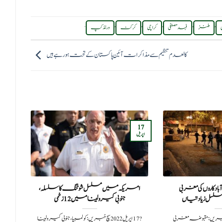
.
,
,
,
,
,
طنز
فہد مصطفی
کراچی
کرکٹ
ورلڈ کپ
کالعدم تنظیم سے مذاکرات آئین پاکستان کے تحت ہورہے ہیں
17
05
اپریل
جون
باد کاروں کی مغربی
امریکہ میں مسلسل شوٹنگ کا سلسلہ ،
ت
سل زیادتیاں
جنوبی کیرولینا میں 12 زخمی
میٹ
روری 2026 سچ خبریں: مقبوضہ مغربی
?️ 17 اپریل 2022سچ خبریں: کولمبیا، جنوبی کیرولینا