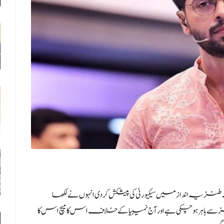
ایت طنزیہ انداز میں سیکیورٹی کی پیشکش کر دی انہوں نے لکھا
یچز سے باہر ہو چکی ہے اور آج نمیبیا کے خلاف اس کا میچ اس کا