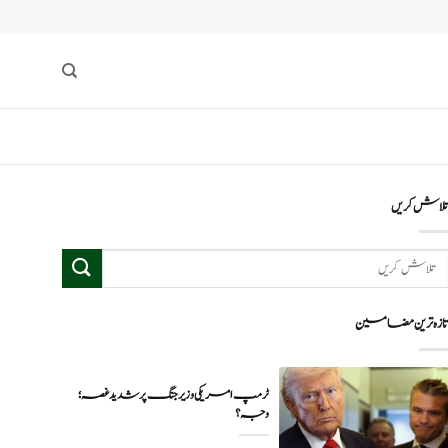
لاش کریں
ازہ ترین مضامین
ٹرمپ امریکی وزیر جنگ پر شدید غصہ؛
وجہ ؟