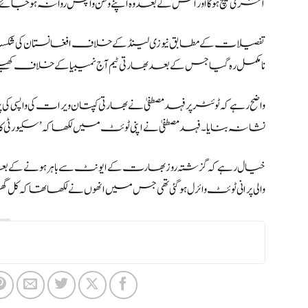
آخری میچ ہوگا اور اس کے بعد وہ اپنے وطن واپس روانہ ہوجائے 
تفصیلات کے مطابق نیوزی لینڈ کے خلاف افغانستان کی
شک
نامکمل رہ گیا جس کے بعد بھارتی ٹیم آج نمیبیا کے خلاف کھیل
واضح رہے کہ ٹوئٹر پر فہد مصطفیٰ نے بھارتی کپتان ویرات کی واپسی کی پ
نشانہ بنایا۔ فہد مصطفیٰ نے اپنی ٹوئٹ میں لکھا کہ ’سکیورٹی کا مس
خیال رہے کہ گزشتہ روز بھارت کے ایونٹ سے باہر ہونے کے بعد
والی پرانی ٹوئٹ وائرل ہوگئی تھی جس میں انھوں نے لکھا تھا کہ کل