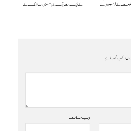
کومت کے فوجیوں نے
کے ایک شاپنگ مال میں فائرنگ کے
ن زد کیا گیا ہے
ویب‌ سائٹ