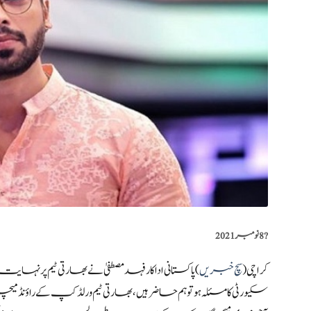
?️
8 نومبر 2021
کراچی (
سچ خبریں
) پاکستانی اداکار فہد مصطفیٰ نے بھارتی ٹیم پر نہ
سکیورٹی کا مسئلہ ہو تو ہم حاضر ہیں، بھارتی ٹیم ورلڈکپ کے راؤنڈ م