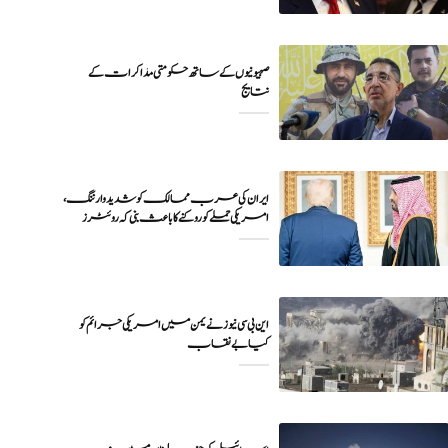
صہیونیوں کے ساتھ حکومتی مذاکرات کے
نتایج
ایران کی عرب ممالک کو شدید وارننگ،
امریکی حملے کو روکنے کا باعث بنی کہ روئٹرز
این بی سی نیوز نے یمن میں امریکی جرائم کو