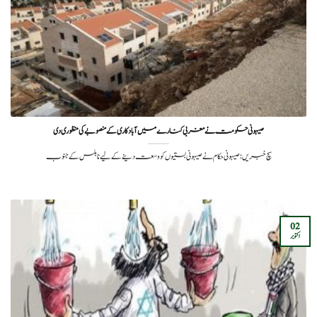
صیہونی حکومت نے مغربی کنارے میں آبادکاری کے منصوبے کی منظوری دی
سچ خبریں: صیہونی حکام نے صیہونی بستیوں کو وسعت دینے کے لیے نابلس کے جنوب
02
اکتوبر