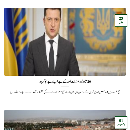
23
جولائی
20 ملین ٹن غلہ برآمد کے لیے تیار ہے:یوکرین
سچ خبریں:روس اور یوکرین کے درمیان اناج اور زرعی مصنوعات کی محفوظ برآمدات دوبارہ شروع
01
دسمبر