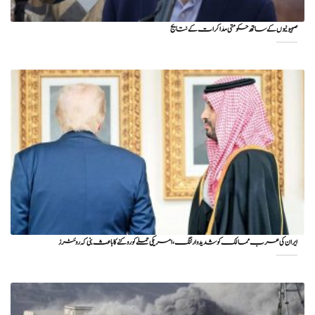
صہیونیوں کے ساتھ حکومتی مذاکرات کے نتایج
ایران کی عرب ممالک کو شدید وارننگ، امریکی حملے کو روکنے کا باعث بنی کہ روئٹرز