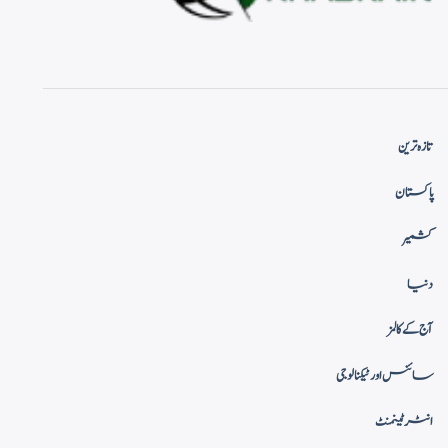
تازہ ترین
پاکستان
کشمیر
دنیا
آج کے کالمز
سائنس اور ٹیکنالوجی
انٹرٹینمنٹ