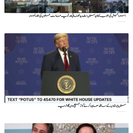
اسرائیل کی جنوب لبنان میں شدید فضائی اور توپ خانہ حملوں کی تازہ لہر
میں ایرانیوں کے ساتھ معاہدہ کرنے کو ترجیح دوں گا : ٹرمپ