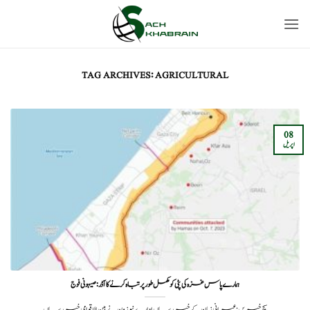
Ski
t
conten
TAG ARCHIVES:
AGRICULTURAL
08
اپریل
ہمارے پاس غزہ کی پٹی کو مکمل طور پر تباہ کرنے کا آڈر: صیہونی فوج
سچ خبریں: عبرانی زبان کے خبر رساں ادارے نیوز ون نے بین الاقوامی خبر رساں