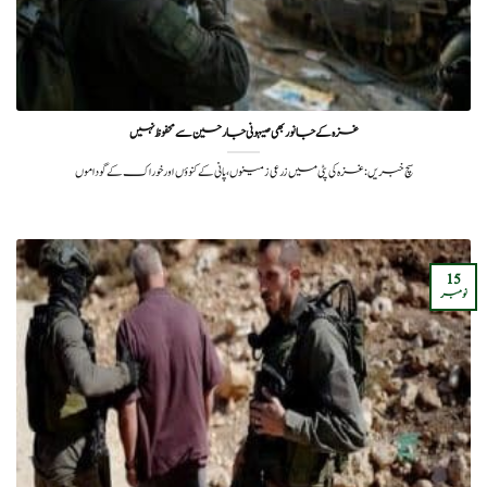
غزہ کے جانور بھی صیہونی جارحین سے محفوظ نہیں
سچ خبریں: غزہ کی پٹی میں زرعی زمینوں، پانی کے کنوؤں اور خوراک کے گوداموں
15
نومبر