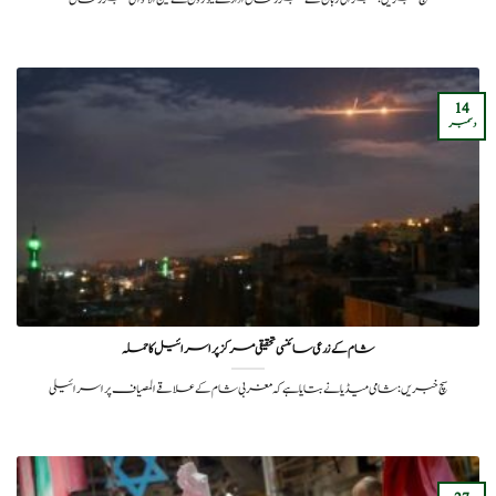
14
دسمبر
شام کے زرعی سائنسی تحقیقی مرکز پر اسرائیل کا حملہ
سچ خبریں: شامی میڈیا نے بتایا ہے کہ مغربی شام کے علاقے المصیاف پر اسرائیلی