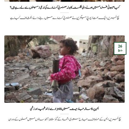
کیا صیہونی غزہ میں ہونے والی شکست کا بدلہ مغربی کنارے کی زرعی زمینوں سے لے رہے ہیں؟
سچ خبریں: ایک ممتاز یورپی میگزین نے مغربی کنارے میں رہنے والے انکشاف کیا ہے
26
مارچ
یمن پر 8 سالہ جارحیت میں 48 ہزار سے زائد شہید اور زخمی
سچ خبریں: یمن کے خلاف جارح سعودی اتحاد کے گذشتہ آٹھ سالوں میں حملوں کے دوران