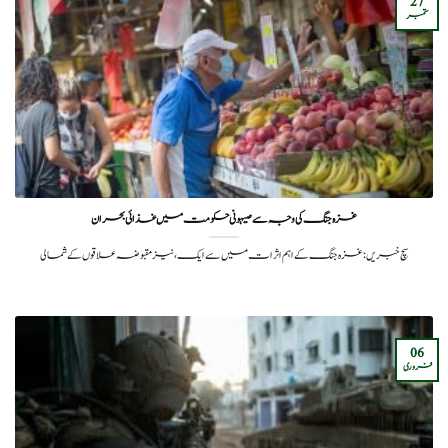
27
ستمبر
غزہ جنگ کی وجہ سے صیہونی حکومت میں غذائی بحران
سچ خبریں: غزہ جنگ کے اہم اثرات میں سے ایک، نیز مقبوضہ علاقوں کے شمالی
06
فروری