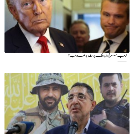
ٹرمپ امریکی وزیر جنگ پر شدید غصہ؛ وجہ ؟