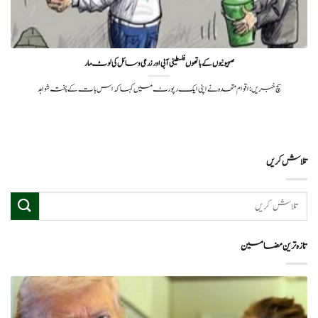
صہیونیوں کے ہاتھوں فلسطینی آبی اور زرعی وسائل کی لوٹ مار
سچ خبریں:اقوام متحدہ نے اپنی ایک رپورٹ میں کہا کہ اس بات کے پختہ شواہد
تلاش کریں
تازہ ترین مضامین