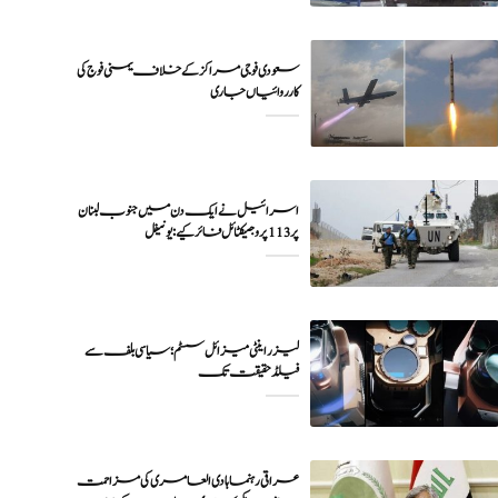
سعودی فوجی مراکز کے خلاف یمنی فوج کی
اسرائیل نے ایک دن میں جنوب لبنان
پر 113 پروجیکٹائل فائر کیے: یونیفل
لیزر اینٹی میزائل سسٹم؛ سیاسی بلف سے
فیلڈ حقیقت تک
عراقی رہنما ہادی العامری کی مزاحمت