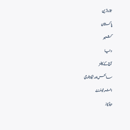
تازہ ترین
پاکستان
کشمیر
دنیا
آج کے کالمز
سائنس اور ٹیکنالوجی
انٹرٹینمنٹ
ویڈیوز