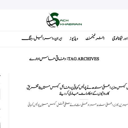
ٹیکنالوجی
انٹرٹینمنٹ
ویڈیوز
ایران ، اسرائیل ، جنگ
TAG ARCHIVES:
وفاقی حساس ادار ے
ت
 کیس، وزیراعلیٰ سندھ نے پولیس کو ہائی پروفائل کیس میں بلاتفریق
کارروائیوں کے احکامات جاری کردیئے
چ خبریں) وزیراعلیٰ سندھ مراد علی شاہ نے مصطفی قتل کیس میں پولیس کوہائی
ت