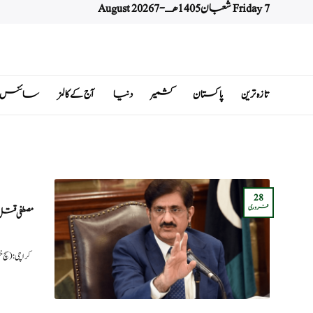
Friday 7 شعبان 1405 هـ - 7 August 2026
Ski
t
conten
تازہ ترین
پاکستان
کشمیر
دنیا
آج کے کالمز
سائنس اور 
28
فروری
مصطفی قتل
کراچی: (س