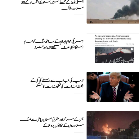
یمنی فوج کے حملے میں سعودی اتحاد کے 58
مزدور ہلاک
امریکی عوام ایران کے ساتھ جنگ کو عدم
ٹرمپ کی جانب سے اسلحے کی کمی کے
انکشافات کی تحقیقات کا حکم
یمن کے مرکز اور مشرق میں ریاض سے منسلک
مزدوروں کے ٹھکانوں پر دھماکے