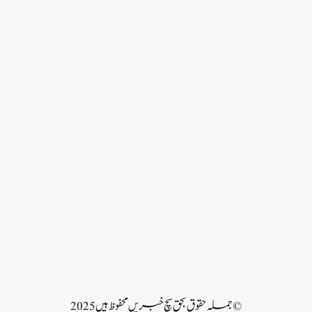
© جملہ حقوق بحق سچ خبریں محفوظ ہیں 2025