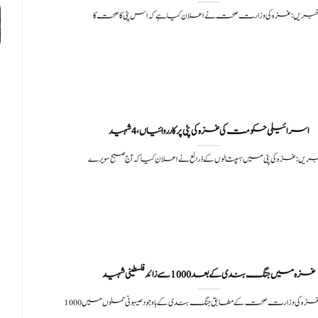
 خبریں: غزہ کی وزارت صحت نے اعلان کیا ہے کہ اس پٹی کا صحت کا
اسرائیلی حکومت کی غزہ کی پٹی پر کارروائیاں، 4 شہید
بریں: غزہ کی پٹی میں ہسپتالوں کے ذرائع نے اعلان کیا کہ آج صبح سویرے
غزہ میں جنگ بندی کے بعد 1000 سے زائد فلسطینی شہید
زہ کی وزارت صحت کے مطابق جنگ بندی کے باوجود صیہونی حملوں میں 1000