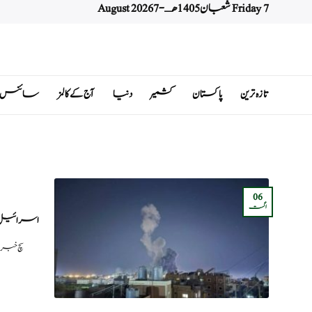
Friday 7 شعبان 1405 هـ - 7 August 2026
Ski
t
conten
تازہ ترین
پاکستان
کشمیر
دنیا
آج کے کالمز
سائنس اور 
06
اگست
اسرائیل ک
سچ خبری