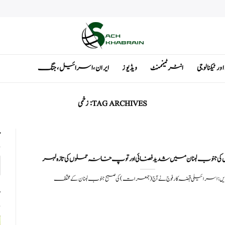
ٹیکنالوجی
انٹرٹینمنٹ
ویڈیوز
ایران ، اسرائیل ، جنگ
TAG ARCHIVES:
زخمی
ت
ی جنوب لبنان میں شدید فضائی اور توپ خانہ حملوں کی تازہ لہر
ں: اسرائیلی قبضہ کار فوج نے آج (جمعرات) کی صبح جنوب لبنان کے مختلف
ت