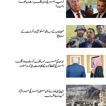
ٹرمپ امریکی وزیر جنگ پر شدید غصہ؛
وجہ ؟
صہیونیوں کے ساتھ حکومتی مذاکرات کے
نتایج
ایران کی عرب ممالک کو شدید وارننگ،
امریکی حملے کو روکنے کا باعث بنی کہ روئٹرز
این بی سی نیوز نے یمن میں امریکی جرائم کو