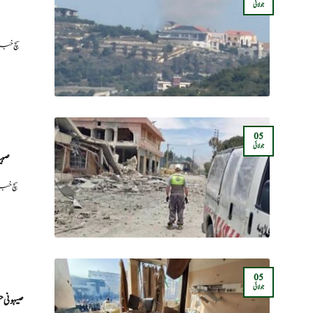
جولائی
سچ خبر
05
جولائی
صہی
سچ خبر
05
جولائی
صیہونی حکو