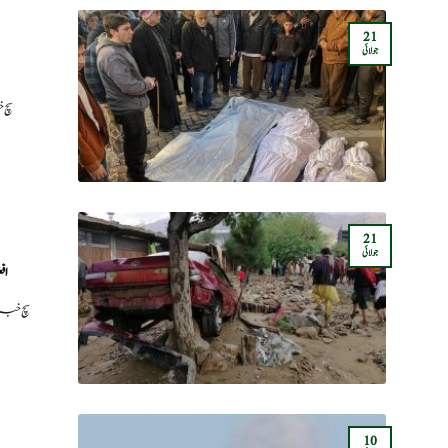
21
جولائی
سچ خب
21
جولائی
افغ
سچ خبر
10