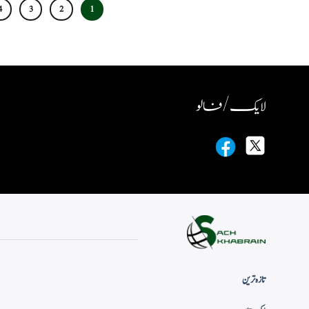
4
3
2
1
لایک / فالو
تازہ ترین