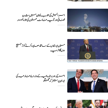
اسرائیل کی جنوب لبنان میں شدید
فضائی اور توپ خانہ حملوں کی تازہ لہر
میں ایرانیوں کے ساتھ معاہدہ کرنے کو ترجیح
دوں گا : ٹرمپ
امریکہ اور برطانیہ کے وزرائے خارجہ کی
ایران پر مشترکہ گفتگو