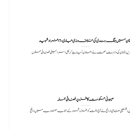
نان میں جنگ بندی کی خلاف ورزی جاری، 7 افراد شہید
یں: لبنان کی وزارت صحت نے اعلان کیا ہے کہ کل اسرائیلی فضائی حملوں
صیہونی حکومت کا غزہ پر فضائی حملہ
: فلسطینی مقامی ذرائع نے آج ہفتہ کو غزہ شہر کے جنوب مغرب میں واقع