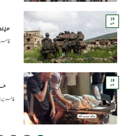
19
جون
جنوبی لبنا
سچ خبری
18
جون
غزہ
سچ خبریں: