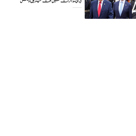
ایرانی مذاکرات میں سخت گیر ہیں: وینس