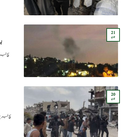
21
جون
لب
سچ خبر
20
جون
سچ خبریں