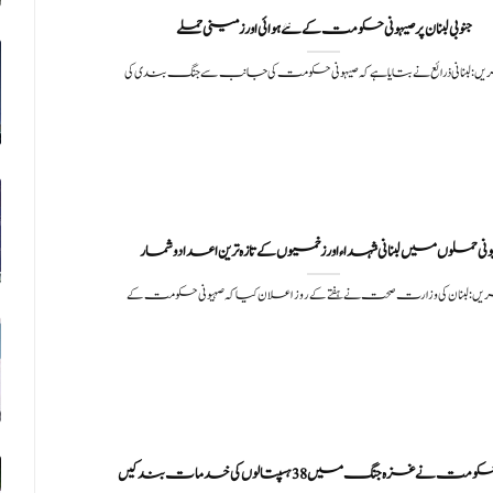
جنوبی لبنان پر صیہونی حکومت کے نئے ہوائی اور زمینی حملے
یں:لبنانی ذرائع نے بتایا ہے کہ صیہونی حکومت کی جانب سے جنگ بندی کی
ونی حملوں میں لبنانی شہداء اور زخمیوں کے تازہ ترین اعداد و شمار
یں:لبنان کی وزارت صحت نے ہفتے کے روز اعلان کیا کہ صہیونی حکومت کے
مت نے غزہ جنگ میں 38 ہسپتالوں کی خدمات بند کیں