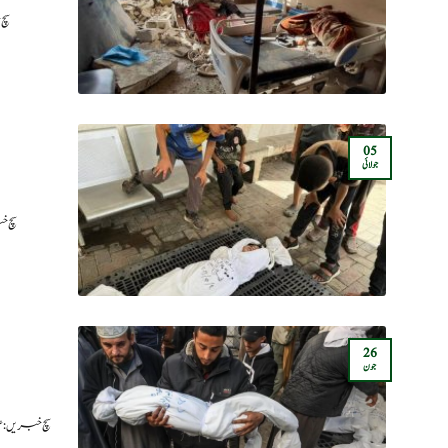
سچ
05
جولائی
سچ خ
26
جون
سچ خبریں:غ