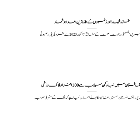
غزہ شہدا اور زخمیوں کے تازہ ترین اعداد و شمار
ریں:فلسطینی وزارت صحت کے مطابق 7 اکتوبر 2023 سے غزہ کی پٹی پر صہیونی
انستان میں تباہ کن سیلاب سے 100 افراد ہلاک و زخمی
یں: افغانستان میں مقامی حکام نے اعلان کیا ہے کہ ملک کے مشرقی صوبہ