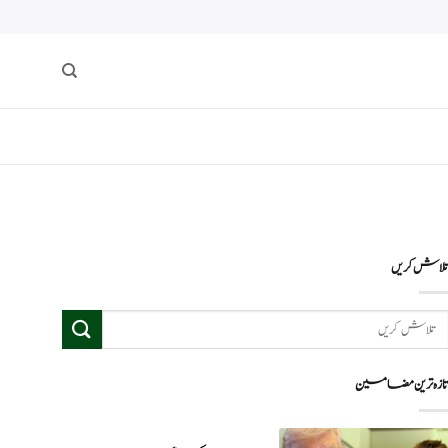
لاش کریں
ازہ ترین مضامین