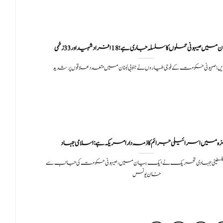
ن میں صیہونی حملوں کا سلسلہ جاری ہے؛ 18 افراد شہید اور 33 زخمی
ں: صہیونی حکومت کے فوجی طیاروں نے جنوبی لبنان میں متعدد علاقوں پر شدید
 میں اسرائیلی جرائم کا ذمہ دار امریکہ ہے : اسلامی جہاد
 فلسطینی جہادی تحریک نے ایک بیان میں، صیہونی حکومت کی جانب سے
خان یونس