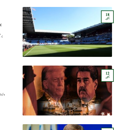
18
اکتوبر
ب
برم
12
اکتوبر
ونزو