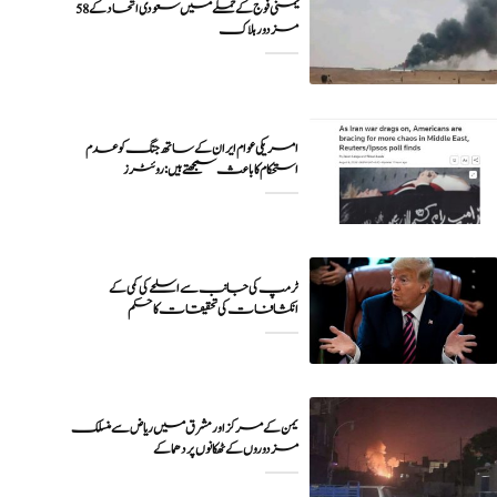
یمنی فوج کے حملے میں سعودی اتحاد کے 58
مزدور ہلاک
امریکی عوام ایران کے ساتھ جنگ کو عدم
ٹرمپ کی جانب سے اسلحے کی کمی کے
انکشافات کی تحقیقات کا حکم
یمن کے مرکز اور مشرق میں ریاض سے منسلک
مزدوروں کے ٹھکانوں پر دھماکے