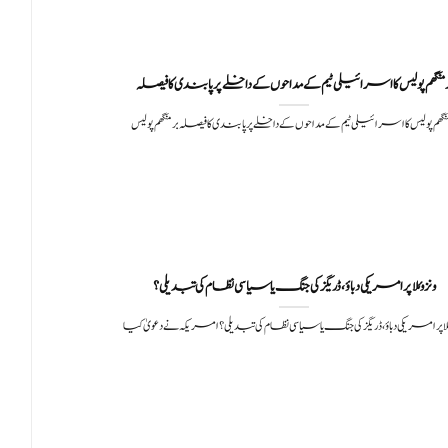
رمنگھم پولیس کا اسرائیلی ٹیم کے مداحوں کے داخلے پر پابندی کا فیصلہ
نگھم پولیس کا اسرائیلی ٹیم کے مداحوں کے داخلے پر پابندی کا فیصلہ برمنگھم پولیس
ونزوئلا پر امریکی دباؤ، ڈریگز کی جنگ یا سیاسی نظام کی تبدیلی؟
ئلا پر امریکی دباؤ،ڈریگز کی جنگ یا سیاسی نظام کی تبدیلی؟ امریکہ نے دعویٰ کیا