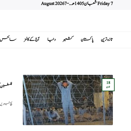
Friday 7 شعبان 1405 هـ - 7 August 2026
Ski
t
conten
تازہ ترین
پاکستان
کشمیر
دنیا
آج کے کالمز
سائنس اور 
18
فلسطین ک
جون
سچ خبریں