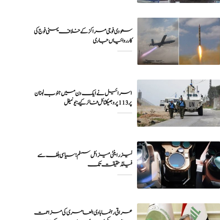
سعودی فوجی مراکز کے خلاف یمنی فوج کی
اسرائیل نے ایک دن میں جنوب لبنان
پر 113 پروجیکٹائل فائر کیے: یونیفل
لیزر اینٹی میزائل سسٹم؛ سیاسی بلف سے
فیلڈ حقیقت تک
عراقی رہنما ہادی العامری کی مزاحمت