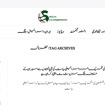
ٹیکنالوجی
انٹرٹینمنٹ
ویڈیوز
ایران ، اسرائیل ، جنگ
TAG ARCHIVES:
خطرناک
ت
ی تحریکِ احرار: اسرائیلی ریاست کی نئی پالیسیوں سے اسیران کے
خلاف جنگ مزید شدت اختیار کر رہی ہے
: فلسطین کی "تحریکِ احرار” نے ایک بیان میں کہا ہے کہ اسرائیلی
ریاست
ت