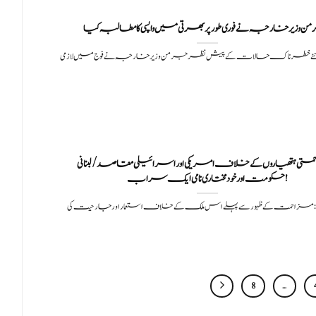
 وزیر خارجہ نے فوری طور پر بھرتی میں واپسی کا مطالبہ کیا
نئے خطرناک حالات کے پیش نظر جرمن وزیر خارجہ نے فوج میں لازمی
تی ہتھیاروں کے خلاف امریکی اور اسرائیلی مقاصد/لبنانی
حکومت اور خودمختاری نامی ایک سراب!
: مزاحمت کے ظہور سے پہلے اس ملک کے خلاف استعمار اور جارحیت کی
8
…