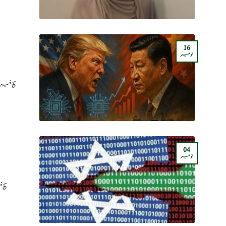
16
نومبر
سچ خبری
04
نومبر
سچ 