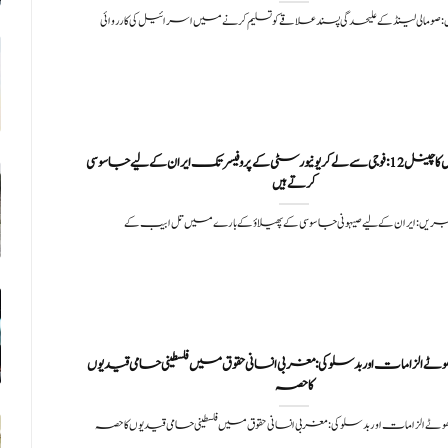
 صومالی لینڈ کے علیحدگی پسند علاقے کو تسلیم کرنے میں اسرائیل کی کارروائی
اسرائیل کا چینل 12: فوجی سے لے کر یونیورسٹی کے پروفیسر تک ایران کے لیے جاسوسی
کرتے ہیں
بریں: ایران کے لیے صیہونی جاسوسی کے پھیلاؤ کے بارے میں تل ابیب کے
، جھوٹے الزامات اور بدسلوکی: مغربی انسانی حقوق میں فلسطینی حامی قیدیوں
کا حصہ
، جھوٹے الزامات اور بدسلوکی: مغربی انسانی حقوق میں فلسطینی حامی قیدیوں کا حصہ