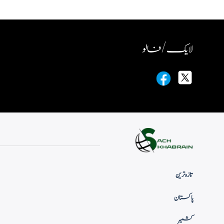
لایک / فالو
تازہ ترین
پاکستان
کشمیر