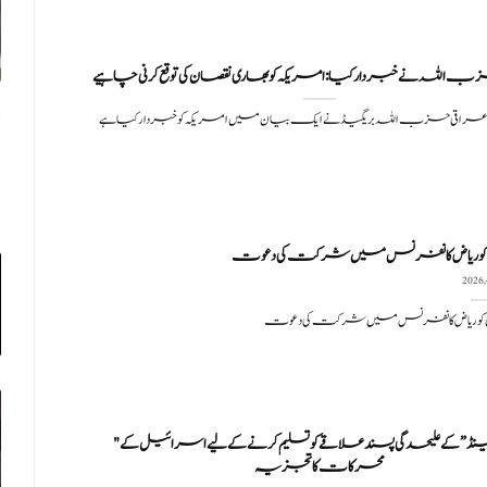
اللہ نے خبردار کیا: امریکہ کو بھاری نقصان کی توقع کرنی چاہیے
 عراقی حزب اللہ بریگیڈ نے ایک بیان میں امریکہ کو خبردار کیا ہے
ں کو ریاض کانفرنس میں شرکت کی دعوت
ں کو ریاض کانفرنس میں شرکت کی دعوت
"صومالی لینڈ” کے علیحدگی پسند علاقے کو تسلیم کرنے کے لیے اسرائیل کے
محرکات کا تجزیہ