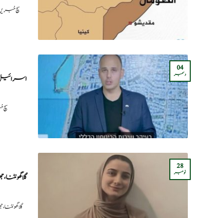
سچ خبریں:
04
دسمبر
سچ خ
28
نومبر
گلا گھونٹنا
گلا گھونٹنا