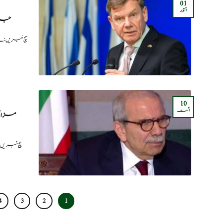
01
اکتوبر
جرمن
سچ خبریں: 
10
اگست
مزاحم
سچ خبریں
4
3
2
1