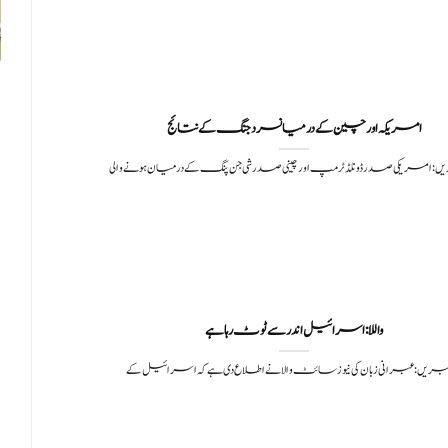
امریکہ اور چین کے درمیانسرد جنگ کے نتائج
ں: امریکی صدر ڈونلڈ ٹرمپ اور چینی صدر شی جن پنگ کے درمیان ہونے والی
واللا: اسرائیل اندر سے ٹوٹ رہا ہے
خبریں: عبرانی زبان کی نیوز سائٹ والا نے اطلاع دی ہے کہ اسرائیل کے