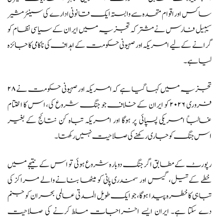
ساکس اور اقوام متحدہ سے وابستہ ایک قانونی ادارے کی سینئر مشیر
سیبیل فارس نے مشترکہ تجزیہ میں ایران کے سیاسی نظام کو
گرانے کے لیے امریکہ اور صہیونی حکومت کے اہداف کی ناکامی کا جائزہ
لیا ہے۔
تجزیہ میں کہا گیا ہے کہ امریکہ اور صہیونی حکومت نے ۲۸
فروری ۲۰۲۶ کو ایران کے خلاف جو جنگ شروع کی، اس کا اختتام
غالباً امریکی پسپائی پر ہوگا اور امریکہ تباہ کن نتائج کے بغیر
اس جنگ کو جاری رکھنے کی صلاحیت نہیں رکھتا۔
رپورٹ کے مطابق اگر جنگ دوبارہ شروع ہوئی تو اس کے نتیجے میں
خطے کے تیل، گیس اور سمندری پانی کو میٹھا بنانے والے مراکز کی
تباہی کا خطرہ پیدا ہوگا، جو ایک طویل المدتی عالمی بحران کو جنم
دے سکتا ہے۔ ایران ایسے اخراجات مسلط کرنے کی صلاحیت