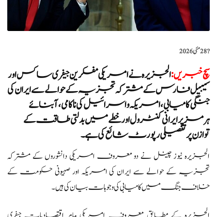
?️
28 مئی 2026
سچ خبریں
:
الجزیرہ نے امریکی مفکرین جیفری ساکس اور
سیبیل فارس کے مشترکہ تجزیہ کے حوالے سے ایران کی
جنگی کامیابی، امریکہ و اسرائیل کی ناکامی، آبنائے
ہرمز پر ایرانی کنٹرول اور خطے میں بدلتی طاقت کے
توازن پر تفصیلی رپورٹ شائع کی ہے۔
الجزیرہ نیوز چینل نے دو معروف امریکی دانشوروں کے مشترکہ
تجزیہ کے حوالے سے ایران کی امریکہ اور صہیونی حکومت کے
خلاف جنگ میں کامیابی کی وجوہات بیان کی ہیں۔
الجزیرہ کے مطابق معروف امریکی ماہرِ اقتصادیات جیفری