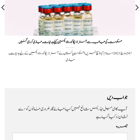
حکومت کی جانب سے آسٹرازنیکا کورونا ویکسین کیلیے ہدایات جاری کردی گئیں
?️ 24 مارچ 2021اسلام آباد(سچ خبریں)حکومتِ پاکستان نے آسٹرازنیکا کورونا ویکسین کے لیے ہدایات
جاری
جواب دیں
آپ کا ای میل ایڈریس شائع نہیں کیا جائے گا۔
ضروری خانوں کو
*
سے
نشان زد کیا گیا ہے
تبصرہ
*