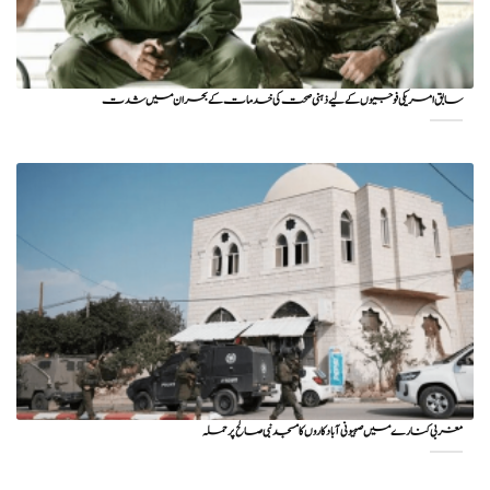
سابق امریکی فوجیوں کے لیے ذہنی صحت کی خدمات کے بحران میں شدت
مغربی کنارے میں صہیونی آبادکاروں کا مسجد نبی صالح پر حملہ