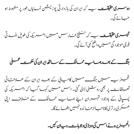
دوسری حقیقت
یہ کہ ایران کی بازدارتی پوزیشن نمایاں طور پر مضبوط ہو
جائے گی۔
تیسری حقیقت
یہ کہ خلیج فارس میں امریکہ کی طویل المدتی
فوجی موجودگی میں واضح کمی آئے گی۔
جنگ کے بعد ہمسایہ ممالک کے ساتھ ایران کی حکمت عملی
تجزیہ میں جنگ میں کامیابی کے بعد ایران کے علاقائی
تعلقات پر بھی روشنی ڈالی گئی۔ اس میں کہا گیا کہ امریکہ کی
پسپائی کے باوجود تہران اپنے ہمسایہ ممالک کے خلاف اپنی
عسکری برتری کا ناجائز فائدہ نہیں اٹھائے گا۔
الجزیرہ نے اس کی دو بڑی وجوہات بیان کیں۔