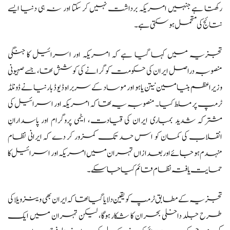
رکھتا ہے جنہیں امریکہ برداشت نہیں کر سکتا اور نہ ہی دنیا ایسے
نتائج کی متحمل ہو سکتی ہے۔
تجزیہ میں کہا گیا ہے کہ امریکہ اور اسرائیل کا جنگی
منصوبہ دراصل ایران کی حکومت کو گرانے کی کوشش تھا، جسے صہیونی
وزیراعظم بنیامین نیتن یاہو اور موساد کے سربراہ ڈیوڈ بارنیا نے ڈونلڈ
ٹرمپ پر مسلط کیا۔ منصوبہ یہ تھا کہ امریکہ اور اسرائیل کی
مشترکہ شدید بمباری ایران کی قیادت، ایٹمی پروگرام اور پاسدارانِ
انقلاب کی کمان کو اس حد تک کمزور کر دے کہ ایرانی نظام
منہدم ہو جائے اور بعد ازاں تہران میں امریکہ اور اسرائیل کا
حمایت یافتہ نظام قائم کیا جا سکے۔
تجزیہ کے مطابق ٹرمپ کو یقین دلایا گیا تھا کہ ایران بھی وینزویلا کی
طرح جلد داخلی بحران کا شکار ہوگا، لیکن تہران میں ایک