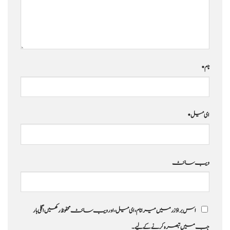
نام
*
ای میل
*
ویب‌ سائٹ
اس براؤزر میں میرا نام، ای میل، اور ویب سائٹ محفوظ رکھیں اگلی بار
جب میں تبصرہ کرنے کےلیے۔