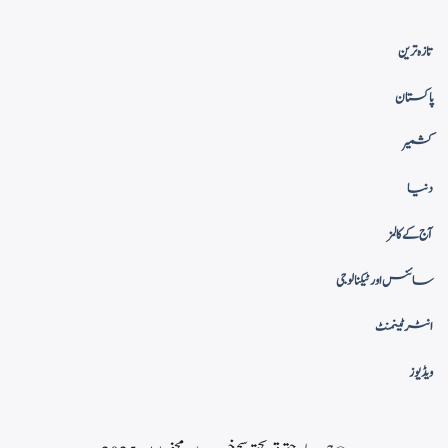
تازہ ترین
پاکستان
کشمیر
دنیا
آج کے کالمز
سائنس اور ٹیکنالوجی
انٹرٹینمنٹ
ویڈیوز