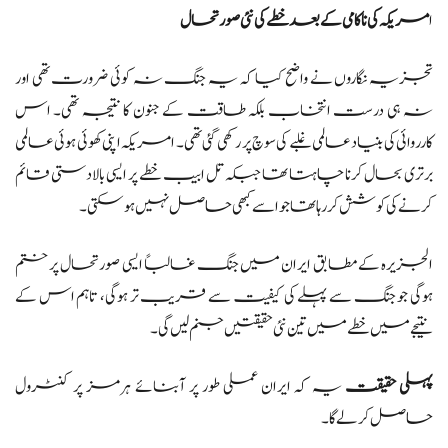
ا
مریکہ کی ناکامی کے بعد خطے کی نئی صورتحال
تجزیہ نگاروں نے واضح کیا کہ یہ جنگ نہ کوئی ضرورت تھی اور
نہ ہی درست انتخاب بلکہ طاقت کے جنون کا نتیجہ تھی۔ اس
کارروائی کی بنیاد عالمی غلبے کی سوچ پر رکھی گئی تھی۔ امریکہ اپنی کھوئی ہوئی عالمی
برتری بحال کرنا چاہتا تھا جبکہ تل ابیب خطے پر ایسی بالادستی قائم
کرنے کی کوشش کر رہا تھا جو اسے کبھی حاصل نہیں ہو سکتی۔
الجزیرہ کے مطابق ایران میں جنگ غالباً ایسی صورتحال پر ختم
ہوگی جو جنگ سے پہلے کی کیفیت سے قریب تر ہوگی، تاہم اس کے
نتیجے میں خطے میں تین نئی حقیقتیں جنم لیں گی۔
پہلی حقیقت
یہ کہ ایران عملی طور پر آبنائے ہرمز پر کنٹرول
حاصل کر لے گا۔