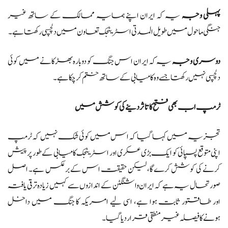
پہلی وجہ
یہ کہ ایران اپنے ہمسایہ ممالک کے ساتھ غیر
جنگی ماحول میں طویل المدتی اسٹریٹجک تعاون میں دلچسپی رکھتا ہے۔
دوسری وجہ
یہ کہ ایران اس جنگ کو دوبارہ بھڑکانے میں کوئی
دلچسپی نہیں رکھتا جسے وہ کامیابی کے ساتھ ختم کر چکا ہے۔
ٹرمپ اب بھی فتح کا تاثر دینے کی کوشش میں
تجزیہ میں کہا گیا کہ اس میں کوئی شک نہیں کہ ٹرمپ
اپنی متوقع پسپائی کو ایک بڑی عسکری اور اسٹریٹجک کامیابی کے طور پر پیش
کرنے کی کوشش کرے گا، لیکن حقیقت اس کے برعکس ہے۔ اصل
صورتحال یہ ہے کہ ایران واشنگٹن کے اندازوں سے کہیں زیادہ ترقی یافتہ
اور طاقتور ثابت ہوا ہے، اسی لیے امریکہ کا جنگ میں داخل
ہونے کا فیصلہ غیر منطقی قرار دیا گیا۔