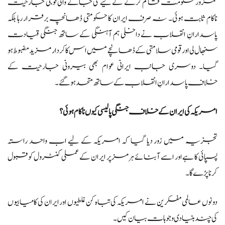
کمزور حکومت قائم کرنے کے لیے کی جانے والی فوجی جارحیت
ناکام ثابت ہوئی۔ نہ صرف ایران کا حکومتی ڈھانچہ برقرار رہا بلکہ
پاسدارانِ انقلاب نے داخلی ہم آہنگی کے ساتھ جنگی قیادت
سنبھال لی اور قومی سلامتی کے ڈھانچے میں اس کا کردار مزید مضبوط ہو
گیا۔ دوسری جانب ایرانی عوام بھی بیرونی جارحیت کے
خلاف پاسدارانِ انقلاب کے ساتھ متحد ہو گئے۔
امریکہ کی ایران کے خلاف جنگی پالیسی کیوں ناکام ہوئی؟
تجزیہ میں زور دیا گیا کہ امریکہ کے لیے اب واحد راستہ
پسپائی کا ہے اور اسے آبنائے ہرمز پر ایران کے عملی کنٹرول کو قبول
کرنا پڑے گا۔
دونوں عالمی مفکرین نے امریکہ کی تباہ کن غلطیوں اور ایران کی کامیابیوں
کی چند بنیادی وجوہات بیان کیں۔