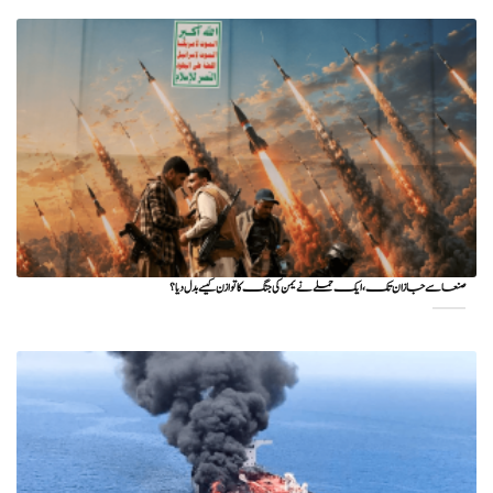
صنعا سے جازان تک، ایک حملے نے یمن کی جنگ کا توازن کیسے بدل دیا؟