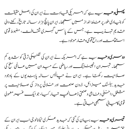
پہلی وجہ
یہ ہے کہ امریکی قیادت نے ایران کی اصل حقیقت
کو بنیادی طور پر غلط انداز میں سمجھا۔ ایران پانچ ہزار سالہ تاریخ رکھنے والی
قدیم تہذیب ہے، جس کے پاس گہری ثقافت، مضبوط قومی
استقامت اور راسخ قومی وقار موجود ہے۔
دوسری وجہ
یہ ہے کہ امریکہ نے ایران کی تکنیکی ترقی کو شدید کم
سمجھا۔ تہران انجینئرنگ اور ریاضی کے میدان میں عالمی سطح کی
صلاحیت رکھتا ہے۔ ایران نے چالیس سالہ پابندیوں کے باوجود
جدید بیلسٹک میزائل، ڈرون صنعت اور خلائی پرواز کی صلاحیت پر
مشتمل داخلی دفاعی و صنعتی ڈھانچہ تیار کیا، جو ایک غیرمعمولی
قومی کامیابی سمجھی جاتی ہے۔
تیسری وجہ
یہ بیان کی گئی کہ جدید عسکری ٹیکنالوجی اب ایران کے