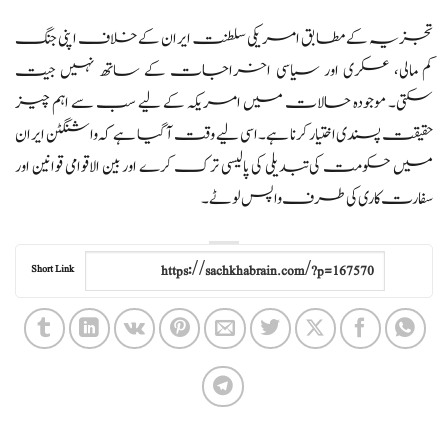
تجزیہ کے مطابق امریکی سلطنت ایران کے خلاف اپنی جنگ
کم مالی، عسکری اور سیاسی اخراجات کے ساتھ نہیں جیت
سکتی۔ موجودہ حالات میں امریکہ کے لیے سب سے اہم چیز
حقیقت پسندی اختیار کرنا ہے۔ اسی لیے وقت آ گیا ہے کہ واشنگٹن ایران
میں حکومت کی تبدیلی کی پالیسی ترک کرے اور بین الاقوامی قوانین اور
سفارت کاری کی طرف واپس لوٹے۔
Short Link