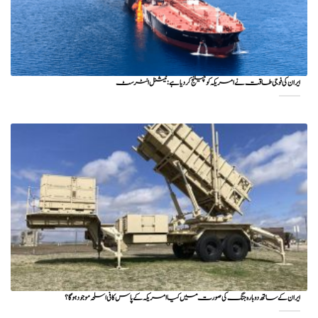
ایران کی فوجی طاقت نے امریکہ کو چیلنج کر دیا ہے: نیشنل انٹرسٹ
ایران کے ساتھ دوبارہ جنگ کی صورت میں کیا امریکہ کے پاس کافی اسلحہ موجود ہوگا؟