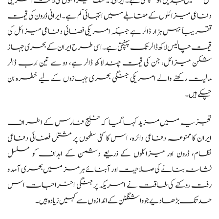
حق میں تبدیل ہو چکی ہے۔ ایرانی بیلسٹک میزائلوں کی لاگت امریکی
دفاعی میزائلوں کے مقابلے میں انتہائی کم ہے۔ ایرانی ڈرون کی قیمت
تقریباً بیس ہزار ڈالر ہے جبکہ امریکی فضائی دفاعی میزائل کی
قیمت چالیس لاکھ ڈالر تک پہنچتی ہے۔ اسی طرح ایران کے بحری جہاز
شکن میزائل، جن کی قیمت چند لاکھ ڈالر ہے، دو سے تین ارب ڈالر
مالیت رکھنے والے امریکی جنگی بحری جہازوں کے لیے خطرہ بن
چکے ہیں۔
تجزیہ میں مزید کہا گیا کہ خلیج فارس کے اطراف
ایران کا ممنوعہ دفاعی دائرہ، اس کا کئی سطحوں پر مشتمل فضائی دفاعی
نظام، ڈرون اور میزائلوں کے ذریعے دشمن کے اہداف کو مسلسل
نشانہ بنانے کی صلاحیت اور آبنائے ہرمز میں بحری آمد و
رفت روکنے کی طاقت نے امریکہ پر جنگی اخراجات اس
حد تک بڑھا دیے جو واشنگٹن کے اندازوں سے کہیں زیادہ ہیں۔