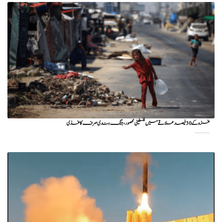
غزہ کے 30 فیصد علاقے میں فلسطینی محصور، جنگ بندی صرف کاغذی