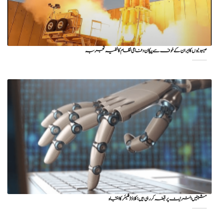
صیہونیوں کا ایران کے خوف سے پیکان دفاعی نظام کا خفیہ تجربہ
مشینیں انٹرنیٹ پر قبضہ کر رہی ہیں؛ کلاؤڈ فلیئر کا انتباہ