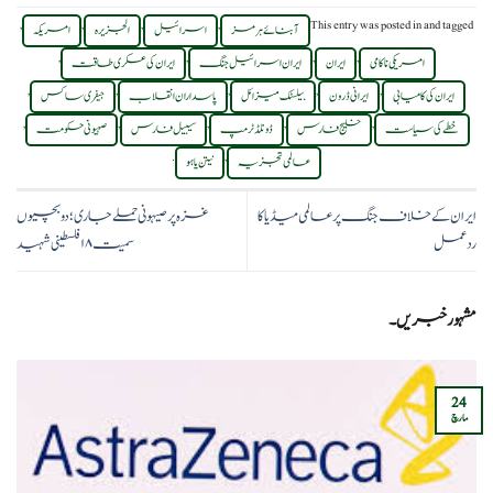
,
,
,
,
This entry was posted in
and tagged
آبنائے ہرمز
اسرائیل
الجزیرہ
امریکہ
,
,
,
,
امریکی ناکامی
ایران
ایران اسرائیل جنگ
ایران کی عسکری طاقت
,
,
,
,
,
ایران کی کامیابی
ایرانی ڈرون
بیلسٹک میزائل
پاسداران انقلاب
جیفری ساکس
,
,
,
,
,
خطے کی سیاست
خلیج فارس
ڈونلڈ ٹرمپ
سیبیل فارس
صہیونی حکومت
.
,
عالمی تجزیہ
نیتن یاہو
ایران کے خلاف جنگ پر عالمی میڈیا کا
غزہ پر صیہونی حملے جاری؛ دو بچیوں
ردعمل
سمیت ۱۸ فلسطینی شہید
مشہور خبریں۔
24
مارچ