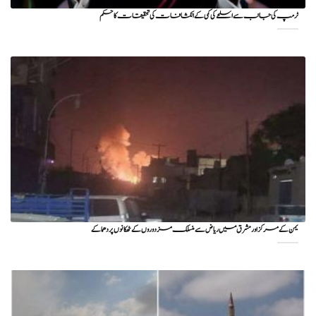
ٹرمپ کی جانب سے اسلحے کی کمی کے انکشافات کی تحقیقات کا حکم
یمن کے مرکز اور مشرق میں ریاض سے منسلک مزدوروں کے ٹھکانوں پر دھماکے