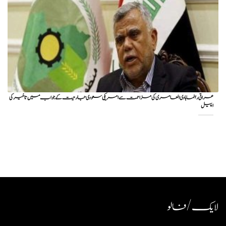
عراقی رہنما ہادی العامری کی مزاحمت سے امریکی سعودی جارحیت کے جواب میں تاخیر کی
اپیل
لایک / فالو