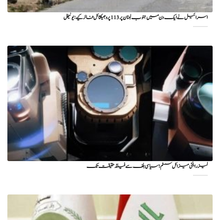
اسرائیل نے ایک دن میں جنوب لبنان پر 113 پروجیکٹائل فائر کیے: یونیفل
لیزر اینٹی میزائل سسٹم؛ سیاسی بلف سے فیلڈ حقیقت تک