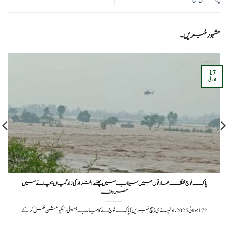
مشہور خبریں۔
17
جولائی
پاک فوج مختلف علاقوں میں سیلاب میں پھنسے افراد کی زندگیاں بچانے میں
مصروف
?️ 17 جولائی 2025راولپنڈی (سچ خبریں) پاک فوج نے کامیاب ہیلی ریسکیو مشن مکمل کرکے