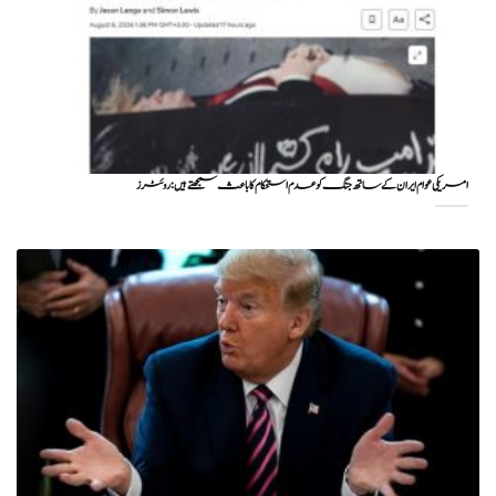
امریکی عوام ایران کے ساتھ جنگ کو عدم استحکام کا باعث سمجھتے ہیں: روئٹرز