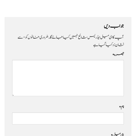
جواب دیں
آپ کا ای میل ایڈریس شائع نہیں کیا جائے گا۔
ضروری خانوں کو
*
سے
نشان زد کیا گیا ہے
تبصرہ
*
نام
*
ای میل
*