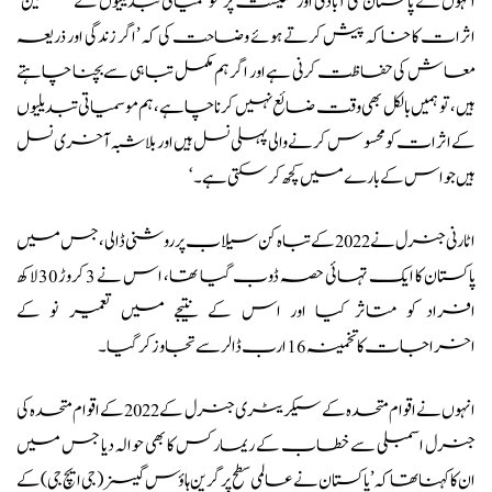
انہوں نے پاکستان کی آبادی اور معیشت پر موسمیاتی تبدیلیوں کے ’سنگین‘
اثرات کا خاکہ پیش کرتے ہوئے وضاحت کی کہ ’اگر زندگی اور ذریعہ
معاش کی حفاظت کرنی ہے اور اگر ہم مکمل تباہی سے بچنا چاہتے
ہیں، تو ہمیں بالکل بھی وقت ضائع نہیں کرنا چاہے، ہم موسمیاتی تبدیلیوں
کے اثرات کو محسوس کرنے والی پہلی نسل ہیں اور بلاشبہ آخری نسل
ہیں جو اس کے بارے میں کچھ کر سکتی ہے۔‘
اٹارنی جنرل نے 2022 کے تباہ کن سیلاب پر روشنی ڈالی، جس میں
پاکستان کا ایک تہائی حصہ ڈوب گیا تھا، اس نے 3 کروڑ 30 لاکھ
افراد کو متاثر کیا اور اس کے نتیجے میں تعمیر نو کے
اخراجات کا تخمینہ 16 ارب ڈالر سے تجاوز کر گیا۔
انہوں نے اقوام متحدہ کے سیکریٹری جنرل کے 2022 کے اقوام متحدہ کی
جنرل اسمبلی سے خطاب کے ریمارکس کا بھی حوالہ دیا جس میں
ان کا کہنا تھا کہ ’پاکستان نے عالمی سطح پر گرین ہاؤس گیسز (جی ایچ جی) کے