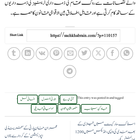
والے نقصانات سے روک تھام کی ذمہ داری ٹریٹیز کی ذمہ داریوں
کے ساتھ کام کرتی ہے اور قابل اطلاق بین الاقوامی قانون کا حصہ ہے۔
Short Link
,
,
,
This entry was posted in
and tagged
آئی سی جے
اٹارنی جنرل
انسانی نسل
.
,
,
تباہ کن سیلاب
منصور عثمان اعوان
موسمیاتی تبدیلی
اسٹاک مارکیٹ میں تیزی کے
عمران خان پارٹی کے ’فرینڈلی
بعد مندی کی واپسی، انڈیکس میں 1200
اپوزیشن‘ کے کردار سے نالاں
پوائنٹس کمی