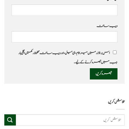
ویب‌ سائٹ
اس براؤزر میں میرا نام، ای میل، اور ویب سائٹ محفوظ رکھیں اگلی بار
جب میں تبصرہ کرنے کےلیے۔
تلاش کریں