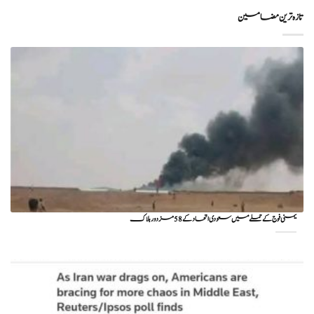
تازہ ترین مضامین
یمنی فوج کے حملے میں سعودی اتحاد کے 58 مزدور ہلاک