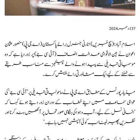
?️
13 دسمبر 2024
اسلام آباد: (
سچ خبریں
) اٹارنی جنرل برائے پاکستان (اے جی پی) منصور عثمان
اعوان نے بین الاقوامی عدالت انصاف (آئی سی جے) پر زور دیا ہے کہ وہ
موسمیاتی تبدیلی سے پیدا ہونے والے چیلنجز سے مناسب طریقے
سے نمٹنے کے لیے ایک مشاورتی رائے پیش کرے۔
میڈیا رپورٹس کے مطابق
اے جی پی نے ماحولیاتی تبدیلی پر ’آئی سی جے‘ کی
عوامی سماعت میں اپنے خطاب کے دوران زور دیتے ہوئے کہا کہ
’انسانی نسل کے لیے، آب و ہوا کی ہنگامی صورتحال پر آنکھیں بند کرنا اور
نظریں پھیر لینا اب کوئی آپشن نہیں رہا ہے۔‘