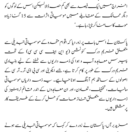
اخراج میں ایک فیصد سے بھی کم حصہ ڈالا لیکن اس کے لوگوں کو
دیگر ممالک کے مقابلے میں موسمیاتی اثرات سے 15 گنا زیادہ
موت کا سامنا کرنا پڑ رہا ہے۔‘
پاکستان نے اس بات پر زور دیا کہ اقوام متحدہ کے موسمیاتی تبدیلی سے
متعلق فریم ورک کنونشن (یو این ایف سی سی سی) کے تحت
پیرس معاہدہ آب و ہوا کی ذمہ داریوں سے نمٹنے کے لیے بنیادی
فریم ورک کے طور پر کام کرتا ہے، جسے ایکویٹی اور سی بی ڈی آر۔آر سی کے
اصولوں کے ساتھ ہم آہنگ ہونا چاہیے۔ یہ ذمہ داریاں موسمیاتی
مالیات، تخفیف، تعاون، اور ان معاہدوں کے اندر قائم ٹریٹیز کی
ذمہ داریوں سے متعلق تنازعات کو حل کرنے کے طریقہ کار
پر مشتمل ہیں۔
مزید برآں، پاکستان نے زور دے کر کہا کہ موسمیاتی تبدیلی سے ہونے