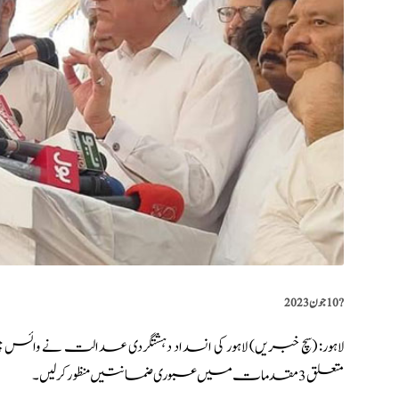
?️
10 جون 2023
لاہور: (
سچ خبریں
متعلق 3 مقدمات میں عبوری ضمانتیں منظور کرلیں۔