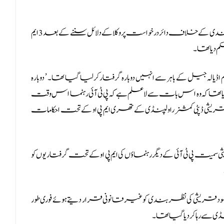
18 مئی کو اسلام آباد ہائیکورٹ نے شاہ محمود قریشی کی نظر بندی کے خلاف دائر درخواست پروکلا کے دلائل سننے کے بعد 3 ایم
م دیا تھا۔
ھا تاہم اڈیالہ جیل کے باہر سے انہیں دوبارہ گرفتار کرلیا گیا تھا۔ ’ دوبارہ
ایا تھا کہ وہ اس بات سے لاعلم ہے کہ پی ٹی آئی رہنما اس وقت
 قریشی ڈپٹی کمشنر راولپنڈی کے تھری ایم پی او کے تحت احکامات
ی سمیت پی ٹی آئی کے دیگر رہنماؤں کی ایم پی او کے تحت گرفتاریوں کو
شاہ محمود قریشی کی نظربندی کو غیرقانونی قرار دیتے ہوئے فوری طور
ی سے رہا کردیا گیا تھا۔