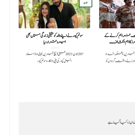
جون
اگست
یت فراہم کرنے کے
سونم کپورنے اپنے والد کو حقیقی زندگی میں بھی
افغا
 کا اہم انکشاف
ہیرو قرار دیا
202کراچی(سچ خبریں) محکمہ انسداد
?️ 20 جون 2021ممبئی (سچ خبریں)بالی ووڈ اسٹار
جرز نے دہشت گردوں کو
انیل کپور کی بیٹی اداکارہ سونم کپور
وز
ن زد کیا گیا ہے