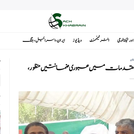
ٹیکنالوجی
انٹرٹینمنٹ
ویڈیوز
ایران ، اسرائیل ، جنگ
تان
ت
ت