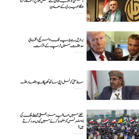
دشمن کو جنوب لبنان سے مکمل طور پر انخلاء کرنا
ہوگا: نبیہ بری کے معاون
برازیل سے یورپ تک؛ امریکی انتخابی
خطے میں حالیہ مزاحمتی حملے ملک کی
ڈیٹرنس کو مضبوط کرنے میں کیوں مدد کرتے
ہیں؟