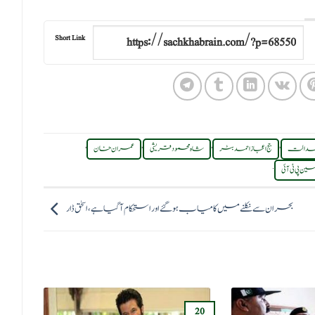
Short Link
,
,
,
,
دی عدالت
جج اعجاز احمد بٹر
شاہ محمود قریشی
عمران خان
.
 پی ٹی آئی
بحران سے نکلنے میں کامیاب ہو گئے اور استحکام آ گیا ہے، اسحٰق ڈار
20
13