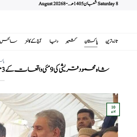
Saturday 8 شعبان 1405 هـ - 8 August 2026
Ski
t
conten
تازہ ترین
پاکستان
کشمیر
دنیا
آج کے کالمز
سائنس اور 
پاکس
شاہ محمود قریشی کی 9 مئی واقعات کے 3 مقدمات میں عبوری ضمانتیں منظور،
10
جون