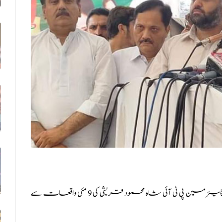
) لاہور کی انسداد دہشتگردی عدالت نے وائس چیئرمین پی ٹی آئی شاہ محمود قریشی کی 9 مئی واقعات سے