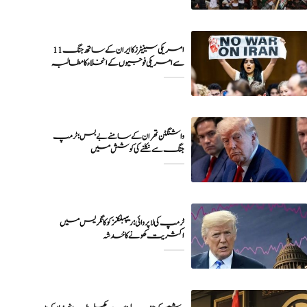
11 امریکی سینیٹرز کا ایران کے ساتھ جنگ
واشنگٹن تهران کے سامنے بے بس؛ ٹرمپ
جنگ سے نکلنے کی کوشش میں
ٹرمپ کی لا پروائی؛ ریپبلکنز کو کانگریس میں
اکثریت کھونے کا خدشہ