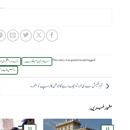
,
This entry was posted in
and tagged
اسلام آباد ہائیکورٹ
انسداد دہشتگر
وائس چیئرمین
تم الکیشن نہ ہی لڑو تو اچھا رہے گا؛بولٹن کا ٹرمپ کو مشورہ
مشہور خبریں۔
11
12