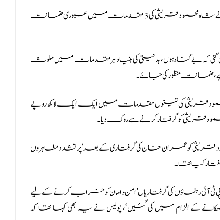
کے جج اعجاز احمد بٹر نے شاہ محمود قریشی کی 3 مقدمات میں عبوری ضمانت
 کہ بے گناہ ہوں، بد نیتی کی بنیاد ہر مقدمات میں ملوث
ے، ضمانت منظور کی جائے۔
 کرتے ہوئے 27 جون تک شاہ محمود قریشی کی تینوں مقدمات میں ایک ایک لاکھ روپے
حمود قریشی کو گرفتار کرنے سے روک دیا۔
حمود قریشی کو عمران خان کی گرفتاری کے بعد ’پر تشدد مظاہروں
ی آئی رہنماؤں کی گرفتاریاں ’امن و امان کو خراب کرنے کے لیے
ڑھکانے کے الزام میں کی گئیں‘، پولیس نے یہ بھی کہا تھا کہ