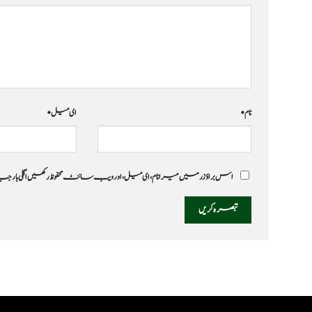
نام
*
ای میل
*
اس براؤزر میں میرا نام، ای میل، اور ویب سائٹ محفوظ رکھیں اگلی بار