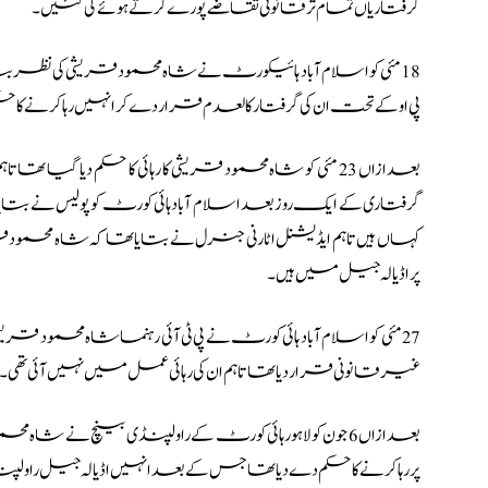
گرفتاریاں تمام تر قانونی تقاضے پورے کرتے ہوئے کی گئیں۔
پی او کے تحت ان کی گرفتار کالعدم قرار دے کر انہیں رہا کرنے کا حک
بعدازاں 23 مئی کو شاہ محمود قریشی کا رہائی کا حکم دیا گیا ت
گرفتاری کے ایک روز بعد اسلام آباد ہائی کورٹ کو پولیس نے بت
کہاں ہیں تاہم ایڈیشنل اٹارنی جنرل نے بتایا تھا کہ شاہ محمود
پر اڈیالہ جیل میں ہیں۔
27 مئی کو اسلام آباد ہائی کورٹ نے پی ٹی آئی رہنما شاہ محمود قریش
غیر قانونی قرار دیا تھا تاہم ان کی رہائی عمل میں نہیں آئی تھی۔
بعدازاں 6 جون کو لاہور ہائی کورٹ کے راولپنڈی بینچ نے 
پر رہا کرنے کا حکم دے دیا تھا جس کے بعد انہیں اڈیالہ جیل راولپنڈ