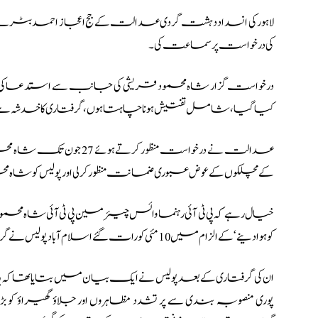
لاہور کی انسداد دہشت گردی عدالت
کی درخواست پر سماعت کی۔
درخواست گزار شاہ محمود قریشی کی جانب سے استدعا کی گئی
کیا گیا، شامل تفتیش ہونا چاہتا ہوں، گرفتاری کا خدشہ ہ
عدالت نے درخواست منظور
کے مچلکوں کے عوض عبوری ضمانت منظور کرلی اور پولیس کو شاہ م
خیال رہے کہ پی ٹی آئی رہنما وائس چیئرمین پی ٹی آئی شاہ م
کو ہوا دینے‘ کے الزام میں 10 مئی کو رات گئے اسلام آباد پولیس نے گرفتار کیا تھا۔
ان کی گرفتاری کے بعد پولیس نے ایک بیان میں بتایا تھا کہ پی ٹ
پوری منصوبہ بندی سے پر تشدد مظاہروں اور جلاؤ گھیراؤ کو ب