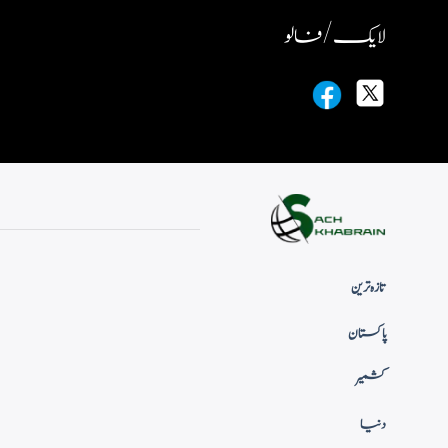
لایک / فالو
تازہ ترین
پاکستان
کشمیر
دنیا