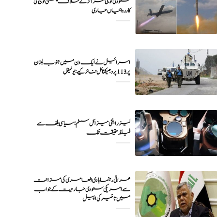
سعودی فوجی مراکز کے خلاف یمنی فوج کی
اسرائیل نے ایک دن میں جنوب لبنان
پر 113 پروجیکٹائل فائر کیے: یونیفل
لیزر اینٹی میزائل سسٹم؛ سیاسی بلف سے
فیلڈ حقیقت تک
عراقی رہنما ہادی العامری کی مزاحمت
سے امریکی سعودی جارحیت کے جواب
میں تاخیر کی اپیل