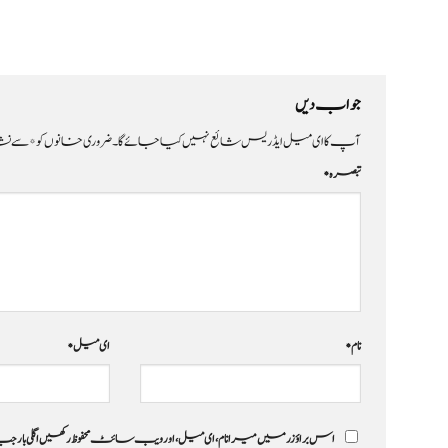
جواب دیں
آپ کا ای میل ایڈریس شائع نہیں کیا جائے گا۔
ضروری خانوں کو
*
سے نشا
تبصرہ
*
نام
*
ای میل
*
اس براؤزر میں میرا نام، ای میل، اور ویب سائٹ محفوظ رکھیں اگلی بار