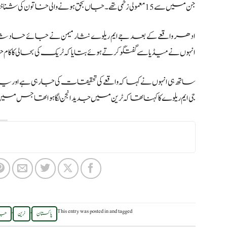
جن میں سے 15 معمولی زخمی تھے۔جاں بحق ہونے والی خاتون کی شناخت عظمیٰ زوجہ صابر سکنہ کے نام سے ہوئی جو کراچی کی رہائشی تھی۔
ادھر واقعے کے بعد جے ایم ریلوے نثار میمن نے جائے حادثہ کا دو
انہوں نے میڈیا سے گفتگو کرتے ہوئے بتایا کہ ٹریک کی بحالی 
ساتھ ہی انہوں نے کہا کہ واقعے کی تحقیقات کی جارہی ہے اور یہ
جی ایم ریلوے کا کہنا تھا کہ ٹرین میں جدید انجن لگا ہوا تھا جس 
,
,
This entry was posted in
and tagged
پاکستان
ٹرین
جان