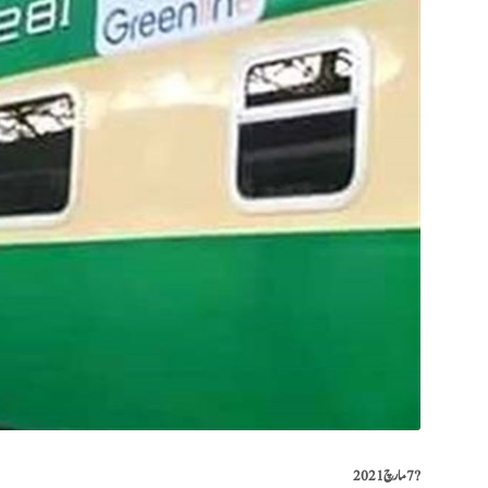
?️
7 مارچ 2021