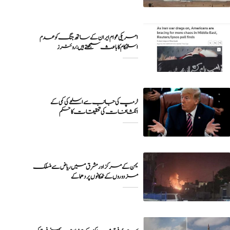
امریکی عوام ایران کے ساتھ جنگ کو عدم
ٹرمپ کی جانب سے اسلحے کی کمی کے
انکشافات کی تحقیقات کا حکم
یمن کے مرکز اور مشرق میں ریاض سے منسلک
مزدوروں کے ٹھکانوں پر دھماکے