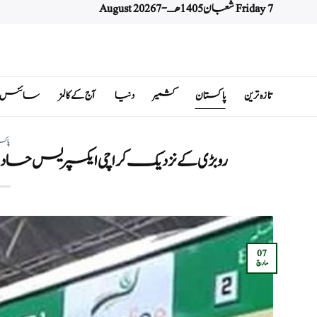
Friday 7 شعبان 1405 هـ - 7 August 2026
Ski
t
conten
تازہ ترین
پاکستان
کشمیر
دنیا
آج کے کالمز
سائنس اور 
پاکس
روبڑی کے نزدیک کراچی ایکسپریس حادثے
07
مارچ