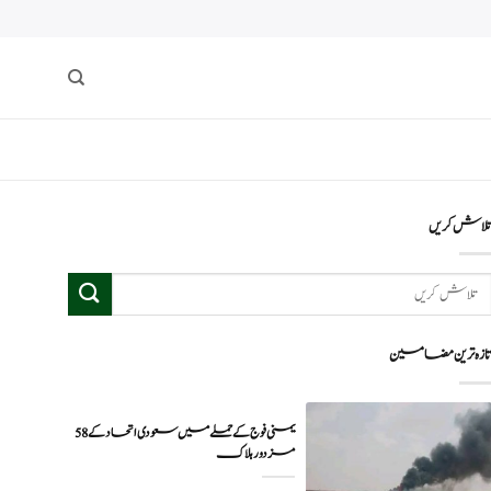
لاش کریں
ازہ ترین مضامین
یمنی فوج کے حملے میں سعودی اتحاد کے 58
مزدور ہلاک