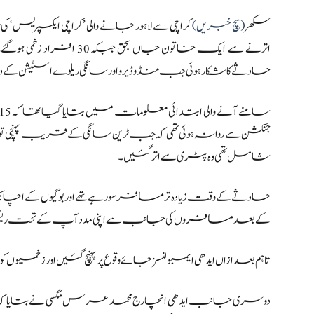
سکھر
(سچ خبریں)
کراچی سے لاہور جانے والی ’کراچی ایکسپریس‘ ک
اترنے سے ایک خاتون جاں 
حادثے کا شکار ہوئی جب منڈو ڈیرو اور سانگی ریلوے اسٹیشن کے
د
شامل تھی وہ پٹری سے اتر گئیں۔
حادثے کے وقت زیادہ تر مسافر سو رہے تھے اور بوگیوں کے
کے بعد مسافروں کی جانب سے اپنی مدد آپ کے تحت ریسکیو 
تاہم بعد ازاں ایدھی ایمبولنسز جائے وقوع پر پہنچ گئیں اور زخمیوں ک