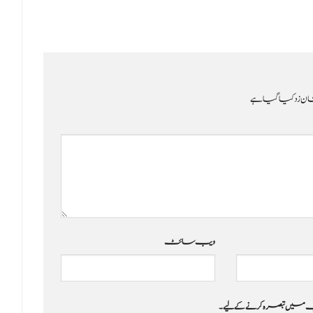
ن زد کیا گیا ہے
ویب‌ سائٹ
 جب میں تبصرہ کرنے کےلیے۔