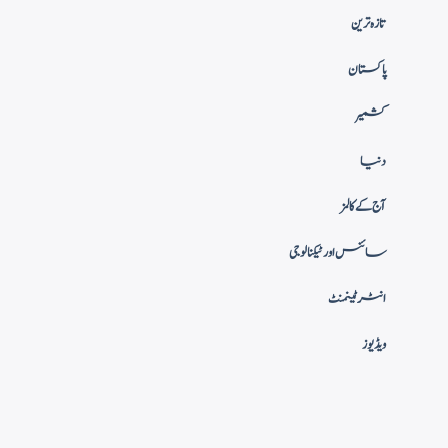
تازہ ترین
پاکستان
کشمیر
دنیا
آج کے کالمز
سائنس اور ٹیکنالوجی
انٹرٹینمنٹ
ویڈیوز