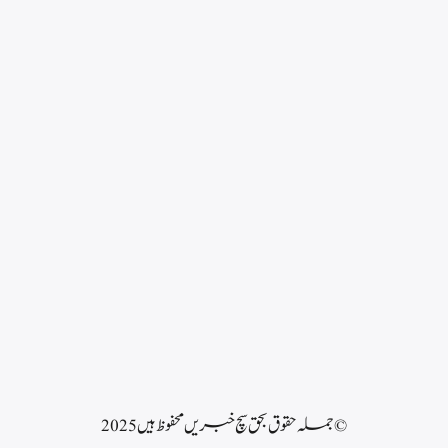
© جملہ حقوق بحق سچ خبریں محفوظ ہیں 2025