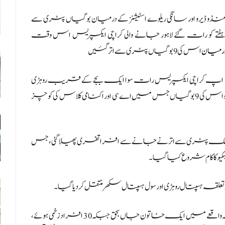
ی منڈو ڈیرو اور سانگی ریلوے اسٹیشنز کے درمیان بوگیاں پٹری سے
بحق جبکہ 30 افراد زخمی ہوگئےہفتے کو رات گئے لاہور جانے والی کراچی ایکسپریس اس وقت
رمیان
اس کی 9 بوگیاں پٹری سے اترگئیں
سامنے آنے والی ابتدائی معلومات میں بتایا گیا تھا کہ 15 اپ کراچی ایکسپریس رات سوا ایک بجے کے قریب روہڑی
جنکشن سے روانہ ہوئی تھی کہ جب ٹرین سانگی کے قریب پہنچی تو اس کی 9 بوگیاں جس میں اے سی اور اکنامی کلاس کی کوچز
 اچانک پٹری سے اترنے جانے سے افراتفری پھیلا گئی، جس
کا کام شروع کیا گیا۔
و تعلقہ ہسپتال روہڑی اور سول ہسپتال سکھر منتقل کردیا گیا۔
دوسری جانب ایدھی انچارج محمد عرس مگسی نے بتایا کہ واقعے میں ایک خاتون جاں بحق جبکہ 30 افراد زخمی ہوئے،