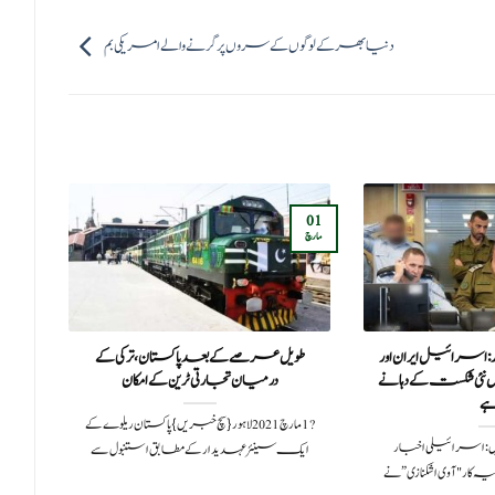
دنیا بھر کے لوگوں کے سروں پر گرنے والے امریکی بم
09
01
مارچ
ستمبر
: اسرائیل ایران اور
طویل عرصے کے بعد پاکستان، ترکی کے
فر
 نئی شکست کے دہانے
درمیان تجارتی ٹرین کے امکان
پار
ہے
?️ 1 مارچ 2021لاہور{سچ خبریں} پاکستان ریلوے کے
20سچ خبریں: اسرائیلی اخبار
ایک سینئر عہدیدار کے مطابق استنبول سے
نے
 کار "آوی اشکنازی” نے