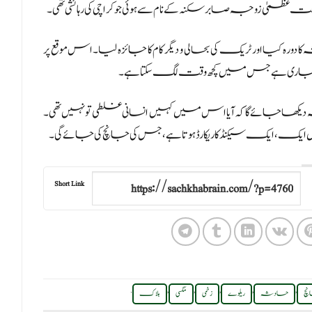
رہ کیا اور ٹریک کی بحالی و دیگر کام کا جائزہ لیا۔اس موقع پر
کا کام جاری ہے جس میں کچھ وقت لگ سکتا ہے۔
 دیکھا جائے گا کہ آیا اس میں کہیں انسانی غلطی تو نہیں تھی۔
میں ایک، ایک سیکنڈ کا ریکارڈ ہوتا ہے، جس کی جانچ کی جائے گی۔
Short Link
.
,
,
,
,
,
چ
حادثہ
ریلوے
زخمی
مگسی
ہلاک