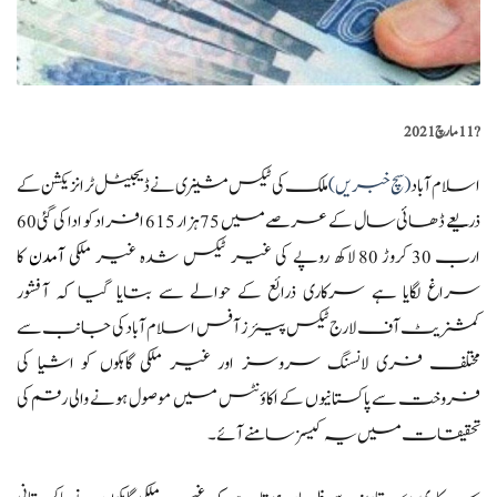
?️
11 مارچ 2021
اسلام آباد
(سچ خبریں)
ملک کی ٹیکس مشینری نے ڈیجیٹل ٹرانزیکشن کے
ذریعے ڈھائی سال کے عرصے میں 75 ہزار 615 افراد کو ادا کی گئی 60
ارب 30 کروڑ 80 لاکھ روپے کی غیر ٹیکس شدہ غیر ملکی
آمدن
کا
سراغ لگایا ہے سرکاری ذرائع کے حوالے سے بتایا گیا کہ آفشور
کمشنریٹ آف لارج ٹیکس پیئرز آفس اسلام آباد کی جانب سے
مختلف فری لانسنگ سروسز اور غیر ملکی گاہکوں کو اشیا کی
فروخت سے پاکستانیوں کے اکاؤنٹس میں موصول ہونے والی رقم کی
تحقیقات میں یہ کیسز سامنے آئے۔