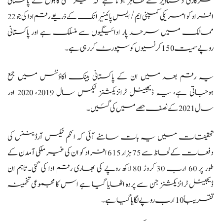
سرکاری دستاویز سے ظاہر ہوتا ہے کہ غیر ملکی گاہکوں نے پاکستانی
افراد کو امریکی کمپنی ایم/ایس پائینیر انک کے ذریعے رقم ادا کی جو 22
ممالک میں سرحد پار ادائیگیوں سے منسلک ہے اور پاکستانی
روپے سمیت 150 کرنسیوں کو سپورٹ کررہی ہے۔
یہ رقم بعد میں ان کے پاکستانی بینک اکاؤنٹس میں جمع
ہوجاتی ہے، یہ ڈیجیٹل ٹرانزیکشنز ٹیکس سال 2019، 2020 اور
سال 2021 کے نصف حصے میں کی گئیں۔
تحقیقات میں یہ بات سامنے آئی کہ انکم ٹیکس آرڈیننس کی
دفعات کے لحاظ سے 75 ہزار 615 افراد کو ان کی غیر ملکی آمدن کے
طور پر 60 ارب 30 کروڑ 80 لاکھ روپے کی بھاری رقم ادا کی گئی۔تاہم ان
ڈیجیٹل ٹرانزیکشنز جن سے پردہ اٹھایا گیا ہے اس کا مجموعی تخمینہ
تقریباً 10 ارب روپے لگایا گیا ہے۔