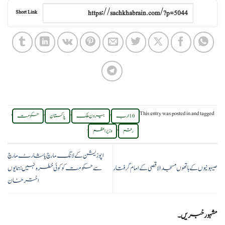
Short Link
,
,
,
,
This entry was posted in
and tagged
10 ارب
بیرون ملک
پاکستان
حکومت
.
,
رقم
وزیر اعظم
اپوزیشن کے لانگ مارچ یا شارٹ مارچ
صیہونیوں کے ہاتھوں مسجد الاقصی کے امام گرفتار
سے حکومت کو کوئی خطرہ نہیں: ہمایوں
اخترخان
مشہور خبریں۔