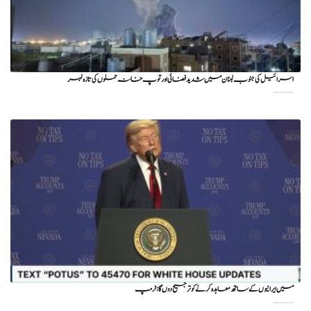
اسرائیل کی جنوب لبنان میں شدید فضائی اور توپ خانہ حملوں کی تازہ لہر
میں ایرانیوں کے ساتھ معاہدہ کرنے کو ترجیح دوں گا : ٹرمپ