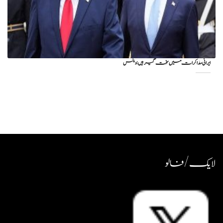
ایرانی مذاکرات میں سخت گیر ہیں: وینس
لایک / فالو