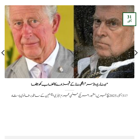
31
اکتوبر
"اینڈریو ونڈسر” انگلینڈ کے شہزادے کا خطاب کھو بیٹھا
?️ 31 اکتوبر 2025سچ خبریں: مشہور امریکی جنسی مجرم جیفری ایپسٹین کے ساتھ برطانوی بادشاہ