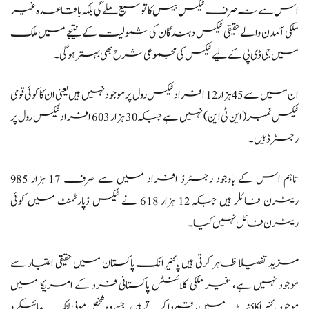
اس سے نہ صرف ٹیکس بیس کا توسیع ملے گی بلکہ باقاعدہ غیر
ملکی آمدن والے حقیقی ٹیکس دہندگان کی شمولیت کے نتیجے میں ملک
میں جی ڈی پی کے لیے ٹیکس کی مجموعی شرح بھی بہتر ہوگی۔
ان میں سے 45 ہزار 12 افراد ٹیکس رول پر موجود نہیں ہیں یعنی ان کا کوئی قومی
ٹیکس نمبر(این ٹی این) نہیں ہے جبکہ 30 ہزار 603 افراد ٹیکس رول پر
رجسٹرڈ ہیں۔
تاہم اس کے باوجود رجسٹرڈ افراد میں سے صرف 17 ہزار 985
ریٹرن فائلر ہیں جبکہ 12 ہزار 618 نے ٹیکس ڈپارٹمنٹ میں کوئی
ریٹرن فائل نہیں کیا۔
مزید تفصیلا ظاہر کرتی ہیں پائنیر انک پاکستان میں حقیقی اعتبار سے
موجود نہیں ہے، غیر ملکی کلائنٹس پاکستانی فرد کے امریکا میں
موجود پائنیر اکاؤنٹ میں رقم دا کرتے ہیں جسے وہ شخص موبی لنک مائیکرو