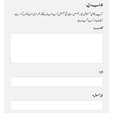
جواب دیں
آپ کا ای میل ایڈریس شائع نہیں کیا جائے گا۔
ضروری خانوں کو
*
سے
نشان زد کیا گیا ہے
تبصرہ
*
نام
*
ای میل
*