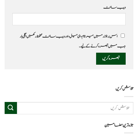
ویب‌ سائٹ
اس براؤزر میں میرا نام، ای میل، اور ویب سائٹ محفوظ رکھیں اگلی بار
جب میں تبصرہ کرنے کےلیے۔
تلاش کریں
تازہ ترین مضامین