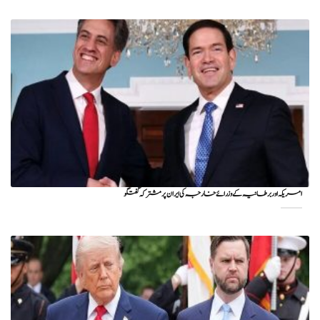
امریکہ اور برطانیہ کے وزرائے خارجہ کی ایران پر مشترکہ گفتگو