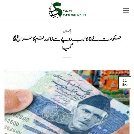
Ski
t
conten
پاکستان
حکومت نے 60 ارب روپے سے زائد رقم کا سراغ لگا
گیا
11
مارچ