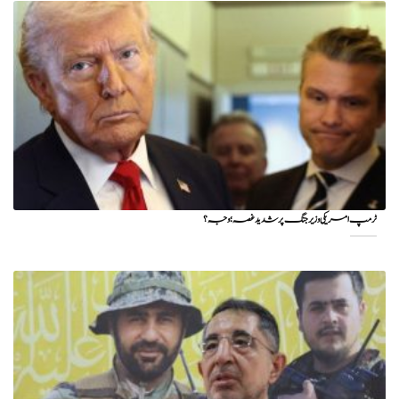
ٹرمپ امریکی وزیر جنگ پر شدید غصہ؛ وجہ ؟