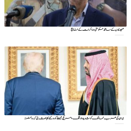
صہیونیوں کے ساتھ حکومتی مذاکرات کے نتایج
ایران کی عرب ممالک کو شدید وارننگ، امریکی حملے کو روکنے کا باعث بنی کہ روئٹرز