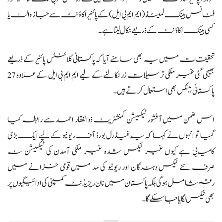
فنانس بینک لمیٹڈ (ایم ایم بی ایل) کے پائنیر اکاؤنٹ سے جاز والٹ یا
کسی بینک اکاؤنٹ کے ذریعے نکال لیتا ہے۔
تحقیقات میں یہ بھی سامنے آیا کہ پاکستانی کلائنٹس پائنیر کے ذریعے
بھیجی گئی غیر ملکی ترسیلات زر نکالنے کے لیے ایم ایم بی ایل کے علاوہ 27
پاکستانی بینکس بھی استعمال کرتے ہیں۔
اس ضمن میں آفشور ٹیکسیشن کمنشنریٹ ذوالفقار احمد سے رابطہ کیا
گیا تو انہوں نے کہا کہ یہ فیڈرل بورڈ آف ریونیو کے لیے ایک بڑی
کامیابی ہے کیوں غیر ٹیکس شدہ غیر ملکی آمدن کی ٹیکسیشن نہ
صرف نئے ٹیکس دہندگان اور ریونیو کی مد میں قومی خزانے میں
رقم شامل ہوگی بلکہ پاکستان میں نان ریزیڈنٹ کمپنی کی ادائیگیوں پر
بھی ٹیکس لگایا جاسکے گا۔