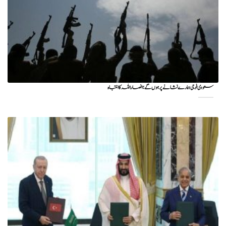
سعودی فوجی ہمارے نشانے پر ہوں گے؛ انصاراللہ کا انتباہ