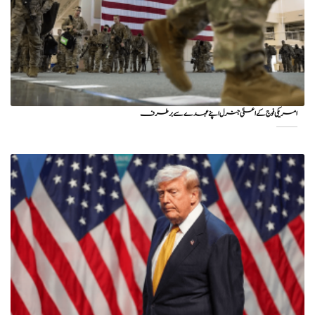
امریکی فوج کے اعلیٰ جنرل اپنے عہدے سے برطرف