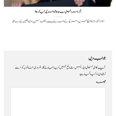
اگر اسرائیل نہ ہوتا تو امریکہ کیا کرتا؟
?️ 19 اکتوبر 2023سچ خبریں: امریکہ کے صدر نے بیت المقدس پر قابضین کے ساتھ
جواب دیں
آپ کا ای میل ایڈریس شائع نہیں کیا جائے گا۔
ضروری خانوں کو
*
سے
نشان زد کیا گیا ہے
تبصرہ
*