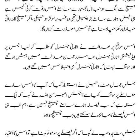
بینچ سے الگ ہو جاؤں گا، ہمارے سامنے اس وقت کوئی کیس ہے
ہی نہیں، ہمارےسامنے جو اپیل تھی وہ غیر موثر ہو چکی، اگر بینچ کارروائی
جاری رکھنا چاہتا ہے تو میں معذرت کروں گا۔
اس موقع پر عدالت نے اٹارنی جنرل کو طلب کر لیا جس پر
ایڈیشنل اٹارنی جنرل عامر رحمان عدالت میں پیش ہوگئے
اور موقف اپنایا کہ اٹارنی جنرل کسی اجلاس میں گئے ہیں۔
جسٹس جمال مندوخیل نے استفسار کیا کہ آپ کا اس سارے
معاملے پرموقف کیا ہے؟ جسٹس اطہر من اللہ نے کہا کہ ایک
مسئلہ ہے کہ یہ فیصلہ ہمارے سامنے چیلنج نہیں ہے، ہم تب ہی
اس فیصلے کا جائزہ لے سکتے ہیں جب چیلنج ہوا ہو
جسٹس شاہد وحید نے کہا کہ اگر فیصلے پرسوموٹو لینا ہے تو اس کا اختیار