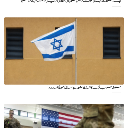
ایک دستخط سے تمہاری معیشت کو مشکل میں ڈال سکتا ہوں؛ ٹرمپ کی سوئٹزرلینڈ کو دھمکی
سعودی عرب ایک کاغذی شیر ہے: سابق صہیونی عہدیدار