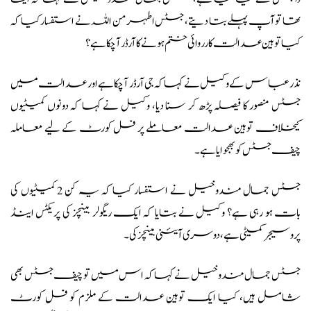
تھا تو آپ پہلے بتا دیتے، جسٹس اطہر من اللہ نے استفسار کیا کہ
کیا توہین عدالت کارروائی ختم ہونے کا آرڈر آچکا ہے؟
نذر عباس کے وکیل نے کہا کہ جی آرڈر آچکا ہے اور عدالت میں
جسٹس منصور کا فیصلہ پڑھ کر سنا دیا، وکیل نے کہا کہ دونوں کمیٹیوں
کیخلاف توہین عدالت معاملے پر فل کورٹ کے لیے معاملہ
چیف جسٹس کو بھجوایا ہے۔
جسٹس جمال مندوخیل نے استفسار کیا کہ یہ کن 2 کمیٹیوں کی
بات ہو رہی ہے؟ وکیل نے بتایا کہ ایک ریگولر بینچز کی پریکٹس اینڈ
پروسیجر کمیٹی ہے، دوسری آئینی بینچز کی۔
جسٹس جمال مندوخیل نے کہا کہ اس میں تو چیف جسٹس بھی
شامل ہیں، کیا ایک توہین عدالت کے ملزم کو فل کورٹ