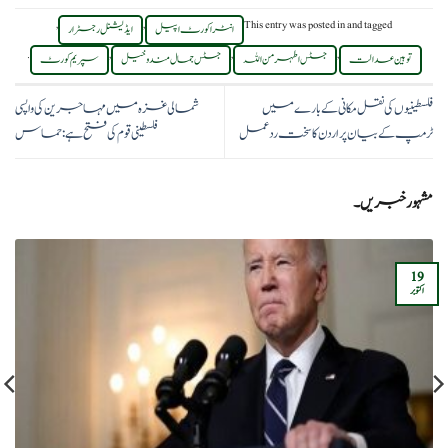
,
,
This entry was posted in
and tagged
انٹراکورٹ اپیل
ایڈیشنل رجسٹرار
.
,
,
,
توہین عدالت
جسٹس اطہر من اللہ
جسٹس جمال مندوخیل
سپریم کورٹ
فلسطینیوں کی نقل مکانی کے بارے میں
شمالی غزہ میں مہاجرین کی واپسی
ٹرمپ کے بیان پر اردن کا سخت ردعمل
فلسطینی قوم کی فتح ہے:حماس
مشہور خبریں۔
19
اکتوبر