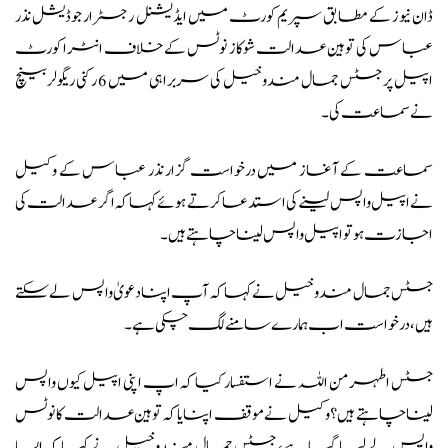
ڈان نیوز کے مطابق سپریم کورٹ میں ایڈیشنل رجسٹرار جوڈیشل نذر
عباس کی توہین عدالت شوکاز نوٹس کے خلاف انٹرا کورٹ
اپیل پر جسٹس جمال مندوخیل کی سربراہی میں 6 رکنی ریگولربینچ
نے سماعت کی۔
سماعت کے آغاز میں درخواست گزار نذر عباس کے وکیل
نے اپیل واپس لینے کی استدعا کرتے ہوئے کہا کہ اگر عدالت کی
اجازت ہو تو اپیل واپس لینا چاہتے ہیں۔
جسٹس جمال مندوخیل نے کہا کہ آپ اپنا دعویٰ واپس لے سکتے
ہیں، درخواست اب ہمارے سامنے لگ چکی ہے۔
جسٹس اطہر من اللہ نے استفسار کیا کہ اپ اپنی اپیل کیوں واپس
لینا چاہتے ہیں؟ وکیل نے موقف اپنایا کہ توہین عدالت کا نوٹس
واپس لے لیا گیا ہے، جسٹس جمال مندوخیل نے کہا کہ ایسا