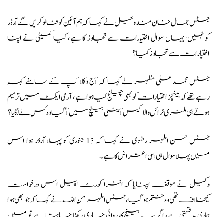
جسٹس جمال خان مندوخیل نے کہا کہ ہم آئین کو فالو کریں گے آرڈر
کو نہیں، یہاں سوال اختیارات سے تجاوز کا ہے، کیا کمیٹی نے اپنا
اختیارات سے تجاوز کیا؟
جسٹس محمد علی مظہر نے کہا کہ آج وکلا آپ کے سامنے کہہ
رہے تھے کہ بینچز اختیارات کو بھی چیلنج کیا ہوا ہے، آرمی ایکٹ میں ترمیم
ہوتے ہی ملٹری ٹرائل والا کیس آئینی بینچ میں آ گیا وہ کس نے لگایا؟
جسٹس حسن اطہر رضوی نے کہا کہ 13 جنوری کو پہلا آرڈر ہوا اس
میں پہلا سوال ہی اسی اعتراض کا ہے۔
وکیل نے موقف اپنایا کہ انٹرا کورٹ اپیل اس درخواست
کیخلاف تھی وہ ختم ہو گیا، جسٹس اطہر من اللہ نے کہا کہ جو بھی ہوا
ہماری بدقسمتی ہے، اگر یہ بینچ کارروائی جاری رکھنا چاہتا ہے تو میں