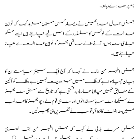
نام پر مفاد لے رہا ہو۔
جسٹس جمال مندوخیل نے ریمارکس میں مزید کہا کہ توہین
عدالت کے نوٹس کا سلسلہ رکے اس لیے چاہتے ہیں ایسے حکم
جاری نہ ہوں، آنے والے ساتھی ججز کو توہین عدالت سے بچانا
چاہتے ہیں۔
جسٹس اطہر من اللہ نے کہا کہ آج ایک سینئر سیاستدان کا
بیان چھپا ہوا ہے کہ ملک میں جمہوریت نہیں ہے، ملک کو آئین
کے مطابق نہیں چلایا جا رہا، بدقسمتی ہے کہ تاریخ سے سبق نہ ججز
نے سیکھا، نہ سیاستدانوں اور نہ ہی قوم نے، چھ ججز کا عدلیہ
میں مداخلت کا خط آیا تو سب نے نظریں ہی پھیر لیں۔
جسٹس مسرت ہلالی نے کہا کہ جسٹس اطہر من اللہ تیسری