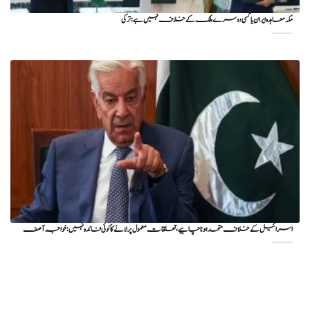
مکہ معاہدہ ایران یا کسی دوسرے ملک کے خلاف نہیں ہے: ترکی
اسرائیل کے خلاف متحد ہونا چاہیے، تعلقات معمول پر لانے کا کوئی فائدہ نہیں: خواجہ آصف