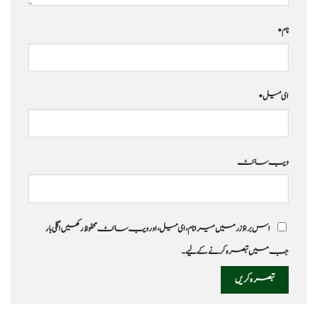
نام
*
ای میل
*
ویب‌ سائٹ
اس براؤزر میں میرا نام، ای میل، اور ویب سائٹ محفوظ رکھیں اگلی بار
جب میں تبصرہ کرنے کےلیے۔