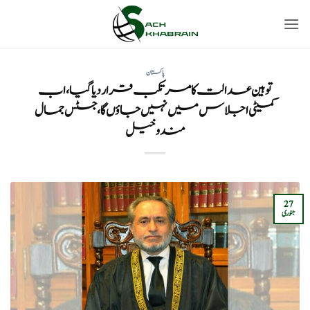
Ski
t
conten
پاکستان
توہین عدالت کا مرتکب قرار دیاگیا، اب
کمیٹی اجلاس میں نہیں جاؤں گا، جسٹس جمال
مندوخیل
27
جنوری