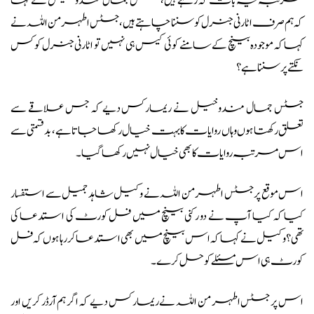
مرتبہ یہ بات کہ رہے ہیں، جسٹس جمال مندوخیل نے کہا
کہ ہم صرف اٹارنی جنرل کو سننا چاہتے ہیں، جسٹس اطہر من اللہ نے
کہا کہ موجودہ بینچ کے سامنے کوئی کیس ہی نہیں تو اٹارنی جنرل کو کس
نکتے پر سننا ہے؟
جسٹس جمال مندوخیل نے ریمارکس دیے کہ جس علاقے سے
تعلق رکھتا ہوں وہاں روایات کا بہت خیال رکھا جاتا ہے، بدقسمتی سے
اس مرتبہ روایات کا بھی خیال نہیں رکھا گیا۔
اس موقع پر جسٹس اطہر من اللہ نے وکیل شاہد جمیل سے استفسار
کیا کہ کیا آپ نے دو رکنی بینچ میں فل کورٹ کی استدعا کی
تھی؟ وکیل نے کہا کہ اس بینچ میں بھی استدعا کر رہا ہوں کہ فل
کورٹ ہی اس مسئلے کو حل کرے۔
اس پر جسٹس اطہر من اللہ نے ریمارکس دیے کہ اگر ہم آرڈر کریں اور