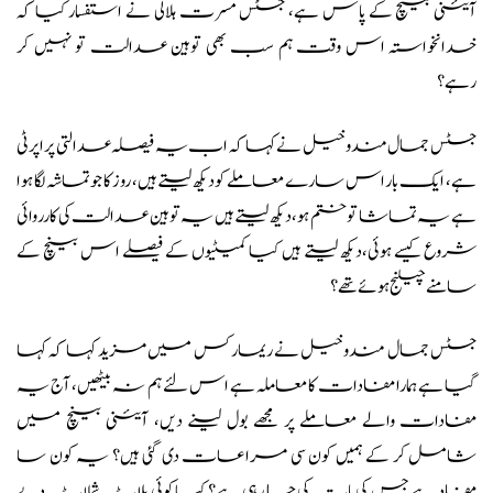
آئینی بینچ کے پاس ہے، جسٹس مسرت ہلالی نے استفسار کیا کہ
خدانخواستہ اس وقت ہم سب بھی توہین عدالت تو نہیں کر
رہے؟
جسٹس جمال مندوخیل نے کہا کہ اب یہ فیصلہ عدالتی پراپرٹی
ہے، ایک بار اس سارے معاملے کو دیکھ لیتےہیں، روز کا جو تماشہ لگا ہوا
ہے یہ تماشا تو ختم ہو، دیکھ لیتے ہیں یہ توہین عدالت کی کارروائی
شروع کیسے ہوئی،دیکھ لیتے ہیں کیا کمیٹیوں کے فیصلے اس بینچ کے
سامنے چیلنج ہوئے تھے؟
جسٹس جمال مندوخیل نے ریمارکس میں مزید کہا کہ کہا
گیا ہے ہمارا مفادات کا معاملہ ہے اس لئے ہم نہ بیٹھیں، آج یہ
مفادات والے معاملے پر مجھے بول لینے دیں، آئینی بینچ میں
شامل کر کے ہمیں کون سی مراعات دی گئی ہیں؟ یہ کون سا
مفاد ہے جس کی بات کی جا رہی ہے؟ کیا کوئی پلاٹ شلاٹ دیے