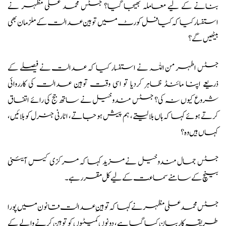
بنانے کے لیے معاملہ بھیجا گیا؟ جسٹس محمد علی مظہر نے
استفسار کیا کہ کیا فل کورٹ میں توہین عدالت کے ملزمان بھی
بیٹھیں گے؟
جسٹس اطہر من اللہ نے استفسار کیا کہ عدالت نے فیصلے کے
ذریعے اپنا مائنڈ ظاہر کردیا تو اسی وقت توہین عدالت کی کارروائی
شروع کیوں نہ کی؟ جسٹس مندوخیل نے ساتھ جج کی رائے اتفاق
کرتے ہوئے کہا کہ ہاں بلا لیتے، ہم پیش ہو جاتے، اٹارنی جنرل کو بلائیں،
کہاں ہیں وہ؟
جسٹس جمال مندوخیل نے مزید کہا کہ مرکزی کیس آئینی
بینچ کے سامنے سماعت کےلیے کل مقرر ہے۔
جسٹس محمد علی مظہر نے کہا کہ توہینِ عدالت قانون میں پورا
طریقہ کاربیان کیا گیا ہے، دونوں کمیٹیوں کو توہین کرنے والے کے