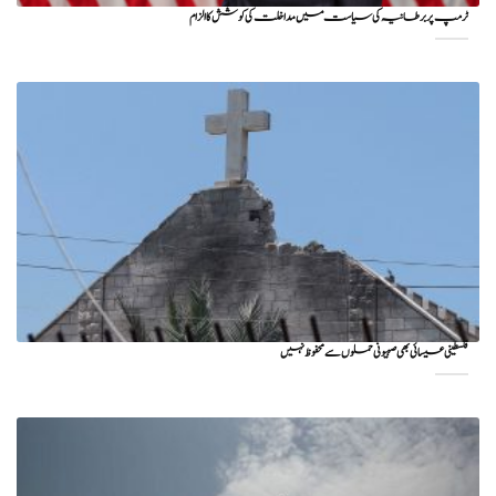
ٹرمپ پر برطانیہ کی سیاست میں مداخلت کی کوشش کا الزام
فلسطینی عیسائی بھی صہیونی حملوں سے محفوظ نہیں