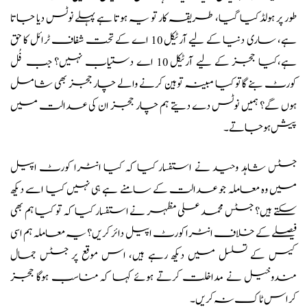
طور پر ہولڈ کیا گیا، طریقہ کار تو یہ ہوتا ہے پہلے نوٹس دیا جاتا
ہے، ساری دنیا کے لیے آرٹیکل 10 اے کے تحت شفاف ٹرائل کا حق
ہے،کیا ججز کے لیے آرٹیکل 10 اے دستیاب نہیں؟ جب فُل
کورٹ بنے گاتو کیا مبینہ توہین کرنے والے چار ججز بھی شامل
ہوں گے؟ ہمیں نوٹس دے دیتے ہم چار ججز ان کی عدالت میں
پیش ہو جاتے۔
جسٹس شاہد وحید نے استفسار کیا کہ کیا انٹرا کورٹ اپیل
میں وہ معاملہ جو عدالت کے سامنے ہے ہی نہیں کیا اسے دیکھ
سکتے ہیں؟ جسٹس محمد علی مظہر نے استفسار کیا کہ تو کیا ہم بھی
فیصلے کے خلاف انٹرا کورٹ اپیل دائر کریں؟ یہ معاملہ ہم اسی
کیس کے تسلسل میں دیکھ رہے ہیں، اس موقع پر جسٹس جمال
مندوخیل نے مداخلت کرتے ہوئے کہا کہ مناسب ہوگا ججز
کراس ٹاک نہ کریں۔