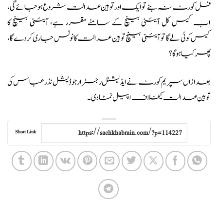
فل کورٹ نہ بنے تو ایک اور توہین عدالت شروع ہو جائے گی،
اب کیس کل آئینی بینچ کے سامنے مقرر ہے، آئینی بینچ کا
کیس کوئی لے گا تو آئینی بینچ توہین عدالت کانوٹس جاری کردے گا،
پھر کیا ہوگا؟
بعدازاں سپریم کورٹ نے ایڈیشنل رجسٹرار جوڈیشل نذر عباس کی
توہین عدالت کیخلاف اپیل نمٹا دی۔
Short Link