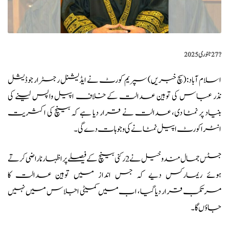
?️
27 جنوری 2025
اسلام آباد: (
سچ خبریں
) سپریم کورٹ نے ایڈیشنل رجسٹرار جوڈیشل
نذر عباس کی توہین عدالت کے خلاف اپیل واپس لینے کی
بنیاد پر نمٹا دی، عدالت نے قرار دیا ہے کہ بینچ کی اکثریت
انٹراکورٹ اپیل نمٹانے کی وجوہات دے گی۔
جسٹس جمال مندوخیل
نے 2 رکنی بینچ کے فیصلے پر اظہار ناراضی کرتے
ہوئے ریمارکس دیے کہ جس انداز میں توہین عدالت کا
مرتکب قرار دیاگیا، اب میں کمیٹی اجلاس میں نہیں
جاؤں گا۔