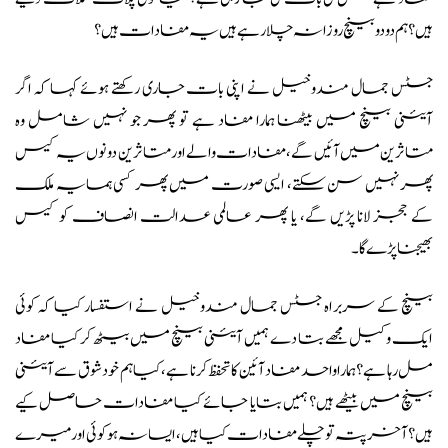
ہیں؟ ہم دو دو بینچ روزانہ چلا رہے ہیں یہ مفادات ہیں؟
جسٹس جمال مندوخیل نے اپنی بات جاری رکھتے ہوئے کہا کہ اگر
آئینی بینچ میں بیٹھنا ہمارا مفاد ہے تو پھر جو نہیں شامل وہ
متاثرین میں آئیں گے، مفادات والے اور متاثرین دونوں یہ کیس
پھر نہیں سن سکتے، ایسی صورت میں پھر کسی ہمسایہ ملک
کے ججز لانا پڑیں گے، یا پھر عالمی عدالت انصاف کو کیس
بھیجنا پڑے گا۔
بینچ کے سربراہ جسٹس جمال مندوخیل نے استفسار کیا کہ کوئی
ایک وکیل مجھے بتا دے ہمیں آئینی بینچ میں بیٹھ کر کیا مفاد
مل رہا ہے؟ ہمارا واحد مفاد آئین کا تحفظ کرنا ہے، کیا ہم خود شوق سے آئینی
بینچ میں بیٹھے ہیں؟ ہمیں بتایا جائے کیا مفادات حاصل کیے
ہیں؟ آخر پتہ تو چلے مفادات کیا ہیں، ایسا نہ ہو کوئی اور میرے