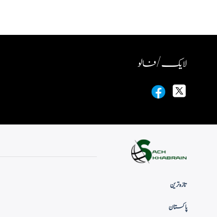
لایک / فالو
تازہ ترین
پاکستان