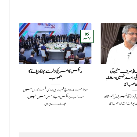
18
05
جنوری
نومبر
ی صرف آئین کی
بریکس کا امریکی ڈالر سے چھٹکارا پانے کا
الج
کوئی راستہ نہیں، شاہد
منصوبہ
عباسی
?️ 5 نومبر 2024سچ خبریں:روسی شہر کازان میں
ی 2025اسلام آباد: (سچ خبریں) پاکستان
حالیہ بریکس اجلاس میں چین،
اسرا
ر شاہد خاقان عباسی
بھارت، ایران