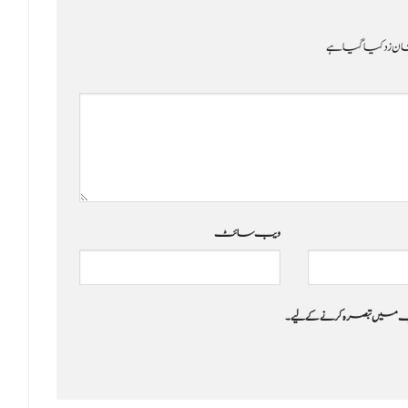
ن زد کیا گیا ہے
ویب‌ سائٹ
 جب میں تبصرہ کرنے کےلیے۔