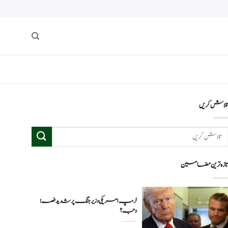
لاش کریں
ازہ ترین مضامین
ٹرمپ امریکی وزیر جنگ پر شدید غصہ؛
وجہ ؟