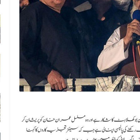
کھلاہٹ کا شکار ہے اور وہ مسلسل عمران خان کو پریشان کر
نے کی پالیسی اپنا لی ہےجب کہ سینئر تجزیہ کاروں کا کہنا