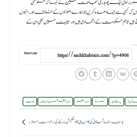
براہ ق لیگ چوہدری شجاعت حسین نے کہا کہ حکومتی
ہ نہیں کہ کسی سے ایساوعدہ کریں جوہمارے اصولوں کے خلاف ہو۔ انہوں
 ہیں تاہم حکومت کے اتحادی ہیں اور سینیٹ میں بھی ان کے
Short Link
.
,
,
,
,
,
یگ (ن)
پریشان
سربراہ
وزیراعظم
وزیراعظم عمران خان
ووٹ
یوسف رضا گیلانی کی کامیابی کا نوٹفکیشن روکنے کی درخواست مسترد