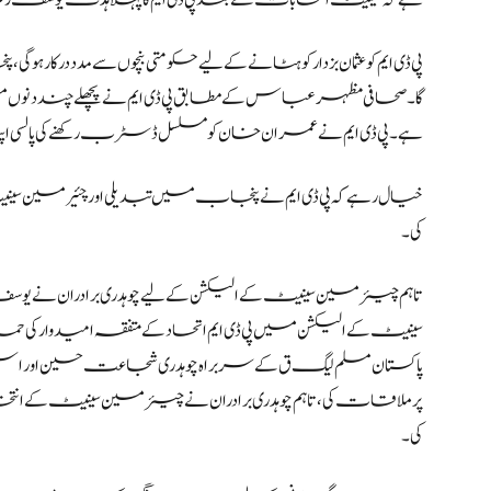
ہے کہ سینیٹ انتخابات کے بعد پی ڈی ایم کا پہلا ہدف یوسف رض
پی ڈی ایم کو عثمان بزدار کو ہٹانے کے لیے حکومتی بنچوں سے مدد درکار ہ
گا۔صحافی مظہر عباس کے مطابق پی ڈی ایم نے پچھلے چند دنوں م
ہے۔پی ڈی ایم نے عمران خان کو مسلسل ڈسٹرب رکھنے کی پالسی اپ
خیال رہے کہ پی ڈی ایم نے پنجاب میں تبدیلی اور چئیرمین
کی۔
تاہم چیئرمین سینیٹ کے الیکشن کے لیے چوہدری برادران ن
سینیٹ کے الیکشن میں پی ڈی ایم اتحاد کے متفقہ امیدوار کی حم
پاکستان مسلم لیگ ق کے سربراہ چوہدری شجاعت حسین اور اسپیکر پن
پر ملاقات کی ، تاہم چوہدری برادران نے چیئرمین سینیٹ
کی۔