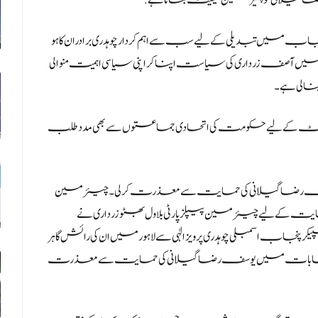
ا گیلانی کو چئیرمین سینیٹ بنانا ہے.
و گی،پنجاب میں تبدیلی کے لیے سب سے اہم کردار چوہدری برادران کا ہو
یں آصف زرداری کی سیاست اپنا کر اپنی سیاسی اہمیت منوالی
نا لی ہے۔
 سینیٹ کے لیے حکومت کی اتحادی جماعتوں سے بھی مدد طلب
ے یوسف رضا گیلانی کی حمایت سے معذرت کرلی۔ چیئرمین
ایت کے لیے چیئرمین پیپلزپارٹی بلاول بھٹو زرداری نے
جاب اسمبلی چوہدری پرویز الٰہی سے لاہور میں ان کی رائش گاہر
 کے انتخابات میں یوسف رضا گیلانی کی حمایت سے معذرت