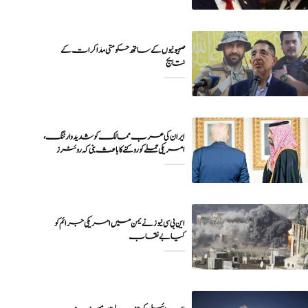
صہیونیوں کے ساتھ حکومتی مذاکرات کے
نتایج
ایران کی عرب ممالک کو شدید وارننگ،
امریکی حملے کو روکنے کا باعث بنی کہ روئٹرز
این بی سی نیوز نے یمن میں امریکی جرائم کو