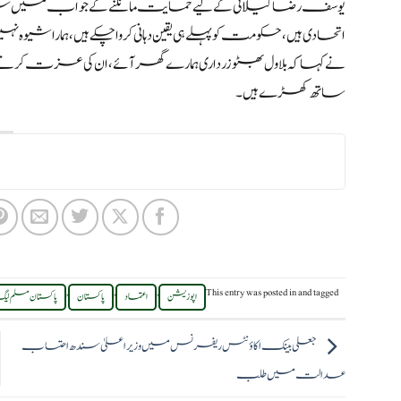
یوسف رضا گیلانی کے لیے حمایت مانگنے کے جواب میں سر
اتحادی ہیں ، حکومت کو پہلے ہی یقین دہانی کروا چکے ہیں ، ہماراشیو
نے کہا کہ بلاول بھٹو زرداری ہمارے گھرآئے ، ان کی عزت کرتے
ساتھ کھڑے ہیں۔
,
,
,
This entry was posted in
and tagged
اپوزیشن
اعتماد
پاکستان
پاکستان مسلم ل
جعلی بینک اکاؤنٹس ریفرنس میں وزیراعلیٰ سندھ احتساب
عدالت میں طلب