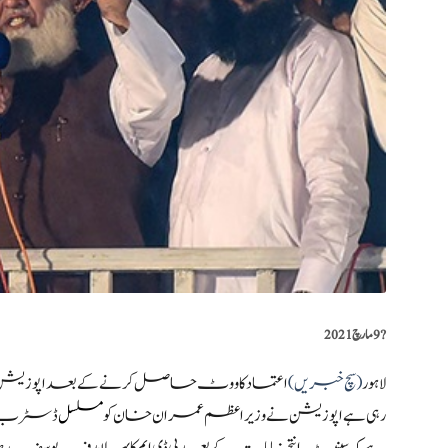
?️
9 مارچ 2021
لاہور
(سچ خبریں)
اعتماد کا ووٹ حاصل کرنے کے بعد اپوزیشن بو
رہی ہے اپوزیشن نے وزیراعظم عمران خان کو
مسلسل
ڈسٹرب رکھ