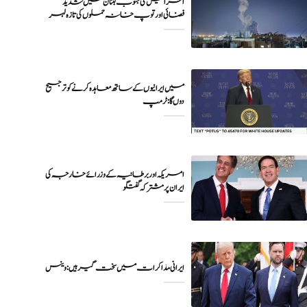
اسرائیل کی جنوب لبنان میں شدید
فضائی اور توپ خانہ حملوں کی تازہ لہر
میں ایرانیوں کے ساتھ معاہدہ کرنے کو ترجیح
دوں گا : ٹرمپ
امریکہ اور برطانیہ کے وزرائے خارجہ کی
ایران پر مشترکہ گفتگو
ایرانی مذاکرات میں سخت گیر ہیں: وینس