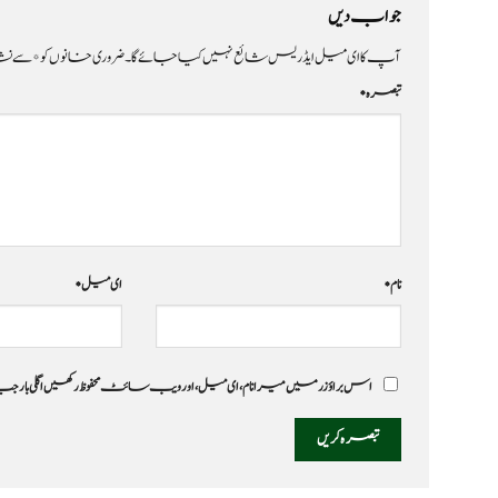
جواب دیں
آپ کا ای میل ایڈریس شائع نہیں کیا جائے گا۔
ضروری خانوں کو
*
سے نشا
تبصرہ
*
نام
*
ای میل
*
اس براؤزر میں میرا نام، ای میل، اور ویب سائٹ محفوظ رکھیں اگلی بار