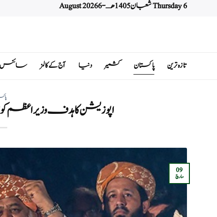
Thursday 6 شعبان 1405 هـ - 6 August 2026
Ski
t
conten
تازہ ترین
پاکستان
کشمیر
دنیا
آج کے کالمز
سائنس اور 
پاکس
اپوزیشن کا ہدف وزیر اعظم ک
09
مارچ