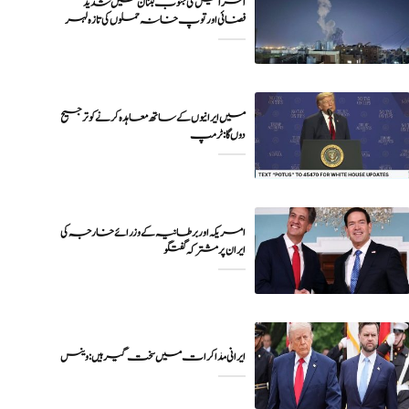
اسرائیل کی جنوب لبنان میں شدید
فضائی اور توپ خانہ حملوں کی تازہ لہر
میں ایرانیوں کے ساتھ معاہدہ کرنے کو ترجیح
دوں گا : ٹرمپ
امریکہ اور برطانیہ کے وزرائے خارجہ کی
ایران پر مشترکہ گفتگو
ایرانی مذاکرات میں سخت گیر ہیں: وینس