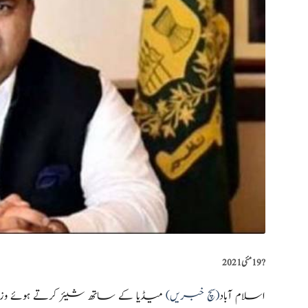
?️
19 مئی 2021
اسلام آباد
(سچ خبریں)
میڈیا کے ساتھ شیئر کرتے ہوئے وزی