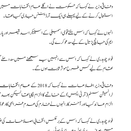
وفاقی وزیر نے کہا کہ حکومت نے اگلے عام انتخابات میں الی
استعمال کرنے کے لیے پہلے ہی ایک آرڈیننس جاری کیا تھا۔
انہوں نے کہا کہ اس ہفتے قومی اسمبلی کے اسپیکر اسد قیصر اور پار
ایم کی جانچ پڑتال کے لیے مدعو کرے گی۔
فواد چوہدری نے کہا کہ اس سے انہیں یہ سمجھنے میں مدد مل
تھام کے لیے کس طرح موثر ثابت ہوں گے۔
وفاقی وزیر اطلاعات نے کہا کہ 2018 کے
عام انتخابات
ٹرانسمیشن سسٹم (آر ٹی ایس) کے خاتمے کا الزام لگایا تھا لیکن بعد
الزام عائد کیا اور آخر کار انہوں نے فارم کی عدم فراہمی کا دعو
فواد چوہدری نے کہا کہ اس کے برعکس انتخابی اصلاحات کی 
میں صرف پری پول دھاندلی ہوئی ہے۔