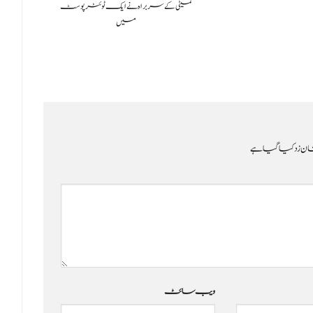
کمیٹی کے سربراہ نے ایک ٹوئٹر پوسٹ
کورٹ
میں
ن زد کیا گیا ہے
ویب‌ سائٹ