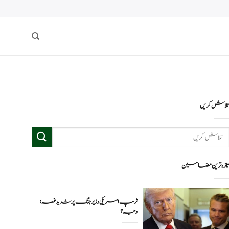
لاش کریں
ازہ ترین مضامین
ٹرمپ امریکی وزیر جنگ پر شدید غصہ؛
وجہ ؟