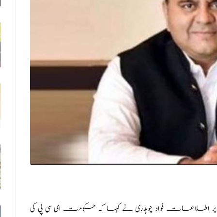
ر اطلاعات فواد چوہدری نے کہا کہ حکومت ای سی پی کی