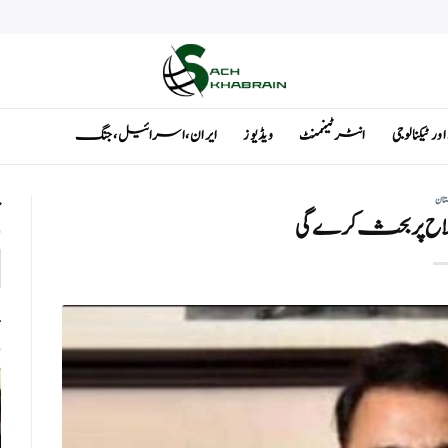
ٹیکنالوجی
انٹرٹینمنٹ
ویڈیوز
ایران ، اسرائیل ، جنگ
تان
ت
لاح پر بحث کرے گی
ت