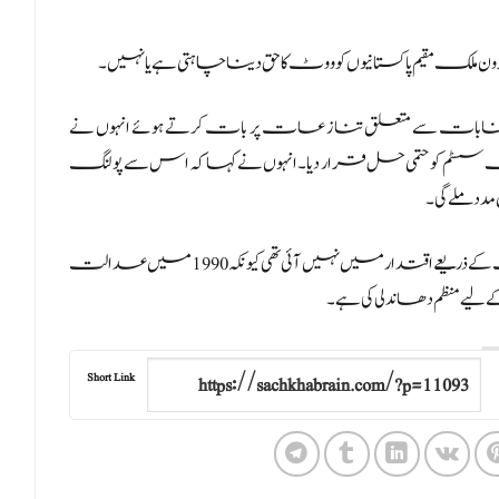
ن ملک مقیم پاکستانیوں کو ووٹ کا حق دینا چاہتی ہے یا نہیں۔
انتخابات سے متعلق تنازعات پر بات کرتے ہوئے انہوں نے
سسٹم کو حتمی حل قرار دیا۔انہوں نے کہا کہ اس سے پولنگ
ان کا کہنا تھا کہ پاکستان مسلم لیگ (ن) کبھی بھی شفاف انتخابات کے ذریعے اقتدار میں نہیں آئی تھی کیونکہ 1990 میں عدالت
لیے منظم دھاندلی کی ہے۔
Short Link