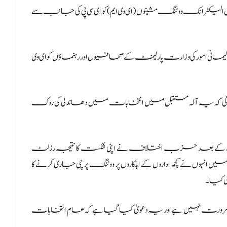
کٹرانک ووٹنگ مشینوں (ای وی ایم) کو ای سی پی کی جانب سے
لیمانی امور کی وزارت پارلیمنٹ کے صحافیوں اور رہنماؤں کو ای وی
ے گی کہ یہ آلہ مستقبل میں انتخابات میں دھاندلی کی روک
کے بعد حزب اختلاف نے اپنی شکست کا نتیجہ رزلٹ
 میں انہوں نے کچھ اداروں کے اہلکاروں پر ووٹنگ پرچی جاری کرنے کا
ی کیا۔
ضرورت نہیں ہے اور یہ دعویٰ کیا گیا ہے کہ عام انتخابات