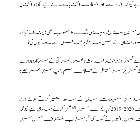
رہی ہے کیونکہ آزادانہ اور منصفانہ انتخابات کے لیے مجوزہ انتخابی
 متنازع راولپنڈی رنگ روڈ منصوبہ بھی زیربحث آیا اور
لام سرور خان نے اس معاملے پر صحافیوں سے بات کیوں کی؟
طاب سے قبل وزیر خارجہ شاہ محمود قریشی کے سرکاری دورے
وں کے قتل پر اسرائیل کے خلاف مسلم دنیا میں غم و غصے کا
م کی تفصیلات میڈیا کے ساتھ شیئر کرتے ہوئے وزیر
اطلاعات فواد چوہدری نے کہا کہ حکومت ای سی پی کی رپورٹ 2020-2019کو پارلیمنٹ میں پیش کرنے جا رہی ہے کیونکہ
لاحات اہم ہیں۔انہوں نے کہا کہ اگر حزب اختلاف اس میں