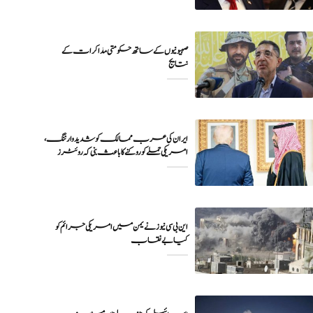
صہیونیوں کے ساتھ حکومتی مذاکرات کے
نتایج
ایران کی عرب ممالک کو شدید وارننگ،
امریکی حملے کو روکنے کا باعث بنی کہ روئٹرز
این بی سی نیوز نے یمن میں امریکی جرائم کو