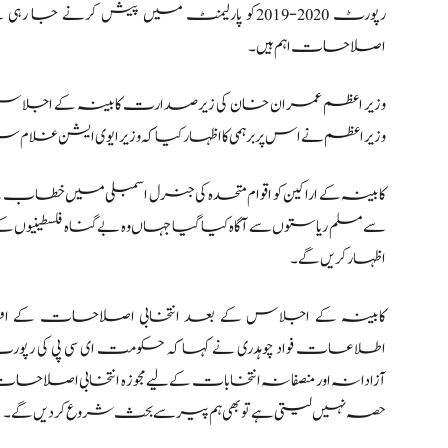
رپورٹ 2020-2019کو پارلیمنٹ میں پیش کرنے جا 
اصلاحات اہم ہیں۔
وزیر اعظم عمران خان کی زیرصدارت کابینہ کے اجلاس میں
وزیر اعظم نے اس پر برہمی کا اظہار کیا کہ وزیر ایوی ایشن غ
کابینہ کے اراکین کو اقوام متحدہ کی جنرل اسمبلی میں خ
سے مسلم ریاستوں سے آگاہ کیا گیا جہاں وہ بے گناہ فلسطینی
اظہار کریں گے۔
کابینہ کے اجلاس کے بعد انتخابی اصلاحات کے اقدا
آزادانہ اور منصفانہ انتخابات کے لیے مجوزہ انتخابی اص
حصہ نہیں لیتی ہے تو بھی ہم پیر سے بحث شروع کردیں گے۔