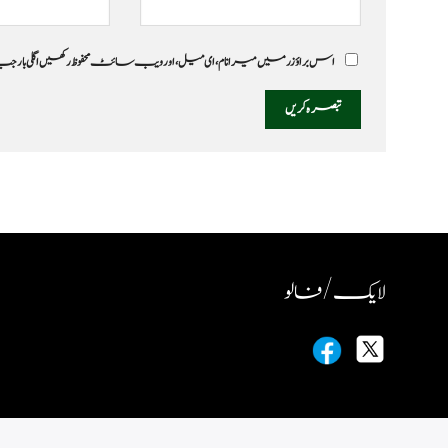
اس براؤزر میں میرا نام، ای میل، اور ویب سائٹ محفوظ رکھیں اگلی بار
لایک / فالو