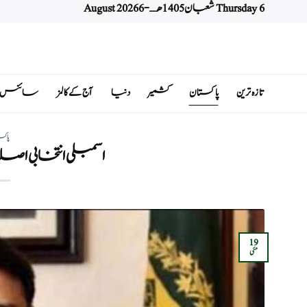
Thursday 6 شعبان 1405 هـ - 6 August 2026
Ski
t
conten
تازہ ترین
پاکستان
کشمیر
دنیا
آج کے کالمز
سائنس اور 
پاکس
اسمبلی انتخابی اص
19
مئی