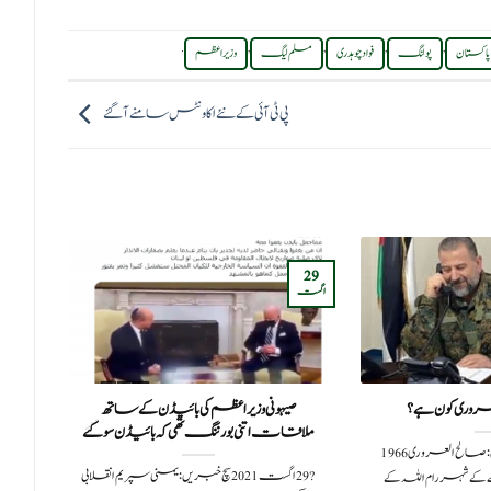
.
,
,
,
,
پاکستان
پولنگ
فواد چوہدری
مسلم لیگ
وزیر اعظم
پی ٹی آئی کے نئے اکاونٹس سامنے آگئے
29
13
اگست
اپریل
روری کون ہے؟
صیہونی وزیر اعظم کی بائیڈن کے ساتھ
خیب
ملاقات اتنی بورننگ تھی کہ بائیڈن سو گئے
ص
?️ 3 جنوری 2024سچ خبریں:صالح العروری 1966
?️ 29 اگست 2021سچ خبریں:یمنی سپریم انقلابی
 شہر رام اللہ کے