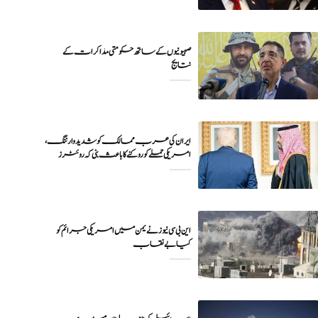
صہیونیوں کے ساتھ حکومتی مذاکرات کے
نتایج
ایران کی عرب ممالک کو شدید وارننگ،
امریکی حملے کو روکنے کا باعث بنی کہ روئٹرز
این بی سی نیوز نے یمن میں امریکی جرائم کو