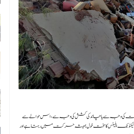
حرکت کی وجہ سے یا چاندکی کشش کی وجہ سے، اس حوالے سے
وجود ٹیکٹونک پلیٹس کا سخت خول ہمیشہ حرکت میں رہتا ہے اور