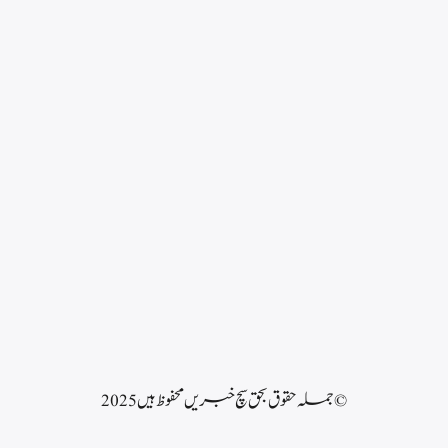
© جملہ حقوق بحق سچ خبریں محفوظ ہیں 2025