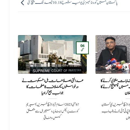
پاکستان میں کورونا کیسز کی یومیہ شرح 10.18 فیصد تک پہنچ گئی
27
06
دسمبر
مئی
تخابات ملتوی کرنے کا
عدالتی اصلاحات بل:حکومت نے
یں چیلنج کرنے کا
درخواستوں کیخلاف 8 صفحات کا
ان
جواب جمع کرا دیا
20اسلام آباد:(سچ خبریں) پاکستان
?️ 6 مئی 2023اسلام آباد: (سچ خبریں) سپریم
بدع
ی آئی) نے پنجاب
کورٹ پریکٹس اینڈ پروسیجر بل سے متعلق
ں
کیس،وفاقی