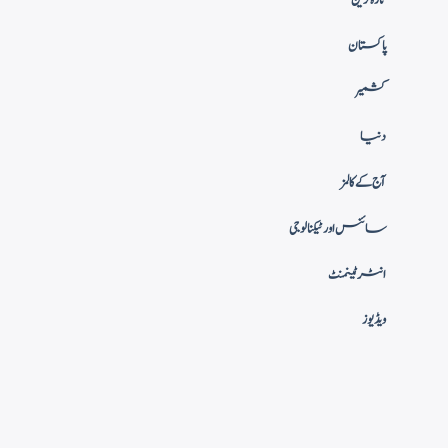
پاکستان
کشمیر
دنیا
آج کے کالمز
سائنس اور ٹیکنالوجی
انٹرٹینمنٹ
ویڈیوز