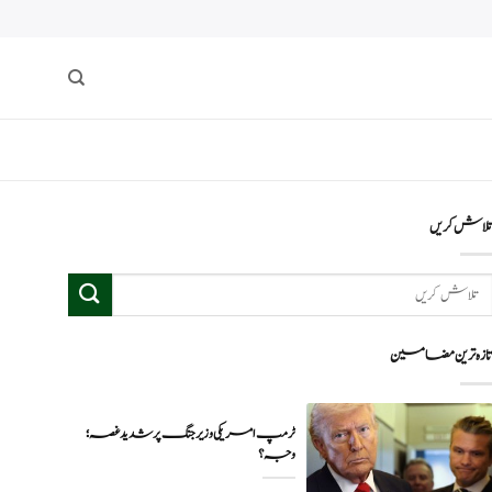
لاش کریں
ازہ ترین مضامین
ٹرمپ امریکی وزیر جنگ پر شدید غصہ؛
وجہ ؟