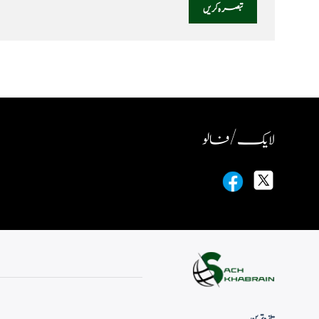
لایک / فالو
تازہ ترین