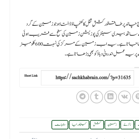
ج چاند پر طاقتور کششِ ثقل کا کھنچاؤ ڈالتا ہو جو زمین کے گرد
ت کے ساتھ بیری سینٹر کی پوزیشن زمین کی سطح سے قریب ہوئی
ہے، بیری سینٹر زمین اور چاند کے سینٹر آف ماس کو کہا جاتا ہے۔ یہ اب زمین کے مرکز کی نسبت 600 کلو میٹر
ہ عمل اندرونی دباؤ کو بھی بڑھاتا ہے۔
Short Link
.
,
,
,
,
,
زلزلے
زمین
کشش
کیلیفورنیا
وجوہات