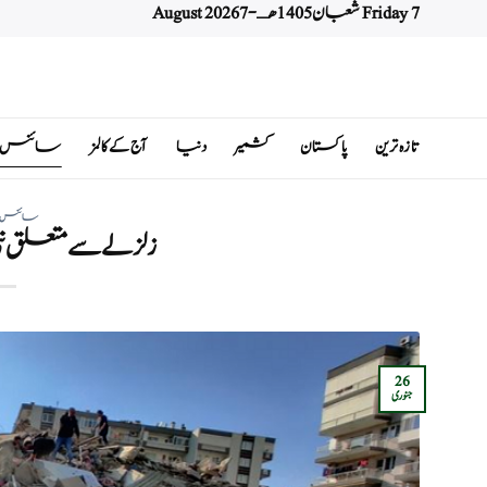
Friday 7 شعبان 1405 هـ - 7 August 2026
Ski
t
conten
تازہ ترین
پاکستان
کشمیر
دنیا
آج کے کالمز
سائنس اور 
سائنس اور 
زلزلے سے متعلق نئی
26
جنوری