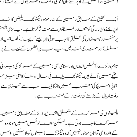
زمین اور اس کے اوپر بسنے والی زندگی کو متعدد طریقوں سے متاثر ک
ایک تحقیق کے مطابق زمین کے اندر موجود
ٹیکٹونک
پلیٹس کا س
اوپر بسنے والی زندگی کو متعدد طریقوں سے متاثر کرتا ہے۔یہ ب
پر منفرد چیزوں کی تخلیق کا سبب ہوتی ہیں جیسے کہ پہاڑ، کھائی
سلسلہ) اور سمندری خندقیں۔ یہ سب برِ اعظموں کے پیمانے پر ہ
تاہم، زلزلے، آتش فشاں اور سونامی بھی زمین کے مرکز کی بیرون
نتیجے میں آتے ہیں
رفتار بال کے بڑھنے کی رفتارکے قریب ہے۔
پلیٹوں کی حرکت کے متعلق اتفاق رائے کے مطابق زمین کے مرک
حرکت کا سبب ہوتی ہے۔لیکن سینٹ لوئس میں موجود واشنگٹن 
کے اندر اتنی توانائی موجود نہیں کہ وہ ٹیکٹونک پلیٹوں کو ہلا سک