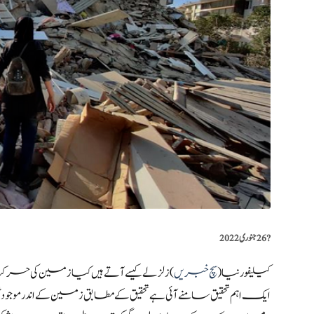
?️
26 جنوری 2022
کیلیفورنیا(
سچ خبریں
) زلزلے کیسے آتے ہیں کیا زمین کی 
ایک اہم تحقیق سامنے آئی ہے تحقیق کے مطابق زمین کے اندر م