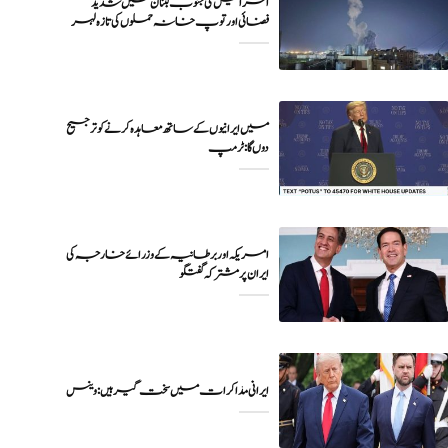
اسرائیل کی جنوب لبنان میں شدید
فضائی اور توپ خانہ حملوں کی تازہ لہر
میں ایرانیوں کے ساتھ معاہدہ کرنے کو ترجیح
دوں گا : ٹرمپ
امریکہ اور برطانیہ کے وزرائے خارجہ کی
ایران پر مشترکہ گفتگو
ایرانی مذاکرات میں سخت گیر ہیں: وینس