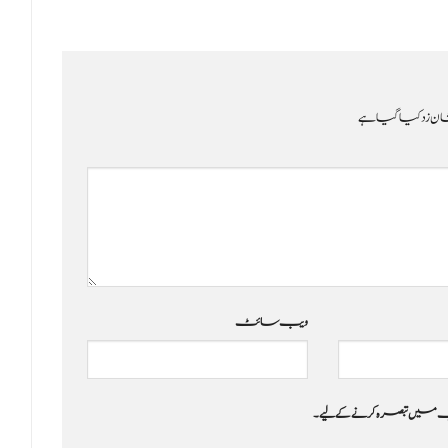
ن زد کیا گیا ہے
ویب‌ سائٹ
 جب میں تبصرہ کرنے کےلیے۔