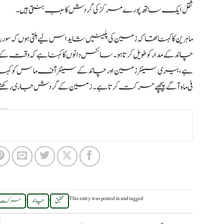
ثقل ایک ساتھ پورے مرکز کی گردش کا سبب بنتی ہیں۔
ماہرین کا کہنا تھا کہ زمین کی پلیٹیں شاید اس لیے ہلتی ہوں کہ سور
چاند کے مدار کو طویل کرتا ہو۔سائنس دانوں کا کہنا ہے کہ وق
فی ماہ آگے پیچھے حرکت کرتا ہے۔زمین کے گردش جاری رکھنے پر ی
,
,
This entry was posted in
and tagged
تحقیق
چاند
حرکت