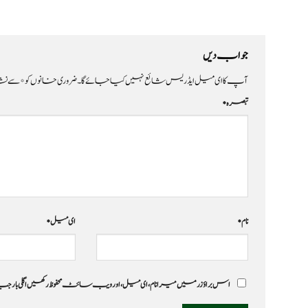
جواب دیں
آپ کا ای میل ایڈریس شائع نہیں کیا جائے گا۔
ضروری خانوں کو
*
سے نشا
تبصرہ
*
نام
*
ای میل
*
اس براؤزر میں میرا نام، ای میل، اور ویب سائٹ محفوظ رکھیں اگلی بار