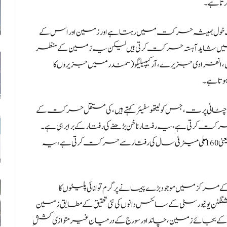
رتا ہے۔
خت خول ہمیشہ حرکت میں رہتا ہے اور زمین اور اس کے
ڑی پلیٹیں شاید آہستہ حرکت کرتی ہیں لیکن یہ زمین کے منظر
اں، انفرادی جزیرے، آرکیپیلیگو (سمندر میں جزیروں کا
وتا ہے۔
ی چٹانی پرت، جس کو لیتھو سفیئر کہتے ہیں، کی مستقل حرکت کے
۔ٹیکٹونک پلیٹ فی سال اوسطاً 40 ملی میٹر حرکت کرتی ہے، یہ رفتار ناخن بڑھنے کی رفتار کے برابر ہی ہے۔
جنوبی امریکا کی مغرب میں نازکا پلیٹ سب سے تیزی سے یعنی 160 ملی میٹر فی سال کی رفتار سے حرکت کرتی ہے، یہ
ز میں موجود بڑے پیمانے پر گرم توانائی پلیٹوں کا
یونیورسٹی کے سائنس دانوں کی نئی تحقیق کے مطابق زمین
یں، اس کے بجائے زمین، چاند اور سورج کے درمیان غیر متوازی کششِ