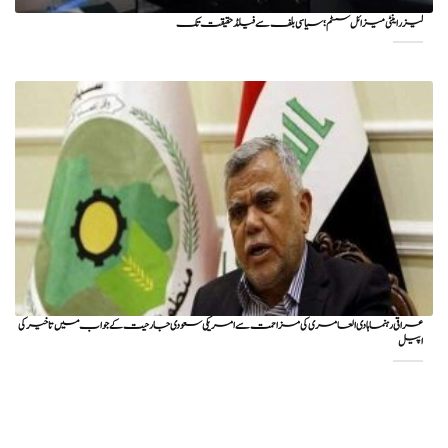
لیزر اینٹی میزائل سسٹم؛ سیاسی بلف سے فیلڈ حقیقت تک
عراقی رہنما ہادی العامری کی مزاحمت سے امریکی سعودی جارحیت کے جواب میں تاخیر کی
اپیل