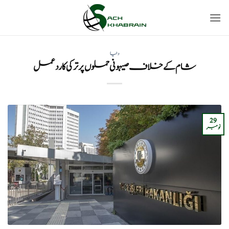
Ski
t
conten
دنیا
شام کے خلاف صیہونی حملوں پر ترکی کا ردعمل
29
نومبر