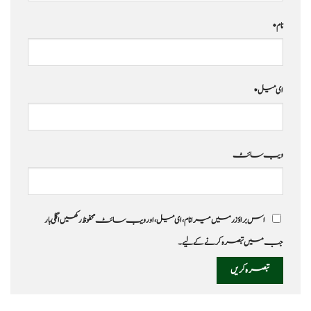
نام
*
ای میل
*
ویب‌ سائٹ
اس براؤزر میں میرا نام، ای میل، اور ویب سائٹ محفوظ رکھیں اگلی بار
جب میں تبصرہ کرنے کےلیے۔