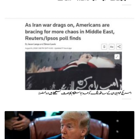
امریکی عوام ایران کے ساتھ جنگ کو عدم استحکام کا باعث سمجھتے ہیں: روئٹرز