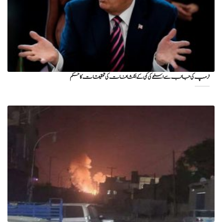
ٹرمپ کی جانب سے اسلحے کی کمی کے انکشافات کی تحقیقات کا حکم