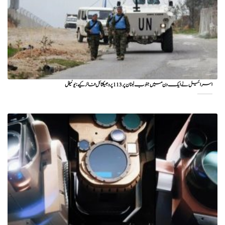
اسرائیل نے ایک دن میں جنوب لبنان پر 113 پروجیکٹائل فائر کیے: یونیفل