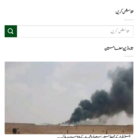
تلاش کریں
تازہ ترین مضامین
یمنی فوج کے حملے میں سعودی اتحاد کے 58 مزدور ہلاک