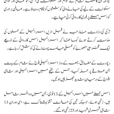
کیونکہ ان کا مقصد شام کے عوام اور حکومت کی امن، خوشحالی اور عوامی
سکونت کے لیے کی جانے والی کوششوں کو ناکام بنانا ہے۔ عالمی برادری
کو اس مسئلے پر فوری کارروائی کرنی چاہیے۔
ترکی کی وزارت خارجہ نے قبل ازیں اسرائیل کے حملوں کی
مذمت کرتے ہوئے کہا تھا کہ اسرائیل اس کارروائی کے ذریعے
ایک تخریبی منصوبے کو عملی جامہ پہنانے کی کوشش کر رہا ہے۔
رپورٹ کے مطابق، جمعہ کے روز اسرائیلی فوج نے شام کے بیت
جن علاقے پر حملہ کیا، جس کے نتیجے میں اسرائیلی اور شامی
افواج کے درمیان شدید جھڑپیں ہوئیں۔
اس حملے میں اسرائیل کے 13 فوجی، جن میں دو افسر شامل
ہیں، زخمی ہوئے، جبکہ تین کی حالت تشویشناک ہے، اسی دوران 13
شامی شہری شہید اور 25 زخمی ہوگئے۔