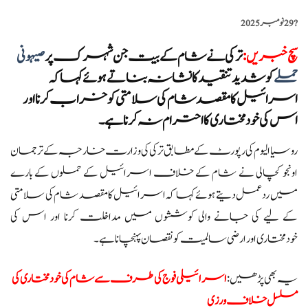
?️
29 نومبر 2025
سچ خبریں
:
ترکی نے شام کے بیت جن شہرک پر
صیہونی
حملے
کو شدید تنقید کا نشانہ بناتے ہوئے کہا کہ
اسرائیل کا مقصد شام کی سلامتی کو خراب کرنا اور
اس کی خودمختاری کا احترام نہ کرنا ہے۔
روسیا الیوم کی رپورٹ کے مطابق ترکی کی وزارت خارجہ کے ترجمان
اونجو کچالی نے شام کے خلاف اسرائیل کے حملوں کے بارے
میں ردعمل دیتے ہوئے کہا کہ اسرائیل کا مقصد شام کی سلامتی
کے لیے کی جانے والی کوششوں میں مداخلت کرنا اور اس کی
خودمختاری اور ارضی سالمیت کو نقصان پہنچانا ہے۔
یہ بھی پڑھیں:
اسرائیلی فوج کی طرف سے شام کی خودمختاری کی
مسلسل خلاف ورزی