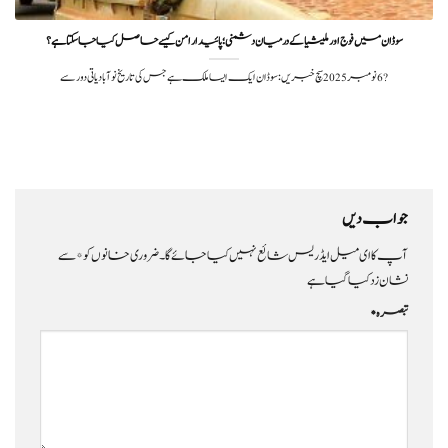
سوڈان میں فوج اور ملیشیا کے درمیان دشمنی؛ پائیدار امن کیسے حاصل کیا جا سکتا ہے؟
?️ 6 نومبر 2025سچ خبریں: سوڈان ایک ایسا ملک ہے جس کی تاریخ نوآبادیاتی دور سے
جواب دیں
آپ کا ای میل ایڈریس شائع نہیں کیا جائے گا۔
ضروری خانوں کو
*
سے
نشان زد کیا گیا ہے
تبصرہ
*