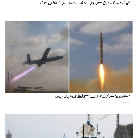
یمن کے مرکز اور مشرق میں ریاض سے منسلک مزدوروں کے ٹھکانوں پر دھماکے
سعودی فوجی مراکز کے خلاف یمنی فوج کی کارروائیاں جاری