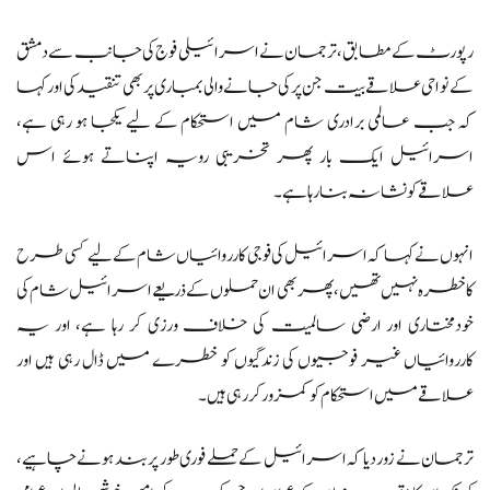
رپورٹ کے مطابق، ترجمان نے اسرائیلی فوج کی جانب سے دمشق
کے نواحی علاقے بیت جن پر کی جانے والی بمباری پر بھی تنقید کی اور کہا
کہ جب عالمی برادری شام میں استحکام کے لیے یکجا ہو رہی ہے،
اسرائیل ایک بار پھر تخریبی رویہ اپناتے ہوئے اس
علاقے کو نشانہ بنا رہا ہے۔
انہوں نے کہا کہ اسرائیل کی فوجی کارروائیاں شام کے لیے کسی طرح
کا خطرہ نہیں تھیں، پھر بھی ان حملوں کے ذریعے اسرائیل شام کی
خودمختاری اور ارضی سالمیت کی خلاف ورزی کر رہا ہے، اور یہ
کارروائیاں غیر فوجیوں کی زندگیوں کو خطرے میں ڈال رہی ہیں اور
علاقے میں استحکام کو کمزور کر رہی ہیں۔
ترجمان نے زور دیا کہ اسرائیل کے حملے فوری طور پر بند ہونے چاہیے،