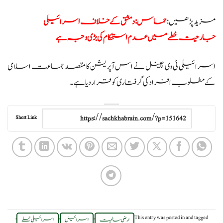
مزید پڑھیں:
حماس: دمشق کے خلاف اسرائیلی
جارحیت خطے میں عدم استحکام کی بڑی وجہ ہے
اسرائیلی ٹی وی چینل نے اس آپریشن کا مقصد جماعت اسلامی
کے مطلوب افراد کی گرفتاری کو قرار دیا ہے۔
Short Link
,
,
,
This entry was posted in
and tagged
ارضی سالمیت
اسرائیل
اسرائیلی حملے