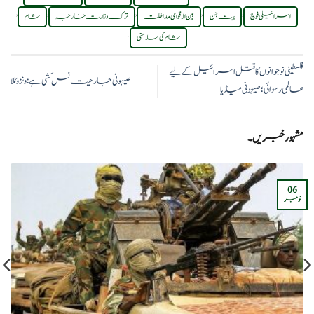
,
,
,
,
,
اسرائیلی فوج
بیت جن
بین الاقوامی مداخلت
ترک وزارت خارجہ
شام
.
شام کی سلامتی
فلسطینی نوجوانوں کا قتل اسرائیل کے لیے
صیہونی جارحیت نسل کشی ہے:ونزوئلا
عالمی رسوائی؛صیہونی میڈیا
مشہور خبریں۔
06
نومبر