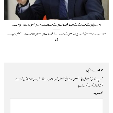
امریکیوں کے بھاگنے کے بعد افغانستان کے حالات بہتر نہیں ہوئے:روسی صدر
?️ 12 فروری 2023سچ خبریں:روس کے صدر نے افغانستان میں القاعدہ اور داعش سمیت
بین
جواب دیں
آپ کا ای میل ایڈریس شائع نہیں کیا جائے گا۔
ضروری خانوں کو
*
سے
نشان زد کیا گیا ہے
تبصرہ
*