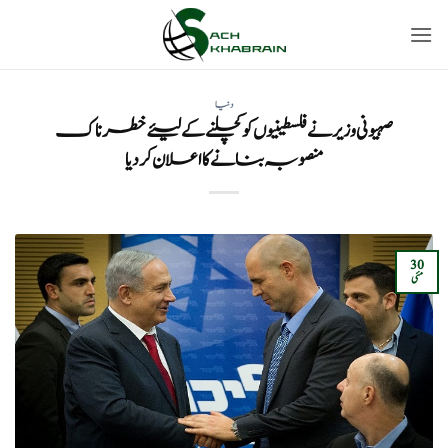
Ski
t
conten
دنیا
صہیونی وزیر نے فلسطینیوں کو کچلنے کے لیئے خطرناک
منصوبہ بنانے کا اعلان کردیا
30
مئی