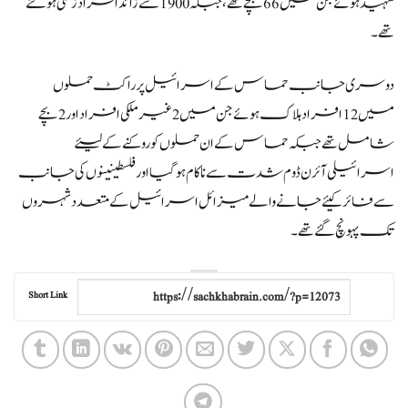
شہید ہوئے جن میں 66 بچے تھے، جبکہ 1900 سے زائد افراد زخمی ہوگئے
تھے۔
دوسری جانب حماس کے اسرائیل پر راکٹ حملوں
میں 12 افراد ہلاک ہوئے جن میں 2 غیرملکی افراد اور 2 بچے
شامل تھے جبکہ حماس کے ان حملوں کو روکنے کے لیئے
اسرائیلی آئرن ڈوم شدت سے ناکام ہوگیا اور فلسطینینوں کی جانب
سے فائر کیئے جانے والے میزائل اسرائیل کے متعدد شہروں
تک پہونچ گئے تھے۔
Short Link