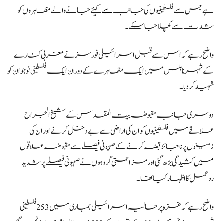
ہے جس سے فلسطینیوں کی جانب
سے
کیئے جانے والے مظاہروں کو
شدت سے کچلا جاسکے۔
واضح رہے کہ اس سے قبل اسرائیلی فورسز نے مغربی کنارے
کے شہر نابلس میں ایک مظاہرے کے دوران ایک فلسطینی نوجوان کو
شہید کردیا۔
دوسری جانب مقبوضہ بیت المقدس کے شیخ الجراح
علاقے میں فلسطینیوں کو ان کی اراضی سے بے دخل کرنے اور ان کی
زمینوں پر ناجائز قبضہ کرنے کے صہیونی فیصلے سے مقبوضہ علاقوں
میں کشیدگی بڑھ گئی اور مزاحمتی گروہوں نے صہیونی فیصلے پر شدید
ردعمل کا اظہار کیا تھا۔
واضح رہے کہ غزہ پر حالیہ اسرائیلی بمباری میں 253 فلسطینی