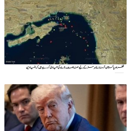
قطر اور پاکستان آبنائے ہرمز کے لیے مفاہمت نامے کی تیاری کر رہے ہیں کہ المیادین