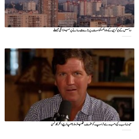
روس کے یوکرین کے دارالحکومت پر بڑے پیمانے پر میزائلی حملے
میناب کی وجہ سے ٹرمپ کو سخت تھپڑ مارنا چاہیے : ٹکر کارلسن