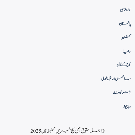
تازہ ترین
پاکستان
کشمیر
دنیا
آج کے کالمز
سائنس اور ٹیکنالوجی
انٹرٹینمنٹ
ویڈیوز
© جملہ حقوق بحق سچ خبریں محفوظ ہیں 2025