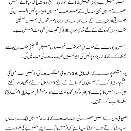
اسرائیل کے ٹی وی چینل 12 نے اتوار کی صبح کو بتایا کہ اوہانا کے اس
منصوبے میں تین سال کے عرصہ میں 5 ہزار پولیس افسران کی
بھرتی اور تربیت کے ساتھ ساتھ موجودہ صورتحال میں فلسطینی
مظاہروں کو روکنے کے لئے فوری طور پر 300 کی تعیناتی بھی شامل ہے۔
اس رپورٹ کے مطابق مقبوضہ شہروں میں فلسطینی مظاہرین سے
نمٹنے کے لئے بارڈر ریزرو پولیس کی 5 یونٹیں تعینات کی جائیں گی۔
یروشلم پوسٹ کے مطابق، اوہانا، صیہونی حکومت کی داخلی سلامتی کی
تنظیم شاباک کو فلسطینیوں کو دبانے کے لئے استعمال کرنے کا بھی ارادہ رکھتے
ہیں، اور اس کا ایک کام ان لوگوں کو روکنا ہے جو سوشل میڈیا پر احتجاج کا
مطالبہ کرتے ہیں۔
صہیونی وزیر نے اس منصوبے کی وضاحت کے بارے میں ایک بیان
جاری کرتے ہوئے دعویٰ کیا ہے کہ انہیں ایک ایسے منصوبے کی ضرورت