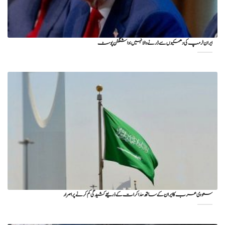
ایران ٹرمپ کی دھمکیوں سے ڈرنے والا نہیں: واشنگٹن پوسٹ
سعودی عرب کا ایران کے ساتھ مذاکرات کے ذریعے کشیدگی کم کرنے پر اصرار