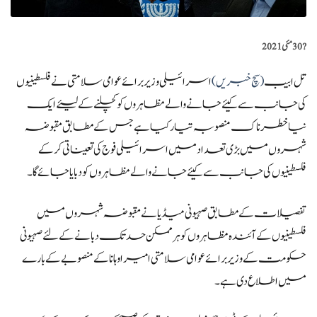
?️
30 مئی 2021
تل ابیب
(سچ خبریں)
اسرائیلی وزیر برائے عوامی سلامتی نے فلسطینیوں
کی جانب سے کیئے جانے والے مظاہروں کو کچلنے کے لیئے ایک
نیا خطرناک منصوبہ تیار کیا ہے جس کے مطابق مقبوضہ
شہروں میں بڑی تعداد میں اسرائیلی فوج کی تعیناتی کرکے
فلسطینیوں کی جانب سے کیئے جانے والے مظاہروں کو دبایا جائے گا۔
تفصیلات کے مطابق صہیونی میڈیا نے مقبوضہ شہروں میں
فلسطینیوں کے آئندہ مظاہروں کو ہر ممکن حد تک دبانے کے لئے صہیونی
حکومت کے وزیر برائے عوامی سلامتی امیر اوہانا کے منصوبے کے بارے
میں اطلاع دی ہے۔