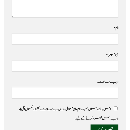
نام
*
ای میل
*
ویب‌ سائٹ
اس براؤزر میں میرا نام، ای میل، اور ویب سائٹ محفوظ رکھیں اگلی بار
جب میں تبصرہ کرنے کےلیے۔