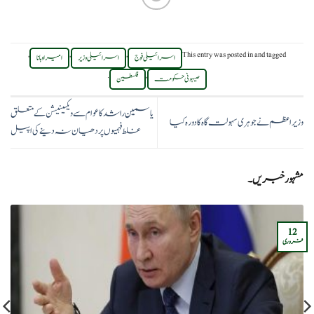
,
,
,
This entry was posted in
and tagged
اسرائیلی فوج
اسرائیلی وزیر
امیر اوہانا
.
,
صیہونی حکومت
فلسطین
یاسمین راشدکا عوام سے ویکسینیشن کے متعلق
وزیر اعظم نے جوہری سہولت گاہ کا دورہ کیا
غلط فہمیوں پر دھیان نہ دینے کی اپیل
مشہور خبریں۔
12
فروری