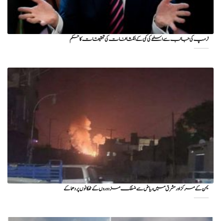
ٹرمپ کی جانب سے اسلحے کی کمی کے انکشافات کی تحقیقات کا حکم
یمن کے مرکز اور مشرق میں ریاض سے منسلک مزدوروں کے ٹھکانوں پر دھماکے