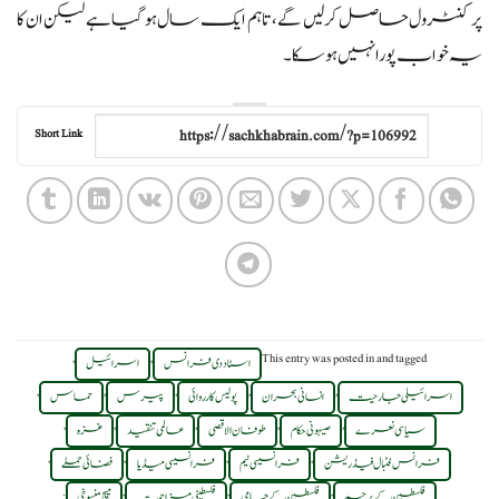
پر کنٹرول حاصل کر لیں گے، تاہم ایک سال ہو گیا ہے لیکن ان کا
یہ خواب پورا نہیں ہو سکا۔
Short Link
,
,
This entry was posted in
and tagged
اسٹاد دی فرانس
اسرائیل
,
,
,
,
,
اسرائیلی جارحیت
انسانی بحران
پولیس کارروائی
پیرس
حماس
,
,
,
,
,
سیاسی نعرے
صیہونی حکام
طوفان الاقصی
عالمی تنقید
غزہ
,
,
,
,
فرانس فٹبال فیڈریشن
فرانسیسی ٹیم
فرانسیسی میڈیا
فضائی حملے
.
,
,
,
فلسطین کے پرچم
فلسطین کے حامی
فلسطینی مزاحمت
میچ منسوخی