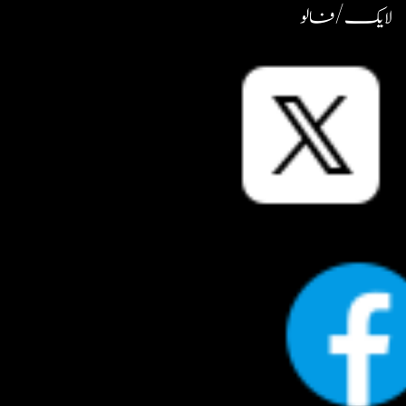
لایک / فالو