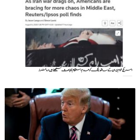
امریکی عوام ایران کے ساتھ جنگ کو عدم استحکام کا باعث سمجھتے ہیں: روئٹرز