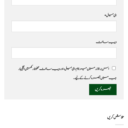
ای میل
*
ویب‌ سائٹ
اس براؤزر میں میرا نام، ای میل، اور ویب سائٹ محفوظ رکھیں اگلی بار
جب میں تبصرہ کرنے کےلیے۔
تلاش کریں