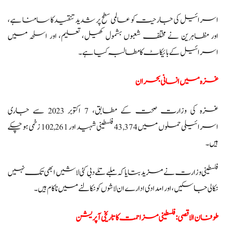
اسرائیل کی جارحیت کو عالمی سطح پر شدید تنقید کا سامنا ہے،
اور مظاہرین نے مختلف شعبوں بشمول کھیل، تعلیم، اور اسلحہ میں
اسرائیل کے بائیکاٹ کا مطالبہ کیا ہے۔
غزہ میں انسانی بحران
غزہ کی وزارت صحت کے مطابق، 7 اکتوبر 2023 سے جاری
اسرائیلی حملوں میں 43,374 فلسطینی شہید اور 102,261 زخمی ہو چکے
ہیں۔
فلسطینی وزارت نے مزید بتایا کہ ملبے تلے دبی کئی لاشیں ابھی تک نہیں
نکالی جا سکیں، اور امدادی ادارے ان لاشوں کو نکالنے میں ناکام ہیں۔
طوفان الاقصی: فلسطینی مزاحمت کا تاریخی آپریشن