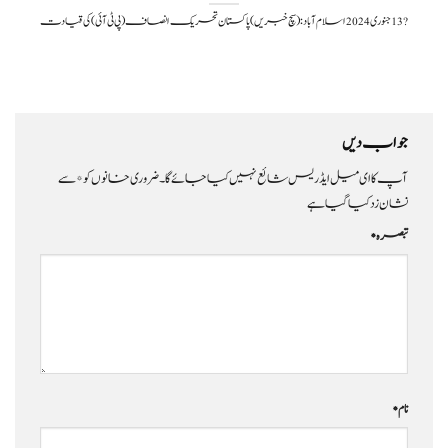
?️ 13 جنوری 2024اسلام آباد: (سچ خبریں) پاکستان تحریک انصاف (پی ٹی آئی) کی قیادت
جواب دیں
آپ کا ای میل ایڈریس شائع نہیں کیا جائے گا۔
ضروری خانوں کو
*
سے
نشان زد کیا گیا ہے
تبصرہ
*
نام
*