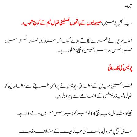
ہیں۔
یہ بھی پڑھیں:
صیہونیوں کے ہاتھوں فلسطینی فٹبال ٹیم کے کوچ شہید
مظاہرین نے نعرے لگاتے ہوئے کہا کہ اسٹاد دی فرانس میں
فرانس اور اسرائیل کا میچ نامنظور ہے۔
پولیس کی کارروائی
فرانسیسی میڈیا کے مطابق، پولیس نے پرامن طریقے سے مظاہرین کو
فٹبال فیڈریشن کے احاطے سے باہر نکال دیا۔
میچ کا شیڈول: یہ میچ 14 نومبر کو پیرس میں ہونے والا ہے۔
عالمی سطح پر صیہونی ریاست کی جارحیت کے خلاف مذمت