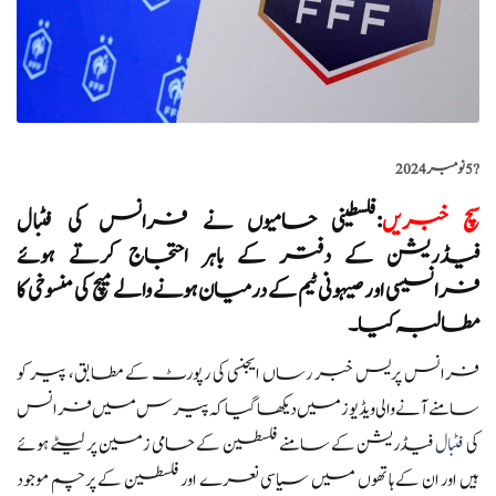
?️
5 نومبر 2024
سچ خبریں
:
فلسطینی حامیوں نے فرانس کی فٹبال
فیڈریشن کے دفتر کے باہر احتجاج کرتے ہوئے
فرانسیسی اور صیہونی ٹیم کے درمیان ہونے والے میچ کی منسوخی کا
مطالبہ کیا۔
فرانس پریس خبر رساں ایجنسی کی رپورٹ کے مطابق، پیر کو
سامنے آنے والی ویڈیوز میں دیکھا گیا کہ پیرس میں فرانس
کی
فٹبال
فیڈریشن کے سامنے فلسطین کے حامی زمین پر لیٹے ہوئے
ہیں اور ان کے ہاتھوں میں سیاسی نعرے اور فلسطین کے پرچم موجود