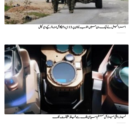
اسرائیل نے ایک دن میں جنوب لبنان پر 113 پروجیکٹائل فائر کیے: یونیفل
لیزر اینٹی میزائل سسٹم؛ سیاسی بلف سے فیلڈ حقیقت تک