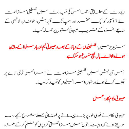
رپورٹ کے مطابق، حماس کی قیادت میں فلسطینی مزاحمت
نے 7 اکتوبر کو ایک منفرد اور اچانک آپریشن، طوفان الاقصی کے
ذریعے، غزہ کے قریب صیہونی بستیوں پر حملہ کیا۔
مزید پڑھیں:
فلسطینیوں کے دباؤ کے بعد صیہونی ٹیم اور بارسلونا کے مابین
ہونے والا فٹ بال میچ منسوخ ہوسکتا ہے
اس آپریشن میں فلسطینی مزاحمت نے اسرائیلی فوجی اڈے پر
قبضہ کرتے ہوئے درجنوں اسرائیلیوں کو قید کر لیا۔
صیہونی حکام کا ردعمل
صیہونی حکام نے فوری طور پر بڑے پیمانے پر فضائی حملے شروع کیے، یہ
سوچتے ہوئے کہ وہ چند دنوں میں مزاحمتی گروپوں کو ختم کر کے غزہ