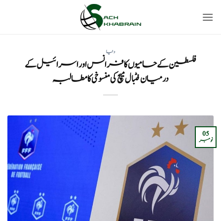
Ski
t
conten
دنیا
فلسطین کے حامیوں کا فرانس اور اسرائیل کے
درمیان فٹبال میچ کی منسوخی کا مطالبہ
05
نومبر