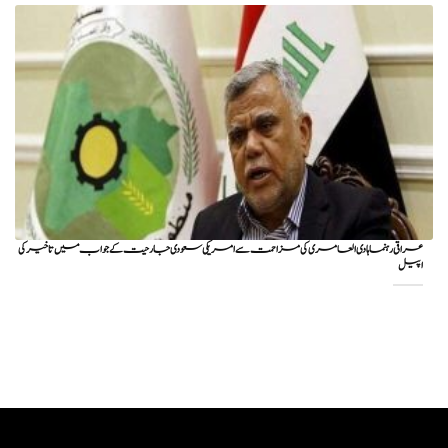
عراقی رہنما ہادی العامری کی مزاحمت سے امریکی سعودی جارحیت کے جواب میں تاخیر کی
اپیل