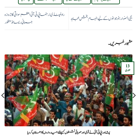
راولپنڈی: رہنما پی ٹی آئی اعظم سواتی کا 2 روزہ
یحیی السنوار؛ نوجوانوں کے لیے الہام بخش مجاہد
جسمانی ریمانڈ منظور
مشہور خبریں۔
13
جنوری
پشاور: پی ٹی آئی نے قومی اور صوبائی نشستوں کیلئے امیدواروں کا اعلان کردیا