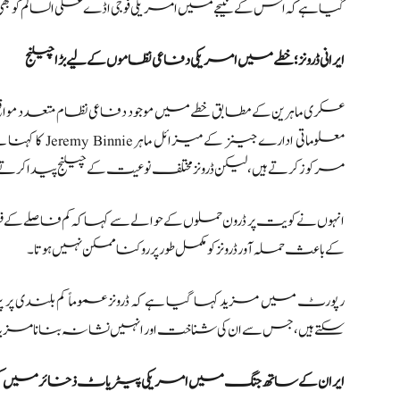
گیا ہے کہ اس کے نتیجے میں امریکی فوجی اڈے علی السالم کو بھی
ایرانی ڈرونز؛ خطے میں امریکی دفاعی نظاموں کے لیے بڑا چیلنج
عسکری ماہرین کے مطابق خطے میں موجود دفاعی نظام متعدد مواقع پر
معلوماتی ادا
مرکوز کرتے ہیں، لیکن ڈرونز مختلف نوعیت کے چیلنج پیدا کرتے 
انہوں نے کویت پر ڈرون حملوں کے حوالے سے کہا کہ کم فاصلے کے ف
کے باعث حملہ آور ڈرونز کو مکمل طور پر روکنا ممکن نہیں ہوتا۔
رپورٹ میں مزید کہا گیا ہے کہ ڈرونز عموماً کم بلندی پر 
سکتے ہیں، جس سے ان کی شناخت اور انہیں نشانہ بنانا مزید د
ایران کے ساتھ جنگ میں امریکی پیٹریاٹ ذخائر میں کم