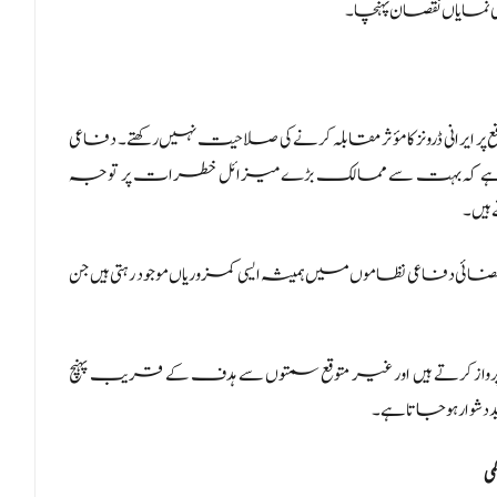
 نمایاں نقصان پہنچا۔
 ایرانی ڈرونز کا مؤثر مقابلہ کرنے کی صلاحیت نہیں رکھتے۔ دفاعی
رے جینز کے میزائل ماہر Jeremy Binnie کا کہنا ہے کہ بہت سے ممالک بڑے میزائل خطرات پر توجہ
ہیں۔
ضائی دفاعی نظاموں میں ہمیشہ ایسی کمزوریاں موجود رہتی ہیں جن
پرواز کرتے ہیں اور غیر متوقع سمتوں سے ہدف کے قریب پہنچ
شوار ہو جاتا ہے۔
ی