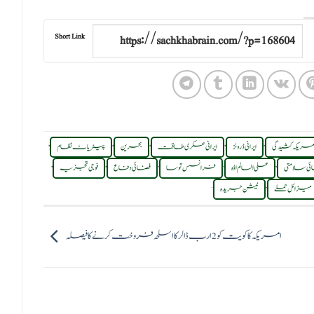
Short Link
,
,
,
,
,
 امریکہ کشیدگی
ایرانی ڈرونز
ایرانی عسکری طاقت
بحرین
پیٹریاٹ نظام
,
,
,
,
,
ی سلامتی
علی السالم اڈہ
فرانسس توسا
فضائی دفاع
فوجی تجزیہ
.
,
میزائل حملے
نیشن جریدہ
امریکہ کا کویت کو 2 ارب ڈالر کا اسلحہ فروخت کرنے کا فیصلہ