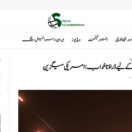
ٹیکنالوجی
انٹرٹینمنٹ
ویڈیوز
ایران ، اسرائیل ، جنگ
یا
ت
 کے لیے ڈراؤنا خواب:امریکی میگزین
ت