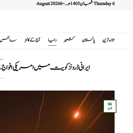
Thursday 6 شعبان 1405 هـ - 6 August 2026
Ski
t
conten
تازہ ترین
پاکستان
کشمیر
دنیا
آج کے کالمز
سائنس اور 
دن
ایرانی ڈرونز کویت میں امریکی افواج
06
جون