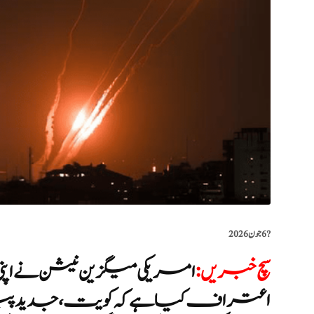
?️
6 جون 2026
سچ خبریں
:
امریکی میگزین نیشن نے ا
اعتراف کیا ہے کہ کویت، جدید پیٹ