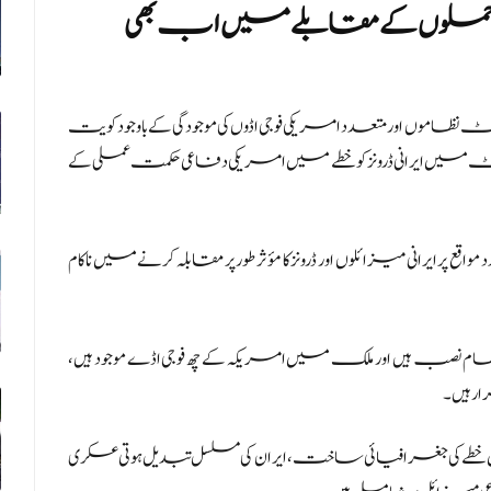
ایرانی حملوں کے مقابلے میں اب بھی
وں اور متعدد امریکی فوجی اڈوں کی موجودگی کے باوجود کویت
رٹ میں ایرانی ڈرونز کو خطے میں امریکی دفاعی حکمت عملی کے
انی میزائلوں اور ڈرونز کا مؤثر طور پر مقابلہ کرنے میں ناکام
نصب ہیں اور ملک میں امریکہ کے چھ فوجی اڈے موجود ہیں،
ر ہیں۔
طے کی جغرافیائی ساخت، ایران کی مسلسل تبدیل ہوتی عسکری