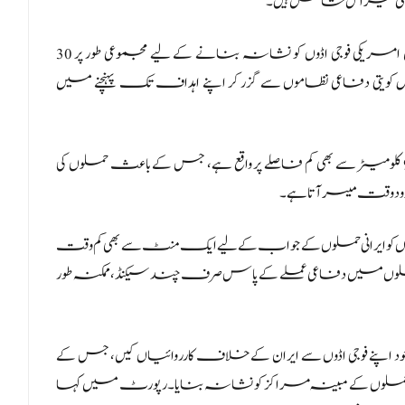
عی میزائل شامل ہیں۔
رپورٹ میں دعویٰ کیا گیا ہے کہ بدھ کے روز کویت میں امریکی فوجی اڈوں کو نشانہ بنانے کے لیے مجموعی طور پر 30
سے بعض کویتی دفاعی نظاموں سے گزر کر اپنے اہداف تک پہنچنے میں
نیشن کے مطابق کویت سٹی ایران کی قریبی سرحد سے 90 کلومیٹر سے بھی کم فاصلے پر واقع ہے، جس کے باعث حملوں کی
ود وقت میسر آتا ہے۔
کو ایرانی حملوں کے جواب کے لیے ایک منٹ سے بھی کم وقت
 Francis Tusa کے مطابق بعض حملوں میں دفاعی عملے کے پاس صرف چند سیکنڈ، ممکنہ طور
نے فوجی اڈوں سے ایران کے خلاف کارروائیاں کیں، جس کے
ے ان حملوں کے مبینہ مراکز کو نشانہ بنایا۔ رپورٹ میں کہا