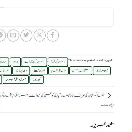
,
,
,
This entry was posted in
and tagged
امریکی افواج
امریکی فوجی اڈے
ایران
ایران
,
,
,
,
,
جیریمی بنی
خلیج فارس
دفاعی نظام
ڈرون حملے
شاہد 136
علاقائ
,
,
کویت
مشرق وسطیٰ خبریں
افغانستان کی صرف 33 فیصد آبادی کو بجلی کی سہولت میسر؛ اقوام متحدہ کی
رپورٹ
مشہور خبریں۔