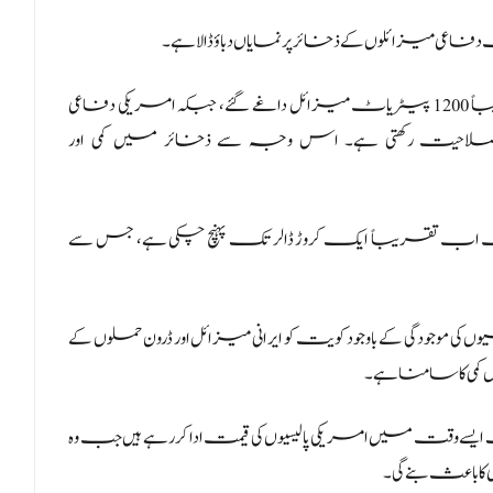
فاعی میزائلوں کے ذخائر پر نمایاں دباؤ ڈالا ہے۔
جریدے کا کہنا ہے کہ ایران کے ساتھ جنگ کے دوران تقریباً 1200 پیٹریاٹ میزائل داغے گئے، جبکہ امریکی دفاعی
ائل تیار کرنے کی صلاحیت رکھتی ہے۔ اس وجہ سے ذخائر میں کمی اور
-3 دفاعی میزائل کی قیمت اب تقریباً ایک کروڑ ڈالر تک پہنچ چکی ہے، جس سے
کہ تقریباً 13 ہزار 500 امریکی فوجیوں کی موجودگی کے باوجود کویت کو ایرانی میزائل اور ڈرون حملوں کے
کمی کا سامنا ہے۔
ے وقت میں امریکی پالیسیوں کی قیمت ادا کر رہے ہیں جب وہ
ی کا باعث بنے گی۔