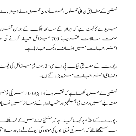
نیشن کے مطابق ایرانی حملوں، خصوصاً ڈرون حملوں، نے پیٹریاٹ د
صنعت سالانہ تقریباً 700 میز
اخراجات میں اضافہ دیکھا جا رہا ہے۔
رپورٹ کے مطابق ایک پی اے سی
دفاعی اخراجات مزید بڑھ گئے ہیں۔
نیشن نے مزید لکھا ہے 
مقابلے میں دفاعی چیلنجز اور ہتھیاروں کے ذخائر میں نمایاں 
رپورٹ کے اختتام پر کہا گیا ہے کہ خلیج فارس کے ممالک ایس
یہ سمجھتے تھے کہ امریکی فوجی اڈوں کی موجودگی ان کے لیے زیادہ سلامت