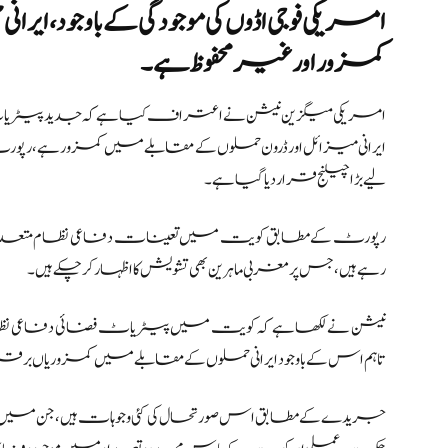
امریکی فوجی اڈوں کی موجودگی کے باوجود، 
کمزور اور غیر محفوظ ہے۔
امریکی میگزین نیشن نے اعتراف کیا ہے کہ جدید پیٹریاٹ نظام
ایرانی میزائل اور ڈرون حملوں کے مقابلے میں کمزور ہے، رپو
لیے بڑا چیلنج قرار دیا گیا ہے۔
رپورٹ کے مطابق کویت میں تعینات دفاعی نظام متعدد مواقع پر ایر
رہے ہیں، جس پر مغربی ماہرین بھی تشویش کا اظہار کر چکے ہیں۔
نیشن نے لکھا ہے کہ کویت میں پیٹریاٹ فضائی دفاعی نظام 
تاہم اس کے باوجود ایرانی حملوں کے مقابلے میں کمزوریاں برقرا
جریدے کے مطابق اس صورتحال کی کئی وجوہات ہیں، جن میں خ