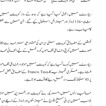
حکمت عملی اور کویت کے پاس محدود تعداد میں موجود دفا
شاہد-136 ڈرونز اور میزائل استعمال کیے گئے، جن میں 
کامیاب رہے۔
صورت میں کویتی دفاعی نظاموں کو ردعمل کے لیے انتہائی محد
رپورٹ میں کہا گیا ہے کہ کویت میں موجود دفاعی نظاموں 
ملتا ہے۔ عسکری تجزیہ کار
پر 45 سیکنڈ تک، ردعمل دینے کا وقت ہوتا ہے۔
حالیہ دنوں میں امریکہ نے کویت اور بحرین میں موجود اپ
جواب میں ایرانی مسلح افواج نے میزائلوں اور ڈرونز کے ذریع