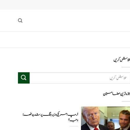
لاش کریں
ازہ ترین مضامین
ٹرمپ امریکی وزیر جنگ پر شدید غصہ؛
وجہ ؟