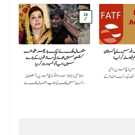
16
28
ستمبر
مئی
 فورس نے پاکستان
مشعال ملک نے ایک بار پھر مقبوضہ
ام
م فیصلہ کرلیا
کشمیر میں بھارتی سازشوں کے بارے
میں دنیا کو خبردار کردیا
 2021پیرس (سچ خبریں) منی
?️ 28 مئی 2021سرینگر (سچ خبریں) کشمیری
نسنگ کی روک تھام کے
رہنما یاسین ملک کی اہلیہ مشعال ملک نے