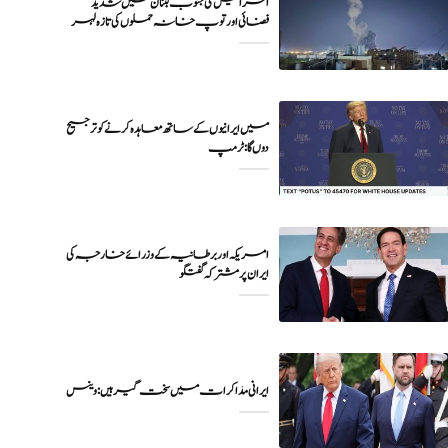
اسرائیل کی جنوب لبنان میں شدید
فضائی اور توپ خانہ حملوں کی تازہ لہر
میں ایرانیوں کے ساتھ معاہدہ کرنے کو ترجیح
دوں گا : ٹرمپ
امریکہ اور برطانیہ کے وزرائے خارجہ کی
ایران پر مشترکہ گفتگو
ایرانی مذاکرات میں سخت گیر ہیں: وینس