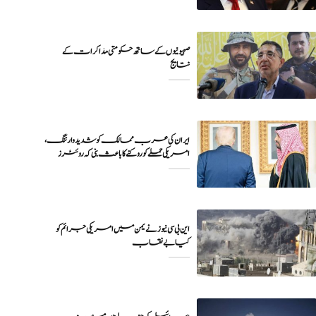
صہیونیوں کے ساتھ حکومتی مذاکرات کے
نتایج
ایران کی عرب ممالک کو شدید وارننگ،
امریکی حملے کو روکنے کا باعث بنی کہ روئٹرز
این بی سی نیوز نے یمن میں امریکی جرائم کو