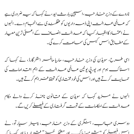
ناروے کے وزیر خارجہ، اسپین بارث اید، نے کہا کہ یہ ضروری ہے
کہ عالمی عدالت اپنی ذمہ داریوں کو عقلمندی سے انجام دے۔ انہوں
نے اعتماد کا اظہار کیا کہ عدالت انصاف کے اعلیٰ ترین معیار
کے مطابق اس کیس کی سماعت کرے گی۔
اسی طرح، سویڈن کی وزیر خارجہ، ماریا مالمر استنرگارڈ، نے کہا کہ
اسٹاک ہوم اور یورپی یونین عالمی عدالت کے اہم اقدامات کی
حمایت کرتے ہیں اور اس کی خودمختاری کو تحفظ فراہم کرتے ہیں۔
انہوں نے مزید کہا کہ سویڈن کے قانون نافذ کرنے والے حکام
عدالت کے احکامات کے تحت گرفتاری کے فیصلے کریں گے۔
دوسری جانب، ہنگری کے وزیر خارجہ، پیٹر سیارتو، نے
اس فیصلے کو "شرمناک اور مضحکہ خیز” قرار دیا اور کہا کہ