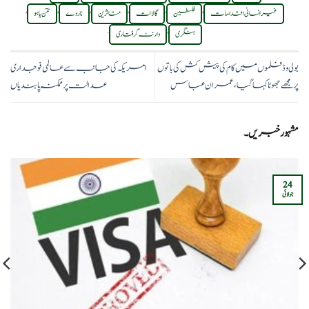
,
,
,
,
,
,
غیر انسانی اقدامات
فلسطین
گالانت
متاثرین
ناروے
نتن یاہو
.
,
ہنگری
وارنٹ گرفتاری
بولی وڈ فلموں میں کام کی پیش کش کی باتوں
امریکہ کی جانب سے عالمی فوجداری
پر مجھے جھوٹا کہا گیا، عمران عباس
عدالت پر ممکنہ پابندیاں
مشہور خبریں۔
24
جولائی