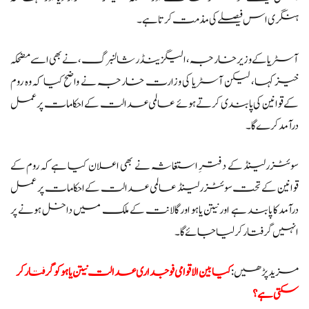
ہنگری اس فیصلے کی مذمت کرتا ہے۔
آسٹریا کے وزیر خارجہ، الیگزینڈر شالنبرگ، نے بھی اسے مضحکہ
خیز کہا، لیکن آسٹریا کی وزارت خارجہ نے واضح کیا کہ وہ روم
کے قوانین کی پابندی کرتے ہوئے عالمی عدالت کے احکامات پر عمل
درآمد کرے گا۔
سوئٹزرلینڈ کے دفترِ استغاثہ نے بھی اعلان کیا ہے کہ روم کے
قوانین کے تحت سوئٹزرلینڈ عالمی عدالت کے احکامات پر عمل
درآمد کا پابند ہے اور نیتن یاہو اور گالانت کے ملک میں داخل ہونے پر
انہیں گرفتار کر لیا جائے گا۔
مزید پڑھیں:
کیا بین الاقوامی فوجداری عدالت نیتن یاہو کو گرفتار کر
سکتی ہے؟