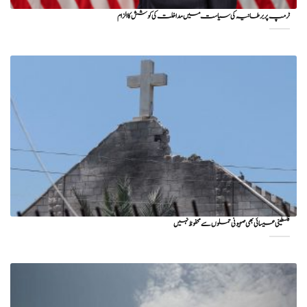
ٹرمپ پر برطانیہ کی سیاست میں مداخلت کی کوشش کا الزام
فلسطینی عیسائی بھی صہیونی حملوں سے محفوظ نہیں