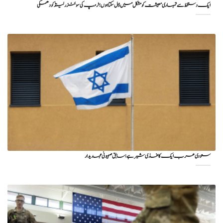
ایک دستخط سے تمہاری معیشت کو مشکل میں ڈال سکتا ہوں؛ ٹرمپ کی سوئٹزرلینڈ کو دھمکی
سعودی عرب ایک کاغذی شیر ہے: سابق صہیونی عہدیدار