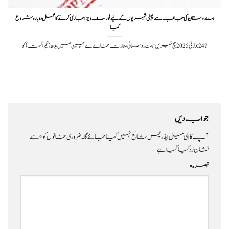
ہندوستان کی جانب سے چینی شہریوں کے لیے ٹورسٹ ویزا جاری کرنے کا عمل دوبارہ شروع
کیا
?️ 24 جولائی 2025سچ خبریں: ہندوستانی سفارت خانے نے چین میں بدھ (یکم اگست) کو
جواب دیں
آپ کا ای میل ایڈریس شائع نہیں کیا جائے گا۔
ضروری خانوں کو
*
سے
نشان زد کیا گیا ہے
تبصرہ
*