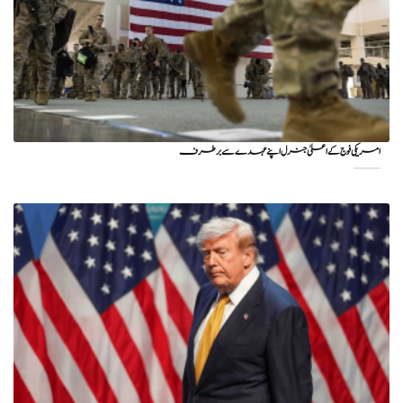
امریکی فوج کے اعلیٰ جنرل اپنے عہدے سے برطرف