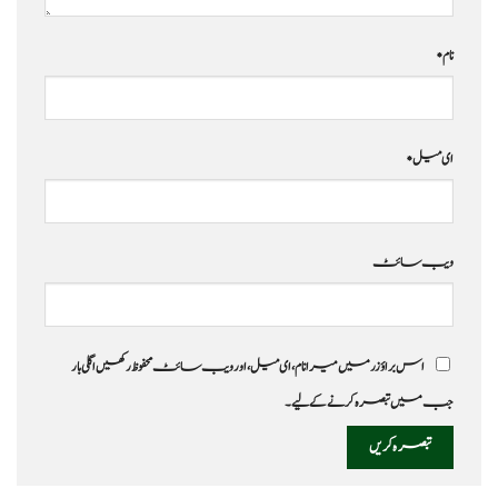
نام
*
ای میل
*
ویب‌ سائٹ
اس براؤزر میں میرا نام، ای میل، اور ویب سائٹ محفوظ رکھیں اگلی بار
جب میں تبصرہ کرنے کےلیے۔