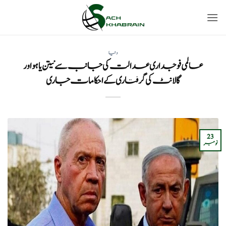
Ski
t
conten
دنیا
عالمی فوجداری عدالت کی جانب سے نیتن یاہو اور
گالانٹ کی گرفتاری کے احکامات جاری
23
نومبر