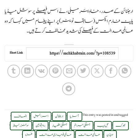
ارجنٹائن کے صدر، خاویئر میلی، نے اس فیصلے پر سوشل میڈیا
پلیٹ فارم ایکس (سابقہ ٹویٹر) پر اپنے پیغام میں کہا کہ وہ
عالمی عدالت کے فیصلے کی شدید مخالفت کرتے ہیں۔
Short Link
,
,
,
,
This entry was posted in
and tagged
آسٹریا
ارجنٹائن
اسرائیل
انصاف
,
,
,
,
,
,
بھوک
تل ابیب
جنگی جرائم
جنگی ہتھیار
روم قوانین
سوئٹزرلینڈ
,
,
,
,
سویڈن
عالمی عدالت
عالمی فوجداری عدالت
غزہ