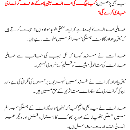
یہ بھی پڑھیں:
کیا ہیگ کی عدالت نیتن یاہو کے وارنٹ گرفتاری
جاری کرے گی؟
عالمی عدالت کا کہنا ہے کہ ایسے منطقی شواہد موجود ہیں جو ثابت کرتے ہیں
کہ نیتن یاہو اور گالانٹ جنگی جرائم میں ملوث رہے ہیں۔
عدالت نے مزید کہا کہ تل ابیب کی جانب سے عالمی
عدالت کی قانونی حیثیت کو تسلیم کرنا ضروری نہیں۔
نیتن یاہو اور گالانٹ نے غزہ میں شہریوں پر حملوں کی نگرانی کی ہے، اور
ان کی گرفتاری کے احکامات متاثرین کے حق میں ہیں۔
عدالت نے یہ بھی واضح کیا کہ نیتن یاہو اور گالانت کے جنگی جرائم
میں جنگی ہتھیار کے طور پر بھوک کا استعمال، قتل اور دیگر غیر
انسانی اقدامات شامل ہیں۔