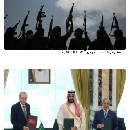
سعودی فوجی ہمارے نشانے پر ہوں گے؛ انصاراللہ کا انتباہ