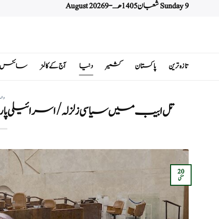
Sunday 9 شعبان 1405 هـ - 9 August 2026
Ski
t
conten
تازہ ترین
پاکستان
کشمیر
دنیا
آج کے کالمز
سائنس اور 
دن
تل ابیب میں سیاسی زلزلہ / اسرائیلی پارل
20
مئی