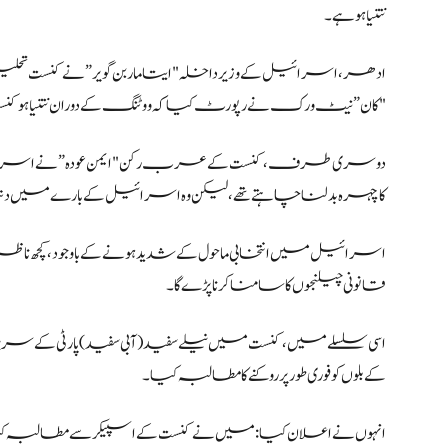
نتنیاہو ہے۔
ادھر، اسرائیل کے وزیر داخلہ "ایتامار بن گویر” نے کنست تحلی
"کان” نیٹ ورک نے رپورٹ کیا کہ ووٹنگ کے دوران نتنیاہو کنس
دوسری طرف، کنست کے عرب رکن "ایمن عودہ” نے اسرائیلی وزیر اع
کا چہرہ بدلنا چاہتے تھے، لیکن وہ اسرائیل کے بارے میں د
اسرائیل میں انتخابی ماحول کے شدید ہونے کے باوجود، کچھ ناظری
قانونی چیلنجوں کا سامنا کرنا پڑے گا۔
اسی سلسلے میں، کنست میں نیلے سفید (آبی سفید) پارٹی کے س
کے بلوں کو فوری طور پر روکنے کا مطالبہ کیا۔
انہوں نے اعلان کیا: میں نے کنست کے اسپیکر سے مطالبہ کیا