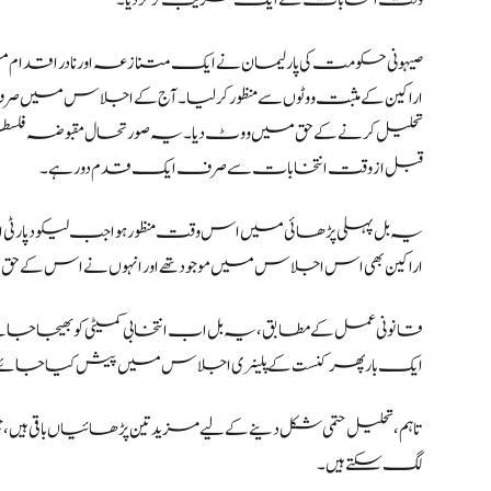
وقت انتخابات کے ایک قریب تر کر دیا۔
صیہونی حکومت کی پارلیمان نے ایک متنازعہ اور نادر اقدام می
تحلیل کرنے کے حق میں ووٹ دیا۔ یہ صورتحال مقبوضہ فلسط
قبل از وقت انتخابات سے صرف ایک قدم دور ہے۔
یہ بل پہلی پڑھائی میں اس وقت منظور ہوا جب لیکود پارٹی
اراکین بھی اس اجلاس میں موجود تھے اور انہوں نے اس کے ح
قانونی عمل کے مطابق، یہ بل اب انتخابی کمیٹی کو بھیجا جائ
ایک بار پھر کنست کے پلینری اجلاس میں پیش کیا جائے گ
تاہم، تحلیل حتمی شکل دینے کے لیے مزید تین پڑھائیاں باقی ہیں،
لگ سکتے ہیں۔