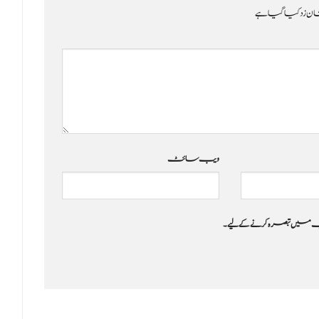
ن زد کیا گیا ہے
ویب‌ سائٹ
 جب میں تبصرہ کرنے کےلیے۔