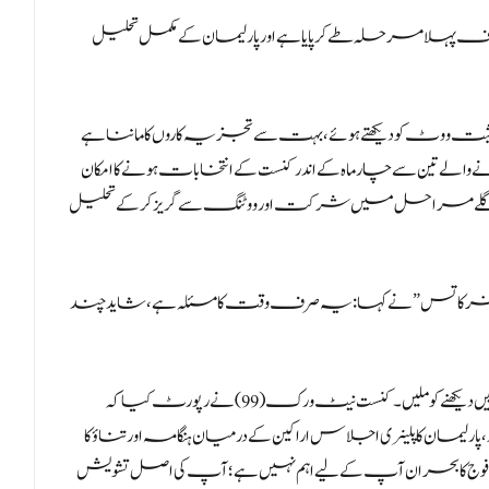
 کیا کہ یہ بل صرف پہلا مرحلہ طے کر پایا ہے اور پارلیمان کے مکمل تحلیل
ت ووٹ کو دیکھتے ہوئے، بہت سے تجزیہ کاروں کا ماننا ہے
ے والے تین سے چار ماہ کے اندر کنست کے انتخابات ہونے کا امکان
یں اگلے مراحل میں شرکت اور ووٹنگ سے گریز کر کے تحلیل
ر کاتس” نے کہا: یہ صرف وقت کا مسئلہ ہے، شاید چند
اسی دوران، کنست کے اندرونی ماحول میں بھی شدید تناؤ اور لفظی جھڑپیں دیکھنے کو ملیں۔ کنست نیٹ ورک (99) نے رپورٹ کیا کہ
ان کا پلینری اجلاس اراکین کے درمیان ہنگامہ اور تناؤ کا
فوج کا بحران آپ کے لیے اہم نہیں ہے؛ آپ کی اصل تشویش