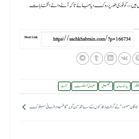
یں — کو فوری طور پر روک دیا جائے تاکہ آنے والے انتخابات
Short Link
.
,
,
,
,
یکر
پارلیمان
تحلیل
صیہونی حکومت
کنست
ناوگان "صمود” کے گرفتار کارکنوں کے ساتھ "بن گویر” کا غیر انسانی سلوک