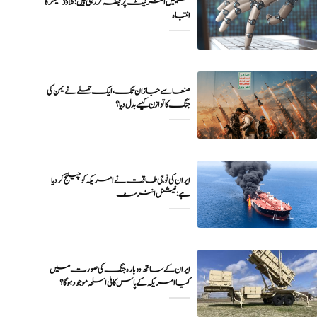
مشینیں انٹرنیٹ پر قبضہ کر رہی ہیں؛ کلاؤڈ فلیئر کا
انتباہ
صنعا سے جازان تک، ایک حملے نے یمن کی
جنگ کا توازن کیسے بدل دیا؟
ایران کی فوجی طاقت نے امریکہ کو چیلنج کر دیا
ہے: نیشنل انٹرسٹ
ایران کے ساتھ دوبارہ جنگ کی صورت میں
کیا امریکہ کے پاس کافی اسلحہ موجود ہوگا؟