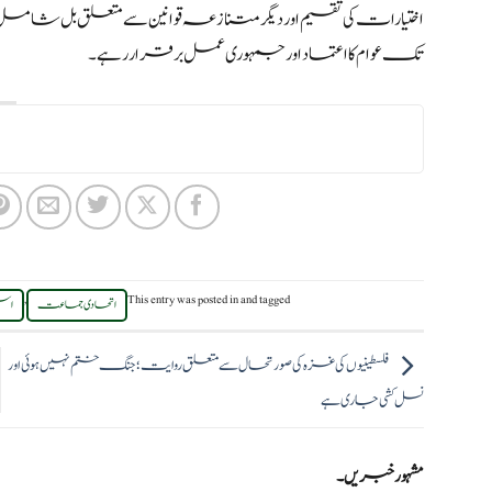
اختیارات کی تقسیم اور دیگر متنازعہ قوانین سے متعلق بل شامل ہ
تک عوام کا اعتماد اور جمہوری عمل برقرار رہے۔
,
This entry was posted in
and tagged
اتحادی جماعت
اسپ
فلسطینیوں کی غزہ کی صورتحال سے متعلق روایت؛ جنگ ختم نہیں ہوئی اور
نسل کشی جاری ہے
مشہور خبریں۔