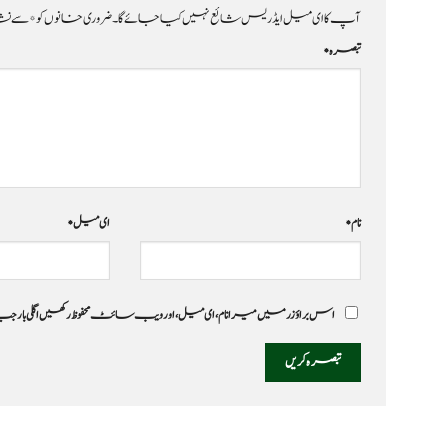
آپ کا ای میل ایڈریس شائع نہیں کیا جائے گا۔
ضروری خانوں کو
*
سے نشا
تبصرہ
*
نام
*
ای میل
*
اس براؤزر میں میرا نام، ای میل، اور ویب سائٹ محفوظ رکھیں اگلی بار