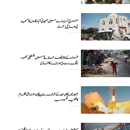
مغربی کنارے میں صہیونی آبادکاروں کا مسجد
نبی صالح پر حملہ
غزہ کے 30 فیصد علاقے میں فلسطینی محصور،
جنگ بندی صرف کاغذی
صیہونیوں کا ایران کے خوف سے پیکان دفاعی نظام
کا خفیہ تجربہ