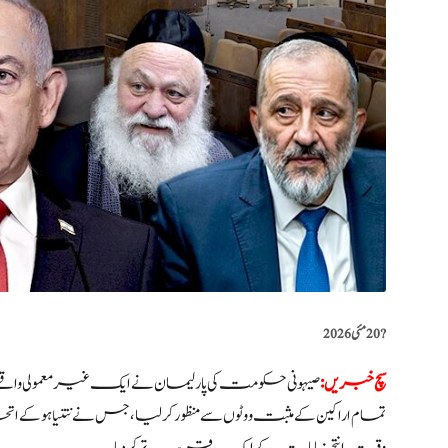
?️
20 مئی 2026
سچ خبریں:
صیہونی حکومت کی پارلیمان نے ایک غیرمعمولی واقعے
تمام اراکین کے مثبت ووٹوں سے منظور کر لیا، جس نے نتنیاہو کے