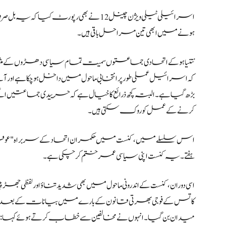
اسرائیلی ٹیلی ویژن چینل 12 نے بھی رپورٹ
ہونے میں ابھی تین مراحل باقی ہیں۔
نتنیاہو کے اتحادی جماعتوں سمیت تمام سیاسی دھڑوں کے مثب
کہ اسرائیل عملی طور پر انتخابی ماحول میں داخل ہو چکا ہے اور آن
بڑھ گیا ہے۔ البتہ کچھ ذرائع کا خیال ہے کہ حرییدی جماعت
کرنے کے عمل کو روک سکتی ہیں۔
اس سلسلے میں، کنست میں حکمران اتحاد کے سربراہ "عوف
ہفتے۔ یہ کنست اپنی سیاسی عمر ختم کر چکی ہے۔
کاتس کے فوجی بھرتی قانون کے بارے میں بیانات کے بعد، پارلیم
میدان بن گیا۔ انہوں نے مخالفین سے خطاب کرتے ہوئے کہا: 