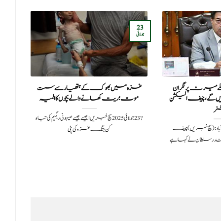
23
07
جولائی
مارچ
ے پہلے میرٹ پر نگران
غزہ میں بھوک کے ہتھیار سے سست
تیونس
ردیں گے، چیف الیکشن
موت؛ ریت کھانے والے بچوں کا المیہ
نر
?️ 23 جولائی 2025سچ خبریں: جیسے جیسے صیہونی ریگیم کی تباہ
اس
 2023اسلام آباد: (سچ خبریں) چیف
کن جنگ غزہ کی پٹی
ندر سلطان نے کہا ہے