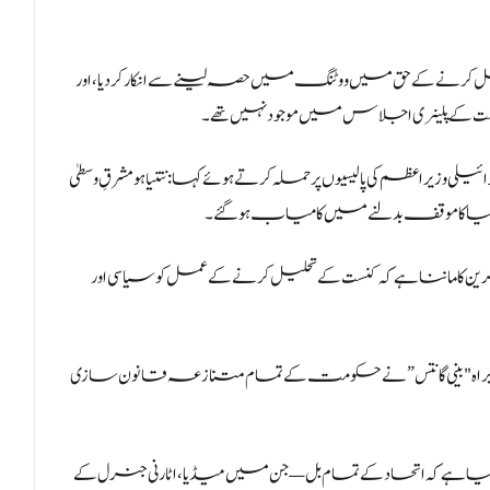
ل کرنے کے حق میں ووٹنگ میں حصہ لینے سے انکار کر دیا، اور
ت کے پلینری اجلاس میں موجود نہیں تھے۔
ظم کی پالیسیوں پر حملہ کرتے ہوئے کہا: نتنیاہو مشرقِ وسطیٰ
نیا کا موقف بدلنے میں کامیاب ہو گئے۔
ن کا ماننا ہے کہ کنست کے تحلیل کرنے کے عمل کو سیاسی اور
ربراہ "بینی گانتس” نے حکومت کے تمام متنازعہ قانون سازی
 ہے کہ اتحاد کے تمام بل — جن میں میڈیا، اٹارنی جنرل کے