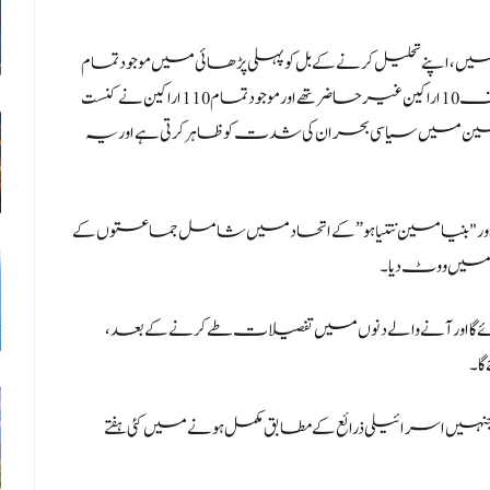
ں، اپنے تحلیل کرنے کے بل کو پہلی پڑھائی میں موجود تمام
اراکین کے مثبت ووٹوں سے منظور کر لیا۔ آج کے اجلاس میں صرف 10 اراکین غیر حاضر تھے اور موجود تمام 110 اراکین نے کنست
ین میں سیاسی بحران کی شدت کو ظاہر کرتی ہے اور یہ
 اور "بنیامین نتنیاہو” کے اتحاد میں شامل جماعتوں کے
ق میں ووٹ دیا۔
ے گا اور آنے والے دنوں میں تفصیلات طے کرنے کے بعد،
ا۔
 جنہیں اسرائیلی ذرائع کے مطابق مکمل ہونے میں کئی ہفتے