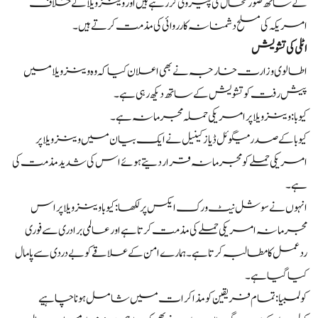
کے ساتھ صورتحال کی پیروی کر رہے ہیں اور وینزویلا کے خلاف
امریکہ کی مسلح دشمنانہ کارروائی کی مذمت کرتے ہیں۔
اٹلی کی تشویش
اطالوی وزارت خارجہ نے بھی اعلان کیا کہ وہ وینزویلا میں
پیش رفت کو تشویش کے ساتھ دیکھ رہی ہے۔
کیوبا: وینزویلا پر امریکی حملہ مجرمانہ ہے۔
کیوبا کے صدر میگوئل ڈیاز کینیل نے ایک بیان میں وینزویلا پر
امریکی حملے کو مجرمانہ قرار دیتے ہوئے اس کی شدید مذمت کی
ہے۔
انہوں نے سوشل نیٹ ورک ایکس پر لکھا: کیوبا وینزویلا پر اس
مجرمانہ امریکی حملے کی مذمت کرتا ہے اور عالمی برادری سے فوری
ردعمل کا مطالبہ کرتا ہے۔ ہمارے امن کے علاقے کو بے دردی سے پامال
کیا گیا ہے۔
کولمبیا: تمام فریقین کو مذاکرات میں شامل ہونا چاہیے