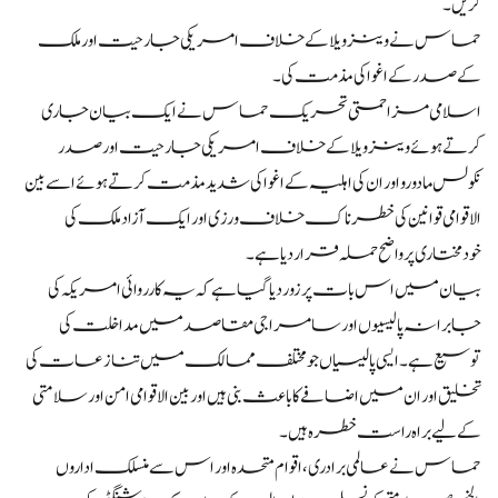
کریں۔
حماس نے وینزویلا کے خلاف امریکی جارحیت اور ملک
کے صدر کے اغوا کی مذمت کی۔
اسلامی مزاحمتی تحریک حماس نے ایک بیان جاری
کرتے ہوئے وینزویلا کے خلاف امریکی جارحیت اور صدر
نکولس مادورو اور ان کی اہلیہ کے اغوا کی شدید مذمت کرتے ہوئے اسے بین
الاقوامی قوانین کی خطرناک خلاف ورزی اور ایک آزاد ملک کی
خودمختاری پر واضح حملہ قرار دیا ہے۔
بیان میں اس بات پر زور دیا گیا ہے کہ یہ کارروائی امریکہ کی
جابرانہ پالیسیوں اور سامراجی مقاصد میں مداخلت کی
توسیع ہے۔ ایسی پالیسیاں جو مختلف ممالک میں تنازعات کی
تخلیق اور ان میں اضافے کا باعث بنی ہیں اور بین الاقوامی امن اور سلامتی
کے لیے براہ راست خطرہ ہیں۔
حماس نے عالمی برادری، اقوام متحدہ اور اس سے منسلک اداروں