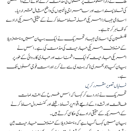
ملک کے دارالحکومت پر حملوں کی مذمت کرتے ہوئے اسے واشنگٹن
کی تسلط پسندانہ اور سامراجی پالیسیوں کی واضح مثال قرار دیا۔
اسلامی جہاد: امریکی حملہ تسلط مسلط کرنے کے حقیقی امریکی ارادے
کو ظاہر کرتا ہے۔
فلسطین کی اسلامی جہاد تحریک نے ایک بیان میں وینزویلا
کے خلاف امریکی جارحیت کی مذمت کی ہے۔ اس نے
امریکی جارحیت کو ایک دشمنانہ اور جاری کارروائی کے طور پر
بیان کیا جو بحری ناکہ بندی سے لے کر براہ راست فوجی حملوں تک
ہے۔
نمایاں تصویر مقرر کریں
تحریک نے زور دے کر کہا کہ اس طرح کے اقدامات
طاقت اور تشدد کے ذریعے اقوام پر تسلط، قبضے اور کنٹرول مسلط کرنے
کے امریکہ کے حقیقی ارادے کی عکاسی کرتے ہیں۔
بیان میں کہا گیا ہے کہ وینزویلا کے خلاف جارحیت بین