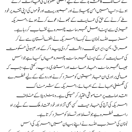
کے ممالک کا نقشہ بدلنے کے لیے جنگی منصوبوں کی قیادت کرتے
ہوئے، دنیا میں امن پھیلانے اور جمہوریت اور قوموں کی اپنی تقدیر خود
طے کرنے کے حق کی حمایت کے جھوٹے دعوے کرتے ہوئے، امریکہ
تیزی سے اپنا اصل مجرمانہ چہرہ بے نقاب کر رہا ہے۔
حزب اللہ لبنان نے کہا: امریکہ نے افغانستان سے لے کر
عراق، یمن، ایران تک دہشت گردی پیدا کرکے اور صیہونی حکومت
کی حمایت کرکے اپنا مجرمانہ چہرہ عیاں کیا ہے جو اس
جیسا مجرمانہ، جارحانہ اور استعماری رویہ رکھتی ہے، جب کہ
عالمی برادری ان جارحیتوں کو مسترد کرنے اور روکنے کے لیے خطرے
کی گھنٹی بجانے کے بجائے، امریکہ کے شرمناک
اقدامات پر خاموشی اختیار کرچکی ہے۔ وینزویلا کے خلاف
امریکہ کی آج کی جارحیت کسی بھی آزاد اور خودمختار ملک کے لیے براہ
راست خطرہ ہے جو تسلط اور تسلط کو مسترد کرتا ہے۔
لبنان کی حزب اللہ نے اپنے بیان میں امریکہ کی اس