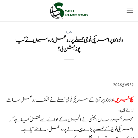
Ski
t
conten
دنیا
ونزوئلا پر امریکی فوجی حملے پر ردعمل؛ روسیوں نے کیا
پوزیشن لی؟
?️
3 جنوری 2026
سچ خبریں:
ونزوئلا پر آج کے امریکی فوجی حملے نے مختلف ردعمل سامنے
لائے ہیں۔
مہر خبررساں ایجنسی نے الجزیرہ کے حوالے سے نقل کیا ہے کہ
امریکی فوج کے حملے پر بڑے پیمانے پر ردعمل سامنے آیا ہے۔