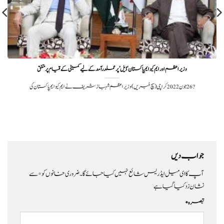
وزیر اعظم اور ایم کیو ایم پاکستان ‘ڈیل’ پر عملدرآمد کے لیے کمیٹی کے قیام پر متفق
?️ 26 جون 2022 کراچی(سچ خبریں)وزیر اعظم شہباز شریف نے ایم کیو ایم پاکستان کی
جواب دیں
آپ کا ای میل ایڈریس شائع نہیں کیا جائے گا۔
ضروری خانوں کو
*
سے
نشان زد کیا گیا ہے
تبصرہ
*