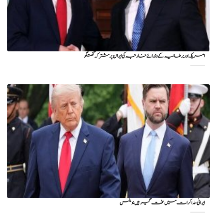
امریکہ اور برطانیہ کے وزرائے خارجہ کی ایران پر مشترکہ گفتگو
ایرانی مذاکرات میں سخت گیر ہیں: وینس