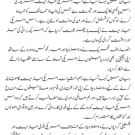
بیان میں کہا گیا ہے: یہ امریکی جارحیت امریکہ کی
اس پالیسی کا ایک اور ثبوت ہے جس کی بنیاد ممالک کو تباہ
کرنے، لوگوں کو قتل کرنے اور ان کی دولت لوٹنے پر ہے۔ اس امریکی
جارحیت نے ایک بار پھر ثابت کر دیا ہے کہ امریکہ برائی کی جڑ
اور دہشت گردی کی ماں ہے۔
انصاراللہ تحریک نے وینزویلا اور صدر نکولس مادورو کے ساتھ
اپنی یکجہتی پر بھی زور دیا جنہوں نے امریکی تسلط کے سامنے ہتھیار ڈالنے
سے انکار کر دیا۔
بیان میں کہا گیا ہے: ہم وحشیانہ امریکی جارحیت کا مقابلہ
کرنے کے لیے وینزویلا کے اپنی خودمختاری، قوم اور صلاحیتوں کے دفاع
کے حق پر زور دیتے ہیں، اور ہم عالمی برادری سے مطالبہ کرتے ہیں کہ وہ اس
امریکی جارحیت کو روکنے کے لیے فوری کارروائی کرے اور بین الاقوامی اصولوں
اور کنونشنوں کا احترام کرے۔
فلسطینی گروپوں نے وینزویلا کے خلاف امریکی فوجی جارحیت اور