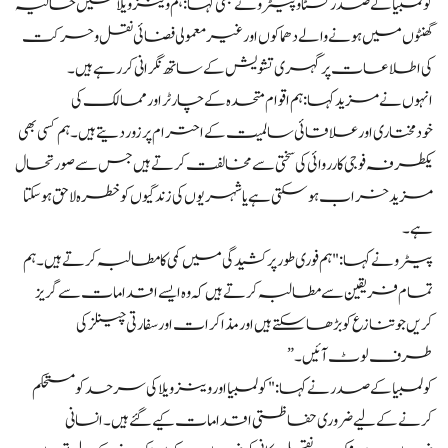
کولمبیا کے صدر گسٹاو پیٹرو نے بھی کہا: ہم وینزویلا میں حالیہ
گھنٹوں میں ہونے والے دھماکوں اور غیر معمولی فضائی نقل و حرکت
کی اطلاعات پر گہری تشویش کے ساتھ نگرانی کر رہے ہیں۔
انہوں نے مزید کہا: ہم اقوام متحدہ کے چارٹر اور ممالک کی
خودمختاری اور علاقائی سالمیت کے احترام پر زور دیتے ہیں۔ ہم کسی بھی
یکطرفہ فوجی کارروائی کی سختی سے مخالفت کرتے ہیں جس سے صورتحال
مزید خراب ہو سکتی ہے یا شہریوں کی زندگیوں کو خطرہ لاحق ہو سکتا
ہے۔
پیٹرو نے کہا: "ہم فوری طور پر کشیدگی میں کمی کا مطالبہ کرتے ہیں۔ ہم
تمام فریقین سے مطالبہ کرتے ہیں کہ وہ ایسے اقدامات سے گریز
کریں جو تنازع کو بڑھا سکتے ہیں اور مذاکرات اور سفارتی چینلز کی
طرف لوٹ آئیں۔”
کولمبیا کے صدر نے کہا: "کولمبیا اور وینزویلا کی سرحد کو مستحکم
کرنے کے لیے ضروری حفاظتی اقدامات کیے گئے ہیں۔ انسانی