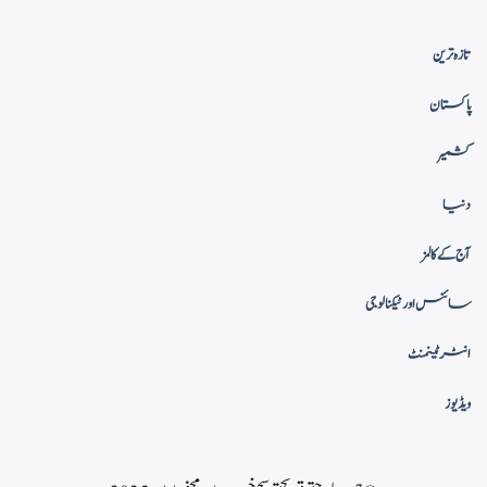
تازہ ترین
پاکستان
کشمیر
دنیا
آج کے کالمز
سائنس اور ٹیکنالوجی
انٹرٹینمنٹ
ویڈیوز