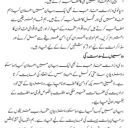
اسپین: ہم تناؤ میں کمی کا مطالبہ کرتے ہیں۔
ہسپانوی وزارت خارجہ نے بھی ایک بیان میں اعلان کیا: ہم
تناؤ میں کمی اور تحمل کا مطالبہ کرتے ہیں۔ ہم تمام فریقین سے
مطالبہ کرتے ہیں کہ وہ اقوام متحدہ کے چارٹر اور بین الاقوامی قانون کا
احترام کریں۔ ہم موجودہ بحران کو پرامن طریقے سے حل کرنے اور
مذاکرات کے لیے موثر کوششیں کرنے کے لیے تیار ہیں۔
روسیوں نے مذمت کی
روسی وزارت خارجہ نے بھی ایک بیان میں اعلان کیا: ماسکو
وینزویلا پر سلامتی کونسل کے اجلاس کے انعقاد کی حمایت کرتا
ہے۔ لاطینی امریکہ کو امن کا خطہ ہونا چاہیے۔ وینزویلا کے حق خود
ارادیت کی ضمانت غیر ملکی مداخلت بالخصوص فوجی مداخلت کے
بغیر ہونی چاہیے۔
بیان میں کہا گیا ہے: ماسکو وینزویلا پر متحارب فریقوں کے
درمیان بات چیت کی حمایت کے لیے تیار ہے۔ ہم انتہائی تشویش