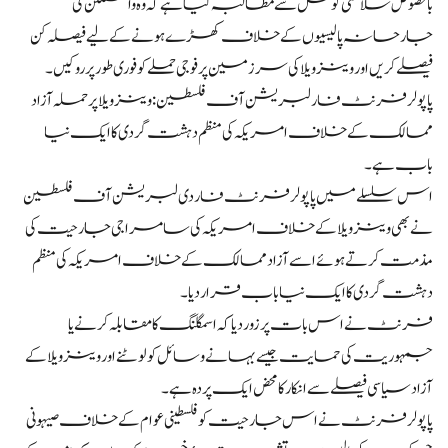
بالخصوص سلامتی کونسل سے مطالبہ کیا ہے کہ وہ واشنگٹن کی
جارحانہ پالیسیوں کے خلاف کھڑے ہونے کے لیے فیصلہ کن
فیصلے کریں اور وینزویلا کی سرزمین پر فوجی حملے کو فوری طور پر روکیں۔
پاپولر فرنٹ فار لبریشن آف فلسطین: وینزویلا پر حملہ آزاد
ممالک کے خلاف امریکہ کی منظم دہشت گردی کا ایک نیا
باب ہے۔
اس سلسلے میں پاپولر فرنٹ فار دی لبریشن آف فلسطین
نے بھی وینزویلا کے خلاف امریکہ کی سامراجی جارحیت کی
مذمت کرتے ہوئے اسے آزاد ممالک کے خلاف امریکہ کی منظم
دہشت گردی کا ایک نیا باب قرار دیا۔
فرنٹ نے اس بات پر زور دیا کہ اسمگلنگ کا مقابلہ کرنے یا
جمہوریت کی حمایت جیسے بہانے وسائل کو لوٹنے اور وینزویلا کے
آزاد سیاسی فیصلے سے انکار کا محض ایک پردہ ہے۔
پاپولر فرنٹ نے اس جارحیت کو فلسطینی عوام کے خلاف صیہونی