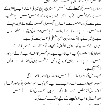
کالاس: ہم صورتحال پر نظر رکھے ہوئے ہیں۔
ونزوئلا پر امریکی حملے کے ردعمل میں یورپی یونین کی خارجہ پالیسی کے
سربراہ کایا کالس نے کہا: ہم نے وزیر روبیو اور کاراکاس میں اپنے سفیر
سے بات کی اور ہم صورت حال پر گہری نظر رکھے ہوئے ہیں۔ ہم نے
بارہا اس بات پر زور دیا ہے کہ مادورو کے پاس قانونی حیثیت کا فقدان
ہے۔ یونین نے بارہا اقتدار کی پرامن منتقلی کی حمایت کی ہے۔
انہوں نے مزید کہا: بین الاقوامی قوانین اور اقوام متحدہ کے چارٹر کے
اصولوں کا احترام کیا جانا چاہیے۔ ہم تحمل کا مطالبہ کرتے ہیں اور
اس بات پر زور دیتے ہیں کہ یورپی یونین کے شہریوں کی حفاظت اولین
ترجیح ہے۔
جرمنی: کرائسز ٹاسک فورس وینزویلا کا جائزہ لے گی۔
جرمن وزارت خارجہ نے یہ بھی کہا: ہم وینزویلا کی صورتحال
کو انتہائی تشویش کے ساتھ دیکھ رہے ہیں۔ بحرانی ٹاسک فورس
صورتحال کا جائزہ لینے کے لیے میٹنگ کرے گی۔