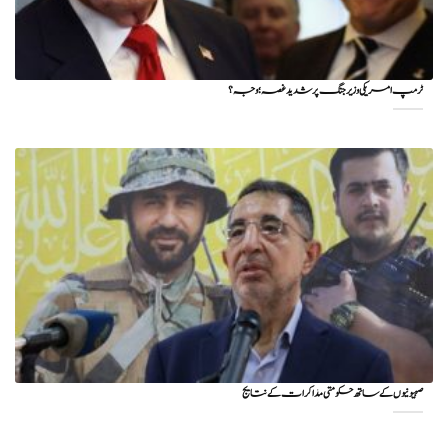
ٹرمپ امریکی وزیر جنگ پر شدید غصہ؛ وجہ ؟
صہیونیوں کے ساتھ حکومتی مذاکرات کے نتایج