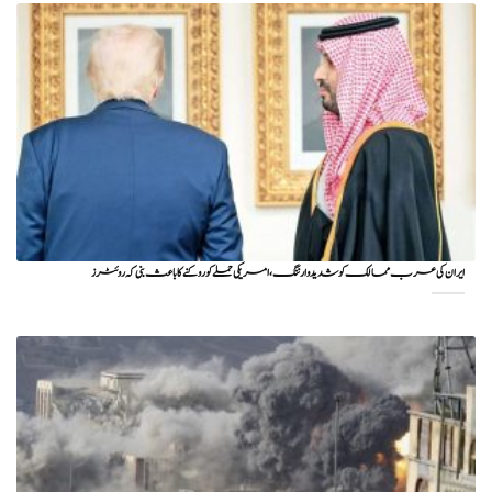
ایران کی عرب ممالک کو شدید وارننگ، امریکی حملے کو روکنے کا باعث بنی کہ روئٹرز