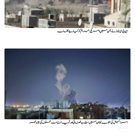
این بی سی نیوز نے یمن میں امریکی جرائم کو کیا بے نقاب
اسرائیل کی جنوب لبنان میں شدید فضائی اور توپ خانہ حملوں کی تازہ لہر