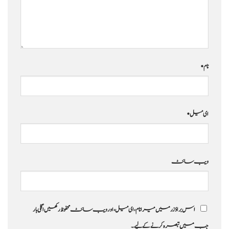
نام
*
ای میل
*
ویب‌ سائٹ
اس براؤزر میں میرا نام، ای میل، اور ویب سائٹ محفوظ رکھیں اگلی بار
جب میں تبصرہ کرنے کےلیے۔