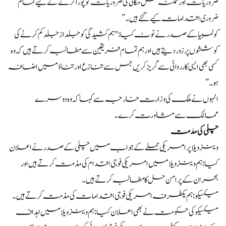
ضروریات اور ممکنہ نقل مکانی کی ضروریات کو پورا کرنے کے لیے تمام
ضروری اقدامات کیے گئے ہیں۔”
کولمبیا کے صدر نے نوٹ کیا: "ہم کشیدگی کو جلد از جلد کم کرنے کی
کوششوں پر زور دیتے ہیں اور ہم تمام فریقین سے مطالبہ کرتے ہیں کہ وہ
کسی بھی ایسی کارروائی سے گریز کریں جس سے تنازع اور تناؤ میں اضافہ
ہو۔”
انہوں نے ملک کی وزارت خارجہ سے کہا کہ وہ دوسرے
ممالک سے مشاورت کرے۔
چلی کی مذمت
وینزویلا پر امریکی حملے کے جواب میں چلی کے صدر نے اعلان
کیا: ہم وینزویلا میں امریکی فوجی اقدام کی مذمت کرتے ہیں اور
بحران کے پرامن حل کا مطالبہ کرتے ہیں۔
میکسیکو: ہم یکطرفہ امریکی فوجی اقدامات کی مذمت کرتے ہیں۔
میکسیکو کی حکومت نے بھی اعلان کیا: ہم وینزویلا میں اہداف