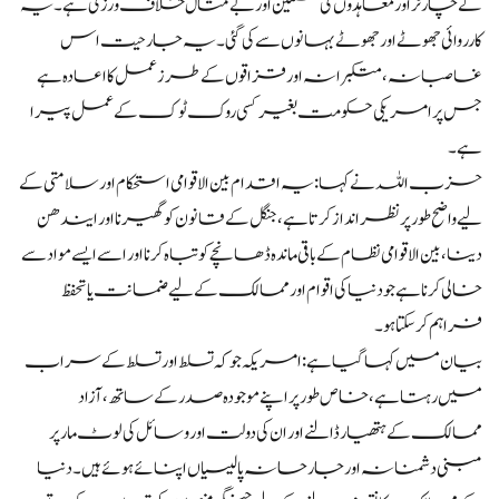
کے چارٹر اور معاہدوں کی سنگین اور بے مثال خلاف ورزی ہے۔ یہ
کارروائی جھوٹے اور جھوٹے بہانوں سے کی گئی۔ یہ جارحیت اس
غاصبانہ، متکبرانہ اور قزاقوں کے طرز عمل کا اعادہ ہے
جس پر امریکی حکومت بغیر کسی روک ٹوک کے عمل پیرا
ہے۔
حزب اللہ نے کہا: یہ اقدام بین الاقوامی استحکام اور سلامتی کے
لیے واضح طور پر نظر انداز کرتا ہے، جنگل کے قانون کو گھیرنا اور ایندھن
دینا، بین الاقوامی نظام کے باقی ماندہ ڈھانچے کو تباہ کرنا اور اسے ایسے مواد سے
خالی کرنا ہے جو دنیا کی اقوام اور ممالک کے لیے ضمانت یا تحفظ
فراہم کر سکتا ہو۔
بیان میں کہا گیا ہے: امریکہ جو کہ تسلط اور تسلط کے سراب
میں رہتا ہے، خاص طور پر اپنے موجودہ صدر کے ساتھ، آزاد
ممالک کے ہتھیار ڈالنے اور ان کی دولت اور وسائل کی لوٹ مار پر
مبنی دشمنانہ اور جارحانہ پالیسیاں اپنائے ہوئے ہیں۔ دنیا