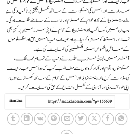
جارحیت اور استکبار کے خلاف وینزویلا، اس کے عوام، اس کی
صدارت اور اس کی حکومت کے ساتھ مکمل یکجہتی پر تاکید کی ہے
جسے وینزویلا کے آزاد عوام کے عزم اور ارادے کے سامنے شکست ہوگی۔
بیان میں کہا گیا: وینزویلا کے عوام نے اپنی سرزمین پر کسی بھی
تسلط اور استعمار کو مسترد کر دیا ہے اور ہمیشہ دنیا میں حق اور مظلوموں
کے مسائل بالخصوص مسئلہ فلسطین کی حمایت کی ہے۔
آخر میں، لبنانی حزب اللہ نے دنیا کے تمام ممالک،
حکومتوں، اقوام اور آزاد گروہوں سے مطالبہ کیا کہ وہ اس جارحیت
کی مذمت کریں اور وینزویلا اور اس کے عوام کے ساتھ کھڑے ہوں،
اپنی خودمختاری اور آزادی کے مکمل دفاع کے حق کی حمایت کریں۔
Short Link