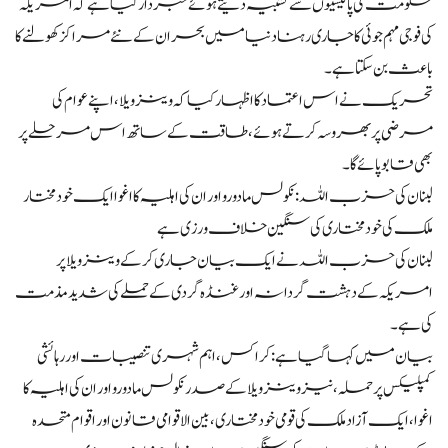
حکومت کی پالیسیوں سے تشبیہ دیتے ہوئے خبردار کیا ہے کہ امریکہ
کی فوجی مہم جوئی کا جاری رہنا دنیا میں بحران کے نئے مراکز کھولنے کا
باعث بن سکتا ہے۔
تحریک نے اس اعتماد کا اظہار کیا کہ وینزویلا، اپنے عوام کی
مرضی پر بھروسہ کرتے ہوئے، طاقت کے ساتھ اس مرحلے پر
بھی قابو پائے گا۔
لبنان کی حزب اللہ: نکولس مادورو اور ان کی اہلیہ کا اغوا ایک خودمختار
ملک کی خودمختاری کی سنگین خلاف ورزی ہے
لبنان کی حزب اللہ نے ایک بیان جاری کر کے وینزویلا پر
امریکہ کے دہشت گردانہ اور غنڈہ گردی کے حملے کی شدید مذمت
کی ہے۔
بیان میں کہا گیا ہے: کراکس، اہم شہری تنصیبات اور رہائشی
کمپلیکس پر حملہ، نیز وینزویلا کے صدر نکولس مادورو اور ان کی اہلیہ کا
اغوا، ایک آزاد ملک کی قومی خودمختاری، بین الاقوامی قانون اور اقوام متحدہ