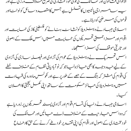
الاقوامی قانون اور ممالک کی قومی خودمختاری کی صریح خلاف ورزی ہے اور
یہ سامراجی پالیسیوں کا تسلسل ہے جس کا مقصد وسائل کو لوٹنا اور
قوموں کی مرضی کو دبانا ہے۔
اسلامی جہاد نے وینزویلا کو نشانہ بنانے کو فلسطینی کاز کی حمایت اور
اقوام اور مزاحمتی تحریکوں کی حمایت میں اس ملک کے اصولی
اور تاریخی موقف کی سزا سمجھا۔
اس تحریک نے وینزویلا کے عوام کی آزادی اور فیصلہ سازی کی آزادی
کے لیے جدوجہد کا بھی جائزہ لیا جو کہ نوآبادیاتی نظام کے خلاف خطے
کی اقوام کی مشترکہ جنگ کے حصے کے طور پر ہے اور نکولس مادورو کی قیادت
میں وینزویلا کی جائز حکومت کے ساتھ اپنی مکمل یکجہتی کا اعلان
کیا۔
اسلامی جہاد نے دنیا کی تمام اقوام اور آزادی پسند تحریکوں پر زور دیا ہے
کہ وہ اس جارحیت کے خلاف ڈٹ جائیں اور ممالک کی
خودمختاری کے اصول اور اقوام کی اپنی تقدیر خود طے کرنے کے حق کا دفاع