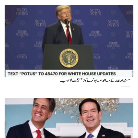
میں ایرانیوں کے ساتھ معاہدہ کرنے کو ترجیح دوں گا : ٹرمپ