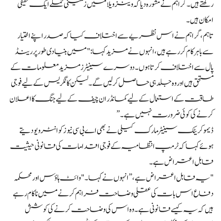
رکھتے ہیں۔ گراہم نے مشورہ دیا کہ وینزویلا میں زمینی حملے ایک حقیقی
امکان ہیں۔
تاہم، گراہم نے اس نظریے سے اختلاف کیا کہ صدر اپنے اختیار
سے باہر کام کر رہے ہیں، انہوں نے مزید کہا: "میں بنیادی طور پر رینڈ
پال سے اختلاف کرتا ہوں۔ دوسرے سینیٹرز مزید معلومات کے
مستحق ہیں اور وہ جلد ہی حاصل کر لیں گے۔ لیکن کانگریس کے لیے فوجی
طاقت کے استعمال کے لیے کمانڈر ان چیف کے لیے جنگ کا اعلان
کرنے کی کوئی ضرورت نہیں ہے۔”
ڈیموکریٹک سینیٹر مارک کیلی نے بھی اے بی سی نیوز کو انٹرویو دیتے
ہوئے کہا کہ ٹرمپ انتظامیہ کے فوجی اقدامات کی قانونی حیثیت
قابل اعتراض ہے۔
"یہ قابل اعتراض ہے،” انہوں نے کہا۔ "وائٹ ہاؤس اور محکمہ
دفاع اس بات کی عقلی وضاحت فراہم کرنے میں ناکام رہے
ہیں کہ یہ کیسے قانونی ہے۔ وہ اس کی وضاحت کرنے کی کوشش