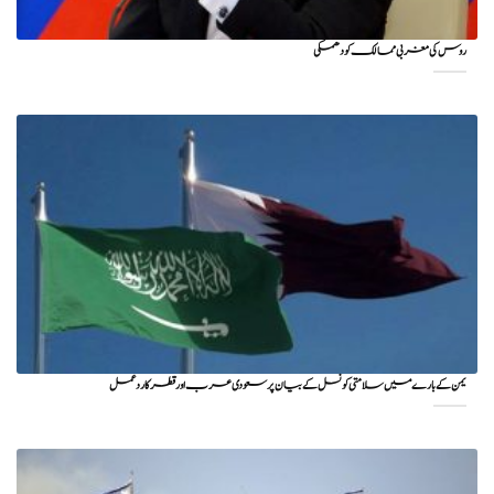
روس کی مغربی ممالک کو دھمکی
یمن کے بارے میں سلامتی کونسل کے بیان پر سعودی عرب اور قطر کا ردعمل