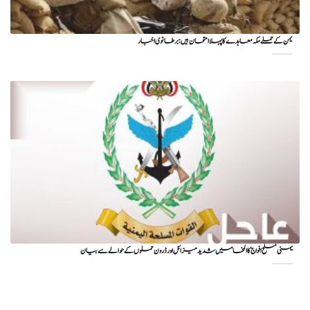
یمن کے حملے مکہ معاہدے کا پہلا امتحان ہیں: برطانوی اخبار
یمنی مسلح افواج کا المخا میں شدید میزائل اور ڈرون حملوں کے حوالے سے بیان