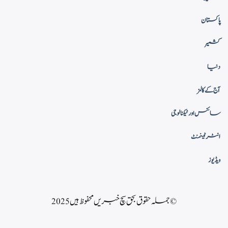
پاکستان
کشمیر
دنیا
آج کے کالمز
سائنس اور ٹیکنالوجی
انٹرٹینمنٹ
ویڈیوز
© جملہ حقوق بحق سچ خبریں محفوظ ہیں 2025