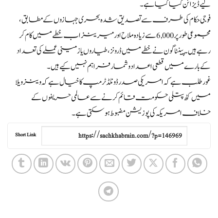
لیے ڈیزائن کیا گیا ہے۔
فوجی حکام کی طرف سے تصدیق شدہ بحری جہازوں کے مطابق،
مجموعی طور پر 6,000 سے زیادہ ملاح اور میرینز اب خطے میں کام کر
رہے ہیں۔ پینٹاگون نے خطے میں ڈرونز، طیاروں یا زمینی عملے کی تعداد
کے بارے میں قطعی اعداد و شمار فراہم نہیں کیے ہیں۔
غور طلب ہے کہ امریکی صدر ڈونلڈ ٹرمپ کا خیال ہے کہ وینزویلا
میں کٹھ پتلی حکومت قائم کرنے سے عالمی حریفوں کے
خلاف امریکہ کی پوزیشن مضبوط ہو سکتی ہے۔
Short Link