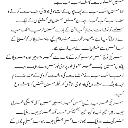
میں معلومات کا مطالبہ کیا ہے۔
خط میں انتظامیہ سے چھاپوں کے قانونی جواز کی وضاحت کرنے کا
مطالبہ کیا گیا ہے۔ ان حملوں میں ان کشتیوں کے ایک
سلسلے کو نشانہ بنایا گیا جن کے بارے میں ٹرمپ انتظامیہ
نے دعویٰ کیا ہے، بغیر ثبوت فراہم کیے، وینزویلا اور کولمبیا کے
ساحل سے منشیات لے جا رہے تھے۔
امریکی فوج اس موسم گرما کے بعد سے کیریبین اور وینزویلا کے
پانیوں میں ایک غیر معمولی طور پر بڑی فورس بنا رہی ہے، جب
ٹرمپ انتظامیہ نے منشیات کی دہشت گردی کے خلاف نام
نہاد جنگ شروع کی اور فوجی اثاثوں کو خطے میں منتقل کرنا شروع
کیا۔
امریکی بحریہ کے پاس کیریبین میں آٹھ جنگی بحری
جہاز ہیں: تین تباہ کن، تین ایمفیبیئس حملہ آور بحری جہاز، ایک
فریگیٹ اور ایک چھوٹا ساحلی جنگی جہاز جو ساحلی پانیوں کے