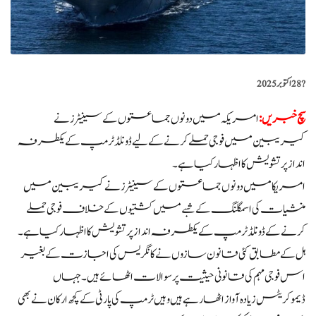
?️
28 اکتوبر 2025
سچ خبریں:
امریکہ میں دونوں جماعتوں کے سینیٹرز نے
کیریبین میں فوجی حملے کرنے کے لیے ڈونلڈ ٹرمپ کے یکطرفہ
انداز پر تشویش کا اظہار کیا ہے۔
امریکا میں دونوں جماعتوں کے سینیٹرز نے کیریبین میں
منشیات کی اسمگلنگ کے شبے میں کشتیوں کے خلاف فوجی حملے
کرنے کے ڈونلڈ ٹرمپ کے یکطرفہ انداز پر تشویش کا اظہار کیا ہے۔
ہل کے مطابق کئی قانون سازوں نے کانگریس کی اجازت کے بغیر
اس فوجی مہم کی قانونی حیثیت پر سوالات اٹھائے ہیں۔ جہاں
ڈیموکریٹس زیادہ آواز اٹھا رہے ہیں وہیں ٹرمپ کی پارٹی کے کچھ ارکان نے بھی