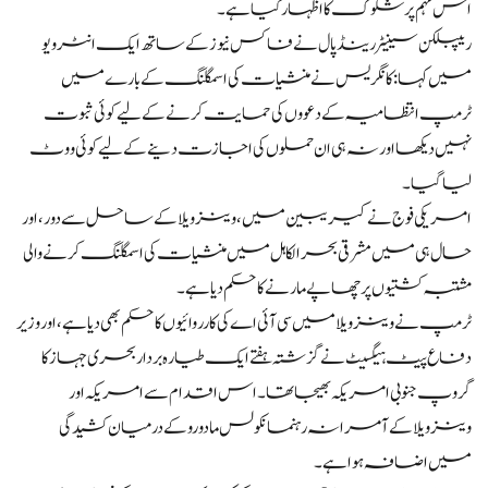
اس مہم پر شکوک کا اظہار کیا ہے۔
ریپبلکن سینیٹر رینڈ پال نے فاکس نیوز کے ساتھ ایک انٹرویو
میں کہا: کانگریس نے منشیات کی اسمگلنگ کے بارے میں
ٹرمپ انتظامیہ کے دعووں کی حمایت کرنے کے لیے کوئی ثبوت
نہیں دیکھا اور نہ ہی ان حملوں کی اجازت دینے کے لیے کوئی ووٹ
لیا گیا۔
امریکی فوج نے کیریبین میں، وینزویلا کے ساحل سے دور، اور
حال ہی میں مشرقی بحر الکاہل میں منشیات کی اسمگلنگ کرنے والی
مشتبہ کشتیوں پر چھاپے مارنے کا حکم دیا ہے۔
ٹرمپ نے وینزویلا میں سی آئی اے کی کارروائیوں کا حکم بھی دیا ہے، اور وزیر
دفاع پیٹ ہیگسیٹ نے گزشتہ ہفتے ایک طیارہ بردار بحری جہاز کا
گروپ جنوبی امریکہ بھیجا تھا۔ اس اقدام سے امریکہ اور
وینزویلا کے آمرانہ رہنما نکولس مادورو کے درمیان کشیدگی
میں اضافہ ہوا ہے۔