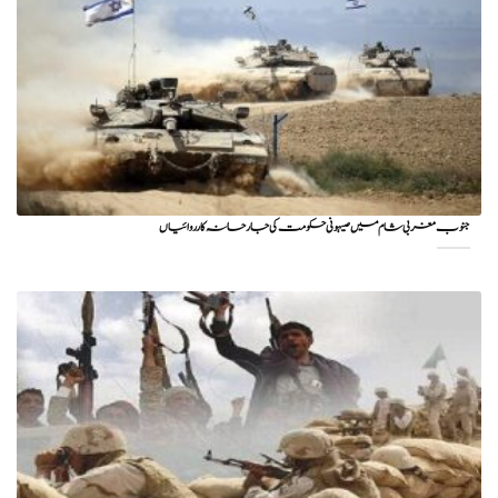
جنوب مغربی شام میں صیہونی حکومت کی جارحانہ کارروائیاں