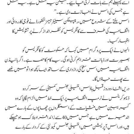
اسے پہلے ہم سے بات کرنی چاہیے۔ لیکن یہ قتل ہے۔ یہ قتل
ہے جس کی اس نے اجازت دی ہے۔”
اس ہفتے کے شروع میں، ریپبلکن سینیٹر جیمز لنکفورڈ نے فوجی کارروائی اور
انتظامیہ کی طرف سے کانگریس کو نظرانداز کرنے پر تشویش کا
اظہار کیا۔
انہوں نے ایک پروگرام میں کہا کہ حکومت کو کانگریس کو
بصیرت اور ذہانت فراہم کرنی ہوگی۔ یہ کام کا حصہ ہے۔ اگر بائیڈن
انتظامیہ میں اس سطح کی رازداری کے ساتھ ایسا کچھ ہوا تو میں غصے
سے پھٹ جاؤں گا۔
دریں اثنا، دو روز قبل ہاؤس انٹیلی جنس کمیٹی کے سرکردہ
ڈیموکریٹس نے ٹرمپ انتظامیہ پر ایک خط میں الزام لگایا کہ وہ
کیریبین میں منشیات کے اسمگلروں پر چھاپوں کے بارے میں
اندھیرے میں ہے جس میں 40 سے زائد افراد ہلاک ہوچکے
ہیں، اور اس آپریشن میں انٹیلی جنس کمیونٹی کے کردار کے بارے