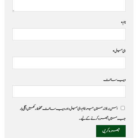
نام
*
ای میل
*
ویب‌ سائٹ
اس براؤزر میں میرا نام، ای میل، اور ویب سائٹ محفوظ رکھیں اگلی بار
جب میں تبصرہ کرنے کےلیے۔