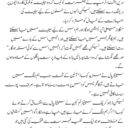
دریں اثنا، ٹرمپ نے جمعرات کو کہا کہ وہ سینیٹ کو فوجی کارروائیوں پر
بریفنگ دے سکتے ہیں، لیکن انہوں نے حملوں کے لیے سینیٹ کی
اجازت کے خیال کو مسترد کر دیا۔
"اگلا زمینی آپریشن ہوگا، اور ہم اس کے لیے سینیٹ میں جاسکتے
ہیں۔ ہم کانگریس میں جاسکتے ہیں اور انہیں اس کے بارے میں
بتا سکتے ہیں۔ لیکن مجھے نہیں لگتا کہ انہیں اس سے کوئی مسئلہ ہوگا۔”
اور مجھے لگتا ہے کہ وہ شاید بائیں بازو کے بنیاد پرست پاگلوں کے علاوہ ہوں
گے۔
سینیٹر پال نے مزید کہا: "آئین کے تحت، جب ہم جنگ میں
جاتے ہیں، تو کانگریس کو اس پر ووٹ دینا ہوتا ہے۔ صرف رپورٹ
دینا کافی نہیں ہے۔”
لیکن ڈیموکریٹک سینیٹر ٹم کین نے سینیٹر پال سے اتفاق کرتے ہوئے
کہا: "اگر ہم جنگ کرنے جا رہے ہیں، چاہے وہ نکاراگوا میں کشتیوں
کے خلاف ہو جو ایک خفیہ فہرست سے منتخب کی گئی ہیں جو