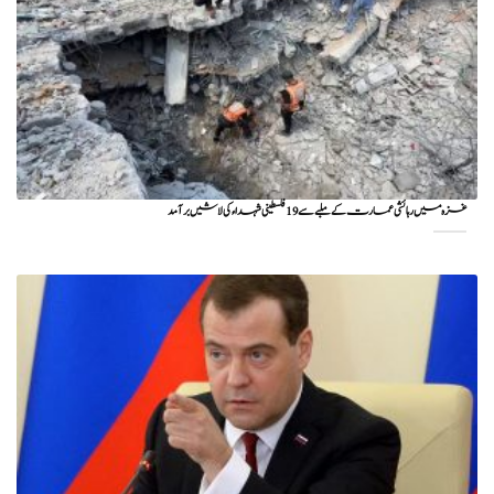
غزہ میں رہائشی عمارت کے ملبے سے 19 فلسطینی شہداء کی لاشیں برآمد