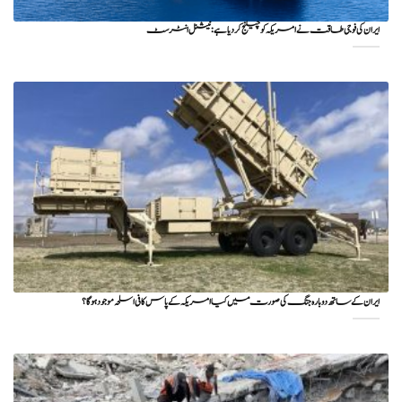
ایران کی فوجی طاقت نے امریکہ کو چیلنج کر دیا ہے: نیشنل انٹرسٹ
ایران کے ساتھ دوبارہ جنگ کی صورت میں کیا امریکہ کے پاس کافی اسلحہ موجود ہوگا؟