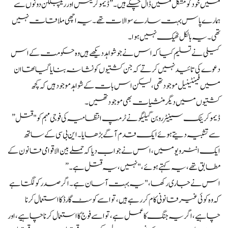
میں خود کو مشکل میں ڈال چکے ہیں۔” ڈیموکریٹس اور ریپبلکن دونوں سے
ہمارے پاس بہت سارے سوالات تھے۔ یہ اچھی ملاقات نہیں
تھی۔ یہ بالکل ٹھیک نہیں ہوا۔
کیلی نے تسلیم کیا کہ اس نے جو شواہد دیکھے ہیں وہ حکومت کے اس
دعوے کی تائید نہیں کرتے کہ جن کشتیوں کو نشانہ بنایا گیا تھا ان
میں فینٹینیل موجود تھی، لیکن اس بات کے شواہد موجود ہیں کہ کچھ
کشتیوں میں دیگر منشیات بھی موجود تھیں۔
ڈیموکریٹک سینیٹر روبن گیلیگو نے ٹرمپ انتظامیہ کی فوجی مہم کو "قتل”
سے تشبیہ دیتے ہوئے ایک قدم آگے بڑھایا۔ این بی سی کے ساتھ
ایک انٹرویو میں، اس نے جواب دیا کہ حملے بین الاقوامی قانون کے
مطابق تھے، یہ کہتے ہوئے، "نہیں، یہ قتل ہے۔”
اس نے جاری رکھا، "یہ بہت آسان ہے۔ اگر صدر کو لگتا ہے
کہ وہ کوئی غیر قانونی کام کر رہے ہیں، تو اسے کوسٹ گارڈ کا استعمال کرنا
چاہیے، اگر یہ جنگ کا عمل ہے، تو اسے فوج کا استعمال کرنا چاہیے، اور