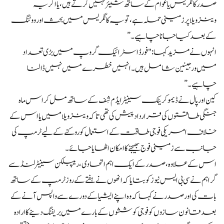
صدر کانگریس یا عوام کے ساتھ شیئر نہیں کرتے ہیں، یا اگر یہ
وینزویلا پر زمینی حملہ ہے، تو یہ کانگریس میں بحث اور ووٹنگ
کے بعد کیا جانا چاہیے۔”
انہوں نے مزید کہا: "فورڈ اسٹرائیک گروپ میں بڑی تعداد
میں ورجینین شامل ہیں۔ انہیں خطرے میں نہیں ڈالنا
چاہیے۔”
کین اور پال نے ڈیموکریٹک سینیٹر ایڈم شِف کے ساتھ مل کر اس ماہ
جنگی طاقتوں کی قرارداد پیش کی تھی تاکہ وینزویلا میں یا اس کے
خلاف امریکی فوجی طاقت کے استعمال کو روکنے کے لیے ٹرمپ کی
جانب سے زمینی فوج بھیجنے کا امکان اٹھایا جائے۔
اس کے علاوہ، صدر کے ایک اہم اتحادی، ریپبلکن سینیٹر لنڈسے
گراہم نے سی بی ایس نیوز کو بتایا کہ انھوں نے ہفتے کے روز ٹرمپ کے ساتھ
بات کی اور صدر نے کہا کہ وہ اپنے ایشیا کے دورے سے واپس آنے کے
بعد قانون سازوں کو فوجی کوششوں کے بارے میں بریفنگ دینے کا ارادہ