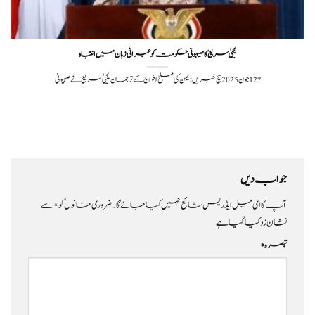
یحییٰ سریع کا صیہونی حکومت کو عبرانی زبان میں انتباہ
?️ 12 جون 2025سچ خبریں: یمن کی مسلح افواج کے ترجمان یحییٰ سریع نے صہیونی
جواب دیں
آپ کا ای میل ایڈریس شائع نہیں کیا جائے گا۔
ضروری خانوں کو
*
سے
نشان زد کیا گیا ہے
تبصرہ
*