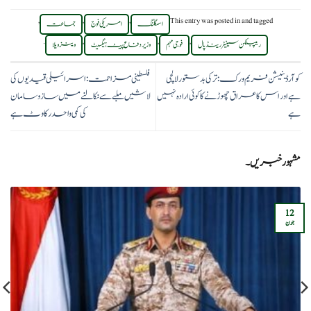
,
,
,
This entry was posted in
and tagged
اسمگلنگ
امریکی فوج
جماعت
.
,
,
,
ریپبلکن سینیٹر رینڈ پال
فوجی مہم
وزیر دفاع پیٹ ہیگسیٹ
وینزویلا
کوآرڈینیشن فریم ورک: ترکی بدستور لالچی
فلسطینی مزاحمت: اسرائیلی قیدیوں کی
ہے اور اس کا عراق چھوڑنے کا کوئی ارادہ نہیں
لاشیں ملبے سے نکالنے میں ساز و سامان
ہے
کی کمی واحد رکاوٹ ہے
مشہور خبریں۔
12
جون