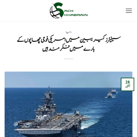
Ski
t
conten
دنیا
سینیٹرز کیریبین میں امریکی فوجی چھاپوں کے
بارے میں فکر مند ہیں
28
اکتوبر