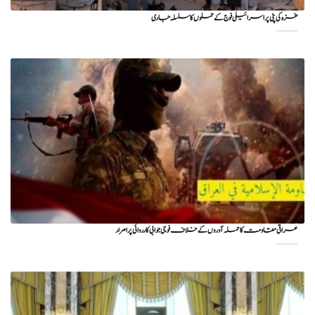
غزہ کی پٹی پر اسرائیلی فوج کے حملوں کا سلسلہ جاری
عراقی مقاومت کا حملہ آوروں کے خلاف فوجی جوابی کارروائی پر اصرار