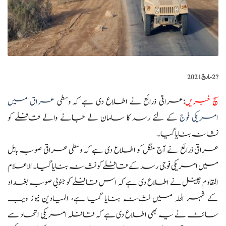
?️
2 مارچ 2021
سچ خبریں
:عراقی ذرائع نے اطلاع دی ہے کہ وسطی
عراق میں
امریکی فوج
کے لئے رسد کا سامان لے جانے والے قافلے کو
نشانہ بنایا گیا۔
عراقی ذرائع نے آج منگل کو اطلاع دی ہے کہ وسطی عراقی صوبہ بابل
میں امریکی فوجی رسد کے قافلے کو نشانہ بنایا گیا۔ الاعلام
المقاوم چینل نے اطلاع دی ہے کہ اس قافلے کو جنوبی صوبہ بغداد
کے شہر الحلہ میں نشانہ بنایا گیا ہے، المیادین نیوز ویب
سائٹ نے یہ بھی اطلاع دی ہے کہ قافلہ امریکی اتحاد سے