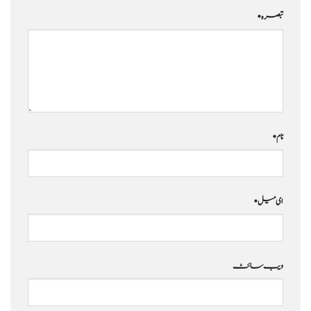
تبصرہ
*
نام
*
ای میل
*
ویب‌ سائٹ