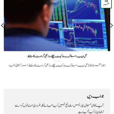
18
ستمبر
تل ابیب اسٹاک مارکیٹ چھٹے روز بھی گراوٹ کا شکار
?️ 18 ستمبر 2025تل ابیب اسٹاک مارکیٹ چھٹے روز بھی گراوٹ کا شکار اسرائیلی اخبار
جواب دیں
آپ کا ای میل ایڈریس شائع نہیں کیا جائے گا۔
ضروری خانوں کو
*
سے
نشان زد کیا گیا ہے