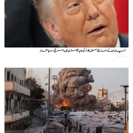
ٹرمپ ایران کے معاملے میں کارٹر کی راہ پر گامزن ہیں: امریکی سیاستمدار