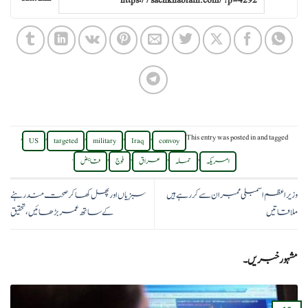
,
,
,
,
,
This entry was posted in
and tagged
US
targeted
military
Iraq
convoy
.
,
,
,
,
امریکہ
حملہ
عراق
فوج
قابض
وزیر اعظم اسمبلی ممبران سے کر رہے ہیں
سبزِیاں اور پھل کھاکر صحت مند رہنے
ملاقاتیں
کے ساتھ عمر بڑھائیں، تحقیق
مشہور خبریں۔