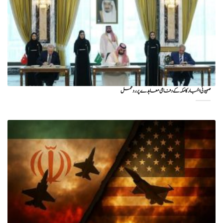
صہیونی اخبار کا مکہ کے دفاعی معاہدے پر ردعمل