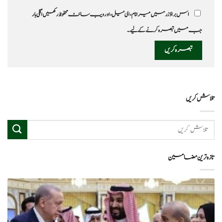
اس براؤزر میں میرا نام، ای میل، اور ویب سائٹ محفوظ رکھیں اگلی بار
جب میں تبصرہ کرنے کےلیے۔
تلاش کریں
تازہ ترین مضامین