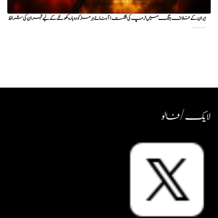
ایران کے خلاف جنگ میں ٹرمپ کی شکست؛ آبنائے ہرمز کو دوبارہ کھولنے کے لیے تہران کی شرائط
لایک / فالو