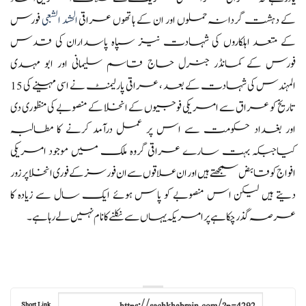
کے دہشت گردانہ حملوں اور ان کے ہاتھوں عراقی
الحشد الشعبی
فورس
کے متعد اہلکاروں کی شہادت نیز سپاہ پاسداران کی قدس
فورس کے کمانڈر جنرل حاج قاسم سلیمانی اور ابو مہدی
المہندس کی شہادت کے بعد ، عراقی پارلیمنٹ نے اسی مہینے کی 15
تاریخ کو عراق سے امریکی فوجیوں کے انخلا کے منصوبے کی منظوری دی
اور بغداد حکومت سے اس پر عمل درآمد کرنے کا مطالبہ
کیاجبکہ بہت سارے عراقی گروہ ملک میں موجود امریکی
افواج کو قابض سمجھتے ہیں اور ان علاقوں سے ان فورسز کے فوری انخلا پر زور
دیتے ہیں لیکن اس منصوبے کو پاس ہوئے ایک سال سے زیادہ کا
عرصہ گذر چکا ہے پر امریکہ یہاں سے نکلنے کا نام نہیں لے رہا ہے۔
Short Link