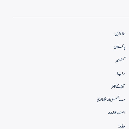
تازہ ترین
پاکستان
کشمیر
دنیا
آج کے کالمز
سائنس اور ٹیکنالوجی
انٹرٹینمنٹ
ویڈیوز