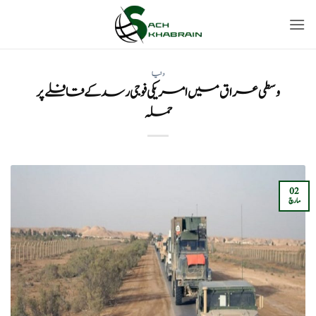
Ski
t
conten
دنیا
وسطی عراق میں امریکی فوجی رسد کے قافلے پر
حملہ
02
مارچ