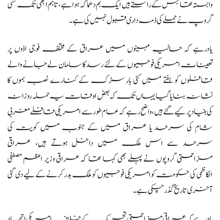
وابستہ تھا جس کے راستے ہیں ایک بم دھماکہ ہوا ہے ،تاہم ابھی تک کسی
گروپ نے حملے کی ذمہ داری قبول نہیں کی ہے۔
یادرہے کہ حالیہ مہینوں میں عراق کے مختلف فوجی اڈوں پر
تعینات امریکی فوجیوں کے لئے رسد کا سامان لے جانے والے
قافلوں کو ہفتے میں کئی بار سڑک کے کنارے نصب بموں کا
نشانہ بنایا گیا یہاں تک کہ بعض اوقات یہ حملہ روزانہ
کی بنیاد پر کیے گئے ہیں،واضح رہے کہ عام طور سے امریکی قافلے مغربی
شام کی سرحد یا عراق میں کے جنوب میں کویت کی
سرحد سے اس ملک میں داخل ہوتے ہیں، عراقی
مزاحمتی گروپوں نے پہلے بھی کہا تھا کہ عراقی وزیر اعظم مصطفی
الکاظمی کی حکومت کو امریکی فوجیوں کو ملک بدر کرنے کے لیے دی گئی
آخری تاریخ گذرچکی ہے۔
یادرہے کہ عراقی مزاحمتی تحریک کے خلاف امریکی اتحاد