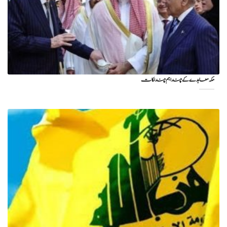
مکہ معاہدے کے چند اہم چند نکات