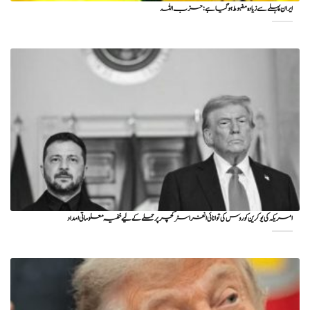
ایران پہلے سے زیادہ مضبوط ہو گیا ہے: حزب اللہ
امریکہ کی یوکرین کو روس کی توانائی انفراسٹرکچر پر حملے کے لیے خفیہ معلوماتی امداد