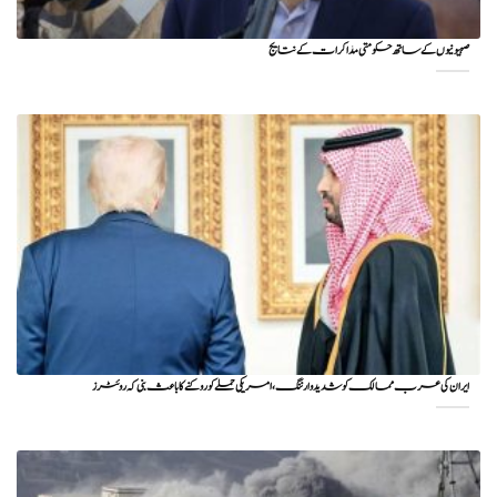
صہیونیوں کے ساتھ حکومتی مذاکرات کے نتایج
ایران کی عرب ممالک کو شدید وارننگ، امریکی حملے کو روکنے کا باعث بنی کہ روئٹرز