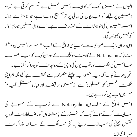
انہوں نے مزید کہا کہ کابینہ اس عمل سے تسلیم کرتی ہے کہ وہ
زمین پر قبضے کو قیدیوں کی رہائی پر ترجیح دیتا ہے، جو 70% سے زائد
اسرائیلیوں کی خواہشات کے خلاف ہے۔ آنے والی نسلیں ہماری آواز
کو نہیں بھولیں گی۔
اسی دوران، ایک صہیونیست سیاسی ذرائع نے اخبار "اسرائیل ہیوم” کو
بتایا کہ Netanyahu نے کابینہ ووٹنگ کے دوران کہا کہ یہ منصوبہ
حماس کی شکست اور قیدیوں کی واپسی کے دو اہداف کو پورا کر سکتا ہے۔
نتن یاہو نے کہا کہ یہ منصوبہ پچھلے منصوبوں سے مختلف ہے، کیونکہ ہم اپنی
حکمت عملی کو ‘حملوں’ سے ‘زمین پر قبضہ اور وہاں مستقل قیام’
میں تبدیل کر رہے ہیں۔
اس ذرائع کے مطابق، Netanyahu نے ٹرمپ کے منصوبے کی
حمایت کرتے ہوئے کہا کہ غزہ کے باشندوں کو رضاکارانہ طور پر
نقل مکانی کی اجازت دینے پر کئی ممالک کے ساتھ مذاکرات
جاری ہیں۔