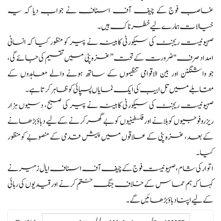
غاصب فوج کے چیف آف اسٹاف نے جواب دیا کہ یہ
خیالات ہمارے لیے خطرناک ہیں۔
صہیونیست ریجنٹ کی سیکورٹی کابینہ نے پیر کو منظور کیا کہ انسانی
امداد صرف "ضرورت کے تحت” غزہ پٹی میں تقسیم کی جائے گی،
جو واشنگٹن اور بین الاقوامی تنظیموں کے ساتھ ہونے والے معاہدوں کے
مقابلے میں تل ابیب کی ایک نمایاں پسپائی کو ظاہر کرتا ہے۔
صہیونیست ریجنٹ کی سیکورٹی کابینہ نے پیر کی صبح، دسیوں ہزار
ریزرو فوجیوں کو بلانے اور فلسطینیوں کو بے گھر کرنے کے لیے دباؤ بڑھانے
کے بعد، غزہ پٹی کے علاقوں میں پیش قدمی کے منصوبے کو منظور
کیا۔
اتوار کی شام، صہیونیست فوج کے چیف آف اسٹاف ایال زمیر نے
کہا کہ ہم حماس کے خلاف جنگ ختم کرنے اور قیدیوں کی رہائی
کے لیے اپنا دباؤ بڑھائیں گے۔