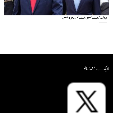
ایرانی مذاکرات میں سخت گیر ہیں: وینس
لایک / فالو