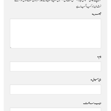
آپ کا ای میل ایڈریس شائع نہیں کیا جائے گا۔
ضروری خانوں کو
*
سے
نشان زد کیا گیا ہے
تبصرہ
*
نام
*
ای میل
*
ویب‌ سائٹ