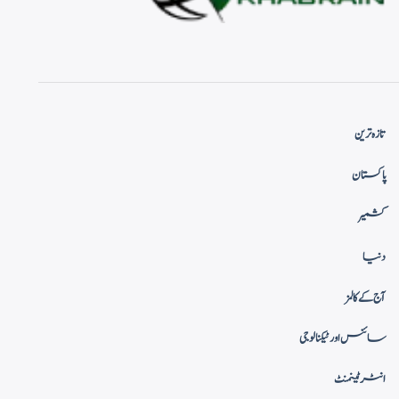
تازہ ترین
پاکستان
کشمیر
دنیا
آج کے کالمز
سائنس اور ٹیکنالوجی
انٹرٹینمنٹ