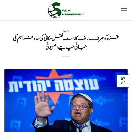
Ski
t
conten
دنیا
غزہ کو صرف رضاکارانہ نقل مکانی کی مدد فراہم کی
جانی چاہیے: صہیونی
07
مئی