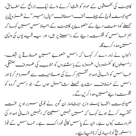
کابینہ کی بحثوں کے مواد کو افشا کرنے والے ایک ذرائع کے مطابق،
صہیونیست فوج کے چیف آف اسٹاف "ایال زمیر” نے غزہ پٹی پر
حملے کو وسعت دینے کے منصوبے پر کابینہ کے اجلاس میں کہا کہ
ہم حماس کو شکست دینے کے راستے پر ہیں، اور یہ قیدیوں کی واپسی
میں مدد کرے گا۔
انہوں نے زور دے کر کہا کہ اس منصوبے میں علاقے پر قبضہ،
زمینوں کا کنٹرول، غزہ کے باشندوں کو جنوب کی طرف منتقلی،
حماس کو انسانی امداد تقسیم کرنے کی صلاحیت سے محروم کرنا اور
اس کے خلاف شدید حملے شامل ہوں گے، جو اس گروہ کو
شکست دینے میں مدد کریں گے۔
صہیونیست انتہا پسند وزیر ایتامار بن گویر نے فوجی سربراہ پر سخت
تنقید کرتے ہوئے کہا کہ میں نہیں سمجھتا کہ انہیں انسانی امداد کی
ضرورت کیوں ہے۔ ان کے پاس کافی خوراک ہے۔ حماس کے فوڈ
اسٹوریج کو بمباری کرنا چاہیے۔