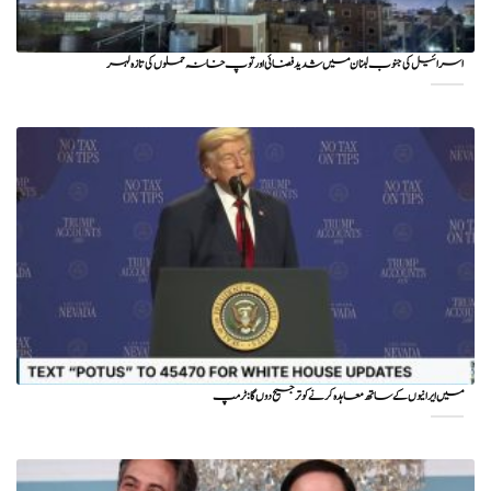
اسرائیل کی جنوب لبنان میں شدید فضائی اور توپ خانہ حملوں کی تازہ لہر
میں ایرانیوں کے ساتھ معاہدہ کرنے کو ترجیح دوں گا : ٹرمپ