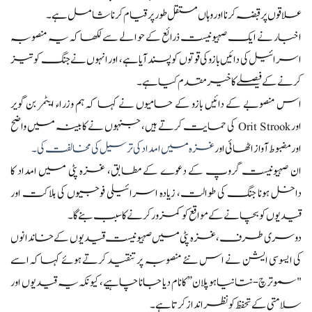
علاقوں پر قبضہ کرنا اور وہاں مستقل طور پر قیام کرنا شامل ہے۔
اخبار نے ایک صہیونیست ذرائع کے حوالے سے لکھا کہ یہ منصوبہ
اسرائیل کی دائیں بازو کی قوتوں کو پسند آیا ہے، اور انہوں نے جنگ کو تیز
کرنے کے فیصلے کا خیرمقدم کیا ہے۔
اس منصوبے کے دائیں بازو کے حامیوں نے کہا کہ ہم وزراء ایٹمر بن گویر
اور Orit Strook کی حمایت کرتے ہیں، جنہوں نے کابینہ میں واضح
اور مضبوط آواز اٹھائی اور
غزہ میں امداد کی ترسیل کی مخالفت کی۔
ان صہیونیست گروپ کے دعوے کے مطابق، غزہ پٹی میں امداد کا
داخل ہونا جنگ کی طوالت، زیادہ اسرائیلی فوجیوں کی ہلاکت اور
قیدیوں کو بچانے کے مواقع کو کمزور کرنے کا سبب بنے گا۔
دوسری طرف، غزہ پٹی میں صہیونیست قیدیوں کے خاندانوں
کی ایسوسی ایشن نے اس نئے منصوبہ پر تنقید کرتے ہوئے کہا کہ اسے
"سموترچ-نتانیاہو پلان” کا نام دیا جانا چاہیے، کیونکہ یہ قیدیوں اور
سلامتی کے تحفظ کو نظرانداز کرتا ہے۔