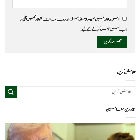
اس براؤزر میں میرا نام، ای میل، اور ویب سائٹ محفوظ رکھیں اگلی بار
جب میں تبصرہ کرنے کےلیے۔
تلاش کریں
تازہ ترین مضامین