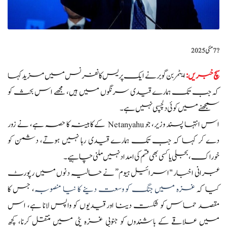
?️
7 مئی 2025
سچ خبریں
:
ایٹمر بن گوبر نے ایک پریس کانفرنس میں مزید کہا
کہ جب تک ہمارے قیدی سرنگوں میں ہیں، مجھے اس بحث کو
سمجھنے میں کوئی دلچسپی نہیں ہے۔
اس انتہا پسند وزیر، جو Netanyahu کے کابینہ کا حصہ ہے، نے زور
دے کر کہا کہ جب تک ہمارے قیدی رہا نہیں ہوتے، دشمن کو
خوراک، بجلی یا کسی بھی قسم کی امداد نہیں ملنی چاہیے۔
عبرانی اخبار "اسرائیل ہیوم” نے حالیہ دنوں میں رپورٹ
کیا کہ
غزہ میں جنگ کو وسعت دینے کا نیا منصوبہ
، جس کا
مقصد حماس کو شکست دینا اور قیدیوں کو واپس لانا ہے، اس
میں علاقے کے باشندوں کو جنوبی غزہ پٹی میں منتقل کرنا، کچھ