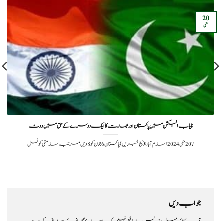
20
مئی
نایاب الیکشن میں پاکستان اور بھارت کا ایک دوسرے کے حق میں ووٹ
?️ 20 مئی 2024اسلام آباد: (سچ خبریں) پاکستان 6 جون کو 8ویں مرتبہ سلامتی کونسل
جواب دیں