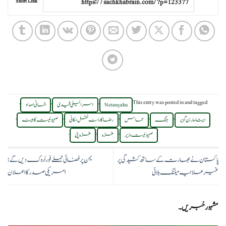
Short Link
,
,
,
This entry was posted in
and tagged
Netanyahu
اسرائیلی قیدی
انسانی امداد
,
,
,
,
,
ایتامار بن گویر
جنگ
حماس
رضاکارانہ نقل مکانی
صہیونیست کابینہ
.
,
,
صہیونیست وزیر
غزہ
غزہ پٹی
پاکستان نے بھارت کے ساتھ کشیدگی پر
یمن پر فضائی حملے فوراً روک دیں گے؛
غیرعلانیہ میٹنگ بلائی
امریکی صدر کا اعلان
مشہور خبریں۔