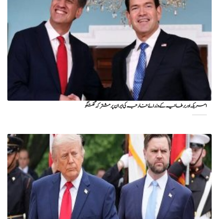
امریکہ اور برطانیہ کے وزرائے خارجہ کی ایران پر مشترکہ گفتگو