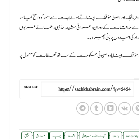
ٹجک اور اصولی مؤقف اپناتے ہوئے بہت سے امور کو واضح کیا اور
 سے ملاقات کے دوران ، عراقی شیعہ مذہبی رہنما نے عربوں
کی امیدوں پر پانی پھیردیا۔
قف اپنایا وہ صہیونی حکومت کے ساتھ تعلقات کو معمول پر
Short Link
.
,
,
,
,
,
,
solidarity
unity
آیت اللہ سیستانی
اتحاد
پوپ
عراق
یکجہتی