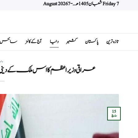
Friday 7 شعبان 1405 هـ - 7 August 2026
Ski
t
conten
تازہ ترین
پاکستان
کشمیر
دنیا
آج کے کالمز
سائنس اور 
دن
عراقی وزیر اعظم کا اس ملک کے دین
15
مارچ