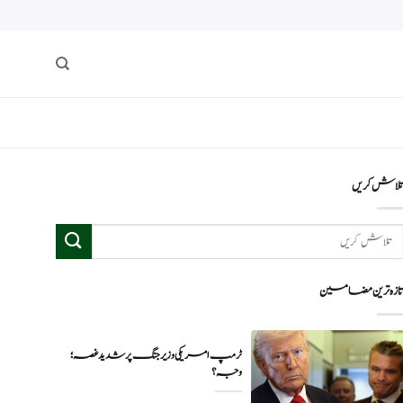
لاش کریں
ازہ ترین مضامین
ٹرمپ امریکی وزیر جنگ پر شدید غصہ؛
وجہ ؟