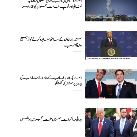
اسرائیل کی جنوب لبنان میں شدید
فضائی اور توپ خانہ حملوں کی تازہ لہر
میں ایرانیوں کے ساتھ معاہدہ کرنے کو ترجیح
دوں گا : ٹرمپ
امریکہ اور برطانیہ کے وزرائے خارجہ کی
ایران پر مشترکہ گفتگو
ایرانی مذاکرات میں سخت گیر ہیں: وینس