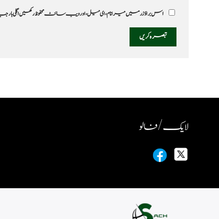
اس براؤزر میں میرا نام، ای میل، اور ویب سائٹ محفوظ رکھیں اگلی بار
لایک / فالو