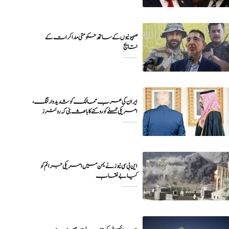
صہیونیوں کے ساتھ حکومتی مذاکرات کے
نتایج
ایران کی عرب ممالک کو شدید وارننگ،
امریکی حملے کو روکنے کا باعث بنی کہ روئٹرز
این بی سی نیوز نے یمن میں امریکی جرائم کو