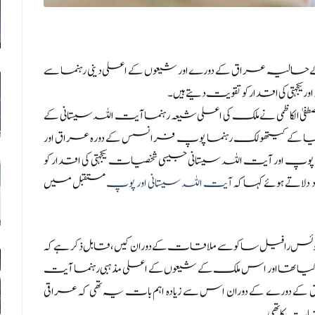
 حالیہ عراق کے دورے اور شیعوں کے اعلی دینی رہنما سے
اور یکجہتی کی اقدار کو تقویت دیتے ہیں۔
ٰ الکاظمی نے ملک کی اعلی شیعہ رہنما آیت اللہ سیستانی کے
دنیا کے کیتھولک رہنما پوپ فرانسس کے دورہ عراق اور
 پوپ اور آیت اللہ سیستانی جیسی شخصیات یکجہتی کی اقدار کو
 دلاتے ہوئے کہاکہ
آیت اللہ سیستانی اور پوپ
مستقبل میں
س رافیل ساکو سے ملاقات کے دوران کیں، قابل ذکر ہے کہ
ا تھا اور اس ملک کے شیعوں کے اعلی مذہبی رہنما آیت
کے دورے کے دوران اس سے زیادہ اہم بات یہ تھی کہ عراقی
قات کا تھی