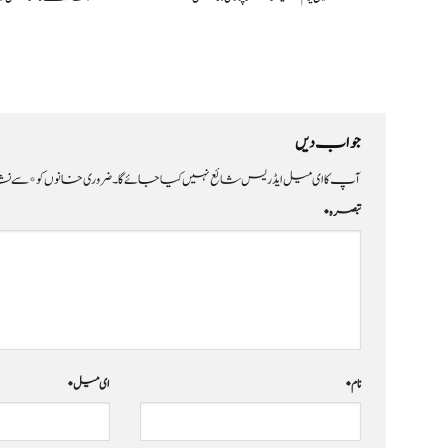
جواب دیں
آپ کا ای میل ایڈریس شائع نہیں کیا جائے گا۔
ضروری خانوں کو
*
سے نشا
تبصرہ
*
نام
*
ای میل
*