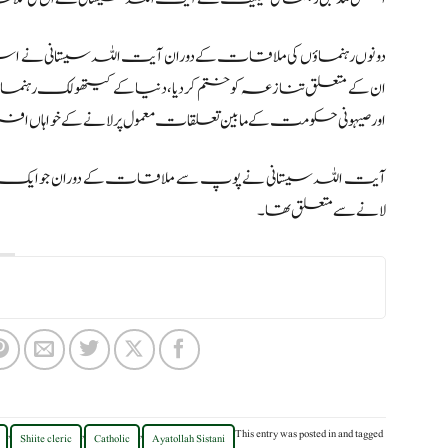
دونوں رہنماؤں کی ملاقات کے دوران آیت اللہ سیستانی نے اسٹری
ان کے متعلق تنازعہ کو ختم کردیا، دنیا کے کیتھولک رہنما
اور صیہونی حکومت کے مابین تعلقات معمول پر لانے کے خواہاں افراد 
آیت اللہ سیستانی نے پوپ سے ملاقات کے دوران جو ایک مؤ
لانے سے متعلق تھا۔
,
,
,
This entry was posted in
and tagged
Shiite cleric
Catholic
Ayatollah Sistani