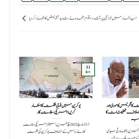
میانمار میں خواتین پر تشدد، اقوام متحدہ نے شدید تشویش کا اظہار کردیا
31
06
مارچ
مارچ
انگریس کا مودی اور
یوکرین میں فوجی شکست کا انتظار
عد
کیخلاف تحقیقات کا
کریں:امریکی سفارت کار
نشست
بہ
?️ 31 مارچ 2023سچ خبریں:سینئر امریکی سفارت
م آباد (سچ خبریں) بھارتی سیاسی
کار نے روس کے خلاف یوکرین کی شکست
ے صدر ملک ارجن
پش