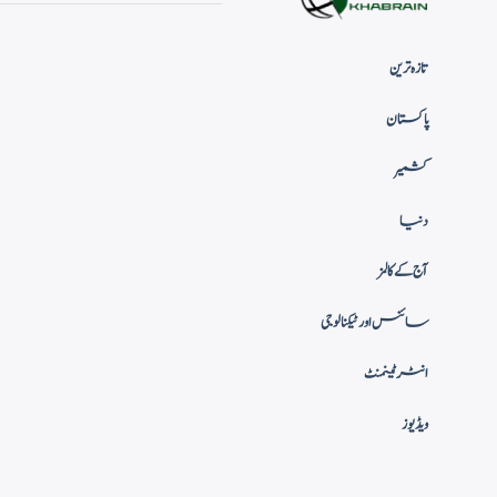
تازہ ترین
پاکستان
کشمیر
دنیا
آج کے کالمز
سائنس اور ٹیکنالوجی
انٹرٹینمنٹ
ویڈیوز