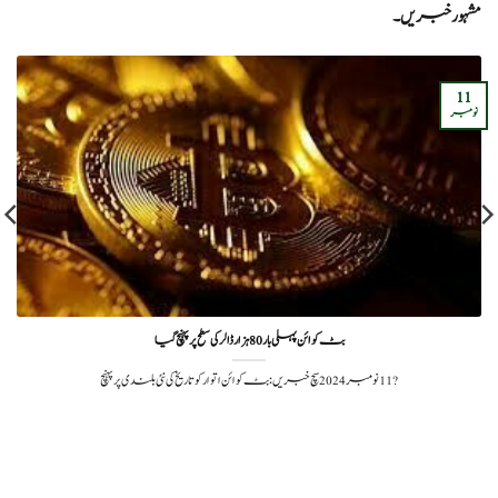
مشہور خبریں۔
11
نومبر
بٹ کوائن پہلی بار 80 ہزار ڈالر کی سطح پر پہنچ گیا
?️ 11 نومبر 2024سچ خبریں: بٹ کوائن اتوار کو تاریخ کی نئی بلندی پر پہنچ