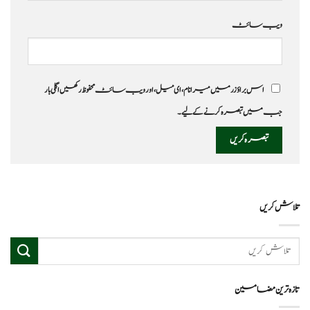
ویب‌ سائٹ
اس براؤزر میں میرا نام، ای میل، اور ویب سائٹ محفوظ رکھیں اگلی بار
جب میں تبصرہ کرنے کےلیے۔
تلاش کریں
تازہ ترین مضامین