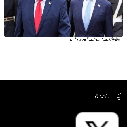
ایرانی مذاکرات میں سخت گیر ہیں: وینس
لایک / فالو