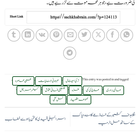
کی ضرورت ہے، جو ہر لمحہ موت سے لڑ رہے ہیں۔
Short Link
,
,
,
This entry was posted in
and tagged
ترکی ہسپتال
صیہونی جنایات
طبی محاصرہ
,
,
,
,
,
عالمی برادری
علاج کی کمی
غزہ
فلسطینی انسانی حقوق
کینسر مریض
.
,
ممنوعہ ہتھیار
نسل کشی
اگلا ہدف کشمیر کے تنازعے کا ہند و پاک
اسرائیلی قیدی کا نتن یاہو سے خطاب
کے ساتھ حل: ٹرمپ