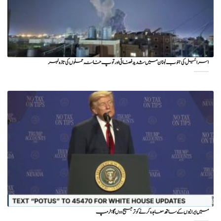
اسرائیل کی جنوب لبنان میں شدید فضائی اور توپ خانہ حملوں کی تازہ لہر
میں ایرانیوں کے ساتھ معاہدہ کرنے کو ترجیح دوں گا : ٹرمپ