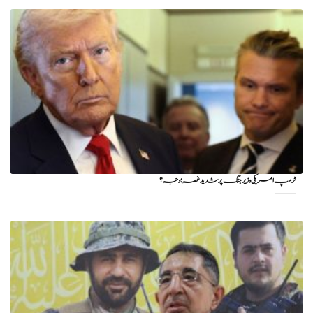
ٹرمپ امریکی وزیر جنگ پر شدید غصہ؛ وجہ ؟