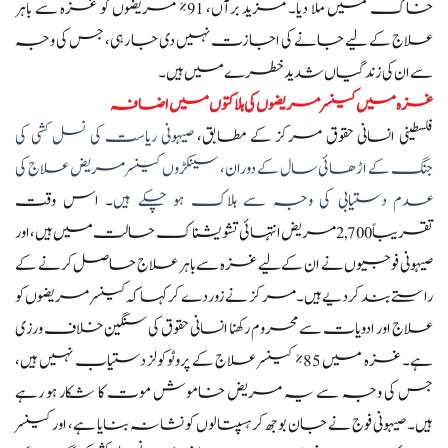
خاک میں ملا دیا۔ مزید برآں، 91% مریضوں کو غزہ سے باہر
علاج کے لیے جانے کی اجازت نہیں دی جا رہی، جس کی وجہ
سے ان کی زندگیاں شدید خطرے میں ہیں۔
غزہ میں کینسر مریضوں کی ہلاکتوں میں اضافہ
فلسطینی انسانی حقوق مرکز کے مطابق،
صیہونی ریاست کی نسل کشی کی
جنگ کے اڑھائی سال کے دوران، سینکڑوں کینسر مریض علاج کی
عدم دستیابی کی وجہ سے ہلاک ہو چکے ہیں
۔ اس وقت
تقریباً 2,700 مریض انتہائی تشویشناک حالت میں ہیں، اور
صیہونی فوجیوں نے ان کے لیے غزہ سے باہر علاج حاصل کرنے کے
راستے بند کر دیے ہیں۔ مرکز نے زور دے کر کہا کہ کینسر مریضوں کو
علاج اور ادویات سے محروم رکھنا انسانی حقوق کی سنگین خلاف ورزی
ہے۔ غزہ میں 85% کینسر علاج کے پروٹوکولز دستیاب نہیں ہیں،
جس کی وجہ سے یہ مریض خاموش موت کا شکار ہو رہے
ہیں۔ صیہونی فوج نے جان بوجھ کر ہسپتالوں کو نشانہ بنایا ہے، اور کینسر