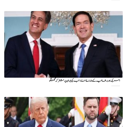
امریکہ اور برطانیہ کے وزرائے خارجہ کی ایران پر مشترکہ گفتگو