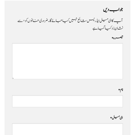
جواب دیں
آپ کا ای میل ایڈریس شائع نہیں کیا جائے گا۔
ضروری خانوں کو
*
سے
نشان زد کیا گیا ہے
تبصرہ
*
نام
*
ای میل
*