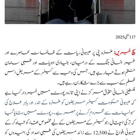
?️
11 مئی 2025
سچ خبریں
:
غزہ پٹی پر صیہونی ریاست کے ظالمانہ محاصرے اور
غیر انسانی جنگ کے درمیان، بنیادی ادویات اور طبی سامان
ختم ہوتے جا رہے ہیں، جس کی وجہ سے کینسر کے مریض اس
ظلم کے سب سے بڑے شکار بن رہے ہیں۔
فلسطینی انسانی حقوق مرکز نے اپنی تازہ رپورٹ میں خبردار کیا ہے
کہ
صیہونی حکومت کینسر مریضوں کو غزہ کے اندر اور باہر علاج کی
سہولیات سے محروم کرنے پر مصر ہے۔ رپورٹ میں بتایا گیا
کہ ترکی ہسپتال، جو کینسر کے مریضوں کے لیے مخصوص تھا، کو تباہ کر کے
صیہونی افواج نے 12,500 سے زائد مریضوں کی طبی امداد کی امیدوں کو