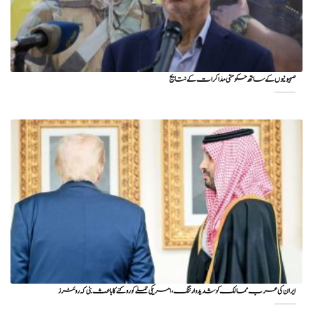
صہیونیوں کے ساتھ حکومتی مذاکرات کے نتایج
ایران کی عرب ممالک کو شدید وارننگ، امریکی حملے کو روکنے کا باعث بنی کہ روئٹرز