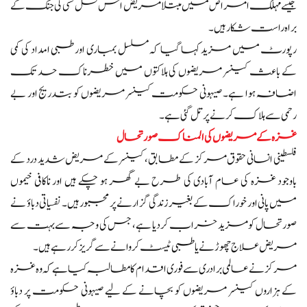
جیسے مہلک امراض میں مبتلا مریض اس نسل کشی کی جنگ کے
براہ راست شکار ہیں۔
رپورٹ میں مزید کہا گیا کہ مسلسل بمباری اور طبی امداد کی کمی
کے باعث کینسر مریضوں کی ہلاکتوں میں خطرناک حد تک
اضافہ ہوا ہے۔ صیہونی حکومت کینسر مریضوں کو بتدریج اور بے
رحمی سے ہلاک کرنے پر تل گئی ہے۔
غزہ کے مریضوں کی المناک صورتحال
فلسطینی انسانی حقوق مرکز کے مطابق، کینسر کے مریض شدید درد کے
باوجود غزہ کی عام آبادی کی طرح بے گھر ہو چکے ہیں اور ناکافی خیموں
میں پانی اور خوراک کے بغیر زندگی گزارنے پر مجبور ہیں۔ نفسیاتی دباؤ نے
صورتحال کو مزید خراب کر دیا ہے، جس کی وجہ سے بہت سے
مریض علاج چھوڑنے یا طبی ٹیسٹ کروانے سے گریز کر رہے ہیں۔
مرکز نے عالمی برادری سے فوری اقدام کا مطالبہ کیا ہے کہ وہ غزہ
کے ہزاروں کینسر مریضوں کو بچانے کے لیے صیہونی حکومت پر دباؤ