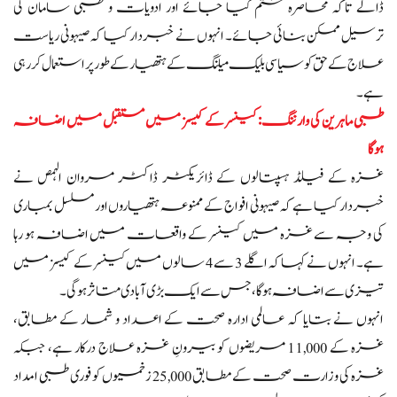
ڈالے تاکہ محاصرہ ختم کیا جائے اور ادویات و طبی سامان کی
ترسیل ممکن بنائی جائے۔ انہوں نے خبردار کیا کہ صیہونی ریاست
علاج کے حق کو سیاسی بلیک میلنگ کے ہتھیار کے طور پر استعمال کر رہی
ہے۔
طبی ماہرین کی وارننگ: کینسر کے کیسز میں مستقبل میں اضافہ
ہوگا
غزہ کے فیلڈ ہسپتالوں کے ڈائریکٹر ڈاکٹر مروان الہمص نے
خبردار کیا ہے کہ صیہونی افواج کے ممنوعہ ہتھیاروں اور مسلسل بمباری
کی وجہ سے غزہ میں کینسر کے واقعات میں اضافہ ہو رہا
ہے۔ انہوں نے کہا کہ اگلے 3 سے 4 سالوں میں کینسر کے کیسز میں
تیزی سے اضافہ ہوگا، جس سے ایک بڑی آبادی متاثر ہوگی۔
انہوں نے بتایا کہ عالمی ادارہ صحت کے اعداد و شمار کے مطابق،
غزہ کے 11,000 مریضوں کو بیرونِ غزہ علاج درکار ہے، جبکہ
غزہ کی وزارت صحت کے مطابق 25,000 زخمیوں کو فوری طبی امداد