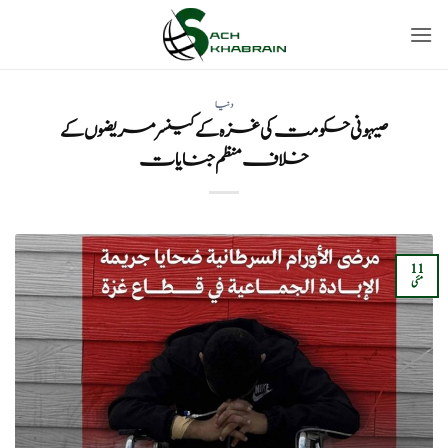
Ski
t
conten
دنیا
صیہونی حکومت کی غزہ کے کینسر مریضوں کے
خلاف منظم جنایات
11
مئی