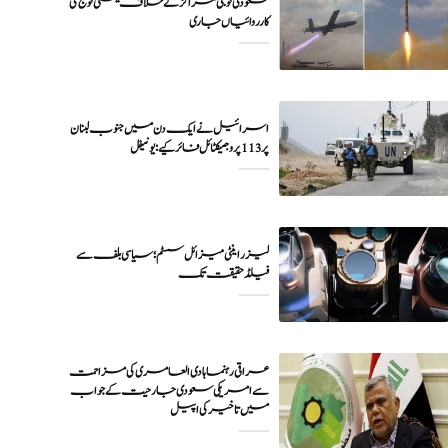
سعودی فوجی مراکز کے خلاف یمنی فوج کی
اسرائیل نے ایک دن میں جنوب لبنان
پر 113 پروجیکٹائل فائر کیے: یونیفل
لیزر اینٹی میزائل سسٹم؛ سیاسی بلف سے
فیلڈ حقیقت تک
عراقی رہنما ہادی العامری کی مزاحمت
سے امریکی سعودی جارحیت کے جواب
میں تاخیر کی اپیل