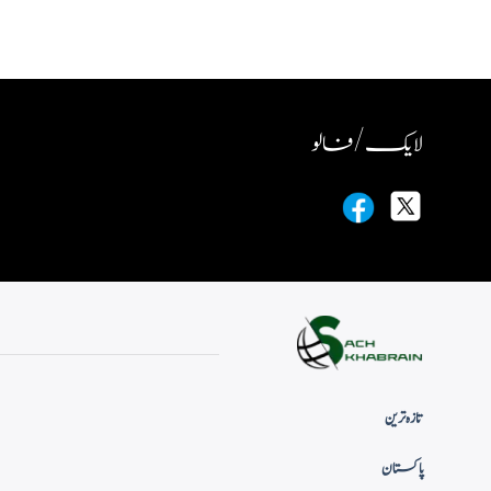
لایک / فالو
تازہ ترین
پاکستان