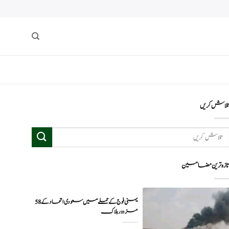
لاش کریں
ازہ ترین مضامین
یمنی فوج کے حملے میں سعودی اتحاد کے 58
مزدور ہلاک