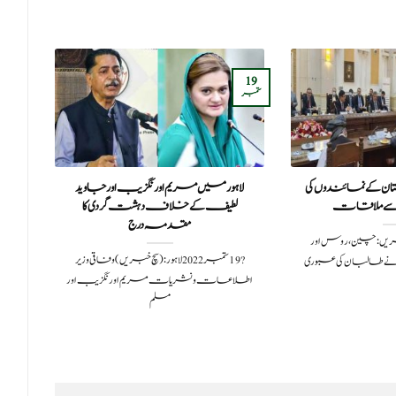
10
19
دسمبر
ستمبر
ان کے نمائندوں کی
لاہور میں مریم اورنگزیب اور جاوید
تل 
 سے ملاقات
لطیف کے خلاف دہشت گردی کا
مقدمہ درج
بر 2021سچ خبریں:چین ، روس اور
?️ 19 ستمبر 2022لاہور: (سچ خبریں) وفاقی وزیر
نے طالبان کی عبوری
اطلاعات و نشریات مریم اورنگزیب اور
مسلم