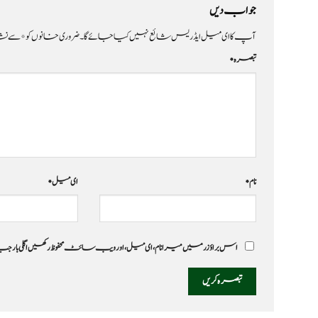
جواب دیں
آپ کا ای میل ایڈریس شائع نہیں کیا جائے گا۔
ضروری خانوں کو
*
سے نشا
تبصرہ
*
نام
*
ای میل
*
اس براؤزر میں میرا نام، ای میل، اور ویب سائٹ محفوظ رکھیں اگلی بار