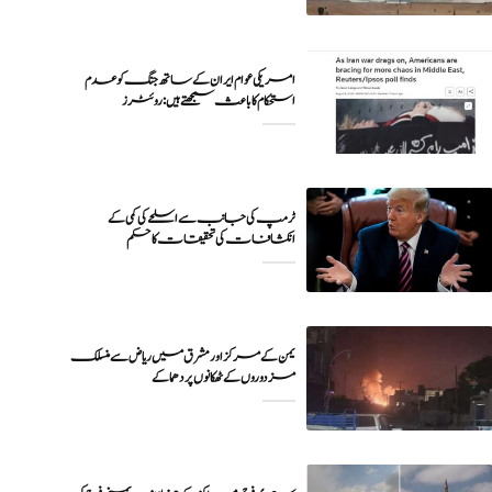
امریکی عوام ایران کے ساتھ جنگ کو عدم
ٹرمپ کی جانب سے اسلحے کی کمی کے
انکشافات کی تحقیقات کا حکم
یمن کے مرکز اور مشرق میں ریاض سے منسلک
مزدوروں کے ٹھکانوں پر دھماکے