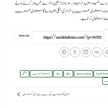
روئٹرز نے بدلے میں رونالڈو کی ریاض آمد کی تصویر اور سڑکوں پر بڑے خیرمقدم بینرز اور 214 ملین ڈالر سے تجاوز کرنے والے
ہے وہ دوبارہ سعودی عرب پر الزام کی انگلی اٹھائے گا سعودی عرب
ط استعمال کرتا ہے۔
Short Link
,
,
,
,
,
,
Saudi Arab
sportswashing
پرتگالی
رونالڈو
سعودی عرب
منتقلی
.
نگ
صیہونی فضائیہ کی سب سے بڑی کمزوری