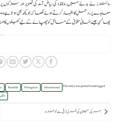
معاہدے پر رد عمل کا اظہار کرتے ہوئے لکھا کہ جو کچھ بھی ہوتا 
پھانسی جیسے انسانی حقوق کے مسائل کو چھپانے کے لیے کھیلوں کا غل
,
,
,
This entry was posted in
and tagged
ia
Ronaldo
Portuguese
International
واش
امریکہ چین کی بحری ترقی سے خوفزدہ