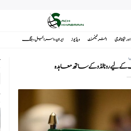
ٹیکنالوجی
انٹرٹینمنٹ
ویڈیوز
ایران ، اسرائیل ، جنگ
یا
ت
 لیے رونالڈو کے ساتھ معاہدہ
ت