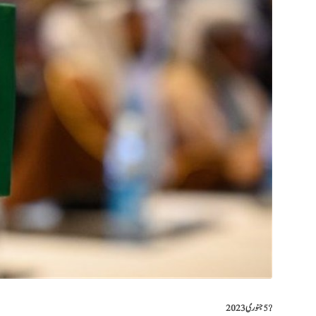
?️
5 جنوری 2023