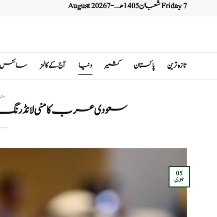
Friday 7 شعبان 1405 هـ - 7 August 2026
Ski
t
conten
تازہ ترین
پاکستان
کشمیر
دنیا
آج کے کالمز
سائنس اور 
دن
سعودی عرب کا منی لانڈرنگ کے
05
جنوری