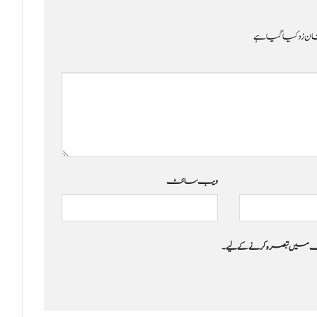
ن زد کیا گیا ہے
ویب‌ سائٹ
 جب میں تبصرہ کرنے کےلیے۔