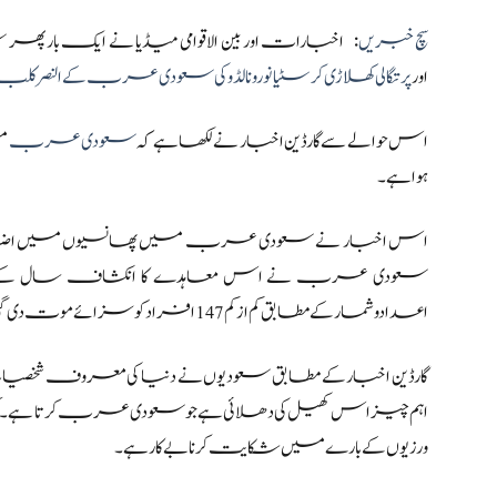
سچ خبریں
: اخبارات اور بین الاقوامی میڈیا نے ایک بار 
اور
پرتگالی کھلاڑی کرسٹیانو رونالڈو کی سعودی عرب کے النصر کلب میں 200 ملین یورو سے زیادہ کی ڈیل میں منت
اس حوالے سے گارڈین اخبار نے لکھا ہے کہ
سعودی عرب
م
ہوا ہے۔
اس اخبار نے سعودی عرب میں پھانسیوں میں اضافے کو ر
سعودی عرب نے اس معاہدے کا انکشاف سال کے آخر 
اعدادوشمار کے مطابق کم از کم 147 افراد کو سزائے موت دی گئی۔
گارڈین اخبار کے مطابق سعودیوں نے دنیا کی معروف شخصیات
اہم چیز اس کھیل کی دھلائی ہے جو سعودی عرب کرتا ہے۔ کھ
ورزیوں کے بارے میں شکایت کرنا بے کار ہے۔