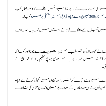
پھر سعودی عرب کے لیے لفظ سپورٹس واشنگ کا استعمال کیا
قلی پر تبصرہ
کیا۔
یں کھیلوں کے واشنگ ٹولز کے استعمال میں نمایاں اضافہ
ونالڈو کی النصر کلب میں شمولیت سے جوڑا اور کہا کہ
میں کیا جب سعودی یورپی تنظیم برائے انسانی کے
 میں سے ایک کو خریدا اور میچوں میں گول کرنے سے زیادہ
یلوں کے ان مقابلوں کے مقابلے میں انسانی حقوق کی خلاف