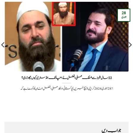
28
جنوری
22 سال شوبز سے منسلک علی افضل نے اچانک انڈسٹری کیوں چھوڑ دی؟
?️ 28 جنوری 2024کراچی: (سچ خبریں) پاکستانی اداکار علی افضل خان کا کہنا ہے کہ
جواب دیں