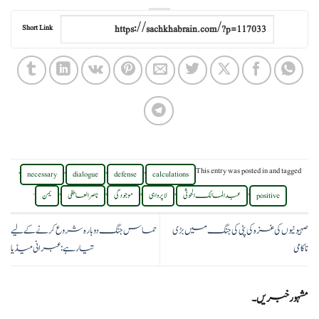
Short Link
,
,
,
,
This entry was posted in
and tagged
necessary
dialogue
defense
calculations
.
,
,
,
,
,
positive
عبدالمالک الحوثی
لاپرواہی
موجودگی
ناصر العاطفی
یمن
صہیونیوں کی غزہ کی پٹی کی جنگ میں بڑی
حماس جنگ دوبارہ شروع کرنے کے لیے
ناکامی
تیار ہے: عبرانی میڈیا
مشہور خبریں۔