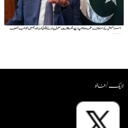
اسرائیل کے خلاف متحد ہونا چاہیے، تعلقات معمول پر لانے کا کوئی فائدہ نہیں: خواجہ آصف
لایک / فالو