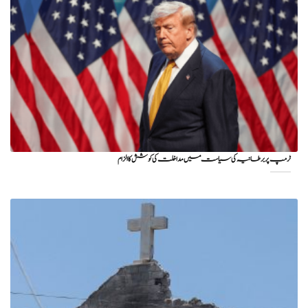
ٹرمپ پر برطانیہ کی سیاست میں مداخلت کی کوشش کا الزام