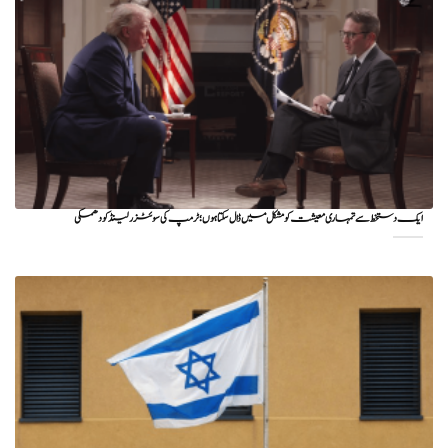
ایک دستخط سے تمہاری معیشت کو مشکل میں ڈال سکتا ہوں؛ ٹرمپ کی سوئٹزرلینڈ کو دھمکی