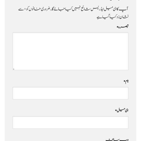
آپ کا ای میل ایڈریس شائع نہیں کیا جائے گا۔
ضروری خانوں کو
*
سے
نشان زد کیا گیا ہے
تبصرہ
*
نام
*
ای میل
*
ویب‌ سائٹ