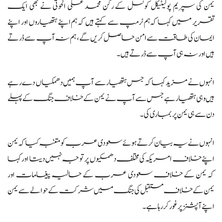
یمن کی سپریم پولیٹیکل کونسل کے رکن محمد علی الحوثی نے بھی ایک
تقریر میں کہا کہ ہم ٹرمپ سے کہتے ہیں کہ ہم اپنے ہتھیاروں اور اپنے
ایمان کی طاقت سے امن حاصل کریں گے، ہم نہ آپ سے ڈرتے
ہیں اور نہ ہی آپ سے ڈرتے ہیں۔
انہوں نے مزید کہا کہ جس ہتھیار سے آپ ہمیں دھمکیاں دے رہے
ہیں وہی ہتھیار ہے جس سے آپ نے یمن کے خلاف جنگ کے پہلے
دن سے ہی یمن پر بمباری کی۔
انہوں نے یہ بیان کرتے ہوئے سعودی عرب کو متنبہ کیا کہ یمن
اپنے خلاف امریکہ کی مختلف دھمکیوں پر توجہ نہیں دیتا اور کہا
کہ یمن کے خلاف سعودی عرب کے حالیہ پیغامات اور
یمن کے خلاف مستقبل کی جنگ میں شرکت کے حوالے سے یمن
اپنے آپشنز پر غور کر رہا ہے۔