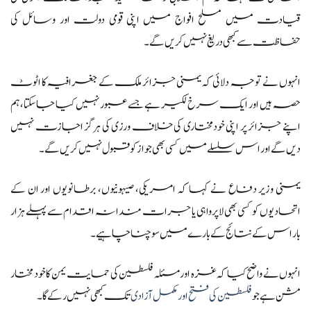
قیادت میں مسلح افواج میں اپنی قومی دولت اور وسائل کی
حفاظت سے کبھی دریغ نہیں کریں گے۔
انہوں نے توجہ دلائی کہ یمنی جزائر ملک کے جغرافیہ کا اٹوٹ
حصہ ہیں اور ایک سرخ لکیر ہے جسے عبور نہیں کیا جاسکتا، ہم
اپنے جزائر پر اپنی خودمختاری کی خلاف ورزی کی ہرگز اجازت نہیں
دیں گے اور اس سلسلے میں کسی بھی جواز کو قبول نہیں کریں گے۔
یمنی وزیر دفاع نے کہا کہ امریکی، صیہونیوں، برطانویوں اور ان کے
اتحادیوں کو کسی بھی لاپرواہی یا جرات مندانہ اقدام سے پہلے ہزار
بار اس کے نتائج کے بارے میں سوچنا چاہیے۔
انہوں نے واضح کیا کہ غزہ اور مسئلہ فلسطین کی حمایت یمن کا خود مختار
مشن ہے جو
فلسطین کی فتح اور مکمل آزادی
تک کبھی نہیں رکے گا۔