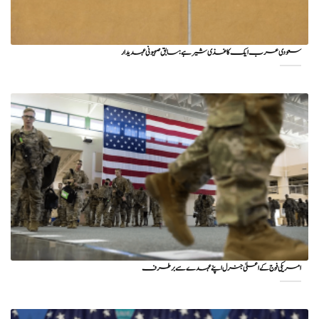
سعودی عرب ایک کاغذی شیر ہے: سابق صہیونی عہدیدار
امریکی فوج کے اعلیٰ جنرل اپنے عہدے سے برطرف