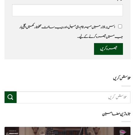
اس براؤزر میں میرا نام، ای میل، اور ویب سائٹ محفوظ رکھیں اگلی بار
جب میں تبصرہ کرنے کےلیے۔
تلاش کریں
تازہ ترین مضامین