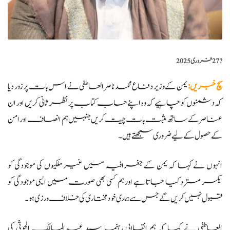
?️
27 فروری 2025
سچ خبریں
:
یمن کے وزیر دفاع محمد ناصر العاطفی نے اس بات پر زور دیا
کہ دشمنوں کو چاہیے کہ وہ اپنے حساب کتاب پر نظر ثانی کریں اور ان
عناصر کے ساتھ مثبت بات چیت کریں جنہیں ہم انصاف اور امن
کے حصول کے لیے ضروری سمجھتے ہیں۔
انہوں نے کہا کہ یمن کے جغرافیہ میں غیر ملکیوں کی موجودگی کو
یکسر مسترد کیا جاتا ہے اور ہم کسی بھی صورت میں ایسی موجودگی کو
قبول نہیں کریں گے جس سے ہماری خودمختاری کی خلاف ورزی ہو۔
العاطفی نے کہا کہ ہم انقلابی رہنما سید عبدالمالک الحوثی کی