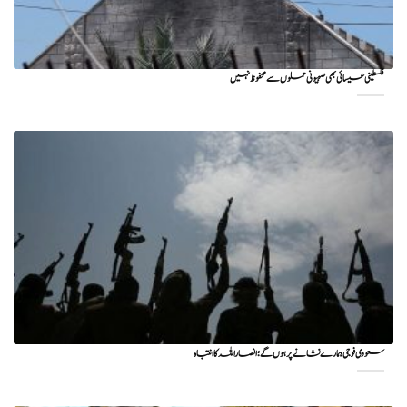
فلسطینی عیسائی بھی صہیونی حملوں سے محفوظ نہیں
سعودی فوجی ہمارے نشانے پر ہوں گے؛ انصاراللہ کا انتباہ