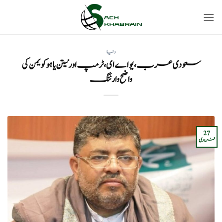
Ski
t
conten
دنیا
سعودی عرب، یو اے ای، ٹرمپ اور نیتن یاہو کو یمن کی
واضح وارننگ
27
فروری