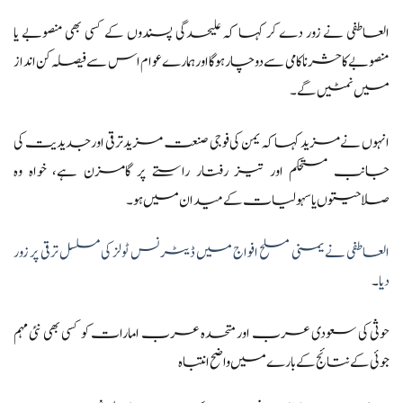
العاطفی نے زور دے کر کہا کہ علیحدگی پسندوں کے کسی بھی منصوبے یا
منصوبے کا حشر ناکامی سے دوچار ہوگا اور ہمارے عوام اس سے فیصلہ کن انداز
میں نمٹیں گے۔
انہوں نے مزید کہا کہ یمن کی فوجی صنعت مزید ترقی اور جدیدیت کی
جانب مستحکم اور تیز رفتار راستے پر گامزن ہے، خواہ وہ
صلاحیتوں یا سہولیات کے میدان میں ہو۔
العاطفی نے یمنی مسلح افواج میں ڈیٹرنس ٹولز کی مسلسل ترقی پر زور
دیا
۔
حوثی کی سعودی عرب اور متحدہ عرب امارات کو کسی بھی نئی مہم
جوئی کے نتائج کے بارے میں واضح انتباہ