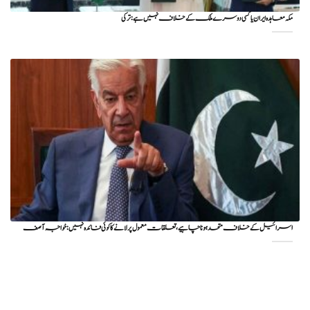
مکہ معاہدہ ایران یا کسی دوسرے ملک کے خلاف نہیں ہے: ترکی
اسرائیل کے خلاف متحد ہونا چاہیے، تعلقات معمول پر لانے کا کوئی فائدہ نہیں: خواجہ آصف