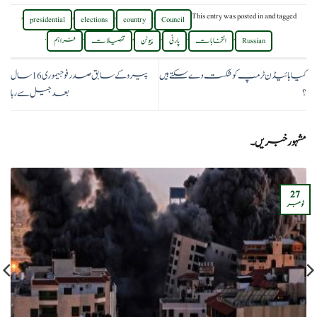
,
,
,
,
This entry was posted in
and tagged
presidential
elections
country
Council
.
,
,
,
,
,
Russian
انتخابات
پارٹی
پیوٹن
تفصیلات
فراہم
کیا بائیڈن ٹرمپ کو شکست دے سکتے ہیں
پیرو کے سابق صدر فوجیموری 16 سال
؟
بعد جیل سے رہا
مشہور خبریں۔
27
نومبر