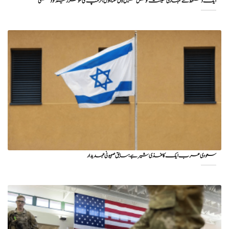
ایک دستخط سے تمہاری معیشت کو مشکل میں ڈال سکتا ہوں؛ ٹرمپ کی سوئٹزرلینڈ کو دھمکی
سعودی عرب ایک کاغذی شیر ہے: سابق صہیونی عہدیدار