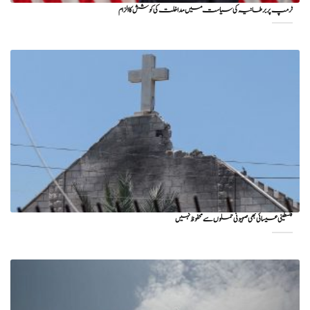
ٹرمپ پر برطانیہ کی سیاست میں مداخلت کی کوشش کا الزام
فلسطینی عیسائی بھی صہیونی حملوں سے محفوظ نہیں