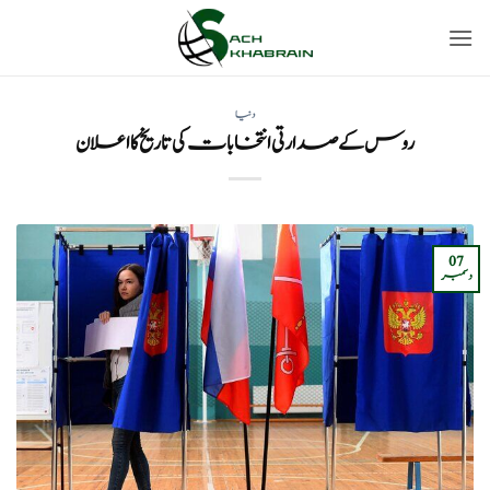
Ski
t
conten
دنیا
روس کے صدارتی انتخابات کی تاریخ کا اعلان
07
دسمبر