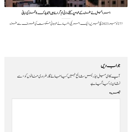
اسرائیل نے غزہ کے عوام پر کتنے وزنی بم گرائے ہیں؟ نیویارک ٹائمز کی زبانی
?️ 27 نومبر 2023سچ خبریں: ایک امریکی اخبار نے صیہونی حکومت کی طرف سے غزہ
جواب دیں
آپ کا ای میل ایڈریس شائع نہیں کیا جائے گا۔
ضروری خانوں کو
*
سے
نشان زد کیا گیا ہے
تبصرہ
*