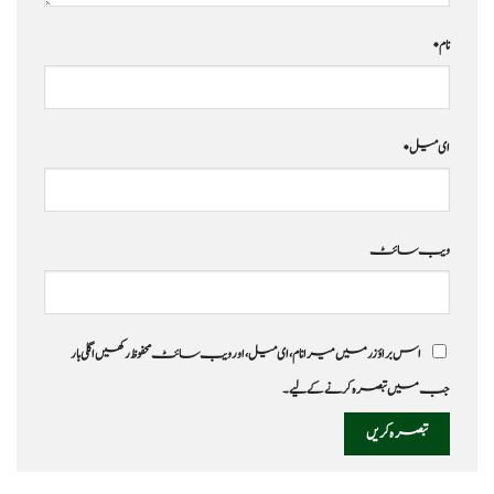
نام
*
ای میل
*
ویب‌ سائٹ
اس براؤزر میں میرا نام، ای میل، اور ویب سائٹ محفوظ رکھیں اگلی بار
جب میں تبصرہ کرنے کےلیے۔