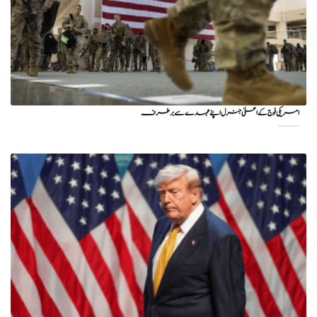
امریکی فوج کے اعلیٰ جنرل اپنے عہدے سے برطرف