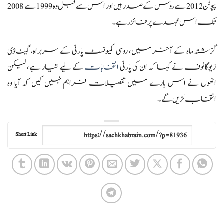
پیوٹن 2012 سے روس کے صدر ہیں اور اس سے قبل وہ 1999 سے 2008
تک اس عہدے پر فائز رہے۔
گزشتہ ماہ کے آخر میں، روسی کمیونسٹ پارٹی کے سربراہ، گیناڈی
زیوگانوف نے کہا کہ ان کی پارٹی
انتخابات
کے لیے تیار ہے، لیکن
انھوں نے اس بارے میں تفصیلات فراہم نہیں کیں کہ آیا وہ
انتخاب لڑیں گے۔
Short Link