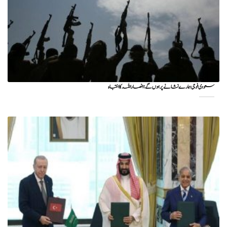
سعودی فوجی ہمارے نشانے پر ہوں گے؛ انصاراللہ کا انتباہ