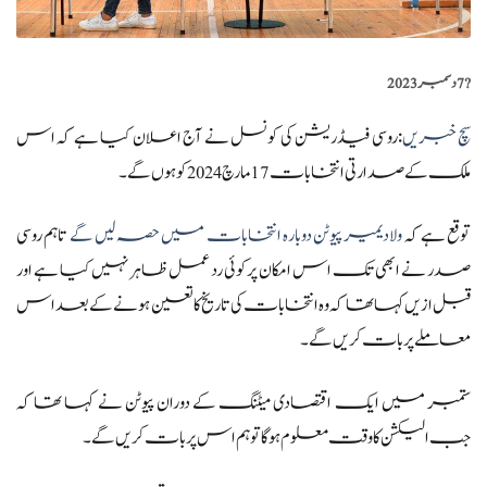
?️
7 دسمبر 2023
سچ خبریں
:روسی فیڈریشن کی کونسل نے آج اعلان کیا ہے کہ اس
ملک کے صدارتی انتخابات 17 مارچ 2024 کو ہوں گے۔
توقع ہے کہ
ولادیمیر پیوٹن دوبارہ انتخابات میں حصہ لیں گے
تاہم روسی
صدر نے ابھی تک اس امکان پر کوئی رد عمل ظاہر نہیں کیا ہے اور
قبل ازیں کہا تھا کہ وہ انتخابات کی تاریخ کا تعین ہونے کے بعد اس
معاملے پر بات کریں گے۔
ستمبر میں ایک اقتصادی میٹنگ کے دوران پیوٹن نے کہا تھا کہ
جب الیکشن کا وقت معلوم ہو گا تو ہم اس پر بات کریں گے۔